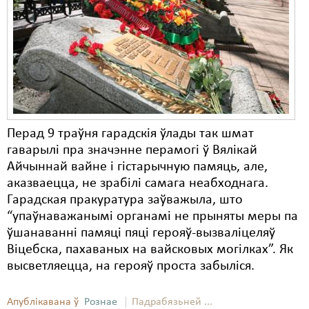
Карная псыхіятрыя
КПЧ ААН
Культурныя правы
ЛПП
Мігранты
Перад 9 траўня гарадскія ўлады так шмат
Мірныя сходы
гаварылі пра значэнне перамогі ў Вялікай
Айчыннай вайне і гістарычную памяць, але,
Палітвязьні
аказваецца, не зрабілі самага неабходнага.
Праваабаронцы
Гарадская пракуратура заўважыла, што
“упаўнаважанымі органамі не прыняты меры па
Правы дзіцяці
ўшанаванні памяці пяці герояў-вызваліцеляў
Віцебска, пахаваных на вайсковых могілках”. Як
Пэнітэнцыярная сыстэма
высветляецца, на герояў проста забыліся.
Распальваньне варожасьці
Апублікавана ў
Рознае
Падрабязьней ...
Рознае