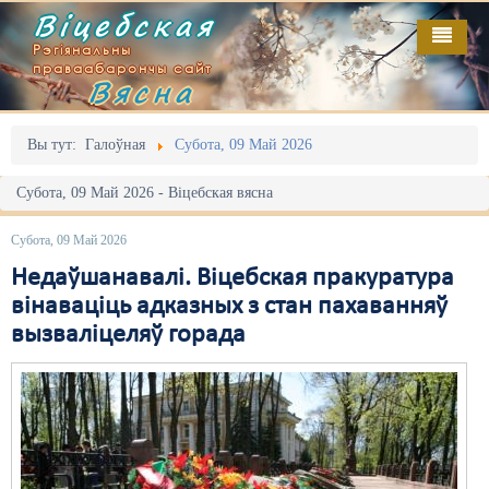
Віцебская
Рэгіянальны
праваабарончы сайт
Вясна
Галоўная
Выданьні
Адміністрацыйны перасьлед
Вы тут:
Галоўная
Субота, 09 Май 2026
Відэа
Акцыі
Субота, 09 Май 2026 - Віцебская вясна
Кантакт
Безбар'ернае асяродзьдзе
Субота, 09 Май 2026
Пра нас
Выбары
Недаўшанавалі. Віцебская пракуратура
вінаваціць адказных з стан пахаванняў
RSS
Грамадзянскія ініцыятывы
вызваліцеляў горада
Дзяржава
Дыскрымінацыя
Затрыманьні