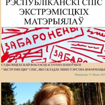
СУДЫ ВІЦЕБСКАЙ ВОБЛАСЦІ ІСТОТНА ПАПОЎНІЛІ
“ЭКСТРЭМІСЦКІ” СПІС, ЯКІ СКЛАДАЕ МІНІСТЭРСТВА ІНФАРМАЦЫ
Панядзелак, 13 Ліпень 202