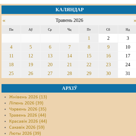
КАЛЯНДАР
Свабода слова
«
Травень 2026
Свабода сумленьня
Пн
Аў
Ср
Чц
Пт
Сб
Нд
Суд
1
2
3
Сьмяротнае пакараньне
4
5
6
7
8
9
10
11
12
13
14
15
16
17
Экалёгія
18
19
20
21
22
23
24
Правы працоўных
25
26
27
28
29
30
31
Сацыяльныя правы
АРХІЎ
Жнівень 2026 (13)
Ліпень 2026 (39)
Чэрвень 2026 (35)
Травень 2026 (44)
Красавік 2026 (44)
Сакавік 2026 (59)
Люты 2026 (39)