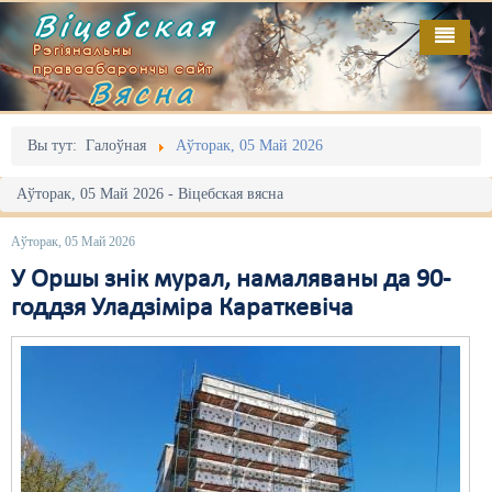
Віцебская
Рэгіянальны
праваабарончы сайт
Вясна
Галоўная
Выданьні
Адміністрацыйны перасьлед
Вы тут:
Галоўная
Аўторак, 05 Май 2026
Відэа
Акцыі
Аўторак, 05 Май 2026 - Віцебская вясна
Кантакт
Безбар'ернае асяродзьдзе
Аўторак, 05 Май 2026
Пра нас
Выбары
У Оршы знік мурал, намаляваны да 90-
годдзя Уладзіміра Караткевіча
RSS
Грамадзянскія ініцыятывы
Дзяржава
Дыскрымінацыя
Затрыманьні