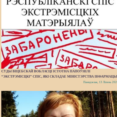
СУДЫ ВІЦЕБСКАЙ ВОБЛАСЦІ ІСТОТНА ПАПОЎНІЛІ
“ЭКСТРЭМІСЦКІ” СПІС, ЯКІ СКЛАДАЕ МІНІСТЭРСТВА ІНФАРМАЦЫ
Панядзелак, 13 Ліпень 202