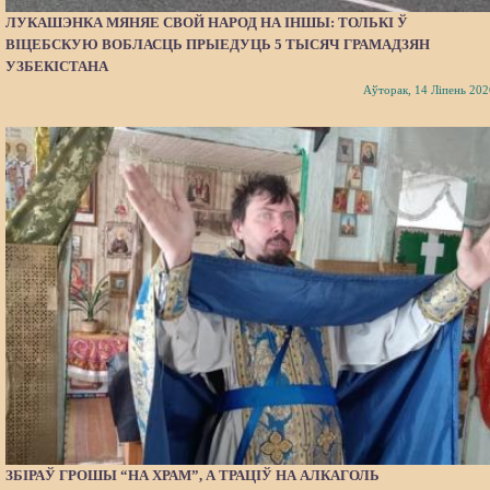
ЛУКАШЭНКА МЯНЯЕ СВОЙ НАРОД НА ІНШЫ: ТОЛЬКІ Ў
ВІЦЕБСКУЮ ВОБЛАСЦЬ ПРЫЕДУЦЬ 5 ТЫСЯЧ ГРАМАДЗЯН
УЗБЕКІСТАНА
Аўторак, 14 Ліпень 202
ЗБІРАЎ ГРОШЫ “НА ХРАМ”, А ТРАЦІЎ НА АЛКАГОЛЬ