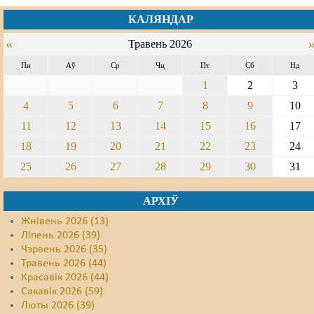
КАЛЯНДАР
Свабода слова
«
Травень 2026
Свабода сумленьня
Пн
Аў
Ср
Чц
Пт
Сб
Нд
Суд
1
2
3
4
5
6
7
8
9
10
Сьмяротнае пакараньне
11
12
13
14
15
16
17
Экалёгія
18
19
20
21
22
23
24
Правы працоўных
25
26
27
28
29
30
31
Сацыяльныя правы
АРХІЎ
Жнівень 2026 (13)
Ліпень 2026 (39)
Чэрвень 2026 (35)
Травень 2026 (44)
Красавік 2026 (44)
Сакавік 2026 (59)
Люты 2026 (39)