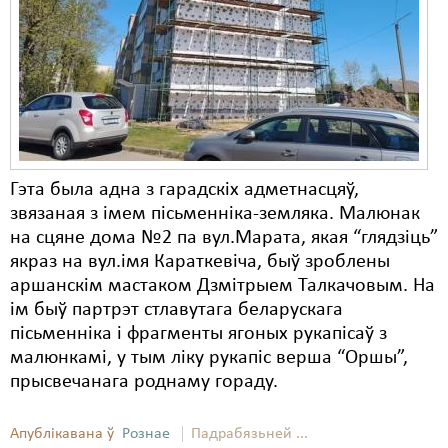
Карная псыхіятрыя
КПЧ ААН
Культурныя правы
ЛПП
Мігранты
Гэта была адна з гарадскіх адметнасцяў,
Мірныя сходы
звязаная з імем пісьменніка-земляка. Малюнак
на сцяне дома №2 па вул.Марата, якая “глядзіць”
Палітвязьні
якраз на вул.імя Караткевіча, быў зроблены
Праваабаронцы
аршанскім мастаком Дзмітрыем Талкачовым. На
ім быў партрэт стлавутага беларускага
Правы дзіцяці
пісьменніка і фрагменты ягоных рукапісаў з
малюнкамі, у тым ліку рукапіс верша “Оршы”,
Пэнітэнцыярная сыстэма
прысвечанага роднаму гораду.
Распальваньне варожасьці
Апублікавана ў
Рознае
Падрабязьней ...
Рознае