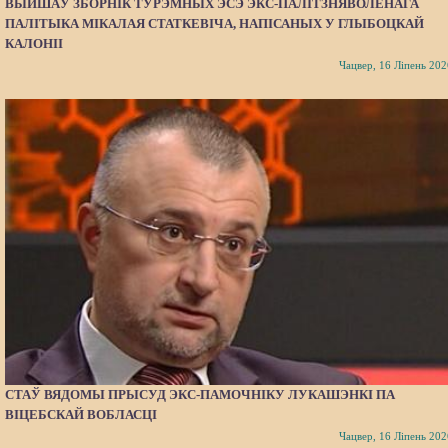
ВЫЙШАЎ ЗБОРНІК ТУРЭМНЫХ ЭСЭ ЭКС-ПАЛІТЗНЯВОЛЕНАГА
ПАЛІТЫКА МІКАЛАЯ СТАТКЕВІЧА, НАПІСАНЫХ У ГЛЫБОЦКАЙ
КАЛОНІІ
Чацвер, 16 Ліпень 202
СТАЎ ВЯДОМЫ ПРЫСУД ЭКС-ПАМОЧНІКУ ЛУКАШЭНКІ ПА
ВІЦЕБСКАЙ ВОБЛАСЦІ
Чацвер, 16 Ліпень 202