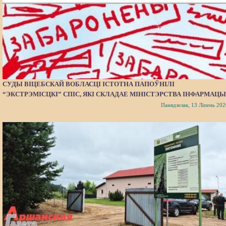
СУДЫ ВІЦЕБСКАЙ ВОБЛАСЦІ ІСТОТНА ПАПОЎНІЛІ
“ЭКСТРЭМІСЦКІ” СПІС, ЯКІ СКЛАДАЕ МІНІСТЭРСТВА ІНФАРМАЦЫ
Панядзелак, 13 Ліпень 202