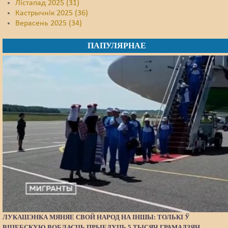
Лістапад 2025 (31)
Кастрычнік 2025 (36)
Верасень 2025 (34)
ПАПУЛЯРНАЕ
ЛУКАШЭНКА МЯНЯЕ СВОЙ НАРОД НА ІНШЫ: ТОЛЬКІ Ў
ВІЦЕБСКУЮ ВОБЛАСЦЬ ПРЫЕДУЦЬ 5 ТЫСЯЧ ГРАМАДЗЯН