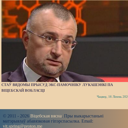
СТАЎ ВЯДОМЫ ПРЫСУД ЭКС-ПАМОЧНІКУ ЛУКАШЭНКІ ПА
ВІЦЕБСКАЙ ВОБЛАСЦІ
Чацвер, 16 Ліпень 202
© 2011 - 2026
Віцебская вясна
. Пры выкарыстаньні
матэрыялаў абавязковая гіпэрспасылка. Email:
vit.spring@proton.me