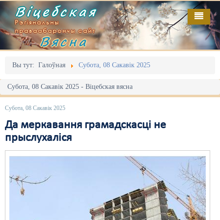
Віцебская
Рэгіянальны
праваабарончы сайт
Вясна
Галоўная
Выданьні
Адміністрацыйны перасьлед
Вы тут:
Галоўная
Субота, 08 Сакавік 2025
Відэа
Акцыі
Субота, 08 Сакавік 2025 - Віцебская вясна
Кантакт
Безбар'ернае асяродзьдзе
Субота, 08 Сакавік 2025
Пра нас
Выбары
Да меркавання грамадскасці не
прыслухаліся
RSS
Грамадзянскія ініцыятывы
Дзяржава
Дыскрымінацыя
Затрыманьні