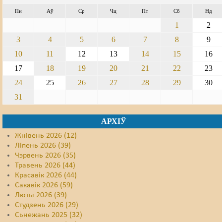
Пн
Аў
Ср
Чц
Пт
Сб
Нд
Свабода слова
1
2
Свабода сумленьня
3
4
5
6
7
8
9
10
11
12
13
14
15
16
Суд
17
18
19
20
21
22
23
Сьмяротнае пакараньне
24
25
26
27
28
29
30
Экалёгія
31
Правы працоўных
АРХІЎ
Сацыяльныя правы
Жнівень 2026 (12)
Ліпень 2026 (39)
Чэрвень 2026 (35)
Травень 2026 (44)
Красавік 2026 (44)
Сакавік 2026 (59)
Люты 2026 (39)
Студзень 2026 (29)
Сьнежань 2025 (32)