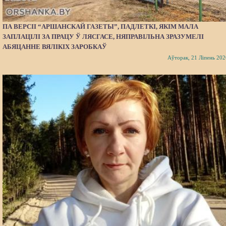
ПА ВЕРСІІ “АРШАНСКАЙ ГАЗЕТЫ”, ПАДЛЕТКІ, ЯКІМ МАЛА
ЗАПЛАЦІЛІ ЗА ПРАЦУ Ў ЛЯСГАСЕ, НЯПРАВІЛЬНА ЗРАЗУМЕЛІ
АБЯЦАННЕ ВЯЛІКІХ ЗАРОБКАЎ
Аўторак, 21 Ліпень 202