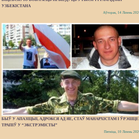
УЗБЕКІСТАНА
Аўторак, 14 Ліпень 202
БЫЎ У АПАЗІЦЫІ, АДРОКСЯ АД ЯЕ, СТАЎ МАНАРХІСТАМ І ЎРЭШЦЕ
ТРАПІЎ У “ЭКСТРЭМІСТЫ”
Пятніца, 10 Ліпень 202