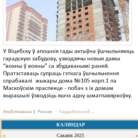
Карная псыхіятрыя
КПЧ ААН
Культурныя правы
ЛПП
Мігранты
У Віцебску ў апошнія гады актыўна ўшчыльняюць
гарадскую забудову, узводзячы новыя дамы
Мірныя сходы
“вокны ў вокны” са збудаванымі раней.
Пратэставаць супраць гэткага ўшчыльнення
Палітвязьні
спрабавалі жыхары дома №105 корп.1 па
Праваабаронцы
Маскоўскім праспекце - побач з іх домам
вырашылі ўзводзіць яшчэ адну шматпавярхоўку.
Правы дзіцяці
Пэнітэнцыярная сыстэма
Апублікавана ў
Рознае
Падрабязьней ...
Распальваньне варожасьці
КАЛЯНДАР
«
Сакавік 2025
Рознае