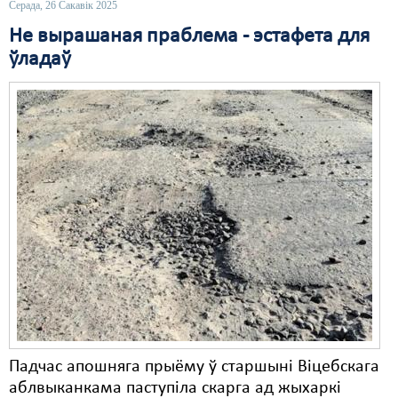
Серада, 26 Сакавік 2025
Свабода слова
Не вырашаная праблема - эстафета для
ўладаў
Свабода сумленьня
Суд
Сьмяротнае пакараньне
Экалёгія
Правы працоўных
Сацыяльныя правы
Падчас апошняга прыёму ў старшыні Віцебскага
аблвыканкама паступіла скарга ад жыхаркі