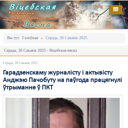
Віцебская
Рэгіянальны
праваабарончы сайт
Вясна
Галоўная
Выданьні
Адміністрацыйны перасьлед
Вы тут:
Галоўная
Серада, 26 Сакавік 2025
Відэа
Акцыі
Серада, 26 Сакавік 2025 - Віцебская вясна
Кантакт
Безбар'ернае асяродзьдзе
Серада, 26 Сакавік 2025
Пра нас
Выбары
Гарадзенскаму журналісту і актывісту
Анджэю Пачобуту на паўгода працягнулі
RSS
Грамадзянскія ініцыятывы
ўтрыманне ў ПКТ
Дзяржава
Дыскрымінацыя
Затрыманьні