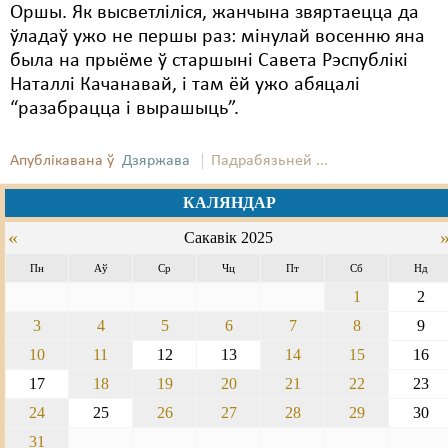
Оршы. Як высветліліся, жанчына звяртаецца да
ўладаў ужо не першы раз: мінулай восенню яна
была на прыёме ў старшыні Савета Рэспублікі
Наталлі Качанавай, і там ёй ужо абяцалі
“разабрацца і вырашыць”.
Апублікавана ў
Дзяржава
Падрабязьней ...
КАЛЯНДАР
«
Сакавік 2025
Пн
Аў
Ср
Чц
Пт
Сб
Нд
1
2
3
4
5
6
7
8
9
10
11
12
13
14
15
16
17
18
19
20
21
22
23
24
25
26
27
28
29
30
31