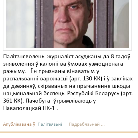
Карная псыхіятрыя
КПЧ ААН
Культурныя правы
ЛПП
Мігранты
Палітзняволены журналіст асуджаны да 8 гадоў
Мірныя сходы
зняволення ў калоніі ва ўмовах узмоцненага
рэжыму. Ён прызнаны вінаватым у
Палітвязьні
распальванні варожасці (арт. 130 КК) і ў закліках
да дзеянняў, скіраваных на прычыненне шкоды
Праваабаронцы
нацыянальнай бяспецы Рэспублікі Беларусь (арт.
Правы дзіцяці
361 КК). Пачобута ўтрымліваюць у
Наваполацкай ПК-1 .
Пэнітэнцыярная сыстэма
Распальваньне варожасьці
Апублікавана ў
Палітвязьні
Падрабязьней ...
Рознае