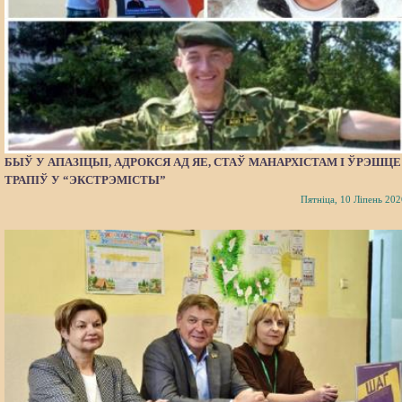
БЫЎ У АПАЗІЦЫІ, АДРОКСЯ АД ЯЕ, СТАЎ МАНАРХІСТАМ І ЎРЭШЦЕ
ТРАПІЎ У “ЭКСТРЭМІСТЫ”
Пятніца, 10 Ліпень 202