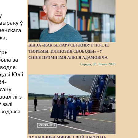
у
выраку ў
зенскага
ка,
ВІДЭА «КАК БЕЛАРУСЫ ЖИВУТ ПОСЛЕ
ТЮРЬМЫ: ИЛЛЮЗИЯ СВОБОДЫ» - У
 тры
СПІСЕ ПРЭМІІ ІМЯ АЛЕСЯ АДАМОВІЧА
ыла за
Серада, 08 Ліпень 2026
аводле
ддзі Юліі
34-
сану
валілі з-
 залі
 кодэкса
ЛУКАШЭНКА МЯНЯЕ СВОЙ НАРОД НА