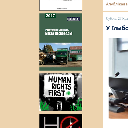
Апублікава
Субота, 27 Кра
У Глыб