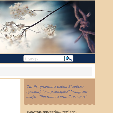
Суд Чыгуначнага раёна Віцебска
прызнаў “экстрэмісцкім” Instagram-
акаўнт “Честная газета. Самиздат”
Турыстаў прывабіць такі вось