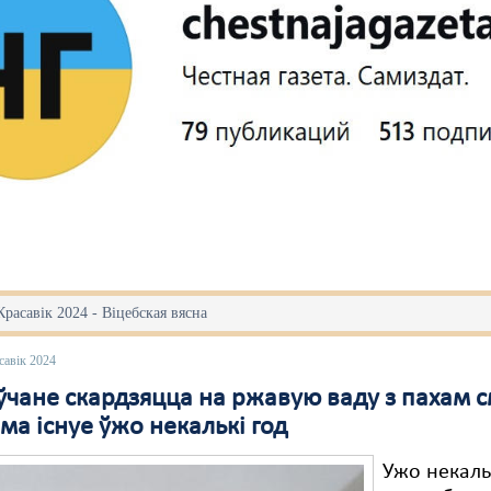
Красавік 2024 - Віцебская вясна
савік 2024
ўчане скардзяцца на ржавую ваду з пахам с
а існуе ўжо некалькі год
Ужо некаль