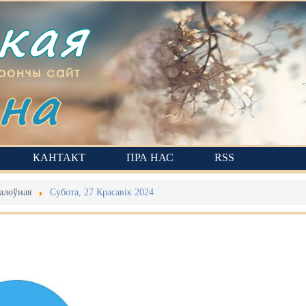
ская
на
рончы сайт
КАНТАКТ
ПРА НАС
RSS
алоўная
Субота, 27 Красавік 2024