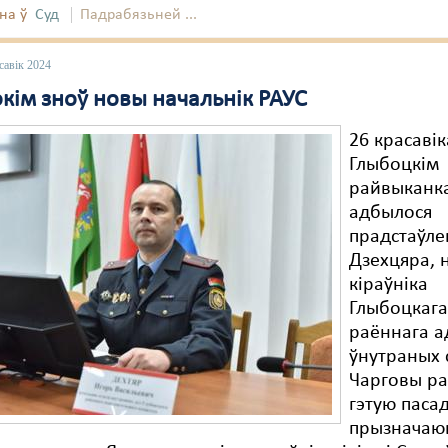
на ў
Суд
Падрабязьней ...
савік 2024
окім зноў новы начальнік РАУС
26 красавік
Глыбоцкім
райвыканк
адбылося
прадстаўле
Дзехцяра, 
кіраўніка
Глыбоцкаг
раённага а
ўнутраных 
Чарговы ра
гэтую паса
прызначаю