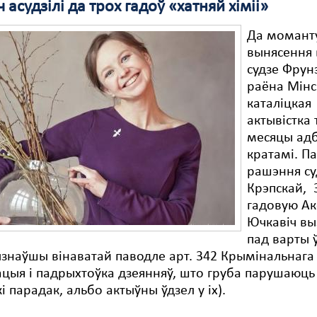
 асудзілі да трох гадоў «хатняй хіміі»
Да момант
вынясення 
судзе Фрун
раёна Мінс
каталіцкая
актывістка
месяцы адб
кратамі. П
рашэння су
Крэпскай, 
гадовую Ак
Ючкавіч выз
пад варты ў
ызнаўшы вінаватай паводле арт. 342 Крымінальнага
ацыя і падрыхтоўка дзеянняў, што груба парушаюць
і парадак, альбо актыўны ўдзел у іх).