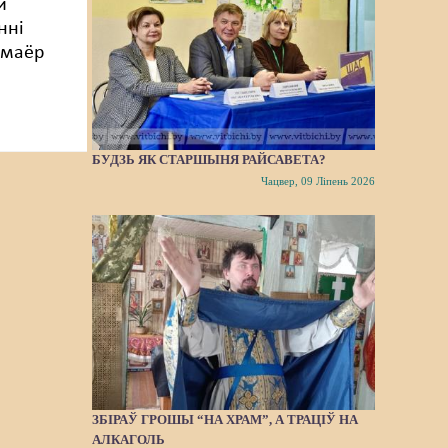
й
нні
-маёр
БУДЗЬ ЯК СТАРШЫНЯ РАЙСАВЕТА?
Чацвер, 09 Ліпень 2026
ЗБІРАЎ ГРОШЫ “НА ХРАМ”, А ТРАЦІЎ НА
АЛКАГОЛЬ