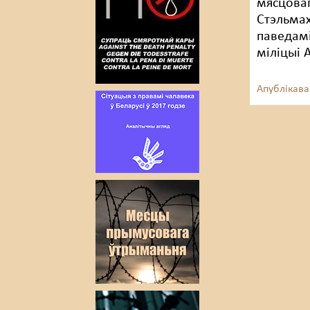
мясцоваг
Стэльмах
паведамі
міліцыі 
Апублікава