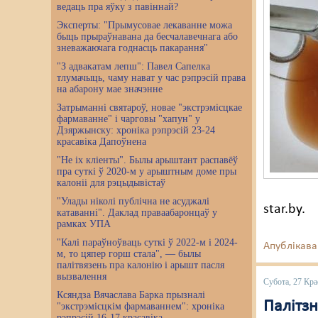
ведаць пра яўку з павіннай?
Эксперты: "Прымусовае лекаванне можа
быць прыраўнавана да бесчалавечнага або
зневажаючага годнасць пакарання"
"З адвакатам лепш": Павел Сапелка
тлумачыць, чаму нават у час рэпрэсій права
на абарону мае значэнне
Затрыманні святароў, новае "экстрэмісцкае
фармаванне" і чарговы "хапун" у
Дзяржынску: хроніка рэпрэсій 23-24
красавіка Дапоўнена
"Не іх кліенты". Былы арыштант распавёў
пра суткі ў 2020-м у арыштным доме пры
калоніі для рэцыдывістаў
"Улады ніколі публічна не асуджалі
star.by.
катаванні". Даклад праваабаронцаў у
рамках УПА
"Калі параўноўваць суткі ў 2022-м і 2024-
Апублікава
м, то цяпер горш стала", — былы
палітвязень пра калонію і арышт пасля
вызвалення
Субота, 27 Кра
Ксяндза Вячаслава Барка прызналі
Палітз
"экстрэмісцкім фармаваннем": хроніка
рэпрэсій 16-17 красавіка