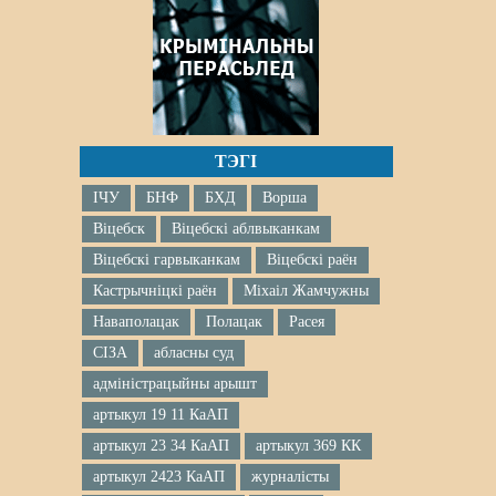
ТЭГІ
ІЧУ
БНФ
БХД
Ворша
Віцебск
Віцебскі аблвыканкам
Віцебскі гарвыканкам
Віцебскі раён
Кастрычніцкі раён
Міхаіл Жамчужны
Наваполацак
Полацак
Расея
СІЗА
абласны суд
адміністрацыйны арышт
артыкул 19 11 КаАП
артыкул 23 34 КаАП
артыкул 369 КК
артыкул 2423 КаАП
журналісты