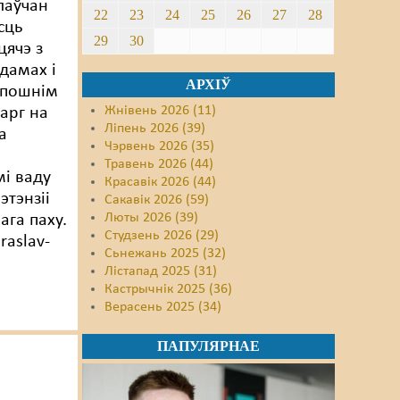
лаўчан
22
23
24
25
26
27
28
сць
29
30
цячэ з
 дамах і
АРХІЎ
Апошнім
Жнівень 2026 (11)
карг на
Ліпень 2026 (39)
а
Чэрвень 2026 (35)
Травень 2026 (44)
і ваду
Красавік 2026 (44)
этэнзіі
Сакавік 2026 (59)
Люты 2026 (39)
ага паху.
Студзень 2026 (29)
raslav-
Сьнежань 2025 (32)
Лістапад 2025 (31)
Кастрычнік 2025 (36)
Верасень 2025 (34)
ПАПУЛЯРНАЕ