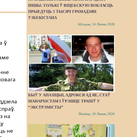
ІНШЫ: ТОЛЬКІ Ў ВІЦЕБСКУЮ ВОБЛАСЦЬ
ПРЫЕДУЦЬ 5 ТЫСЯЧ ГРАМАДЗЯН
УЗБЕКІСТАНА
Аўторак, 14 Ліпень 2026
а ў
аме
нне
новага
а
БЫЎ У АПАЗІЦЫІ, АДРОКСЯ АД ЯЕ, СТАЎ
ддзела
МАНАРХІСТАМ І ЎРЭШЦЕ ТРАПІЎ У
“ЭКСТРЭМІСТЫ”
спраў.
Пятніца, 10 Ліпень 2026
з на
ду
ць не