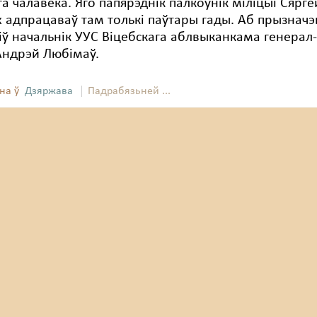
а чалавека. Яго папярэднік палкоўнік міліцыі Сярге
 адпрацаваў там толькі паўтары гады. Аб прызначэ
ў начальнік УУС Віцебскага аблвыканкама генерал
Андрэй Любімаў.
на ў
Дзяржава
Падрабязьней ...