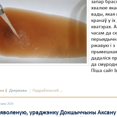
запар брас
хвалюе яка
вады, якая 
кранаў у іх
кватэрах. 
часам да с
перыядычн
ржавую і з
прымешкам
дадаліся пр
да смуродн
Піша сайт b
на ў
Дзяржава
Падрабязьней ...
савік 2024
няволеную, ураджэнку Докшыччыны Аксану