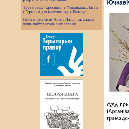
Ючкавіч
Трое новых "хросных" з Фінляндыі, Латвіі
і Германіі для палітвязняў у Беларусі
Палітзняволенай Алене Лазарчык дадалі
яшчэ паўтара года зняволення
суду, пр
(Арганіз
грамадск