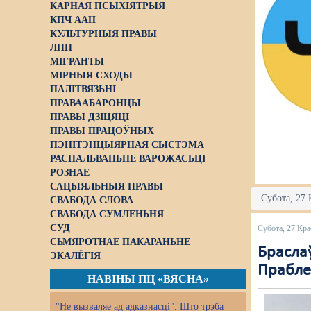
КАРНАЯ ПСЫХІЯТРЫЯ
КПЧ ААН
КУЛЬТУРНЫЯ ПРАВЫ
ЛПП
МІГРАНТЫ
МІРНЫЯ СХОДЫ
ПАЛІТВЯЗЬНІ
ПРАВААБАРОНЦЫ
ПРАВЫ ДЗІЦЯЦІ
ПРАВЫ ПРАЦОЎНЫХ
ПЭНІТЭНЦЫЯРНАЯ СЫСТЭМА
РАСПАЛЬВАНЬНЕ ВАРОЖАСЬЦІ
РОЗНАЕ
САЦЫЯЛЬНЫЯ ПРАВЫ
Субота, 27 
СВАБОДА СЛОВА
СВАБОДА СУМЛЕНЬНЯ
СУД
Субота, 27 Кра
СЬМЯРОТНАЕ ПАКАРАНЬНЕ
Брасла
ЭКАЛЁГІЯ
Праблем
НАВІНЫ ПЦ «ВЯСНА»
"Не вызваляе ад адказнасці". Што трэба