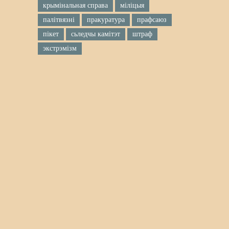
крымінальная справа
міліцыя
палітвязні
пракуратура
прафсаюз
пікет
сьледчы камітэт
штраф
экстрэмізм