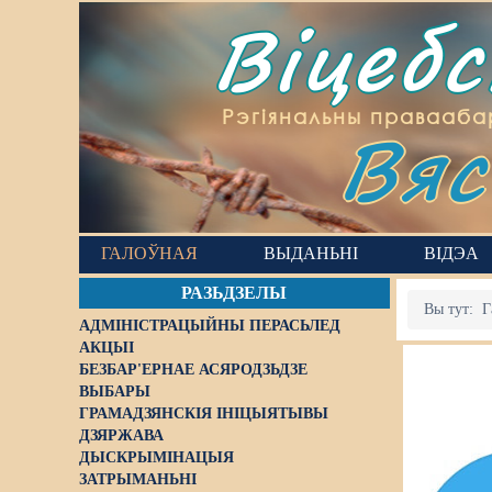
Віцеб
Вяс
Рэгіянальны правааба
ГАЛОЎНАЯ
ВЫДАНЬНІ
ВІДЭА
РАЗЬДЗЕЛЫ
Вы тут:
Г
АДМІНІСТРАЦЫЙНЫ ПЕРАСЬЛЕД
АКЦЫІ
БЕЗБАР'ЕРНАЕ АСЯРОДЗЬДЗЕ
ВЫБАРЫ
ГРАМАДЗЯНСКІЯ ІНІЦЫЯТЫВЫ
ДЗЯРЖАВА
ДЫСКРЫМІНАЦЫЯ
ЗАТРЫМАНЬНІ