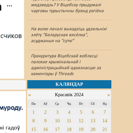
мядзведзь? У Віцебску прыдумалі
чарговы турыстычны брэнд рэгіёна
На волю пачалі выходзіць удзельнікі
злёту "Беларуская вясёлка",
асуджаныя на "суткі"
Пракуратура Віцебскай вобласці
палохае крымінальнай і
адміністрацыйнай адказнасцю за
каментары ў Threads
КАЛЯНДАР
«
»
Красавік 2024
Пн
Аў
Ср
Чц
Пт
Сб
Нд
муроду.
1
2
3
4
5
6
7
8
9
10
11
12
13
14
кі гадоў
15
16
17
18
19
20
21