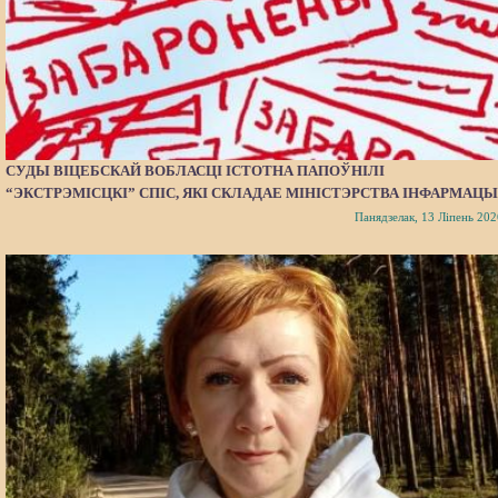
СУДЫ ВІЦЕБСКАЙ ВОБЛАСЦІ ІСТОТНА ПАПОЎНІЛІ
“ЭКСТРЭМІСЦКІ” СПІС, ЯКІ СКЛАДАЕ МІНІСТЭРСТВА ІНФАРМАЦЫ
Панядзелак, 13 Ліпень 202