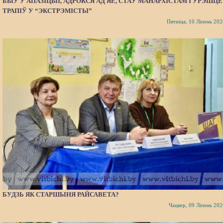
БЫЎ У АПАЗІЦЫІ, АДРОКСЯ АД ЯЕ, СТАЎ МАНАРХІСТАМ І ЎРЭШЦЕ
ТРАПІЎ У “ЭКСТРЭМІСТЫ”
Пятніца, 10 Ліпень 202
БУДЗЬ ЯК СТАРШЫНЯ РАЙСАВЕТА?
Чацвер, 09 Ліпень 202