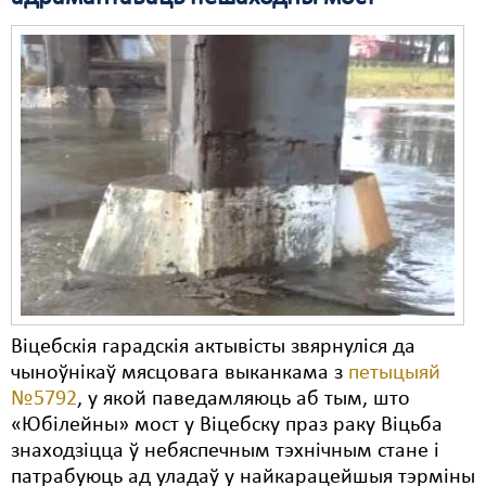
Свабода слова
Свабода сумленьня
Суд
Сьмяротнае пакараньне
Экалёгія
Правы працоўных
Сацыяльныя правы
Віцебскія гарадскія актывісты звярнуліся да
чыноўнікаў мясцовага выканкама з
петыцыяй
№5792
, у якой паведамляюць аб тым, што
«Юбілейны» мост у Віцебску праз раку Віцьба
знаходзіцца ў небяспечным тэхнічным стане і
патрабуюць ад уладаў у найкарацейшыя тэрміны