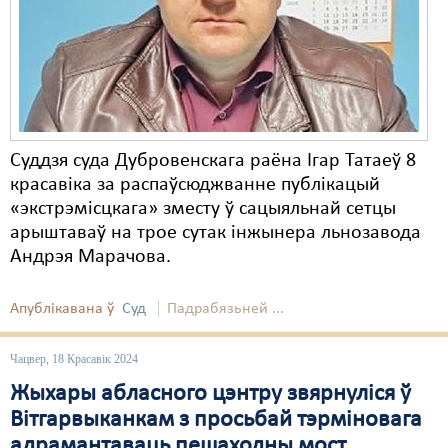
Карная псыхіятрыя
КПЧ ААН
Культурныя правы
ЛПП
Суддзя суда Дубровенскага раёна Ігар Татаеў 8
Мігранты
красавіка за распаўсюджванне публікацый
Мірныя сходы
«экстрэмісцкага» зместу ў сацыяльнай сетцы
арыштаваў на трое сутак інжынера льнозавода
Палітвязьні
Андрэя Марачова.
Праваабаронцы
Апублікавана ў
Суд
Падрабязьней ...
Правы дзіцяці
Чацвер, 18 Красавік 2024
Пэнітэнцыярная сыстэма
Жыхары абласного цэнтру звярнуліся ў
Распальваньне варожасьці
Вітгарвыканкам з просьбай тэрміновага
адрамантаваць пешаходны мост
Рознае