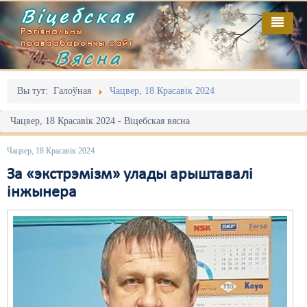
Віцебская
Рэгіянальны
праваабарончы сайт
Вясна
Галоўная
Выданьні
Адміністрацыйны перасьлед
Вы тут:
Галоўная
Чацвер, 18 Красавік 2024
Відэа
Акцыі
Чацвер, 18 Красавік 2024 - Віцебская вясна
Кантакт
Безбар'ернае асяродзьдзе
Чацвер, 18 Красавік 2024
Пра нас
Выбары
За «экстрэмізм» улады арыштавалі
інжынера
RSS
Грамадзянскія ініцыятывы
Дзяржава
Дыскрымінацыя
Затрыманьні