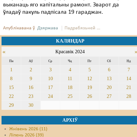
выканаць яго капітальны рамонт. Зварот да
ўладаў пакуль падпісала 19 гараджан.
Апублікавана ў
Дзяржава
Падрабязьней ...
КАЛЯНДАР
«
Красавік 2024
Пн
Аў
Ср
Чц
Пт
Сб
Нд
1
2
3
4
5
6
7
8
9
10
11
12
13
14
15
16
17
18
19
20
21
22
23
24
25
26
27
28
29
30
АРХІЎ
Жнівень 2026 (11)
Ліпень 2026 (39)