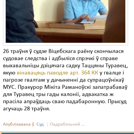
Карная псыхіятрыя
КПЧ ААН
Культурныя правы
ЛПП
Мігранты
26 траўня ў судзе Віцебскага раёну скончылася
судовае следства і адбыліся спрэчкі ў справе
Мірныя сходы
выхавальніцы дзіцячага садку Таццяны Туравец,
якую
Палітвязьні
вінавацяць паводле арт. 364 КК
у гвалце і
пагрозе гвалтам у дачыненні да супрацоўнікаў
Праваабаронцы
МУС. Пракурор Мікіта Раманоўскі запатрабаваў
для Туравец тры гады калоніі, адвакатка ж
Правы дзіцяці
прасіла апраўдаць сваю падабаронную. Прысуд
агучаць 28 траўня.
Пэнітэнцыярная сыстэма
Распальваньне варожасьці
Апублікавана ў
Суд
Падрабязьней ...
Рознае