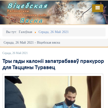
Віцебская
Рэгіянальны
праваабарончы сайт
Вясна
Галоўная
Выданьні
Адміністрацыйны перасьлед
Вы тут:
Галоўная
Серада, 26 Май 2021
Відэа
Акцыі
Серада, 26 Май 2021 - Віцебская вясна
Кантакт
Безбар'ернае асяродзьдзе
Серада, 26 Май 2021
Пра нас
Выбары
Тры гады калоніі запатрабаваў пракурор
для Таццяны Туравец
RSS
Грамадзянскія ініцыятывы
Дзяржава
Дыскрымінацыя
Затрыманьні