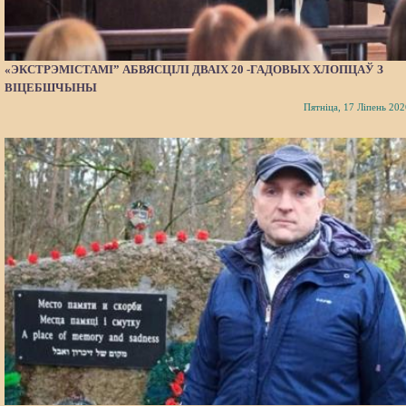
«ЭКСТРЭМІСТАМІ” АБВЯСЦІЛІ ДВАІХ 20 -ГАДОВЫХ ХЛОПЦАЎ З
ВІЦЕБШЧЫНЫ
Пятніца, 17 Ліпень 202