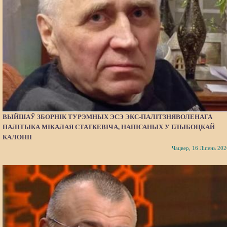
ВЫЙШАЎ ЗБОРНІК ТУРЭМНЫХ ЭСЭ ЭКС-ПАЛІТЗНЯВОЛЕНАГА
ПАЛІТЫКА МІКАЛАЯ СТАТКЕВІЧА, НАПІСАНЫХ У ГЛЫБОЦКАЙ
КАЛОНІІ
Чацвер, 16 Ліпень 202