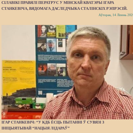
СІЛАВІКІ ПРАВЯЛІ ПЕРАТРУС У МІНСКАЙ КВАТЭРЫ ІГАРА
СТАНКЕВІЧА, ВЯДОМАГА ДАСЛЕДЧЫКА СТАЛІНСКІХ РЭПРЭСІЙ.
Аўторак, 14 Ліпень 202
ІГАР СТАНКЕВІЧ: “У КДБ ЁСЦЬ ПЫТАННІ Ў СУВЯЗІ З
ІНІЦЫЯТЫВАЙ “НАЦЫЯ ЛІДАРАЎ”