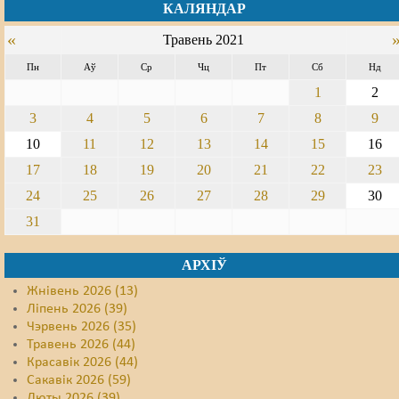
КАЛЯНДАР
Свабода слова
«
Травень 2021
Свабода сумленьня
Пн
Аў
Ср
Чц
Пт
Сб
Нд
1
2
Суд
3
4
5
6
7
8
9
Сьмяротнае пакараньне
10
11
12
13
14
15
16
17
18
19
20
21
22
23
Экалёгія
24
25
26
27
28
29
30
Правы працоўных
31
Сацыяльныя правы
АРХІЎ
Жнівень 2026 (13)
Ліпень 2026 (39)
Чэрвень 2026 (35)
Травень 2026 (44)
Красавік 2026 (44)
Сакавік 2026 (59)
Люты 2026 (39)