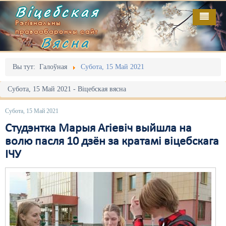
Віцебская
Рэгіянальны
праваабарончы сайт
Вясна
Галоўная
Выданьні
Адміністрацыйны перасьлед
Вы тут:
Галоўная
Субота, 15 Май 2021
Відэа
Акцыі
Субота, 15 Май 2021 - Віцебская вясна
Кантакт
Безбар'ернае асяродзьдзе
Субота, 15 Май 2021
Пра нас
Выбары
Студэнтка Марыя Агіевіч выйшла на
волю пасля 10 дзён за кратамі віцебскага
RSS
Грамадзянскія ініцыятывы
ІЧУ
Дзяржава
Дыскрымінацыя
Затрыманьні