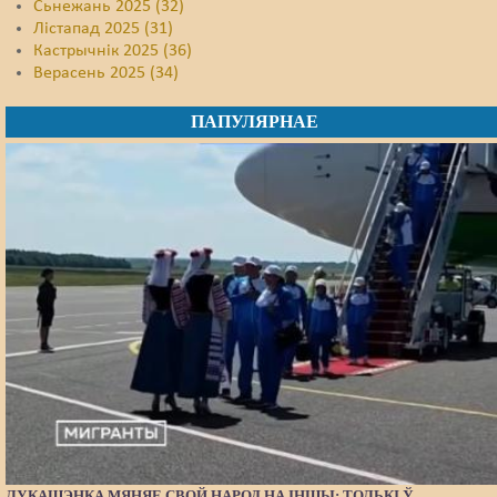
Сьнежань 2025 (32)
Лістапад 2025 (31)
Кастрычнік 2025 (36)
Верасень 2025 (34)
ПАПУЛЯРНАЕ
ЛУКАШЭНКА МЯНЯЕ СВОЙ НАРОД НА ІНШЫ: ТОЛЬКІ Ў