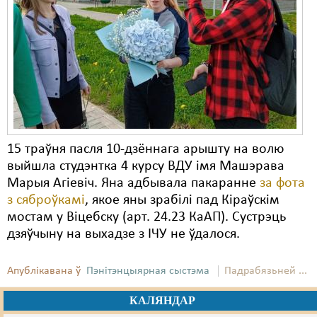
Карная псыхіятрыя
КПЧ ААН
Культурныя правы
ЛПП
Мігранты
Мірныя сходы
15 траўня пасля 10-дзённага арышту на волю
выйшла студэнтка 4 курсу ВДУ імя Машэрава
Палітвязьні
Марыя Агіевіч. Яна адбывала пакаранне
за фота
з сяброўкамі
, якое яны зрабілі пад Кіраўскім
Праваабаронцы
мостам у Віцебску (арт. 24.23 КаАП). Сустрэць
Правы дзіцяці
дзяўчыну на выхадзе з ІЧУ не ўдалося.
Пэнітэнцыярная сыстэма
Апублікавана ў
Пэнітэнцыярная сыстэма
Падрабязьней ...
Распальваньне варожасьці
КАЛЯНДАР
Рознае