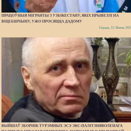
ПРАЦОЎНЫЯ МІГРАНТЫ З УЗБІКЕСТАНУ, ЯКІХ ПРЫВЕЗЛІ НА
ВІЦЕБШЧЫНУ, УЖО ПРОСЯЦЦА ДАДОМУ
Серада, 15 Ліпень 202
ВЫЙШАЎ ЗБОРНІК ТУРЭМНЫХ ЭСЭ ЭКС-ПАЛІТЗНЯВОЛЕНАГА