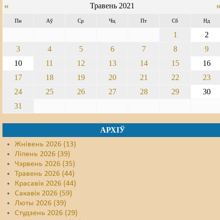
«
Травень 2021
Свабода слова
Пн
Аў
Ср
Чц
Пт
Сб
Нд
1
2
Свабода сумленьня
3
4
5
6
7
8
9
Суд
10
11
12
13
14
15
16
Сьмяротнае пакараньне
17
18
19
20
21
22
23
24
25
26
27
28
29
30
Экалёгія
31
Правы працоўных
АРХІЎ
Сацыяльныя правы
Жнівень 2026 (13)
Ліпень 2026 (39)
Чэрвень 2026 (35)
Травень 2026 (44)
Красавік 2026 (44)
Сакавік 2026 (59)
Люты 2026 (39)
Студзень 2026 (29)