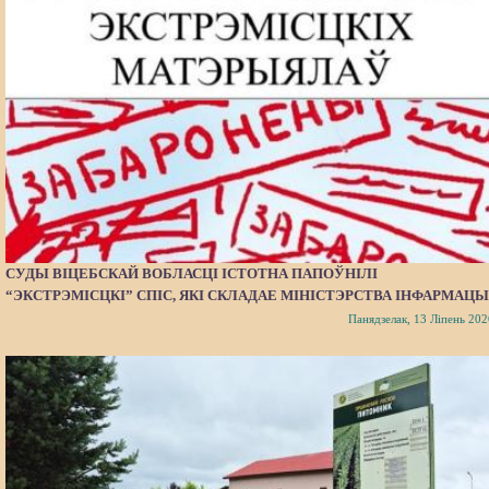
СУДЫ ВІЦЕБСКАЙ ВОБЛАСЦІ ІСТОТНА ПАПОЎНІЛІ
“ЭКСТРЭМІСЦКІ” СПІС, ЯКІ СКЛАДАЕ МІНІСТЭРСТВА ІНФАРМАЦЫ
Панядзелак, 13 Ліпень 202