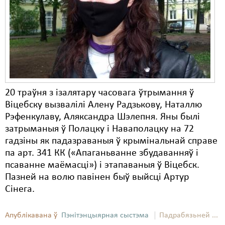
Карная псыхіятрыя
КПЧ ААН
Культурныя правы
ЛПП
Мігранты
20 траўня з ізалятару часовага ўтрымання ў
Мірныя сходы
Віцебску вызвалілі Алену Радзькову, Наталлю
Рэфенкулаву, Аляксандра Шэлепня. Яны былі
Палітвязьні
затрыманыя ў Полацку і Наваполацку на 72
гадзіны як падазраваныя ў крымінальнай справе
Праваабаронцы
па арт. 341 КК («Апаганьванне збудаванняў і
Правы дзіцяці
псаванне маёмасці») і этапаваныя ў Віцебск.
Пазней на волю павінен быў выйсці Артур
Пэнітэнцыярная сыстэма
Сінега.
Распальваньне варожасьці
Апублікавана ў
Пэнітэнцыярная сыстэма
Падрабязьней ...
Рознае