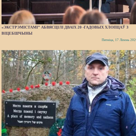
«ЭКСТРЭМІСТАМІ” АБВЯСЦІЛІ ДВАІХ 20 -ГАДОВЫХ ХЛОПЦАЎ З
ВІЦЕБШЧЫНЫ
Пятніца, 17 Ліпень 202