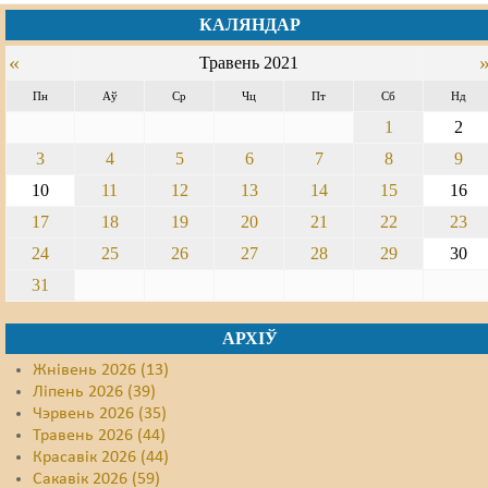
КАЛЯНДАР
Свабода слова
«
Травень 2021
Свабода сумленьня
Пн
Аў
Ср
Чц
Пт
Сб
Нд
Суд
1
2
3
4
5
6
7
8
9
Сьмяротнае пакараньне
10
11
12
13
14
15
16
Экалёгія
17
18
19
20
21
22
23
24
25
26
27
28
29
30
Правы працоўных
31
Сацыяльныя правы
АРХІЎ
Жнівень 2026 (13)
Ліпень 2026 (39)
Чэрвень 2026 (35)
Травень 2026 (44)
Красавік 2026 (44)
Сакавік 2026 (59)