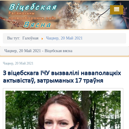
Віцебская
Рэгіянальны
праваабарончы сайт
Вясна
Галоўная
Выданьні
Адміністрацыйны перасьлед
Вы тут:
Галоўная
Чацвер, 20 Май 2021
Відэа
Акцыі
Чацвер, 20 Май 2021 - Віцебская вясна
Кантакт
Безбар'ернае асяродзьдзе
Чацвер, 20 Май 2021
Пра нас
Выбары
З віцебскага ІЧУ вызвалілі наваполацкіх
актывістаў, затрыманых 17 траўня
RSS
Грамадзянскія ініцыятывы
Дзяржава
Дыскрымінацыя
Затрыманьні