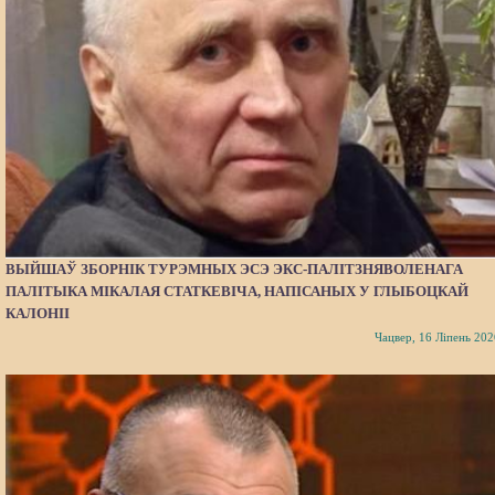
ВЫЙШАЎ ЗБОРНІК ТУРЭМНЫХ ЭСЭ ЭКС-ПАЛІТЗНЯВОЛЕНАГА
ПАЛІТЫКА МІКАЛАЯ СТАТКЕВІЧА, НАПІСАНЫХ У ГЛЫБОЦКАЙ
КАЛОНІІ
Чацвер, 16 Ліпень 202