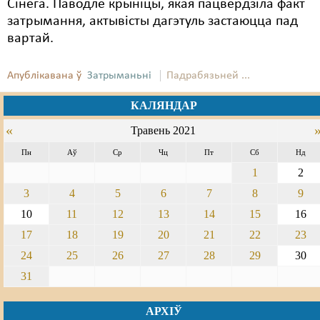
Сінега. Паводле крыніцы, якая пацвердзіла факт
затрымання, актывісты дагэтуль застаюцца пад
вартай.
Апублікавана ў
Затрыманьні
Падрабязьней ...
КАЛЯНДАР
«
Травень 2021
Пн
Аў
Ср
Чц
Пт
Сб
Нд
1
2
3
4
5
6
7
8
9
10
11
12
13
14
15
16
17
18
19
20
21
22
23
24
25
26
27
28
29
30
31
АРХІЎ