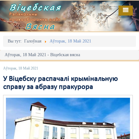
Віцебская
Рэгіянальны
праваабарончы сайт
Вясна
Галоўная
Выданьні
Адміністрацыйны перасьлед
Вы тут:
Галоўная
Аўторак, 18 Май 2021
Відэа
Акцыі
Аўторак, 18 Май 2021 - Віцебская вясна
Кантакт
Безбар'ернае асяродзьдзе
Аўторак, 18 Май 2021
Пра нас
Выбары
У Віцебску распачалі крымінальную
справу за абразу пракурора
RSS
Грамадзянскія ініцыятывы
Дзяржава
Дыскрымінацыя
Затрыманьні