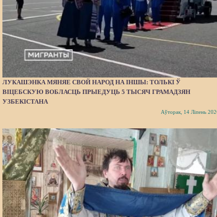
ЛУКАШЭНКА МЯНЯЕ СВОЙ НАРОД НА ІНШЫ: ТОЛЬКІ Ў
ВІЦЕБСКУЮ ВОБЛАСЦЬ ПРЫЕДУЦЬ 5 ТЫСЯЧ ГРАМАДЗЯН
УЗБЕКІСТАНА
Аўторак, 14 Ліпень 202