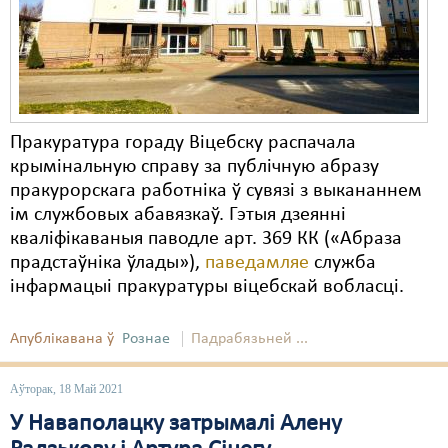
Карная псыхіятрыя
КПЧ ААН
Культурныя правы
ЛПП
Пракуратура гораду Віцебску распачала
Мігранты
крымінальную справу за публічную абразу
пракурорскага работніка ў сувязі з выкананнем
Мірныя сходы
ім службовых абавязкаў. Гэтыя дзеянні
кваліфікаваныя паводле арт. 369 КК («Абраза
Палітвязьні
прадстаўніка ўлады»),
паведамляе
служба
Праваабаронцы
інфармацыі пракуратуры віцебскай вобласці.
Правы дзіцяці
Апублікавана ў
Рознае
Падрабязьней ...
Пэнітэнцыярная сыстэма
Аўторак, 18 Май 2021
Распальваньне варожасьці
У Наваполацку затрымалі Алену
Рознае