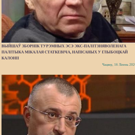
ВЫЙШАЎ ЗБОРНІК ТУРЭМНЫХ ЭСЭ ЭКС-ПАЛІТЗНЯВОЛЕНАГА
ПАЛІТЫКА МІКАЛАЯ СТАТКЕВІЧА, НАПІСАНЫХ У ГЛЫБОЦКАЙ
КАЛОНІІ
Чацвер, 16 Ліпень 202