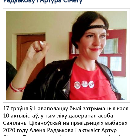
Радзькову і Артура Сінегу
Свабода слова
Свабода сумленьня
Суд
Сьмяротнае пакараньне
Экалёгія
Правы працоўных
Сацыяльныя правы
17 траўня ў Наваполацку былі затрыманыя каля
10 актывістаў, у тым ліку давераная асоба
Святланы Ціханоўскай на прэзідэнцкіх выбарах
2020 году Алена Радзькова і актывіст Артур