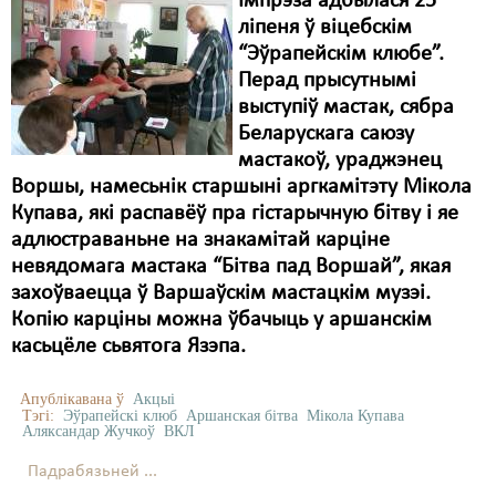
Імпрэза адбылася 25
ліпеня ў віцебскім
“Эўрапейскім клюбе”.
Перад прысутнымі
выступіў мастак, сябра
Беларускага саюзу
мастакоў, ураджэнец
Воршы, намесьнік старшыні аргкамітэту Мікола
Купава, які распавёў пра гістарычную бітву і яе
адлюстраваньне на знакамітай карціне
невядомага мастака “Бітва пад Воршай”, якая
захоўваецца ў Варшаўскім мастацкім музэі.
Копію карціны можна ўбачыць у аршанскім
касьцёле сьвятога Язэпа.
Апублікавана ў
Акцыі
Тэгі:
Эўрапейскі клюб
Аршанская бітва
Мікола Купава
Аляксандар Жучкоў
ВКЛ
Падрабязьней ...