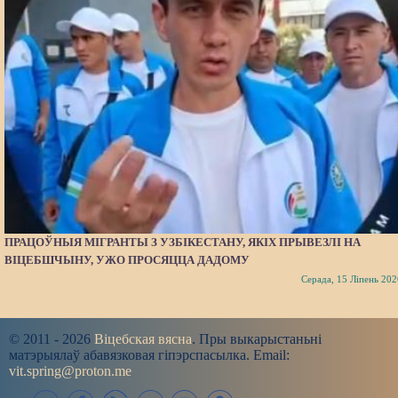
ПРАЦОЎНЫЯ МІГРАНТЫ З УЗБІКЕСТАНУ, ЯКІХ ПРЫВЕЗЛІ НА
ВІЦЕБШЧЫНУ, УЖО ПРОСЯЦЦА ДАДОМУ
Серада, 15 Ліпень 202
© 2011 - 2026
Віцебская вясна
. Пры выкарыстаньні
матэрыялаў абавязковая гіпэрспасылка. Email:
vit.spring@proton.me