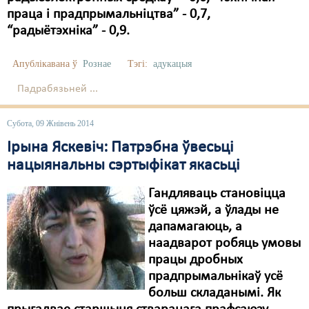
праца і прадпрымальніцтва” - 0,7,
“радыётэхніка” - 0,9.
Апублікавана ў
Рознае
Тэгі:
адукацыя
Падрабязьней ...
Субота, 09 Жнівень 2014
Ірына Яскевіч: Патрэбна ўвесьці
нацыянальны сэртыфікат якасьці
Гандляваць становіцца
ўсё цяжэй, а ўлады не
дапамагаюць, а
наадварот робяць умовы
працы дробных
прадпрымальнікаў усё
больш складанымі. Як