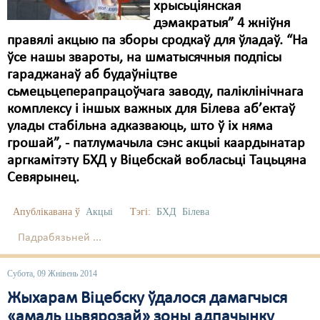
хрысьціянская
дэмакратыя” 4 жніўня
Свабода слова
правялі акцыю па зборы сродкаў для ўладаў. “На
Свабода сумленьня
ўсе нашы звароты, на шматысячныя подпісы
гараджанаў аб будаўніцтве
Суд
сьмецьцеперапрацоўчага заводу, паліклінічнага
комплексу і іншых важных для Білева аб’ектаў
Сьмяротнае пакараньне
улады стабільна адказваюць, што ў іх няма
Экалёгія
грошай”, - патлумачыла сэнс акцыі каардынатар
аргкамітэту БХД у Віцебскай вобласьці Тацьцяна
Правы працоўных
Севярынец.
Сацыяльныя правы
Апублікавана ў
Акцыі
Тэгі:
БХД
Білева
Падрабязьней ...
Субота, 09 Жнівень 2014
Жыхарам Віцебску ўдалося дамагчыся
«амаль цьвярозай» зоны адпачынку