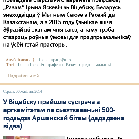
прыгадвае старшыня стваранага прафсаюзу
„Разам“ Ірына Яскевіч зь Віцебску, Беларусь
знаходзіцца ў Мытным Саюзе з Расеяй ды
Казахстанам, а з 2015 году ўзьнікае яшчэ
Эўразійскі эканамічны саюз, а таму трэба
ствараць роўныя ўмовы для прадпрымальнікаў
на ўсёй гэтай прасторы.
Апублікавана ў
Правы працоўных
Тэгі:
Ірына Яскевіч
прафсаюз Разам
прадпрымальнікі
Падрабязьней ...
Серада, 06 Жнівень 2014
У Віцебску прайшла сустрэча з
аргкамітэтам па сьвяткаваньні 500-
годзьдзя Аршанскай бітвы (дададзена
відэа)