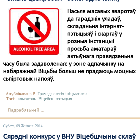
Пасьля масавых зваротаў
да гарадзкіх уладаў,
складаньня інтэрнэт-
пэтыцыяў і скаргаў у
розныя інстанцыі
просьба аматараў
актыўнага правядзеньня
часу была задаволеная: у зоне адпачынку на
набярэжнай Віцьбы больш не прадаюць моцных
сьпіртовых напояў.
Апублікавана ў
Грамадзянскія ініцыятывы
Тэгі:
алькаголь
Віцебск
пэтыцыя
Падрабязьней ...
Субота, 09 Жнівень 2014
Сярэдні конкурс у ВНУ Віцебшчыны склаў