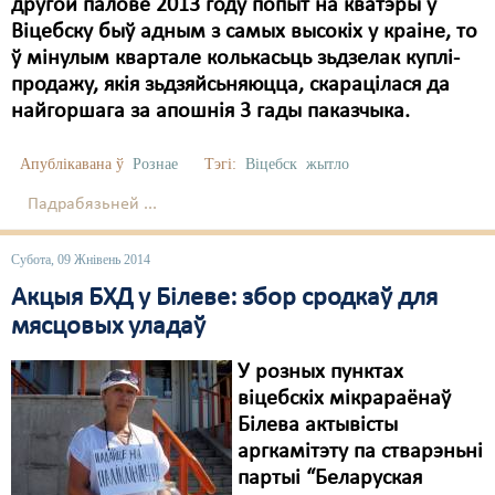
Карная псыхіятрыя
другой палове 2013 году попыт на кватэры ў
Віцебску быў адным з самых высокіх у краіне, то
КПЧ ААН
ў мінулым квартале колькасьць зьдзелак куплі-
продажу, якія зьдзяйсьняюцца, скарацілася да
Культурныя правы
найгоршага за апошнія 3 гады паказчыка.
ЛПП
Апублікавана ў
Рознае
Тэгі:
Віцебск
жытло
Мігранты
Падрабязьней ...
Мірныя сходы
Субота, 09 Жнівень 2014
Палітвязьні
Акцыя БХД у Білеве: збор сродкаў для
Праваабаронцы
мясцовых уладаў
Правы дзіцяці
У розных пунктах
віцебскіх мікрараёнаў
Пэнітэнцыярная сыстэма
Білева актывісты
Распальваньне варожасьці
аргкамітэту па стварэньні
партыі “Беларуская
Рознае