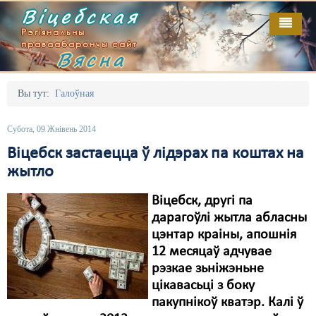
Віцебская
Рэгіянальны
праваабарончы сайт
Вясна
Галоўная
Выданьні
Адміністрацыйны перасьлед
Вы тут:
Галоўная
Відэа
Акцыі
Субота, 09 Жнівень 2014
Кантакт
Безбар'ернае асяродзьдзе
Віцебск застаецца ў лідэрах па коштах на
жытло
Пра нас
Выбары
Віцебск, другі па
RSS
Грамадзянскія ініцыятывы
дарагоўлі жытла абласны
Дзяржава
цэнтар краіны, апошнія
12 месяцаў адчувае
Дыскрымінацыя
рэзкае зьніжэньне
цікавасьці з боку
Затрыманьні
пакупнікоў кватэр. Калі ў