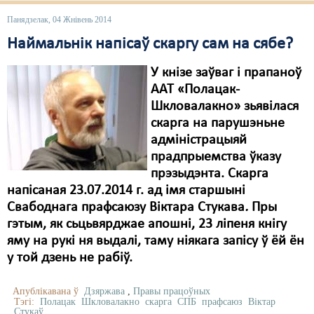
Панядзелак, 04 Жнівень 2014
Наймальнік напісаў скаргу сам на сябе?
У кнізе заўваг і прапаноў
ААТ «Полацак-
Шкловалакно» зьявілася
скарга на парушэньне
адміністрацыяй
прадпрыемства ўказу
прэзыдэнта. Скарга
напісаная 23.07.2014 г. ад імя старшыні
Свабоднага прафсаюзу Віктара Стукава
.
Пры
гэтым, як сьцьвярджае апошні, 23 ліпеня кнігу
яму на рукі ня выдалі, таму ніякага запісу ў ёй ён
у той дзень не рабіў.
Апублікавана ў
Дзяржава
,
Правы працоўных
Тэгі:
Полацак
Шкловалакно
скарга
СПБ
прафсаюз
Віктар
Стукаў