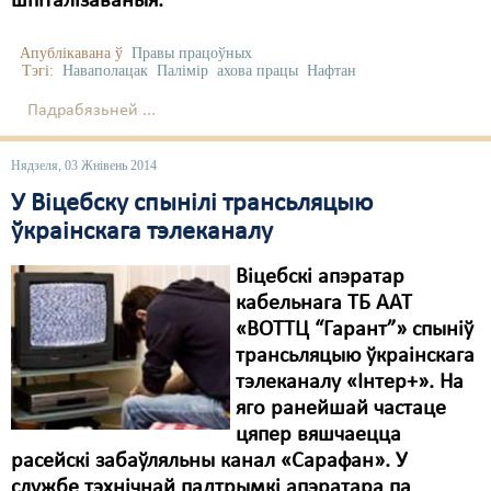
шпіталізаваныя.
Апублікавана ў
Правы працоўных
Тэгі:
Наваполацак
Палімір
ахова працы
Нафтан
Падрабязьней ...
Нядзеля, 03 Жнівень 2014
У Віцебску спынілі трансьляцыю
ўкраінскага тэлеканалу
Віцебскі апэратар
кабельнага ТБ ААТ
«ВОТТЦ “Гарант”» спыніў
трансьляцыю ўкраінскага
тэлеканалу «Iнтер+». На
яго ранейшай частаце
цяпер вяшчаецца
расейскі забаўляльны канал «Сарафан». У
службе тэхнічнай падтрымкі апэратара па