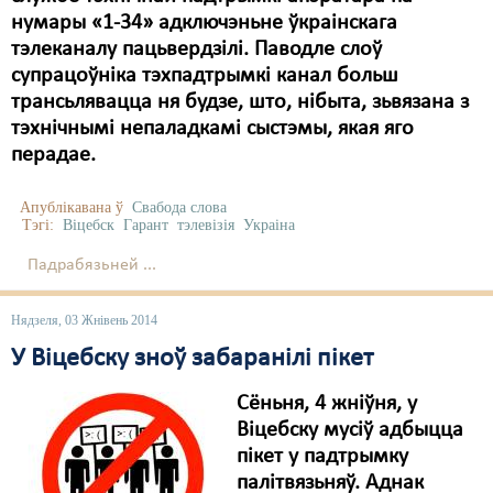
нумары «1-34» адключэньне ўкраінскага
тэлеканалу пацьвердзілі. Паводле слоў
супрацоўніка тэхпадтрымкі канал больш
трансьлявацца ня будзе, што, нібыта, зьвязана з
тэхнічнымі непаладкамі сыстэмы, якая яго
перадае.
Апублікавана ў
Свабода слова
Тэгі:
Віцебск
Гарант
тэлевізія
Украіна
Падрабязьней ...
Нядзеля, 03 Жнівень 2014
У Віцебску зноў забаранілі пікет
Сёньня, 4 жніўня, у
Віцебску мусіў адбыцца
пікет у падтрымку
палітвязьняў. Аднак