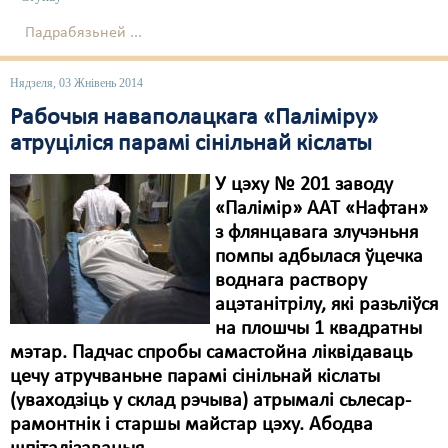
Падрабязьней ...
Нядзеля, 03 Жнівень 2014
Рабочыя наваполацкага «Паліміру»
атруціліся парамі сінільнай кіслаты
У цэху № 201 заводу
«Палімір» ААТ «Нафтан»
з флянцавага злучэньня
помпы адбылася ўцечка
воднага раствору
ацэтанітрілу, які разьліўся
на плошчы 1 квадратны
мэтар. Падчас спробы самастойна ліквідаваць
цечу атручваньне парамі сінільнай кіслаты
(уваходзіць у склад рэчыва) атрымалі сьлесар-
рамонтнік і старшы майстар цэху. Абодва