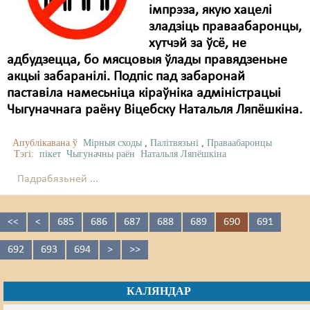
імпрэза, якую хацелі
зладзіць праваабаронцы,
хутчэй за ўсё, не
адбудзецца, бо мясцовыя ўлады правядзеньне
акцыі забаранілі. Подпіс пад забаронай
паставіла намесьніца кіраўніка адміністрацыі
Чыгуначнага раёну Віцебску Натальля Ляпёшкіна.
Апублікавана ў
Мірныя сходы
,
Палітвязьні
,
Праваабаронцы
Тэгі:
пікет
Чыгуначны раён
Натальля Ляпёшкіна
Падрабязьней ...
<<
<
685
686
687
688
689
690
691
692
693
694
>
>>
КАЛЯНДАР