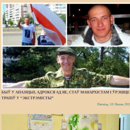
БЫЎ У АПАЗІЦЫІ, АДРОКСЯ АД ЯЕ, СТАЎ МАНАРХІСТАМ І ЎРЭШЦЕ
ТРАПІЎ У “ЭКСТРЭМІСТЫ”
Пятніца, 10 Ліпень 202