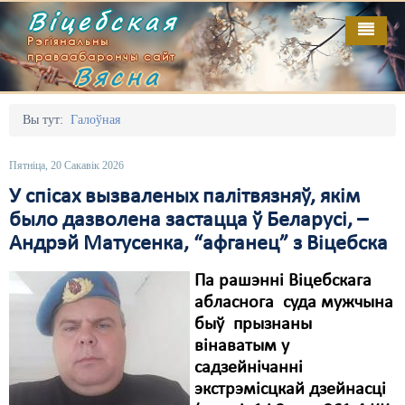
Віцебская
Рэгіянальны
праваабарончы сайт
Вясна
Галоўная
Выданьні
Адміністрацыйны перасьлед
Вы тут:
Галоўная
Відэа
Акцыі
Пятніца, 20 Сакавік 2026
Кантакт
Безбар'ернае асяродзьдзе
У спісах вызваленых палітвязняў, якім
было дазволена застацца ў Беларусі, –
Пра нас
Выбары
Андрэй Матусенка, “афганец” з Віцебска
RSS
Грамадзянскія ініцыятывы
Па рашэнні Віцебскага
Дзяржава
абласнога суда мужчына
быў прызнаны
Дыскрымінацыя
вінаватым у
садзейнічанні
Затрыманьні
экстрэмісцкай дзейнасці