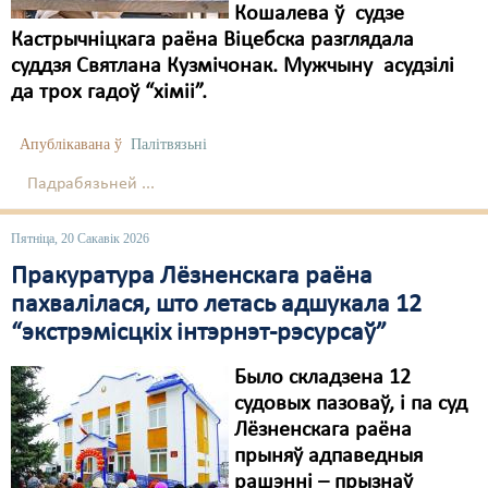
Кошалева ў судзе
Свабода слова
Кастрычніцкага раёна Віцебска разглядала
суддзя Святлана Кузмічонак. Мужчыну асудзілі
Свабода сумленьня
да трох гадоў “хіміі”.
Суд
Апублікавана ў
Палітвязьні
Сьмяротнае пакараньне
Падрабязьней ...
Экалёгія
Пятніца, 20 Сакавік 2026
Правы працоўных
Пракуратура Лёзненскага раёна
Сацыяльныя правы
пахвалілася, што летась адшукала 12
“экстрэмісцкіх інтэрнэт-рэсурсаў”
Было складзена 12
судовых пазоваў, і па суд
Лёзненскага раёна
прыняў адпаведныя
рашэнні – прызнаў