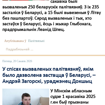
сакавіка былі
вызваленыя 250 беларускіх палітвязняў. З іх 235
засталіся ў Беларусі, а 15 былі вывезеныя ў Літву
без пашпартоў. Сярод вызваленых і тых, хто
застаўся ў Беларусі, ёсць і жыхар Глыбокага,
прадпрымальнік Леанід Шпец.
Апублікавана ў
Палітвязьні
Падрабязьней ...
Пятніца, 20 Сакавік 2026
У спісах вызваленых палітвязняў, якім
было дазволена застацца ў Беларусі, –
Андрэй Загорскі, ураджэнец Докшыц
У Мінскім абласным
судзе 1 красавіка 2025
г.ен быў прызнаны