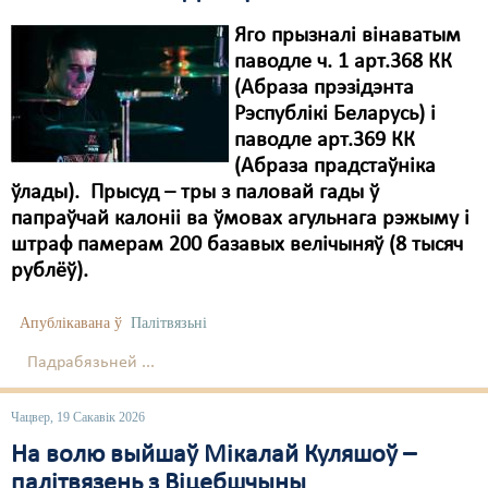
Яго прызналі вінаватым
паводле ч. 1 арт.368 КК
(Абраза прэзідэнта
Рэспублікі Беларусь) і
паводле арт.369 КК
(Абраза прадстаўніка
ўлады). Прысуд – тры з паловай гады ў
папраўчай калоніі ва ўмовах агульнага рэжыму і
штраф памерам 200 базавых велічыняў (8 тысяч
рублёў).
Апублікавана ў
Палітвязьні
Падрабязьней ...
Чацвер, 19 Сакавік 2026
На волю выйшаў Мікалай Куляшоў –
палітвязень з Віцебшчыны