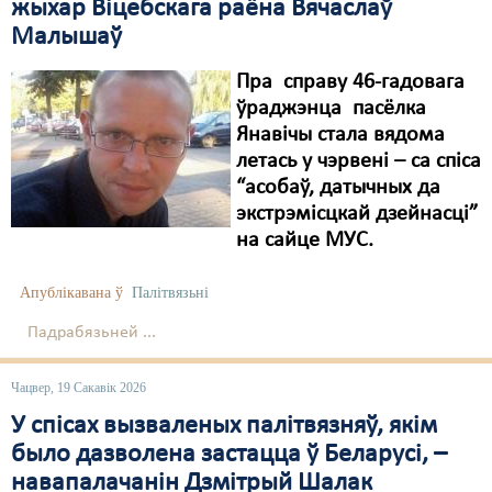
жыхар Віцебскага раёна Вячаслаў
Малышаў
Пра справу 46-гадовага
ўраджэнца пасёлка
Янавічы стала вядома
летась у чэрвені – са спіса
“асобаў, датычных да
экстрэмісцкай дзейнасці”
на сайце МУС.
Апублікавана ў
Палітвязьні
Падрабязьней ...
Чацвер, 19 Сакавік 2026
У спісах вызваленых палітвязняў, якім
было дазволена застацца ў Беларусі, –
навапалачанін Дзмітрый Шалак