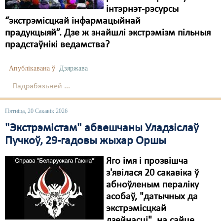
інтэрнэт-рэсурсы
“экстрэмісцкай інфармацыйнай
прадукцыяй”. Дзе ж знайшлі экстрэмізм пільныя
прадстаўнікі ведамства?
Апублікавана ў
Дзяржава
Падрабязьней ...
Пятніца, 20 Сакавік 2026
"Экстрэмістам" абвешчаны Уладзіслаў
Пучкоў, 29-гадовы жыхар Оршы
Яго імя і прозвішча
з'явілася 20 сакавіка ў
абноўленым пераліку
асобаў, "датычных да
экстрэмісцкай
дзейнасці", на сайце