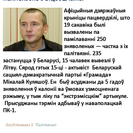
Афіцыйныя дзяржаўныя
крыніцы пацвердзілі, што
19 сакавіка былі
вызвалены па
памілаванні 250
зняволеных — частка з іх
палітвязні. 235
застануцца ў Беларусі, 15 чалавек вывезлі ў
Літву. Сярод гэтых 15-ці - актывіст
Беларускай
сацыял-дэмакратычнай партыі «Грамада»
Мікалай Куляшоў. Ен быў асуджаны да 5 гадоў
зняволення ў калоніі ва ўмовах узмоцненага
рэжыму, у тым ліку па “экстрэмісцкім” артыкуле.
Прысуджаны тэрмін адбываў у наваполацкай
ПК-1.
Апублікавана ў
Палітвязьні