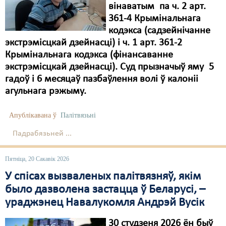
вінаватым па ч. 2 арт.
361-4 Крымінальнага
кодэкса (садзейнічанне
экстрэмісцкай дзейнасці) і ч. 1 арт. 361-2
Крымінальнага кодэкса (фінансаванне
экстрэмісцкай дзейнасці). Суд прызначыў яму 5
гадоў і 6 месяцаў пазбаўлення волі ў калоніі
агульнага рэжыму.
Апублікавана ў
Палітвязьні
Падрабязьней ...
Пятніца, 20 Сакавік 2026
У спісах вызваленых палітвязняў, якім
было дазволена застацца ў Беларусі, –
ураджэнец Навалукомля Андрэй Вусік
30 студзеня 2026 ён быў