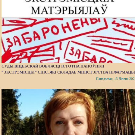
СУДЫ ВІЦЕБСКАЙ ВОБЛАСЦІ ІСТОТНА ПАПОЎНІЛІ
“ЭКСТРЭМІСЦКІ” СПІС, ЯКІ СКЛАДАЕ МІНІСТЭРСТВА ІНФАРМАЦЫ
Панядзелак, 13 Ліпень 202