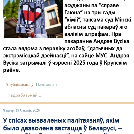
асуджаны па “справе
Гаюна” на тры гады
“хіміі”, таксама суд Мінскі
абласны суд пакараў яго
вялікім штрафам. Пра
пакаранне Андрэя Вусіка
стала вядома з пераліку асобаў, “датычных да
экстрэмісцкай дзейнасці”, на сайце МУС. Андрэя
Вусіка затрымалі ў чэрвені 2025 года ў Крупскім
раёне.
Апублікавана ў
Палітвязьні
Падрабязьней ...
Чацвер, 19 Сакавік 2026
У спісах вызваленых палітвязняў, якім
было дазволена застацца ў Беларусі, –