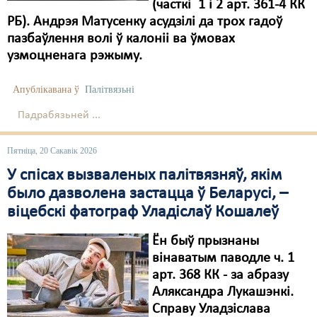
Карная псыхіятрыя
(часткі 1 і 2 арт. 361-4 КК
РБ). Андрэя Матусенку асудзілі да трох гадоў
КПЧ ААН
пазбаўлення волі ў калоніі ва ўмовах
узмоцненага рэжыму.
Культурныя правы
ЛПП
Апублікавана ў
Палітвязьні
Мігранты
Падрабязьней ...
Мірныя сходы
Пятніца, 20 Сакавік 2026
Палітвязьні
У спісах вызваленых палітвязняў, якім
было дазволена застацца ў Беларусі, –
Праваабаронцы
віцебскі фатограф Уладіслаў Кошалеў
Правы дзіцяці
Ён быў прызнаны
Пэнітэнцыярная сыстэма
вінаватым паводле ч. 1
арт. 368 КК - за абразу
Распальваньне варожасьці
Аляксандра Лукашэнкі.
Справу Уладзіслава
Рознае