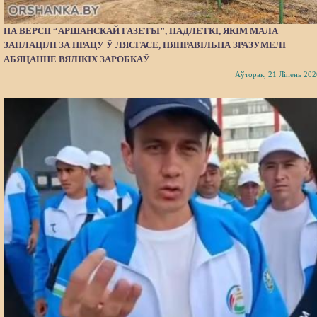
ПА ВЕРСІІ “АРШАНСКАЙ ГАЗЕТЫ”, ПАДЛЕТКІ, ЯКІМ МАЛА
ЗАПЛАЦІЛІ ЗА ПРАЦУ Ў ЛЯСГАСЕ, НЯПРАВІЛЬНА ЗРАЗУМЕЛІ
АБЯЦАННЕ ВЯЛІКІХ ЗАРОБКАЎ
Аўторак, 21 Ліпень 202