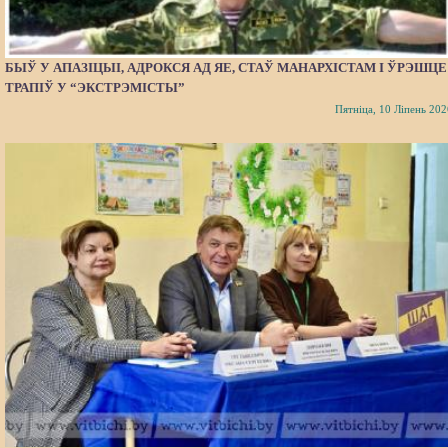
БЫЎ У АПАЗІЦЫІ, АДРОКСЯ АД ЯЕ, СТАЎ МАНАРХІСТАМ І ЎРЭШЦЕ
ТРАПІЎ У “ЭКСТРЭМІСТЫ”
Пятніца, 10 Ліпень 202