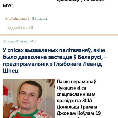
МУС.
Апублікавана ў
Дзяржава
Падрабязьней ...
Пятніца, 20 Сакавік 2026
У спісах вызваленых палітвязняў, якім
было дазволена застацца ў Беларусі, –
прадпрымальнік з Глыбокага Леанід
Шпец
Пасля перамоваў
Лукашэнкі са
спецпасланнікам
прэзідэнта ЗША
Дональда Трампа
Джонам Коўлам 19