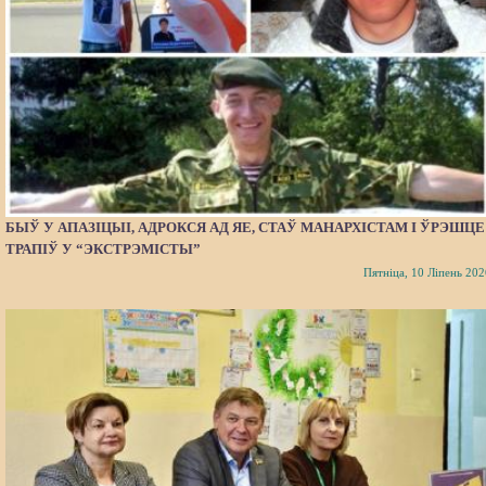
БЫЎ У АПАЗІЦЫІ, АДРОКСЯ АД ЯЕ, СТАЎ МАНАРХІСТАМ І ЎРЭШЦЕ
ТРАПІЎ У “ЭКСТРЭМІСТЫ”
Пятніца, 10 Ліпень 202