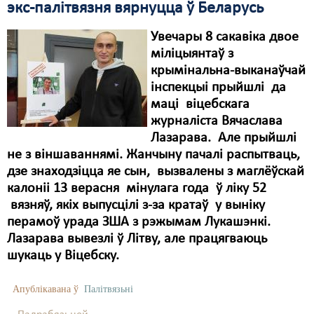
экс-палітвязня вярнуцца ў Беларусь
Увечары 8 сакавіка двое
міліцыянтаў з
крымінальна-выканаўчай
інспекцыі прыйшлі да
маці віцебскага
журналіста Вячаслава
Лазарава. Але прыйшлі
не з віншаваннямі. Жанчыну пачалі распытваць,
дзе знаходзіцца яе сын, вызвалены з маглёўскай
калоніі 13 верасня мінулага года ў ліку 52
вязняў, якіх выпусцілі з-за кратаў у выніку
перамоў урада ЗША з рэжымам Лукашэнкі.
Лазарава вывезлі ў Літву, але працягваюць
шукаць у Віцебску.
Апублікавана ў
Палітвязьні