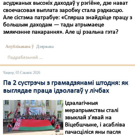
асуджаных высокіх даходаў у рэгіёне, дзе нават
своечасовая выплата заробку стала рэдкасцю.
Але сістэма патрабуе: «Спярша знайдзіце працу з
большым даходам — тады атрымаеце
змякчэнне пакарання». Але ці рэальна гэта?
Апублікавана ў
Дзяржава
Падрабязьней ...
Чацвер, 05 Сакавік 2026
Па 2 сустрэчы з грамадзянамі штодня: як
выглядае праца ідэолагаў у лічбах
Ідэалагічныя
мерапрымствы сталі
звыклай з’явай на
Віцебшчыне, і асабліва
пачасціліся яны пасля