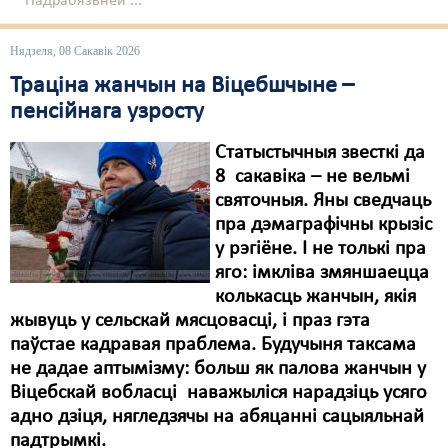
Падрабязьней ...
Нядзеля, 08 Сакавік 2026
Траціна жанчын на Віцебшчыне –
пенсійнага узросту
Статыстычныя звесткі да
8 сакавіка – не вельмі
святочныя. Яны сведчаць
пра дэмаграфічны крызіс
у рэгіёне. І не толькі пра
яго: імкліва змяншаецца
колькасць жанчын, якія
жывуць у сельскай мясцовасці, і праз гэта
паўстае кадравая праблема. Будучыня таксама
не дадае аптымізму: больш як палова жанчын у
Віцебскай вобласці наважыліся нарадзіць усяго
адно дзіця, нягледзячы на абяцанні сацыяльнай
падтрымкі.