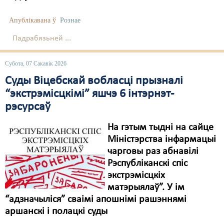
Апублікавана ў
Рознае
Падрабязьней ...
Субота, 07 Сакавік 2026
Суды Віцебскай вобласці прызналі
“экстрэмісцкімі” яшчэ 6 інтэрнэт-
рэсурсаў
На гэтым тыдні на сайце
Міністэрства інфармацыі
чарговы раз абнавілі
Рэспубліканскі спіс
экстрэмісцкіх
матэрыялаў”. У ім
“адзначыліся” сваімі апошнімі рашэннямі
аршанскі і полацкі суды