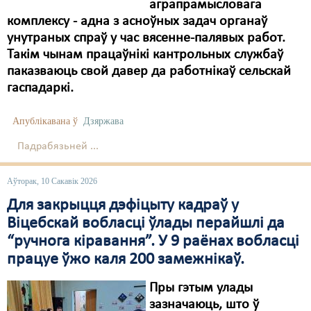
Карная псыхіятрыя
аграпрамысловага
комплексу - адна з асноўных задач органаў
КПЧ ААН
унутраных спраў у час вясенне-палявых работ.
Такім чынам працаўнікі кантрольных службаў
Культурныя правы
паказваюць свой давер да работнікаў сельскай
ЛПП
гаспадаркі.
Мігранты
Апублікавана ў
Дзяржава
Мірныя сходы
Падрабязьней ...
Палітвязьні
Аўторак, 10 Сакавік 2026
Праваабаронцы
Для закрыцця дэфіцыту кадраў у
Віцебскай вобласці ўлады перайшлі да
Правы дзіцяці
“ручнога кіравання”. У 9 раёнах вобласці
Пэнітэнцыярная сыстэма
працуе ўжо каля 200 замежнікаў.
Распальваньне варожасьці
Пры гэтым улады
зазначаюць, што ў
Рознае