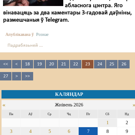
абласнога цэнтра. Яго
вінавацяць за два каментары 3-гадовай даўніны,
размешчаныя ў Telegram.
Апублікавана ў
Рознае
Падрабязьней ...
<<
<
18
19
20
21
22
23
24
25
26
27
>
>>
КАЛЯНДАР
«
Жнівень 2026
Пн
Аў
Ср
Чц
Пт
Сб
Нд
1
2
3
4
5
6
7
8
9