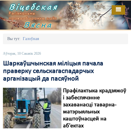
Віцебская
Рэгіянальны
праваабарончы сайт
Вясна
Галоўная
Выданьні
Адміністрацыйны перасьлед
Вы тут:
Галоўная
Відэа
Акцыі
Аўторак, 10 Сакавік 2026
Кантакт
Безбар'ернае асяродзьдзе
Шаркаўшчынская міліцыя пачала
праверку сельскагаспадарчых
Пра нас
Выбары
арганізацый да пасяўной
RSS
Грамадзянскія ініцыятывы
Прафілактыка крадзяжоў
Дзяржава
і забеспячэнне
захаванасці таварна-
Дыскрымінацыя
матэрыяльных
каштоўнасцей на
Затрыманьні
аб'ектах