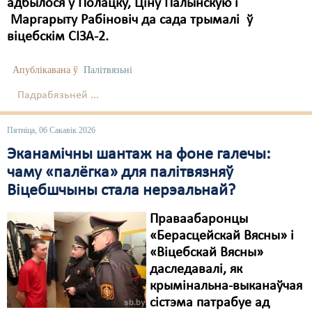
адбылося ў Полацку, Ціну Палынскую і
Маргарыту Рабіновіч да сада трымалі ў
віцебскім СІЗА-2.
Апублікавана ў
Палітвязьні
Падрабязьней ...
Пятніца, 06 Сакавік 2026
Эканамічны шантаж на фоне галечы:
чаму «палёгка» для палітвязняў
Віцебшчыны стала нерэальнай?
Праваабаронцы
«Берасцейскай Вясны» і
«Віцебскай Вясны»
даследавалі, як
крымінальна-выканаўчая
сістэма патрабуе ад