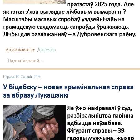
пратэстаў 2025 года. Але
як гэтая з’ява выглядае лічбавым вымарэнні?
Масштабы масавых спробаў уздзейнічайь на
грамадскую свядомасць сапраўды ўражваюць.
Лічбы для разважанняў – з Дубровенскага раёну.
Апублікавана ў
Дзяржава
Падрабязьней ...
Серада, 04 Сакавік 2026
У Віцебску – новая крымінальная справа
за абразу Лукашэнкі
Яе ўжо накіравалі ў суд,
разбіральніцтва павінна
адбыцца неўзабаве.
Фігурант справы – 39-
гадовы мужчына, жыхар