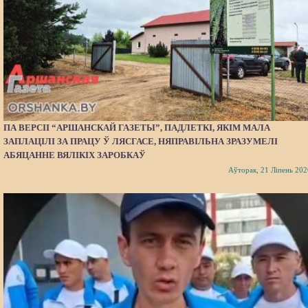
ПА ВЕРСІІ “АРШАНСКАЙ ГАЗЕТЫ”, ПАДЛЕТКІ, ЯКІМ МАЛА
ЗАПЛАЦІЛІ ЗА ПРАЦУ Ў ЛЯСГАСЕ, НЯПРАВІЛЬНА ЗРАЗУМЕЛІ
АБЯЦАННЕ ВЯЛІКІХ ЗАРОБКАЎ
Аўторак, 21 Ліпень 202