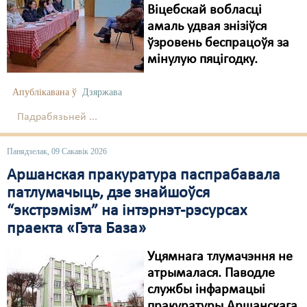
Віцебскай вобласці
Свабода слова
амаль удвая знізіўся
ўзровень беспрацоўя за
Свабода сумленьня
мінулую пяцігодку.
Суд
Апублікавана ў
Дзяржава
Сьмяротнае пакараньне
Падрабязьней ...
Экалёгія
Панядзелак, 09 Сакавік 2026
Правы працоўных
Аршанская пракуратура паспрабавала
Сацыяльныя правы
патлумачыць, дзе знайшоўся
“экстрэмізм” на інтэрнэт-рэсурсах
праекта «Гэта База»
Уцямнага тлумачэння не
атрымалася. Паводле
службы інфармацыі
пракуратуры Аршанскага