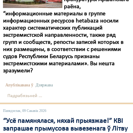
раёна,
“информационные материалы в группе
информационных ресурсов hetabaza носили
характер систематических публикаций
экстремистской направленности, также ряд
групп и сообществ, репосты записей которых в
них размещены, в соответствии с решениями
судов Республики Беларусь признаны
экстремистскими материалами». Вы нешта
зразумели?
Апублікавана ў
Дзяржава
Падрабязьней ...
Панядзелак, 09 Сакавік 2026
“Усё памянялася, няхай прыязжае!” КВІ
запрашае прымусова вывезенага ў Літву