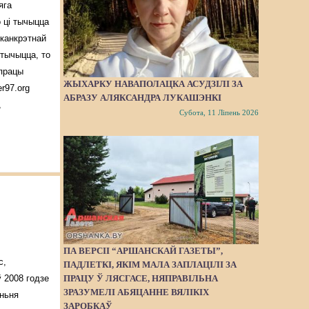
яга
о ці тычыцца
 канкрэтнай
 тычыцца, то
упрацы
ЖЫХАРКУ НАВАПОЛАЦКА АСУДЗІЛІ ЗА
r97.org
АБРАЗУ АЛЯКСАНДРА ЛУКАШЭНКІ
,
Субота, 11 Ліпень 2026
ПА ВЕРСІІ “АРШАНСКАЙ ГАЗЕТЫ”,
с,
ПАДЛЕТКІ, ЯКІМ МАЛА ЗАПЛАЦІЛІ ЗА
ПРАЦУ Ў ЛЯСГАСЕ, НЯПРАВІЛЬНА
 2008 годзе
ЗРАЗУМЕЛІ АБЯЦАННЕ ВЯЛІКІХ
эньня
ЗАРОБКАЎ