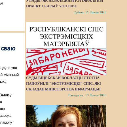
ЎЛАДЫ: ЯК НЕЗАЛЕЖНЫ РЭГІЯНАЛЬНЫ
ам
ПРАЕКТ СКАРЫЎ YOUTUBE
Субота, 11 Ліпень 2026
 сваю
цоўніцтва
ай міліцыяй
СУДЫ ВІЦЕБСКАЙ ВОБЛАСЦІ ІСТОТНА
тыка
ПАПОЎНІЛІ “ЭКСТРЭМІСЦКІ” СПІС, ЯКІ
СКЛАДАЕ МІНІСТЭРСТВА ІНФАРМАЦЫІ
Зьвязу
Панядзелак, 13 Ліпень 2026
ва
ваю
гаворка
апамогу