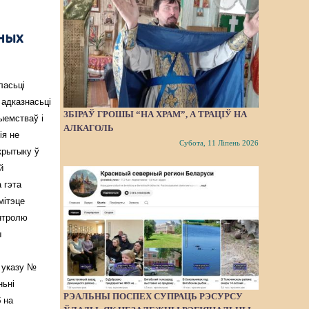
ўных
ласьці
 адказнасьці
ЗБІРАЎ ГРОШЫ “НА ХРАМ”, А ТРАЦІЎ НА
рыемстваў і
АЛКАГОЛЬ
ія не
Субота, 11 Ліпень 2026
крытыку ў
й
 гэта
мітэце
нтролю
ы
 указу №
ньні
РЭАЛЬНЫ ПОСПЕХ СУПРАЦЬ РЭСУРСУ
 на