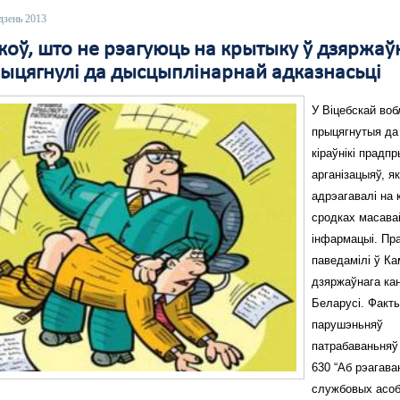
дзень 2013
коў, што не рэагуюць на крытыку ў дзяржа
рыцягнулі да дысцыплінарнай адказнасьці
У Віцебскай воб
прыцягнутыя да
кіраўнікі прадп
арганізацыяў, як
адрэагавалі на 
сродках масава
інфармацыі. Пра
паведамілі ў Ка
дзяржаўнага ка
Беларусі. Факт
парушэньняў
патрабаваньняў
630 “Аб рэагава
службовых асоб