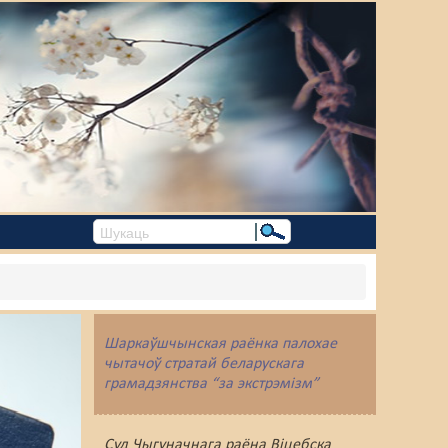
Шаркаўшчынская раёнка палохае
чытачоў стратай беларускага
грамадзянства “за экстрэмізм”
Суд Чыгуначнага раёна Віцебска