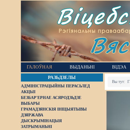
Віцеб
Вяс
Рэгіянальны правааба
ГАЛОЎНАЯ
ВЫДАНЬНІ
ВІДЭА
РАЗЬДЗЕЛЫ
Вы тут:
Г
АДМІНІСТРАЦЫЙНЫ ПЕРАСЬЛЕД
АКЦЫІ
БЕЗБАР'ЕРНАЕ АСЯРОДЗЬДЗЕ
ВЫБАРЫ
ГРАМАДЗЯНСКІЯ ІНІЦЫЯТЫВЫ
ДЗЯРЖАВА
ДЫСКРЫМІНАЦЫЯ
ЗАТРЫМАНЬНІ