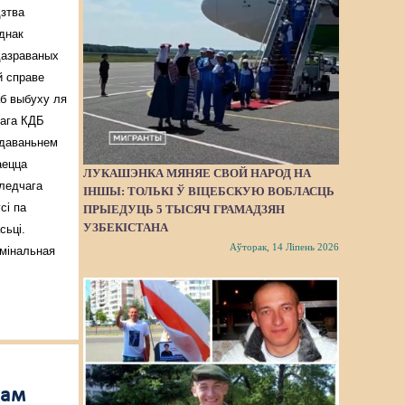
дзтва
днак
дазраваных
й справе
аб выбуху ля
кага КДБ
едаваньнем
аецца
ЛУКАШЭНКА МЯНЯЕ СВОЙ НАРОД НА
ледчага
ІНШЫ: ТОЛЬКІ Ў ВІЦЕБСКУЮ ВОБЛАСЦЬ
сі па
ПРЫЕДУЦЬ 5 ТЫСЯЧ ГРАМАДЗЯН
УЗБЕКІСТАНА
сьці.
Аўторак, 14 Ліпень 2026
мінальная
рам