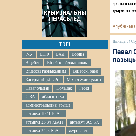
крытычныя в
дзяржкантро
Апублікава
Пятніца, 04 Ст
ТЭГІ
Павал 
ІЧУ
БНФ
БХД
Ворша
пазыц
Віцебск
Віцебскі аблвыканкам
Віцебскі гарвыканкам
Віцебскі раён
Кастрычніцкі раён
Міхаіл Жамчужны
Наваполацак
Полацак
Расея
СІЗА
абласны суд
адміністрацыйны арышт
артыкул 19 11 КаАП
артыкул 23 34 КаАП
артыкул 369 КК
артыкул 2423 КаАП
журналісты