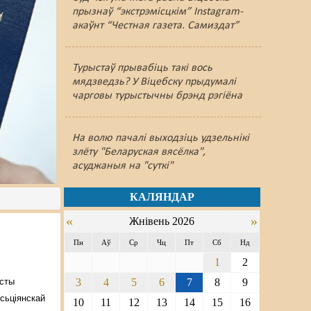
прызнаў “экстрэмісцкім” Instagram-
акаўнт “Честная газета. Самиздат”
Турыстаў прывабіць такі вось
мядзведзь? У Віцебску прыдумалі
чарговы турыстычны брэнд рэгіёна
На волю пачалі выходзіць удзельнікі
злёту "Беларуская вясёлка",
асуджаныя на "суткі"
КАЛЯНДАР
«
»
Жнівень 2026
Пн
Аў
Ср
Чц
Пт
Сб
Нд
1
2
істы
3
4
5
6
7
8
9
сьціянскай
10
11
12
13
14
15
16