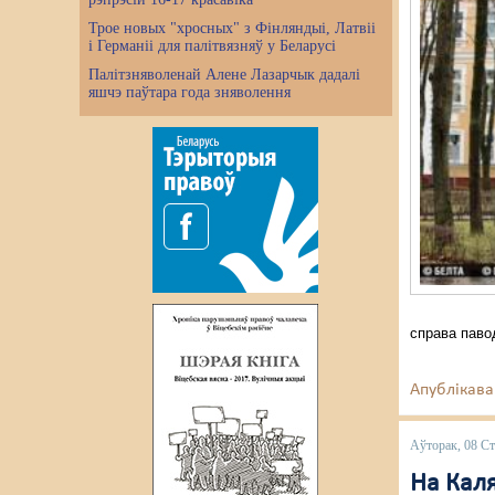
Трое новых "хросных" з Фінляндыі, Латвіі
і Германіі для палітвязняў у Беларусі
Палітзняволенай Алене Лазарчык дадалі
яшчэ паўтара года зняволення
справа паво
Апублікава
Аўторак, 08 Ст
На Кал