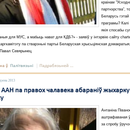
краінам “Усходн
партнэрства”, т
Беларусь гэтай
праграмы? Калі
якія спосабы с
ныя для МУС, а мабыць нават для КДБ?» - заявіў у інтэрвію сайту charte
аргкамітэту па стварэньні партыі Беларуская хрысьціянская дэмакратыя
 Павал Севярынец.
на ў
Палітвязьні
Падрабязьней ...
дзень 2013
т ААН па правох чалавека абараніў жыхарку
ку
Антаніна Півано
аштрафаваная ў
за спробу ўруч