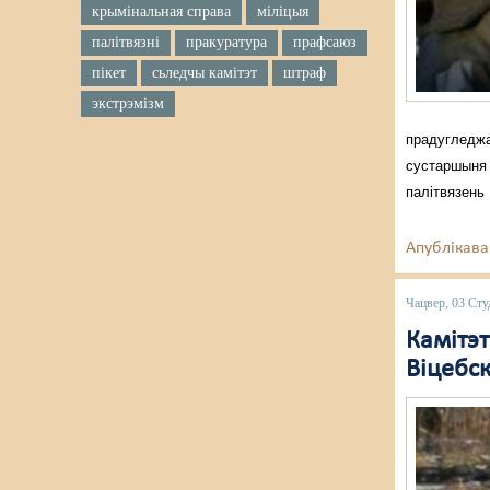
крымінальная справа
міліцыя
палітвязні
пракуратура
прафсаюз
пікет
сьледчы камітэт
штраф
экстрэмізм
прадугледжа
сустаршыня 
палітвязень
Апублікава
Чацвер, 03 Сту
Камітэ
Віцебс