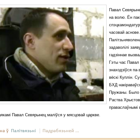
Павал Севярын
на волю. Ён пак
спэцкамэндатур
часовай аснове
Палітзьняволен
задаволілі заяву
гадзіннае вызва
Гэты час Павал
знаходзіўся па-
вёскі Куплін. С
БХД накіраваўс
Пружаны. Было 
Раства Хрыстов
праваслаўнымі в
ваякамі Павал Севярынец маліўся у мясцовай царкве.
на ў
Палітвязьні
Падрабязьней ...