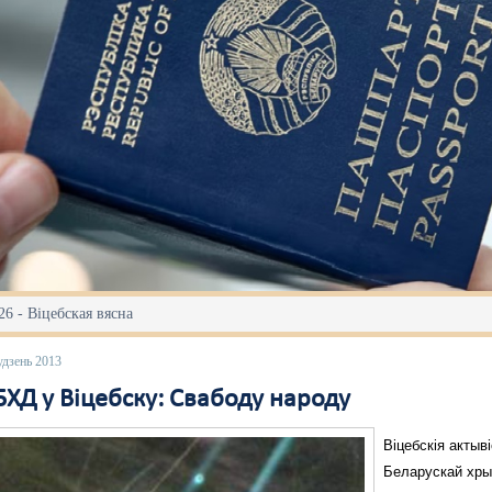
6 - Віцебская вясна
удзень 2013
БХД у Віцебску: Свабоду народу
Віцебскія актыв
Беларускай хры