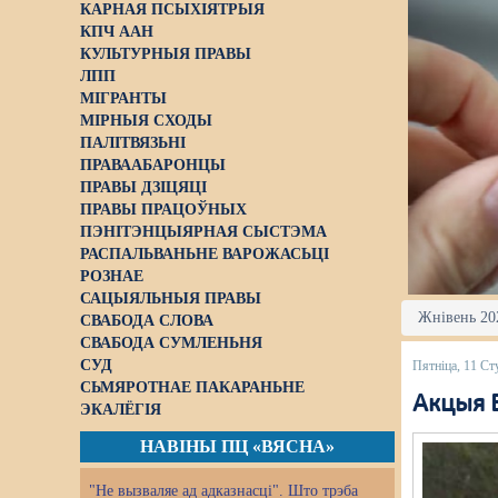
КАРНАЯ ПСЫХІЯТРЫЯ
КПЧ ААН
КУЛЬТУРНЫЯ ПРАВЫ
ЛПП
МІГРАНТЫ
МІРНЫЯ СХОДЫ
ПАЛІТВЯЗЬНІ
ПРАВААБАРОНЦЫ
ПРАВЫ ДЗІЦЯЦІ
ПРАВЫ ПРАЦОЎНЫХ
ПЭНІТЭНЦЫЯРНАЯ СЫСТЭМА
РАСПАЛЬВАНЬНЕ ВАРОЖАСЬЦІ
РОЗНАЕ
САЦЫЯЛЬНЫЯ ПРАВЫ
Жнівень 202
СВАБОДА СЛОВА
СВАБОДА СУМЛЕНЬНЯ
СУД
Пятніца, 11 Ст
СЬМЯРОТНАЕ ПАКАРАНЬНЕ
Акцыя 
ЭКАЛЁГІЯ
НАВІНЫ ПЦ «ВЯСНА»
"Не вызваляе ад адказнасці". Што трэба