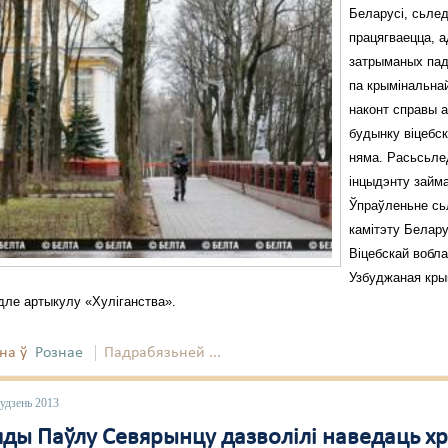
Беларусі, сьле
працягваецца, а
затрыманых па
па крымінальна
наконт справы 
будынку віцебс
няма. Расьсьл
інцыдэнту займ
Ўпраўленьне сь
камітэту Белару
Віцебскай вобла
Узбуджаная кры
дле артыкулу «Хуліганства».
на ў
Рознае
Падрабязьней ...
удзень 2013
яды Паўлу Севярынцу дазволілі наведаць х