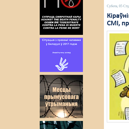
Субота, 05 Сту
Кіраўні
СМІ, п