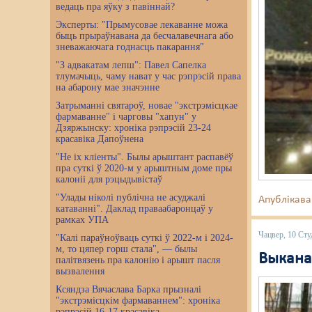
ведаць пра яўку з павіннай?
Эксперты: "Прымусовае лекаванне можа
быць прыраўнавана да бесчалавечнага або
зневажаючага годнасць пакарання"
"З адвакатам лепш": Павел Сапелка
тлумачыць, чаму нават у час рэпрэсій права
на абарону мае значэнне
Затрыманні святароў, новае "экстрэмісцкае
фармаванне" і чарговы "хапун" у
Дзяржынску: хроніка рэпрэсій 23-24
красавіка Дапоўнена
"Не іх кліенты". Былы арыштант распавёў
пра суткі ў 2020-м у арыштным доме пры
калоніі для рэцыдывістаў
"Улады ніколі публічна не асуджалі
Апублікава
катаванні". Даклад праваабаронцаў у
рамках УПА
Чацвер, 10 Сту
"Калі параўноўваць суткі ў 2022-м і 2024-
м, то цяпер горш стала", — былы
Выкана
палітвязень пра калонію і арышт пасля
вызвалення
Ксяндза Вячаслава Барка прызналі
"экстрэмісцкім фармаваннем": хроніка
рэпрэсій 16-17 красавіка