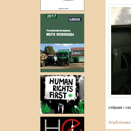
сябрамі і с
Апублікава