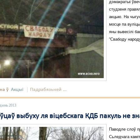
дэмакратыі ўве
студзеня правя
акцыю. На чыгу
мосце па вуліц
яны вывесілі ба
“Свабоду народу
на ў
Акцыі
Падрабязьней ...
дзень 2013
ўцаў выбуху ля віцебскага КДБ пакуль не з
Паводле слоў п
Сьледчага камі