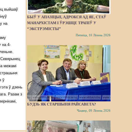
ец выйшаў
інуў
БЫЎ У АПАЗІЦЫІ, АДРОКСЯ АД ЯЕ, СТАЎ
МАНАРХІСТАМ І ЎРЭШЦЕ ТРАПІЎ У
у на
“ЭКСТРЭМІСТЫ”
.
Пятніца, 10 Ліпень 2026
аму
 на 4-
леньне.
 Севярынец
за межамі
устрашыня
я ў
гэта ў дзень
ага. Разам з
ернікамі,
БУДЗЬ ЯК СТАРШЫНЯ РАЙСАВЕТА?
Чацвер, 09 Ліпень 2026