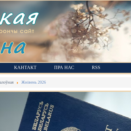
ская
на
рончы сайт
КАНТАКТ
ПРА НАС
RSS
алоўная
Жнівень 2026