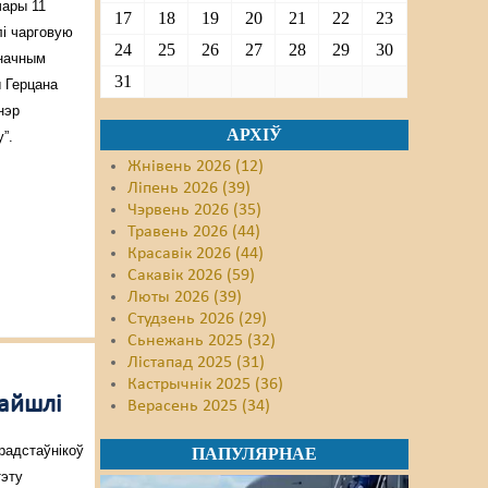
чары 11
17
18
19
20
21
22
23
лі чарговую
24
25
26
27
28
29
30
начным
31
ы Герцана
нэр
АРХІЎ
”.
Жнівень 2026 (12)
Ліпень 2026 (39)
Чэрвень 2026 (35)
Травень 2026 (44)
Красавік 2026 (44)
Сакавік 2026 (59)
Люты 2026 (39)
Студзень 2026 (29)
Сьнежань 2025 (32)
Лістапад 2025 (31)
Кастрычнік 2025 (36)
найшлі
Верасень 2025 (34)
радстаўнікоў
ПАПУЛЯРНАЕ
тэту