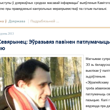
ыступы ў дзяржаўных сродках масавай інфармацыі” выяўленыя Камітэт
лю пры правядзеньні кантрольных мерапрыемстваў па гэтым пытаньні.
на ў
Дзяржава
Падрабязьней ...
удзень 2013
Севярынец: Эўразьвяз павінен патлумачыць
ыю
Магчымае супра
ЭЗ зь беларуск
выклікае ў палі
зьдзіўленьне.
«Эўрапейскаму 
трэба абавязко
патлумачыць с
пазыцыю. Калі 
вядзецца пра д