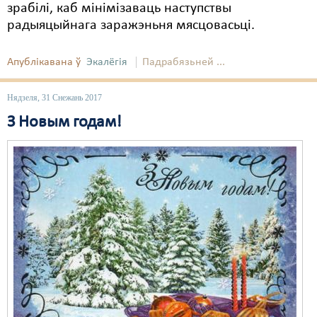
зрабілі, каб мінімізаваць наступствы
радыяцыйнага заражэньня мясцовасьці.
Апублікавана ў
Экалёгія
Падрабязьней ...
Нядзеля, 31 Снежань 2017
З Новым годам!