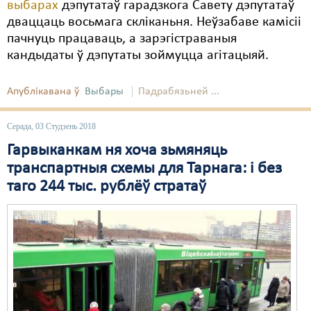
выбарах
дэпутатаў гарадзкога Савету дэпутатаў
дваццаць восьмага скліканьня. Неўзабаве камісіі
пачнуць працаваць, а зарэгістраваныя
кандыдаты ў дэпутаты зоймуцца агітацыяй.
Апублікавана ў
Выбары
Падрабязьней ...
Серада, 03 Студзень 2018
Гарвыканкам ня хоча зьмяняць
транспартныя схемы для Тарнага: і без
таго 244 тыс. рублёў стратаў