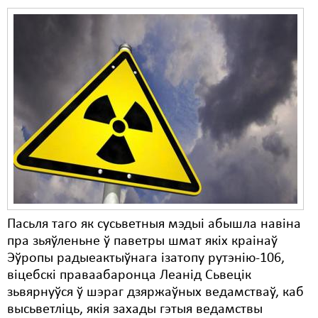
Пасьля таго як сусьветныя мэдыі абышла навіна
пра зьяўленьне ў паветры шмат якіх краінаў
Эўропы радыеактыўнага ізатопу рутэнію-106,
віцебскі праваабаронца Леанід Сьвецік
зьвярнуўся ў шэраг дзяржаўных ведамстваў, каб
высьветліць, якія захады гэтыя ведамствы