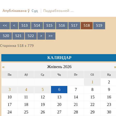
Апублікавана ў
Суд
Падрабязьней ...
<<
<
513
514
515
516
517
518
519
520
521
522
>
>>
Старонка 518 з 779
КАЛЯНДАР
«
Жнівень 2026
Пн
Аў
Ср
Чц
Пт
Сб
Нд
1
2
3
4
5
6
7
8
9
10
11
12
13
14
15
16
17
18
19
20
21
22
23
24
25
26
27
28
29
30