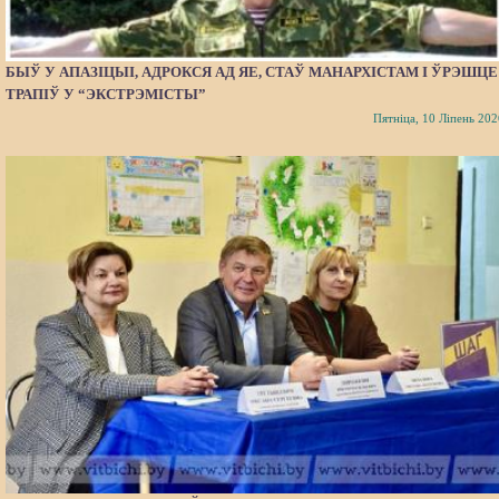
БЫЎ У АПАЗІЦЫІ, АДРОКСЯ АД ЯЕ, СТАЎ МАНАРХІСТАМ І ЎРЭШЦЕ
ТРАПІЎ У “ЭКСТРЭМІСТЫ”
Пятніца, 10 Ліпень 202