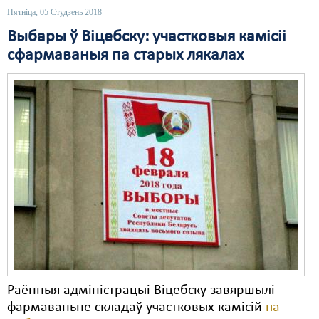
Пятніца, 05 Студзень 2018
Выбары ў Віцебску: участковыя камісіі
сфармаваныя па старых лякалах
Раённыя адміністрацыі Віцебску завяршылі
фармаваньне складаў участковых камісій
па