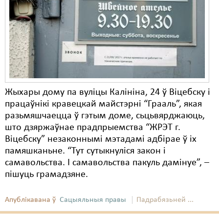
Карная псыхіятрыя
КПЧ ААН
Культурныя правы
ЛПП
Мігранты
Жыхары дому па вуліцы Калініна, 24 ў Віцебску і
Мірныя сходы
працаўнікі кравецкай майстэрні “Грааль”, якая
разьмяшчаецца ў гэтым доме, сьцьвярджаюць,
Палітвязьні
што дзяржаўнае прадпрыемства “ЖРЭТ г.
Праваабаронцы
Віцебску” незаконнымі мэтадамі адбірае ў іх
памяшканьне. “Тут сутыкнуліся закон і
Правы дзіцяці
самавольства. І самавольства пакуль дамінуе”, –
пішуць грамадзяне.
Пэнітэнцыярная сыстэма
Распальваньне варожасьці
Апублікавана ў
Сацыяльныя правы
Падрабязьней ...
Рознае