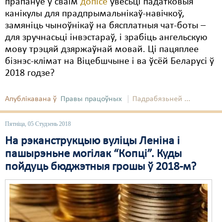
прапануе ў сваім
допісе
ўвесьці падатковыя
канікулы для прадпрымальнікаў-навічкоў,
замяніць чыноўнікаў на бясплатныя чат-боты –
для зручнасьці інвэстараў, і зрабіць ангельскую
мову трэцяй дзяржаўнай мовай. Ці пацяплее
бізнэс-клімат на Віцебшчыне і ва ўсёй Беларусі ў
2018 годзе?
Апублікавана ў
Правы працоўных
Падрабязьней ...
Пятніца, 05 Студзень 2018
На рэканструкцыю вуліцы Леніна і
пашырэньне могілак “Копці”. Куды
пойдуць бюджэтныя грошы ў 2018-м?