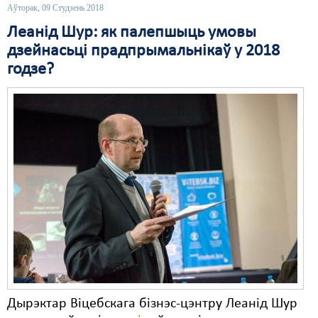
Аўторак, 09 Студзень 2018
Свабода слова
Леанід Шур: як палепшыць умовы
дзейнасьці прадпрымальнікаў у 2018
Свабода сумленьня
годзе?
Суд
Сьмяротнае пакараньне
Экалёгія
Правы працоўных
Сацыяльныя правы
Дырэктар Віцебскага бізнэс-цэнтру Леанід Шур