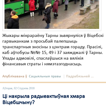
Жыхары мікрараёну Тарны зьвярнуліся ў Віцебскі
гарвыканкам з просьбай палепшыць
транспартныя зносіны з цэнтрам гораду. Прасілі,
каб аўтобусы №№ 15, 49 і 37 заяжджалі ў Тарны.
Улады адмовілі, спаслаўшыся на вялікія
фінансавыя страты і нямэтазгоднасьць.
Апублікавана ў
Сацыяльныя правы
Падрабязьней ...
Аўторак, 02 Студзень 2018
Ці накрыла радыеактыўная хмара
Віцебшчыну?