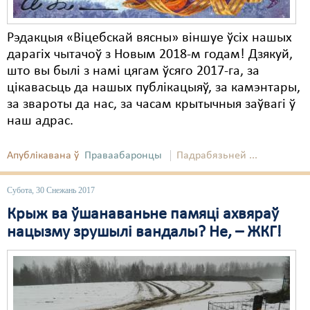
Рэдакцыя «Віцебскай вясны» віншуе ўсіх нашых
дарагіх чытачоў з Новым 2018-м годам! Дзякуй,
што вы былі з намі цягам ўсяго 2017-га, за
цікавасьць да нашых публікацыяў, за камэнтары,
за звароты да нас, за часам крытычныя заўвагі ў
наш адрас.
Апублікавана ў
Праваабаронцы
Падрабязьней ...
Субота, 30 Снежань 2017
Крыж ва ўшанаваньне памяці ахвяраў
нацызму зрушылі вандалы? Не, – ЖКГ!