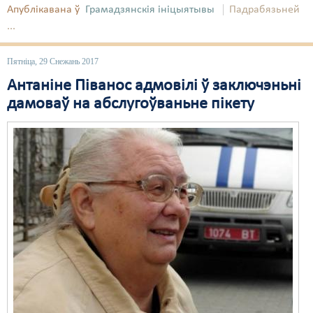
Апублікавана ў
Грамадзянскія ініцыятывы
Падрабязьней
...
Пятніца, 29 Снежань 2017
Антаніне Піванос адмовілі ў заключэньні
дамоваў на абслугоўваньне пікету