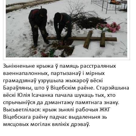
Зьнікненьне крыжа ў памяць расстраляных
ваеннапалонных, партызанаў і мірных
грамадзянаў узрушыла жыхароў вёскі
Бараўляны, што ў Віцебскім раёне. Старэйшына
вёскі Юлія Ісачанка пачала шукаць тых, хто
спрычыніўся да дэмантажу памятнага знаку.
Высьветлілася: крыж зьнялі рабочыя ЖКГ
Віцебскага раёну падчас выдаленьня зь
мясцовых могілак вялікіх дрэваў.