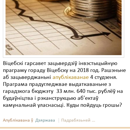
Віцебскі гарсавет зацьвердзіў інвэстыцыйную
праграму гораду Віцебску на 2018 год. Рашэньне
аб зацьверджаньні
апублікаванае
4 студзеня.
Праграма прадугледжвае выдаткаваньне з
гарадзкога бюджэту 33 млн. 640 тыс. рублёў на
будаўніцтва і рэканструкцыю аб’ектаў
камунальнай уласнасьці. Куды пойдуць грошы?
Апублікавана ў
Дзяржава
Падрабязьней ...