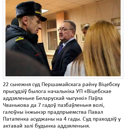
22 сьнежня суд Першамайскага раёну Віцебску
прысудзіў былога начальніка УП «Віцебскае
аддзяленьне Беларускай чыгункі» Паўла
Чванькова да 7 гадоў пазбаўленьня волі,
галоўны інжынэр прадпрыемства Павал
Патапенка асуджаны на 4 гады. Суд праходзіў у
актавай залі будынка аддзяленьня.