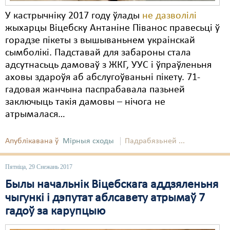
У кастрычніку 2017 году ўлады
не дазволілі
жыхарцы Віцебску Антаніне Піванос правесьці ў
горадзе пікеты з вышываньнем украінскай
сымболікі. Падставай для забароны стала
адсутнасьць дамоваў з ЖКГ, УУС і ўпраўленьня
аховы здароўя аб абслугоўваньні пікету. 71-
гадовая жанчына паспрабавала пазьней
заключыць такія дамовы – нічога не
атрымалася…
Апублікавана ў
Мірныя сходы
Падрабязьней ...
Пятніца, 29 Снежань 2017
Былы начальнік Віцебскага аддзяленьня
чыгункі і дэпутат аблсавету атрымаў 7
гадоў за карупцыю