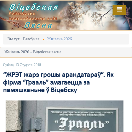
Віцебская
Рэгіянальны
праваабарончы сайт
Вясна
Галоўная
Выданьні
Адміністрацыйны перасьлед
Вы тут:
Галоўная
Жнівень 2026
Відэа
Акцыі
Жнівень 2026 - Віцебская вясна
Кантакт
Безбар'ернае асяродзьдзе
Субота, 13 Студзень 2018
Пра нас
Выбары
“ЖРЭТ жарэ грошы арандатараў”. Як
фірма “Грааль” змагаецца за
RSS
Грамадзянскія ініцыятывы
памяшканьне ў Віцебску
Дзяржава
Дыскрымінацыя
Затрыманьні