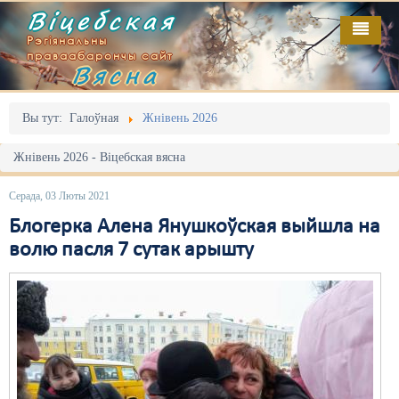
Віцебская
Рэгіянальны
праваабарончы сайт
Вясна
Галоўная
Выданьні
Адміністрацыйны перасьлед
Вы тут:
Галоўная
Жнівень 2026
Відэа
Акцыі
Жнівень 2026 - Віцебская вясна
Кантакт
Безбар'ернае асяродзьдзе
Серада, 03 Люты 2021
Пра нас
Выбары
Блогерка Алена Янушкоўская выйшла на
волю пасля 7 сутак арышту
RSS
Грамадзянскія ініцыятывы
Дзяржава
Дыскрымінацыя
Затрыманьні