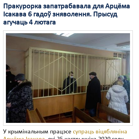
Пракурорка запатрабавала для Арцёма
Свабода слова
Ісакава 6 гадоў зняволення. Прысуд
агучаць 4 лютага
Свабода сумленьня
Суд
Сьмяротнае пакараньне
Экалёгія
Правы працоўных
Сацыяльныя правы
У крымінальным працэсе
супраць віцябляніна