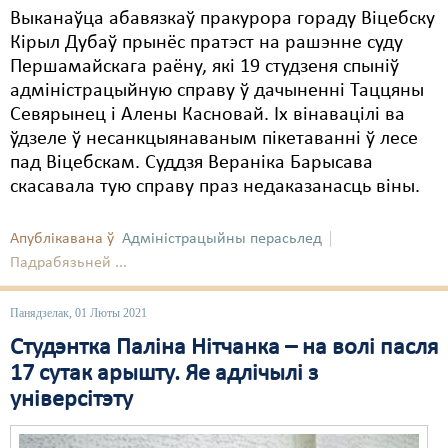
Выканаўца абавязкаў пракурора гораду Віцебску
Кірыл Дубаў прынёс пратэст на рашэнне суду
Першамайскага раёну, які 19 студзеня спыніў
адміністрацыйную справу ў дачыненні Таццяны
Севярынец і Алены Касновай. Іх вінавацілі ва
ўдзеле ў несанкцыянаваным пікетаванні ў лесе
пад Віцебскам. Суддзя Вераніка Барысава
скасавала тую справу праз недаказанасць віны.
Апублікавана ў
Адміністрацыйны перасьлед
Падрабязьней ...
Панядзелак, 01 Люты 2021
Студэнтка Паліна Нітчанка – на волі пасля
17 сутак арышту. Яе адлічылі з
універсітэту