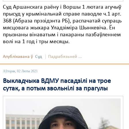
Суд Аршанскага раёну і Воршы 1 лютага агучыў
прысуд у крымінальнай справе паводле ч.1 арт.
368 (Абраза прэзідэнта РБ), распачатай супраць
мясцовага жыхара Уладзіміра Шынкевіча. Ён
прызнаны вінаватым і пакараны пазбаўленнем
волі на 1 год і тры месяцы.
Апублікавана ў
Суд
Падрабязьней ...
Аўторак, 02 Люты 2021
Выкладчыка ВДМУ пасадзілі на трое
сутак, а потым звольнілі за прагулы