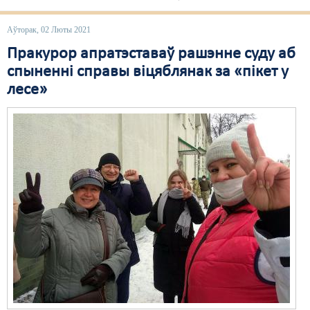
Аўторак, 02 Люты 2021
Пракурор апратэставаў рашэнне суду аб
спыненні справы віцяблянак за «пікет у
лесе»