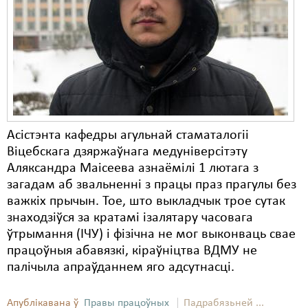
Асістэнта кафедры агульнай стаматалогіі
Віцебскага дзяржаўнага медуніверсітэту
Аляксандра Маісеева азнаёмілі 1 лютага з
загадам аб звальненні з працы праз прагулы без
важкіх прычын. Тое, што выкладчык трое сутак
знаходзіўся за кратамі ізалятару часовага
ўтрымання (ІЧУ) і фізічна не мог выконваць свае
працоўныя абавязкі, кіраўніцтва ВДМУ не
палічыла апраўданнем яго адсутнасці.
Апублікавана ў
Правы працоўных
Падрабязьней ...