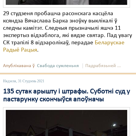
29 студзеня пробашча расонскага касцёла
ксяндза Вячаслава Барка зноўку выклікалі ў
следчы камітэт. Следчыя прызначылі яшчэ 11
экспертыз відэаблога, які вядзе святар. Пад увагу
СК трапілі 8 відэаролікаў, перадае
Беларускае
Радыё Рацыя
.
Апублікавана ў
Свабода сумленьня
Падрабязьней ...
Нядзеля, 31 Студзень 2021
135 сутак арышту і штрафы. Суботні суд у
пастарунку скончыўся апоўначы