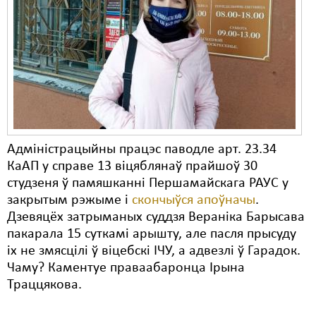
Адміністрацыйны працэс паводле арт. 23.34
КаАП у справе 13 віцяблянаў прайшоў 30
студзеня ў памяшканні Першамайскага РАУС у
закрытым рэжыме і
скончыўся апоўначы
.
Дзевяцёх затрыманых суддзя Вераніка Барысава
пакарала 15 суткамі арышту, але пасля прысуду
іх не змясцілі ў віцебскі ІЧУ, а адвезлі ў Гарадок.
Чаму? Каментуе праваабаронца Ірына
Траццякова.