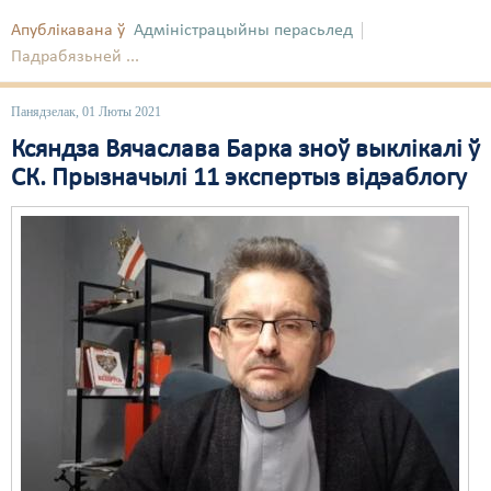
Апублікавана ў
Адміністрацыйны перасьлед
Падрабязьней ...
Панядзелак, 01 Люты 2021
Ксяндза Вячаслава Барка зноў выклікалі ў
СК. Прызначылі 11 экспертыз відэаблогу