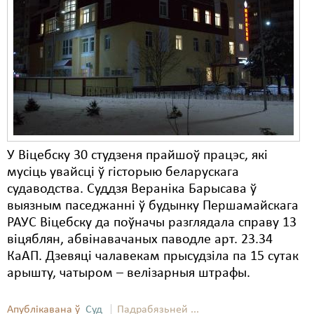
У Віцебску 30 студзеня прайшоў працэс, які
мусіць увайсці ў гісторыю беларускага
судаводства. Суддзя Вераніка Барысава ў
выязным паседжанні ў будынку Першамайскага
РАУС Віцебску да поўначы разглядала справу 13
віцяблян, абвінавачаных паводле арт. 23.34
КаАП. Дзевяці чалавекам прысудзіла па 15 сутак
арышту, чатыром – велізарныя штрафы.
Апублікавана ў
Суд
Падрабязьней ...