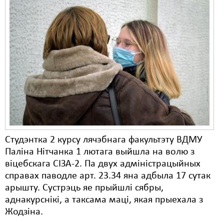
Студэнтка 2 курсу лячэбнага факультэту ВДМУ
Паліна Нітчанка 1 лютага выйшла на волю з
віцебскага СІЗА-2. Па двух адміністрацыйных
справах паводле арт. 23.34 яна адбыла 17 сутак
арышту. Сустрэць яе прыйшлі сябры,
аднакурснікі, а таксама маці, якая прыехала з
Жодзіна.