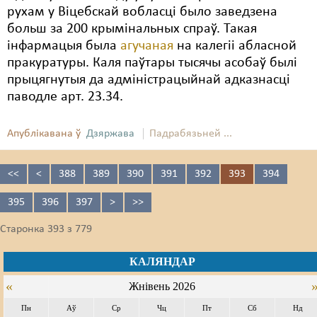
рухам у Віцебскай вобласці было заведзена
больш за 200 крымінальных спраў. Такая
інфармацыя была
агучаная
на калегіі абласной
пракуратуры. Каля паўтары тысячы асобаў былі
прыцягнутыя да адміністрацыйнай адказнасці
паводле арт. 23.34.
Апублікавана ў
Дзяржава
Падрабязьней ...
<<
<
388
389
390
391
392
393
394
395
396
397
>
>>
Старонка 393 з 779
КАЛЯНДАР
«
Жнівень 2026
Пн
Аў
Ср
Чц
Пт
Сб
Нд