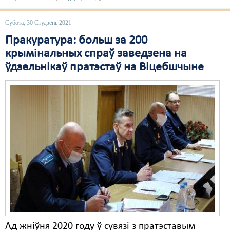
Субота, 30 Студзень 2021
Пракуратура: больш за 200
крымінальных спраў заведзена на
ўдзельнікаў пратэстаў на Віцебшчыне
Ад жніўня 2020 году ў сувязі з пратэставым