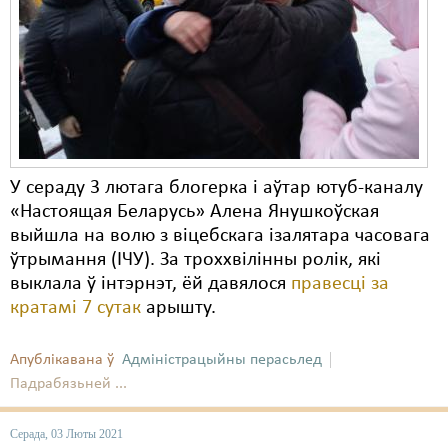
Карная псыхіятрыя
КПЧ ААН
Культурныя правы
ЛПП
Мігранты
У сераду 3 лютага блогерка і аўтар ютуб-каналу
Мірныя сходы
«Настоящая Беларусь» Алена Янушкоўская
выйшла на волю з віцебскага ізалятара часовага
Палітвязьні
ўтрымання (ІЧУ). За троххвілінны ролік, які
выклала ў інтэрнэт, ёй давялося
Праваабаронцы
правесці за
кратамі 7 сутак
арышту.
Правы дзіцяці
Апублікавана ў
Адміністрацыйны перасьлед
Пэнітэнцыярная сыстэма
Падрабязьней ...
Распальваньне варожасьці
Серада, 03 Люты 2021
Рознае