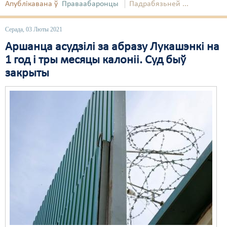
Апублікавана ў
Праваабаронцы
Падрабязьней ...
Серада, 03 Люты 2021
Аршанца асудзілі за абразу Лукашэнкі на
1 год і тры месяцы калоніі. Суд быў
закрыты