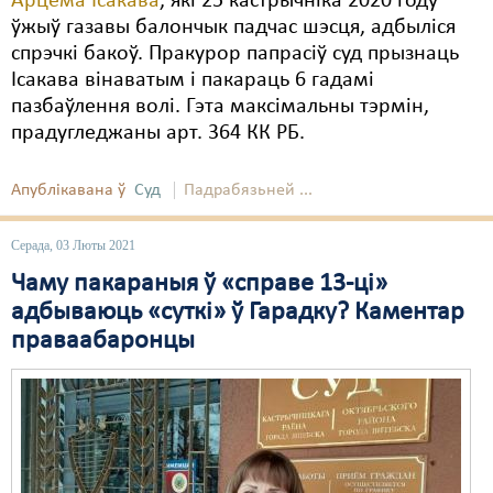
Арцёма Ісакава
, які 25 кастрычніка 2020 году
ўжыў газавы балончык падчас шэсця, адбыліся
спрэчкі бакоў. Пракурор папрасіў суд прызнаць
Ісакава вінаватым і пакараць 6 гадамі
пазбаўлення волі. Гэта максімальны тэрмін,
прадугледжаны арт. 364 КК РБ.
Апублікавана ў
Суд
Падрабязьней ...
Серада, 03 Люты 2021
Чаму пакараныя ў «справе 13-ці»
адбываюць «суткі» ў Гарадку? Каментар
праваабаронцы