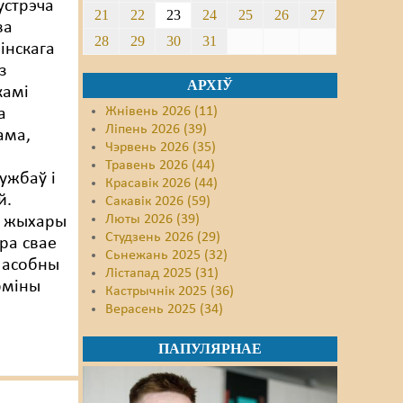
устрэча
21
22
23
24
25
26
27
ва
28
29
30
31
інскага
з
АРХІЎ
камі
Жнівень 2026 (11)
а
Ліпень 2026 (39)
ама,
Чэрвень 2026 (35)
Травень 2026 (44)
ужбаў і
Красавік 2026 (44)
й.
Сакавік 2026 (59)
Люты 2026 (39)
 жыхары
Студзень 2026 (29)
пра свае
Сьнежань 2025 (32)
ы асобны
Лістапад 2025 (31)
рміны
Кастрычнік 2025 (36)
Верасень 2025 (34)
ПАПУЛЯРНАЕ