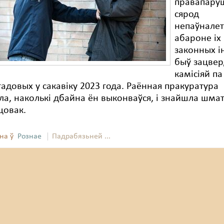
правапару
сярод
непаўналет
абароне іх 
законных і
быў зацве
камісіяй па
адовых у сакавіку 2023 года. Раённая пракуратура
а, наколькі дбайна ён выконваўся, і знайшла шма
цовак.
на ў
Рознае
Падрабязьней ...