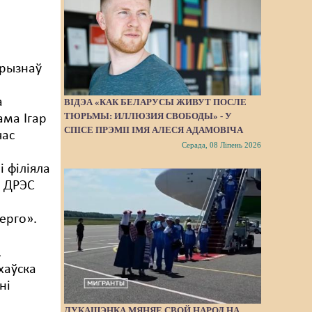
прызнаў
а
ВІДЭА «КАК БЕЛАРУСЫ ЖИВУТ ПОСЛЕ
ТЮРЬМЫ: ИЛЛЮЗИЯ СВОБОДЫ» - У
ма Ігар
СПІСЕ ПРЭМІІ ІМЯ АЛЕСЯ АДАМОВІЧА
час
Серада, 08 Ліпень 2026
і філіяла
й ДРЭС
ерго».
,
хаўска
ні
ЛУКАШЭНКА МЯНЯЕ СВОЙ НАРОД НА