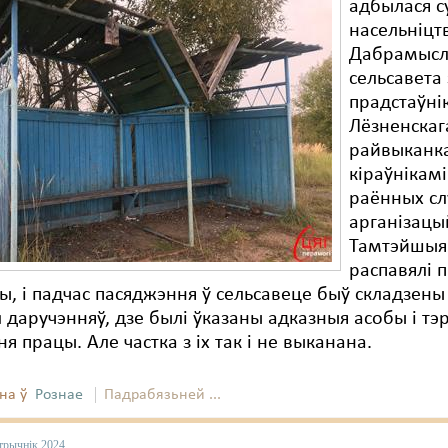
адбылася с
насельніцт
Дабрамысл
сельсавета 
прадстаўні
Лёзненскаг
райвыканк
кіраўнікамі
раённых сл
арганізацы
Тамтэйшыя
распавялі 
, і падчас пасяджэння ў сельсавеце быў складзен
 даручэнняў, дзе былі ўказаны адказныя асобы і тэ
я працы. Але частка з іх так і не выканана.
на ў
Рознае
Падрабязьней ...
трычнік 2024