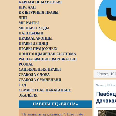
КАРНАЯ ПСЫХІЯТРЫЯ
КПЧ ААН
КУЛЬТУРНЫЯ ПРАВЫ
ЛПП
МІГРАНТЫ
МІРНЫЯ СХОДЫ
ПАЛІТВЯЗЬНІ
ПРАВААБАРОНЦЫ
ПРАВЫ ДЗІЦЯЦІ
ПРАВЫ ПРАЦОЎНЫХ
ПЭНІТЭНЦЫЯРНАЯ СЫСТЭМА
РАСПАЛЬВАНЬНЕ ВАРОЖАСЬЦІ
РОЗНАЕ
САЦЫЯЛЬНЫЯ ПРАВЫ
Чацвер, 10 
СВАБОДА СЛОВА
СВАБОДА СУМЛЕНЬНЯ
СУД
Чацвер, 10 Кас
СЬМЯРОТНАЕ ПАКАРАНЬНЕ
Паабяца
ЭКАЛЁГІЯ
дачака
НАВІНЫ ПЦ «ВЯСНА»
"Не вызваляе ад адказнасці". Што трэба