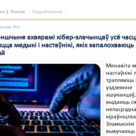
на ў
Рознае
Падрабязьней ...
трычнік 2024
оншчыне ахвярамі кібер-злачынцаў усё час
цца медыкі і настаўнікі, якіх запалохваюць
яй
Менавіта м
настаўнікі 
трапляюць 
уздзеянне
ашуканцаў,
выдаюць ся
непасрэдн
кіраўніцтва
Зламыснікі
вывучаюць 