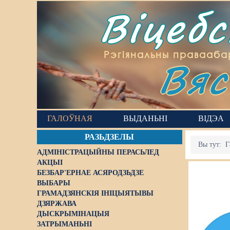
Віцеб
Вяс
Рэгіянальны правааба
ГАЛОЎНАЯ
ВЫДАНЬНІ
ВІДЭА
РАЗЬДЗЕЛЫ
Вы тут:
Г
АДМІНІСТРАЦЫЙНЫ ПЕРАСЬЛЕД
АКЦЫІ
БЕЗБАР'ЕРНАЕ АСЯРОДЗЬДЗЕ
ВЫБАРЫ
ГРАМАДЗЯНСКІЯ ІНІЦЫЯТЫВЫ
ДЗЯРЖАВА
ДЫСКРЫМІНАЦЫЯ
ЗАТРЫМАНЬНІ