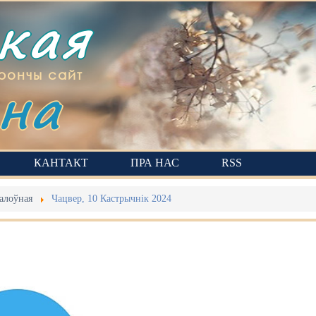
ская
на
рончы сайт
КАНТАКТ
ПРА НАС
RSS
алоўная
Чацвер, 10 Кастрычнік 2024