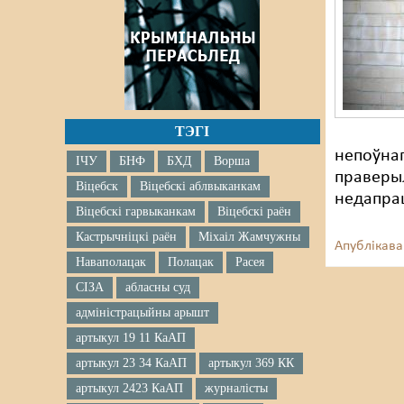
ТЭГІ
непоўнаг
ІЧУ
БНФ
БХД
Ворша
праверыл
Віцебск
Віцебскі аблвыканкам
недапра
Віцебскі гарвыканкам
Віцебскі раён
Кастрычніцкі раён
Міхаіл Жамчужны
Апублікава
Наваполацак
Полацак
Расея
СІЗА
абласны суд
адміністрацыйны арышт
артыкул 19 11 КаАП
артыкул 23 34 КаАП
артыкул 369 КК
артыкул 2423 КаАП
журналісты