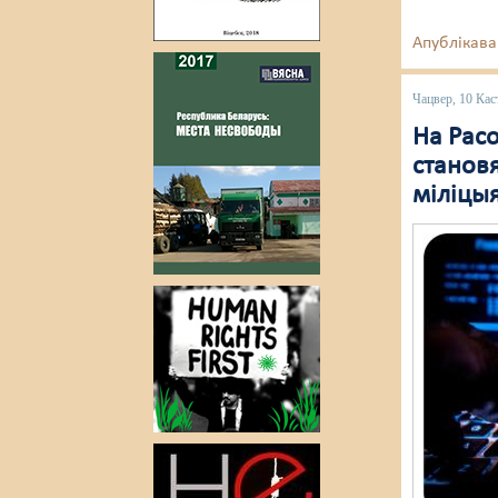
Апублікава
Чацвер, 10 Кас
На Рас
становя
міліцы