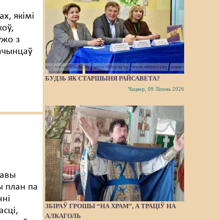
х, якімі
коў,
ўжо з
лачынцаў
а
БУДЗЬ ЯК СТАРШЫНЯ РАЙСАВЕТА?
Чацвер, 09 Ліпень 2026
давы
 план па
нні
ЗБІРАЎ ГРОШЫ “НА ХРАМ”, А ТРАЦІЎ НА
асці,
АЛКАГОЛЬ