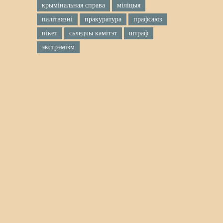
крымінальная справа
міліцыя
палітвязні
пракуратура
прафсаюз
пікет
сьледчы камітэт
штраф
экстрэмізм