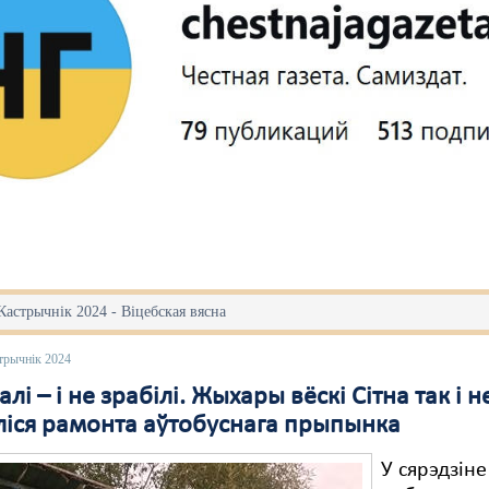
Кастрычнік 2024 - Віцебская вясна
трычнік 2024
лі – і не зрабілі. Жыхары вёскі Сітна так і н
ліся рамонта аўтобуснага прыпынка
У сярэдзін