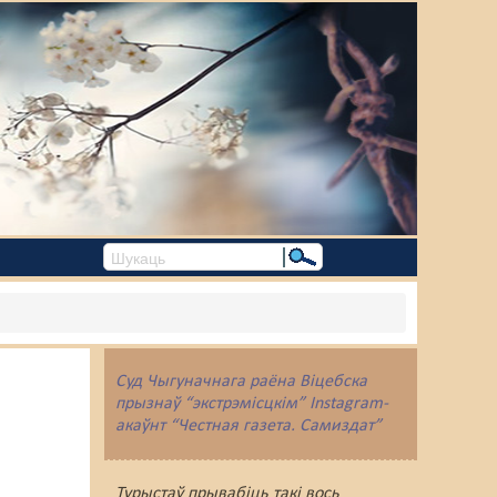
Суд Чыгуначнага раёна Віцебска
прызнаў “экстрэмісцкім” Instagram-
акаўнт “Честная газета. Самиздат”
Турыстаў прывабіць такі вось