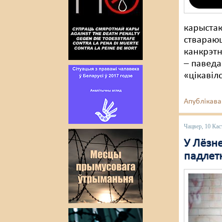
карыстаю
ствараюц
канкрэтн
– паведа
«цікавіл
Апублікава
Чацвер, 10 Кас
У Лёзн
падлет