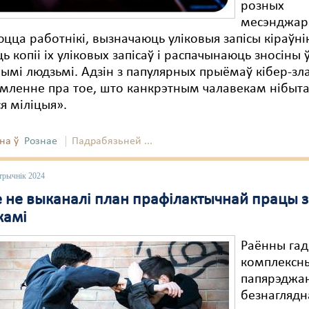
розных
месэнджара
цца работнікі, вызначаюць уліковыя запісы кіраўні
ь копіі іх уліковых запісаў і распачынаюць зносіны 
ымі людзьмі. Адзін з папулярных прыёмаў кібер-з
мленне пра тое, што канкрэтным чалавекам нібыт
ся міліцыя».
на ў
Рознае
Падрабязьней ...
трычнік 2024
е не выканалі план прафілактычнай працы з
камі
Раённы га
комплексны
папярэджа
безнаглядн