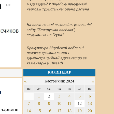
мядзведзь? У Віцебску прыдумалі
чарговы турыстычны брэнд рэгіёна
На волю пачалі выходзіць удзельнікі
злёту "Беларуская вясёлка",
асуджаныя на "суткі"
Пракуратура Віцебскай вобласці
палохае крымінальнай і
адміністрацыйнай адказнасцю за
каментары ў Threads
КАЛЯНДАР
«
»
Кастрычнік 2024
Пн
Аў
Ср
Чц
Пт
Сб
Нд
е
1
2
3
4
5
6
7
8
9
10
11
12
13
е чэрвеня
14
15
16
17
18
19
20