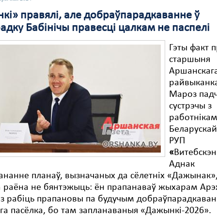
кі» правялі, але добраўпарадкаванне ў
адку Бабінічы правесці цалкам не паспелі
Гэты факт 
старшыня
Аршанскаг
райвыканка
Мароз пад
сустрэчы з
работнікам
Беларуска
РУП
«
Витебскэн
Аднак
нанне планаў, вызначаных да сёлетніх «Дажынак»
а раёна не бянтэжыць: ён прапанаваў жыхарам Арэ
аз рабіць прапановы па будучым добраўпарадкаван
га пасёлка, бо там запланаваныя «Дажынкі-2026».