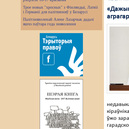
Трое новых "хросных" з Фінляндыі, Латвіі
«Дажын
і Германіі для палітвязняў у Беларусі
аграгар
Палітзняволенай Алене Лазарчык дадалі
яшчэ паўтара года зняволення
недавыка
кіраўнік
ўжо зар
гарадско