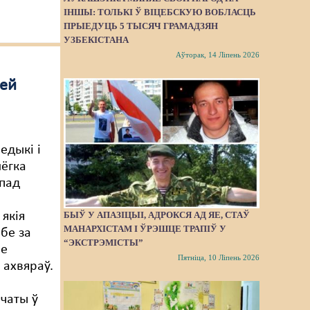
ІНШЫ: ТОЛЬКІ Ў ВІЦЕБСКУЮ ВОБЛАСЦЬ
ПРЫЕДУЦЬ 5 ТЫСЯЧ ГРАМАДЗЯН
УЗБЕКІСТАНА
Аўторак, 14 Ліпень 2026
цей
едыкі і
лёгка
пад
 якія
БЫЎ У АПАЗІЦЫІ, АДРОКСЯ АД ЯЕ, СТАЎ
МАНАРХІСТАМ І ЎРЭШЦЕ ТРАПІЎ У
бе за
“ЭКСТРЭМІСТЫ”
ае
Пятніца, 10 Ліпень 2026
 ахвяраў.
чаты ў