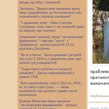
ведаць пра яўку з павіннай?
Эксперты: "Прымусовае лекаванне можа
быць прыраўнавана да бесчалавечнага або
зневажаючага годнасць пакарання"
"З адвакатам лепш": Павел Сапелка
тлумачыць, чаму нават у час рэпрэсій права
на абарону мае значэнне
Затрыманні святароў, новае "экстрэмісцкае
фармаванне" і чарговы "хапун" у
Дзяржынску: хроніка рэпрэсій 23-24
красавіка Дапоўнена
"Не іх кліенты". Былы арыштант распавёў
пра суткі ў 2020-м у арыштным доме пры
калоніі для рэцыдывістаў
"Улады ніколі публічна не асуджалі
праблемы
катаванні". Даклад праваабаронцаў у
рамках УПА
пратакол
выкананн
"Калі параўноўваць суткі ў 2022-м і 2024-
м, то цяпер горш стала", — былы
палітвязень пра калонію і арышт пасля
вызвалення
Апублікава
Ксяндза Вячаслава Барка прызналі
"экстрэмісцкім фармаваннем": хроніка
Чацвер, 10 Кас
рэпрэсій 16-17 красавіка