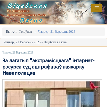
Віцебская
Рэгіянальны
праваабарончы сайт
Вясна
Галоўная
Выданьні
Адміністрацыйны перасьлед
Вы тут:
Галоўная
Чацвер, 21 Верасень 2023
Відэа
Акцыі
Чацвер, 21 Верасень 2023 - Віцебская вясна
Кантакт
Безбар'ернае асяродзьдзе
Чацвер, 21 Верасень 2023
Пра нас
Выбары
За лагатып "экстрэмісцкага" інтэрнэт-
рэсурса суд аштрафаваў жыхарку
RSS
Грамадзянскія ініцыятывы
Наваполацка
Дзяржава
Дыскрымінацыя
Затрыманьні