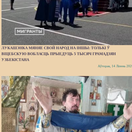
ЛУКАШЭНКА МЯНЯЕ СВОЙ НАРОД НА ІНШЫ: ТОЛЬКІ Ў
ВІЦЕБСКУЮ ВОБЛАСЦЬ ПРЫЕДУЦЬ 5 ТЫСЯЧ ГРАМАДЗЯН
УЗБЕКІСТАНА
Аўторак, 14 Ліпень 202