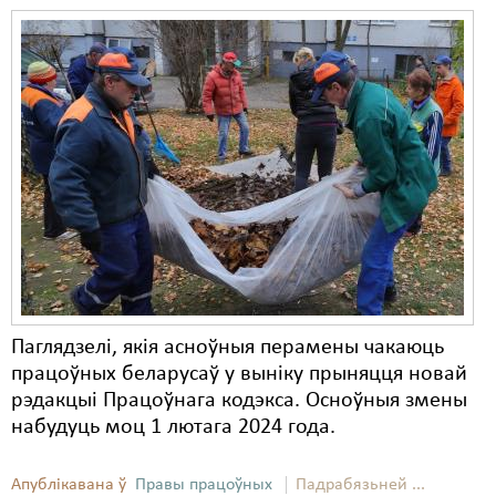
Свабода слова
Свабода сумленьня
Суд
Сьмяротнае пакараньне
Экалёгія
Правы працоўных
Сацыяльныя правы
Паглядзелі, якія асноўныя перамены чакаюць
працоўных беларусаў у выніку прыняцця новай
рэдакцыі Працоўнага кодэкса. Осноўныя змены
набудуць моц 1 лютага 2024 года.
Апублікавана ў
Правы працоўных
Падрабязьней ...