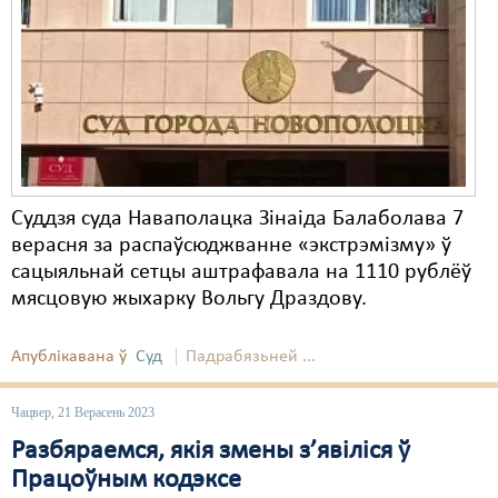
Карная псыхіятрыя
КПЧ ААН
Культурныя правы
ЛПП
Мігранты
Суддзя суда Наваполацка Зінаіда Балаболава 7
Мірныя сходы
верасня за распаўсюджванне «экстрэмізму» ў
Палітвязьні
сацыяльнай сетцы аштрафавала на 1110 рублёў
мясцовую жыхарку Вольгу Драздову.
Праваабаронцы
Апублікавана ў
Суд
Падрабязьней ...
Правы дзіцяці
Пэнітэнцыярная сыстэма
Чацвер, 21 Верасень 2023
Разбяраемся, якія змены з’явіліся ў
Распальваньне варожасьці
Працоўным кодэксе
Рознае