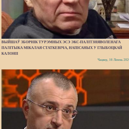
ВЫЙШАЎ ЗБОРНІК ТУРЭМНЫХ ЭСЭ ЭКС-ПАЛІТЗНЯВОЛЕНАГА
ПАЛІТЫКА МІКАЛАЯ СТАТКЕВІЧА, НАПІСАНЫХ У ГЛЫБОЦКАЙ
КАЛОНІІ
Чацвер, 16 Ліпень 202