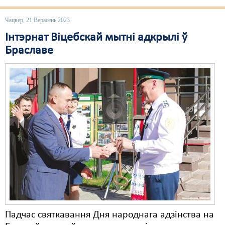
Чацвер, 21 Верасень 2023
Інтэрнат Віцебскай мытні адкрылі ў
Браславе
Падчас святкавання Дня народнага адзінства на