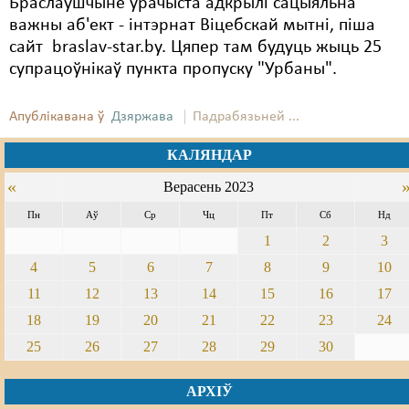
Браслаўшчыне ўрачыста адкрылі сацыяльна
важны аб'ект - інтэрнат Віцебскай мытні, піша
сайт braslav-star.by. Цяпер там будуць жыць 25
супрацоўнікаў пункта пропуску "Урбаны".
Апублікавана ў
Дзяржава
Падрабязьней ...
КАЛЯНДАР
«
Верасень 2023
Пн
Аў
Ср
Чц
Пт
Сб
Нд
1
2
3
4
5
6
7
8
9
10
11
12
13
14
15
16
17
18
19
20
21
22
23
24
25
26
27
28
29
30
АРХІЎ