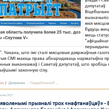
ўлады і Са
дэпутатаў
Віцебшчын
вызначыліс
якія мясцо
будуць мец
мець стату
"афіцыйнаг
перыядычн
. Чакана, што імі сталі мясцовыя дзяржаўныя газэт
гэтыя СМІ маюць права абнародаваць нарматыўна п
нных выканкамаў і Саветаў дэпутатаў, што зробіць 
ыўшымі законную сілу.
на ў
Дзяржава
Падрабязьней ...
асень 2023
няволенымі прызналі трох «нафтанаўцаў» - 