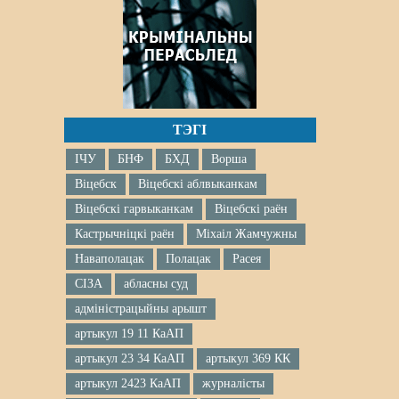
ТЭГІ
ІЧУ
БНФ
БХД
Ворша
Віцебск
Віцебскі аблвыканкам
Віцебскі гарвыканкам
Віцебскі раён
Кастрычніцкі раён
Міхаіл Жамчужны
Наваполацак
Полацак
Расея
СІЗА
абласны суд
адміністрацыйны арышт
артыкул 19 11 КаАП
артыкул 23 34 КаАП
артыкул 369 КК
артыкул 2423 КаАП
журналісты