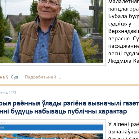
малалетняг
канцлагера
Бубала буд
судзіць у
Верхнядзві
верасня. С
пасяджэнне
весці суддз
Людміла Ка
на ў
Суд
Падрабязьней ...
асень 2023
рыя раённыя ўлады рэгіёна вызначылі газет
энні будуць набываць публічны характар
У ліпені р
выканаўчы