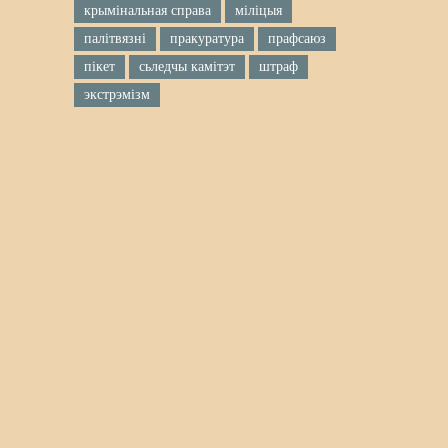
крымінальная справа
міліцыя
палітвязні
пракуратура
прафсаюз
пікет
сьледчы камітэт
штраф
экстрэмізм