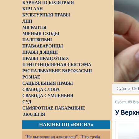
КАРНАЯ ПСЫХІЯТРЫЯ
КПЧ ААН
КУЛЬТУРНЫЯ ПРАВЫ
ЛПП
МІГРАНТЫ
МІРНЫЯ СХОДЫ
ПАЛІТВЯЗЬНІ
ПРАВААБАРОНЦЫ
ПРАВЫ ДЗІЦЯЦІ
ПРАВЫ ПРАЦОЎНЫХ
ПЭНІТЭНЦЫЯРНАЯ СЫСТЭМА
РАСПАЛЬВАНЬНЕ ВАРОЖАСЬЦІ
РОЗНАЕ
САЦЫЯЛЬНЫЯ ПРАВЫ
Субота, 09 
СВАБОДА СЛОВА
СВАБОДА СУМЛЕНЬНЯ
СУД
Субота, 09 Вер
СЬМЯРОТНАЕ ПАКАРАНЬНЕ
У Верхн
ЭКАЛЁГІЯ
НАВІНЫ ПЦ «ВЯСНА»
"Не вызваляе ад адказнасці". Што трэба