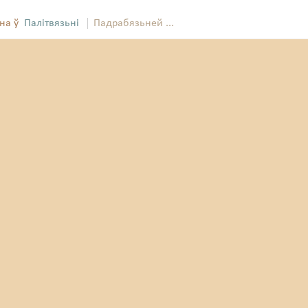
на ў
Палітвязьні
Падрабязьней ...