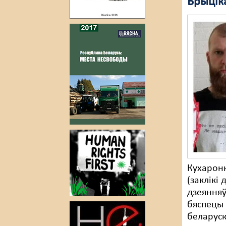
Брыцік
Кухаронк
(заклікі
дзеяння
бяспецы 
беларуск