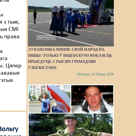
веты
ы
я з тым,
выя СМІ
ь права
с
ЛУКАШЭНКА МЯНЯЕ СВОЙ НАРОД НА
а
ІНШЫ: ТОЛЬКІ Ў ВІЦЕБСКУЮ ВОБЛАСЦЬ
ага
ПРЫЕДУЦЬ 5 ТЫСЯЧ ГРАМАДЗЯН
ы. Цяпер
УЗБЕКІСТАНА
рававыя
Аўторак, 14 Ліпень 2026
гэтыя
Вольгу