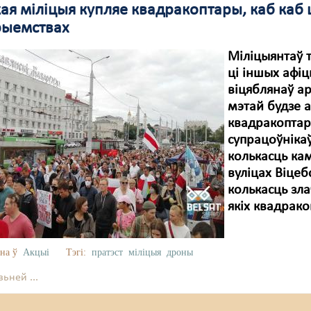
кая міліцыя купляе квадракоптары, каб каб
ыемствах
Міліцыянтаў 
ці іншых афі
віцяблянаў ар
мэтай будзе 
квадракоптара
супрацоўніка
колькасць ка
вуліцах Віцеб
колькасць зл
якіх квадрако
на ў
Акцыі
Тэгі:
пратэст
міліцыя
дроны
ьней ...