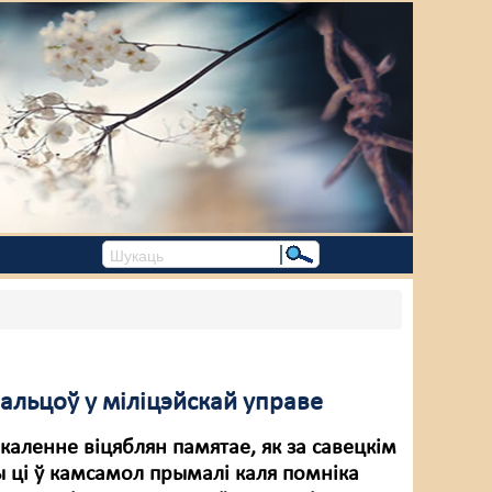
альцоў у міліцэйскай управе
каленне віцяблян памятае, як за савецкім
ы ці ў камсамол прымалі каля помніка