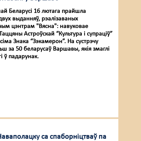
най Беларусі 16 лютага прайшла
двух выданняў, рэалізаваных
ым цэнтрам "Вясна": навуковае
аццяны Астроўскай “Культура і супраціў”
сіма Знака “Зэкамерон”. На сустрэчу
ш за 50 беларусаў Варшавы, якія змаглі
і ў падарунак.
Наваполацку са спаборніцтваў па