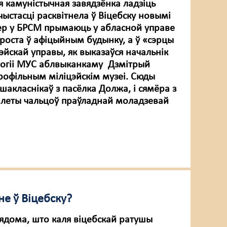
я камуністычная завядзёнка ладзіць
ыстасці расквітнела ў Віцебску новымі
ер у БРСМ прымаюць у абласной управе
 проста ў афіцыйным будынку, а ў «сэрцы
эйскай управы, як выказаўся начальнік
логіі МУС аблвыканкаму Дзмітрый
профільным міліцэйскім музеі. Сюды
шакласнікаў з пасёлка Должа, і сямёра з
білеты чальцоў праўладнай моладзевай
не ў Віцебску?
вядома, што каля віцебскай ратушы