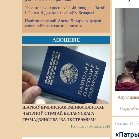
Трое новых "хросных" з Фінляндыі, Латвіі
і Германіі для палітвязняў у Беларусі
Палітзняволенай Алене Лазарчык дадалі
яшчэ паўтара года зняволення
АПОШНЯЕ
Апублікава
ШАРКАЎШЧЫНСКАЯ РАЁНКА ПАЛОХАЕ
Падрабяз
ЧЫТАЧОЎ СТРАТАЙ БЕЛАРУСКАГА
ГРАМАДЗЯНСТВА “ЗА ЭКСТРЭМІЗМ”
Пятніца, 17 Л
Пятніца, 07 Жнівень 2026
«Патры