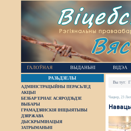
Віцеб
Вяс
Рэгіянальны правааба
ГАЛОЎНАЯ
ВЫДАНЬНІ
ВІДЭА
РАЗЬДЗЕЛЫ
Вы тут:
Г
АДМІНІСТРАЦЫЙНЫ ПЕРАСЬЛЕД
АКЦЫІ
Чацвер, 23 Лю
БЕЗБАР'ЕРНАЕ АСЯРОДЗЬДЗЕ
ВЫБАРЫ
Навацы
ГРАМАДЗЯНСКІЯ ІНІЦЫЯТЫВЫ
ДЗЯРЖАВА
ДЫСКРЫМІНАЦЫЯ
ЗАТРЫМАНЬНІ