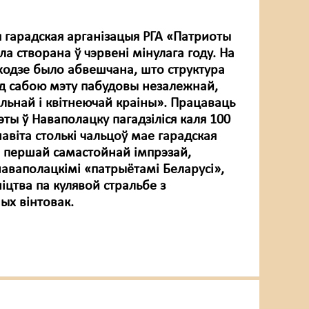
 гарадская арганізацыя РГА «Патриоты
а створана ў чэрвені мінулага году. На
ходзе было абвешчана, што структура
ад сабою мэту пабудовы незалежнай,
ільнай і квітнеючай краіны». Працаваць
эты ў Наваполацку пагадзіліся каля 100
авіта столькі чальцоў мае гарадская
 І першай самастойнай імпрэзай,
наваполацкімі «патрыётамі Беларусі»,
іцтва па кулявой стральбе з
ых вінтовак.