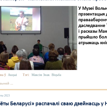
У Музеі Воль
прэзентацыя 
праваабаронч
даследванне Т
і расказы Мак
прыйшло боль
атрымаць кніг
на ў
Акцыі
Тэгі:
Максім Знак
Віцьба
ьней ...
юты 2023
ёты Беларусі» распачалі сваю дзейнасць у 