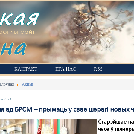
ская
на
рончы сайт
КАНТАКТ
ПРА НАС
RSS
алоўная
Акцыі
ты 2023
я ад БРСМ – прымаць у свае шэрагі новых ч
Старэйшае па
часе ў піянер