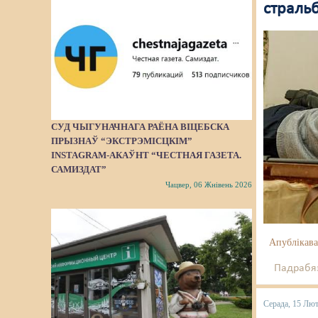
страль
СУД ЧЫГУНАЧНАГА РАЁНА ВІЦЕБСКА
ПРЫЗНАЎ “ЭКСТРЭМІСЦКІМ”
INSTAGRAM-АКАЎНТ “ЧЕСТНАЯ ГАЗЕТА.
САМИЗДАТ”
Чацвер, 06 Жнівень 2026
Апублікава
Падрабяз
Серада, 15 Лю