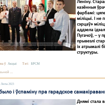
Леніну. Стара
казённыя ўрач
фарбамі: цяп
міліцыі. І не
сэрцаў» міліц
аддзела ідэа
Пугачоў, – у 
прывезлі стар
іх атрымалі 
структуры.
на ў
Акцыі
Тэгі:
БРСМ
ьней ...
0 Люты 2023
было і ўспаміну пра гарадское самакіраван
Днямі стала 