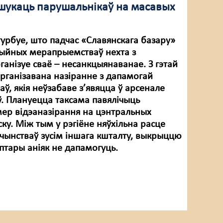
 шукаць парушальнікаў на масавых
турбуе, што падчас «Славянскага базару»
цыйных мерапрыемстваў нехта з
ганізуе сваё – несанкцыянаванае. З гэтай
арганізавана назіранне з дапамогай
ў, якія неўзабаве з’явяцца ў арсенале
ў. Плануецца таксама павялічыць
мер відэаназірання на цэнтральных
ску. Між тым у рэгіёне няўхільна расце
ачынстваў зусім іншага кшталту, выкрыццю
птары аніяк не дапамогуць.