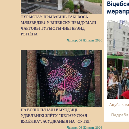
Віцебс
мерапр
ТУРЫСТАЎ ПРЫВАБІЦЬ ТАКІ ВОСЬ
МЯДЗВЕДЗЬ? У ВІЦЕБСКУ ПРЫДУМАЛІ
ЧАРГОВЫ ТУРЫСТЫЧНЫ БРЭНД
РЭГІЁНА
Чацвер, 06 Жнівень 2026
Апублікава
НА ВОЛЮ ПАЧАЛІ ВЫХОДЗІЦЬ
Падрабяз
УДЗЕЛЬНІКІ ЗЛЁТУ "БЕЛАРУСКАЯ
ВЯСЁЛКА", АСУДЖАНЫЯ НА "СУТКІ"
Чацвер, 06 Жнівень 2026