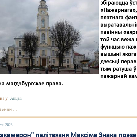
збіраюцца ўс
«Пажарнага»,
платнага фант
выратавальнік
павінны «вярн
той час вежа
функцыю пажа
вышыні якога
дзесьці пера
тым ратуша ў 
пажарнай кам
а магдэбургскае права.
на ў
Акцыі
ьней ...
юты 2023
Зэкамерон" палітвязня Максіма Знака прэз