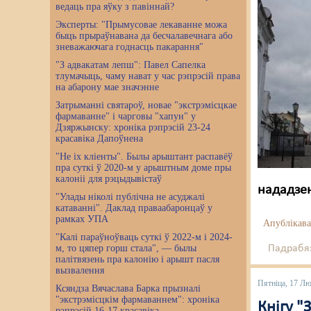
ведаць пра яўку з павіннай?
Эксперты: "Прымусовае лекаванне можа
быць прыраўнавана да бесчалавечнага або
зневажаючага годнасць пакарання"
"З адвакатам лепш": Павел Сапелка
тлумачыць, чаму нават у час рэпрэсій права
на абарону мае значэнне
Затрыманні святароў, новае "экстрэмісцкае
фармаванне" і чарговы "хапун" у
Дзяржынску: хроніка рэпрэсій 23-24
красавіка Дапоўнена
"Не іх кліенты". Былы арыштант распавёў
пра суткі ў 2020-м у арыштным доме пры
калоніі для рэцыдывістаў
нададзен
"Улады ніколі публічна не асуджалі
катаванні". Даклад праваабаронцаў у
рамках УПА
Апублікава
"Калі параўноўваць суткі ў 2022-м і 2024-
м, то цяпер горш стала", — былы
Падрабяз
палітвязень пра калонію і арышт пасля
вызвалення
Пятніца, 17 Л
Ксяндза Вячаслава Барка прызналі
"экстрэмісцкім фармаваннем": хроніка
Кнігу "
рэпрэсій 16-17 красавіка