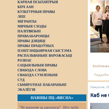
КАРНАЯ ПСЫХІЯТРЫЯ
КПЧ ААН
КУЛЬТУРНЫЯ ПРАВЫ
ЛПП
МІГРАНТЫ
МІРНЫЯ СХОДЫ
ПАЛІТВЯЗЬНІ
ПРАВААБАРОНЦЫ
ПРАВЫ ДЗІЦЯЦІ
ПРАВЫ ПРАЦОЎНЫХ
ПЭНІТЭНЦЫЯРНАЯ СЫСТЭМА
РАСПАЛЬВАНЬНЕ ВАРОЖАСЬЦІ
РОЗНАЕ
САЦЫЯЛЬНЫЯ ПРАВЫ
Апублікава
СВАБОДА СЛОВА
Падрабяз
СВАБОДА СУМЛЕНЬНЯ
СУД
СЬМЯРОТНАЕ ПАКАРАНЬНЕ
Панядзелак, 2
ЭКАЛЁГІЯ
Каб не 
НАВІНЫ ПЦ «ВЯСНА»
"Не вызваляе ад адказнасці". Што трэба