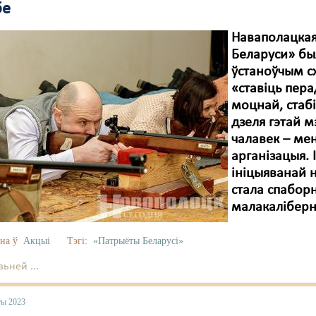
бе
Наваполацкая
Беларуси» был
ўстаноўчым с
«ставіць пер
моцнай, стаб
дзеля гэтай м
чалавек – мен
арганізацыя.
ініцыяванай 
стала спаборн
малакаліберн
на ў
Акцыі
Тэгі:
«Патрыёты Беларусі»
ьней ...
ты 2023