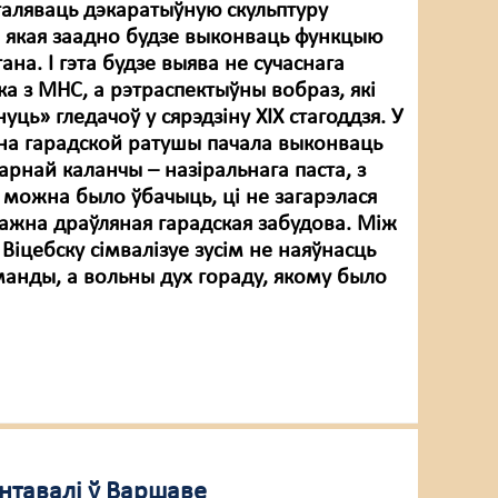
таляваць дэкаратыўную скульптуру
 якая заадно будзе выконваць функцыю
ана. І гэта будзе выява не сучаснага
а з МНС, а рэтраспектыўны вобраз, які
уць» гледачоў у сярэдзіну ХІХ стагоддзя. У
 на гарадской ратушы пачала выконваць
рнай каланчы – назіральнага паста, з
 можна было ўбачыць, ці не загарэлася
важна драўляная гарадская забудова. Між
Віцебску сімвалізуе зусім не наяўнасць
анды, а вольны дух гораду, якому было
ентавалі ў Варшаве