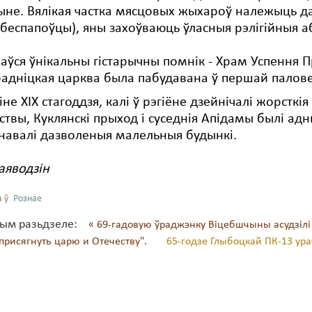
ыне. Вялікая частка мясцовых жыхароў належыць 
беспапоўцы), яны захоўваюць ўласныя рэлігійныя а
ваўся ўнікальны гістарычны помнік - Храм Успення 
адніцкая царква была пабудавана ў першай палове 
іне XIX стагоддзя, калі ў рэгіёне дзейнічалі жорстк
твы, Куклянскі прыход і суседнія Апідамы былі адн
навалі дазволеныя малельныя будынкі.
аяводзін
 ў
Рознае
тым разьдзеле:
« 69-гадовую ўраджэнку Віцебшчыны асудзілі з
"присягнуть царю и Отечеству".
65-годзе Глыбоцкай ПК-13 ура