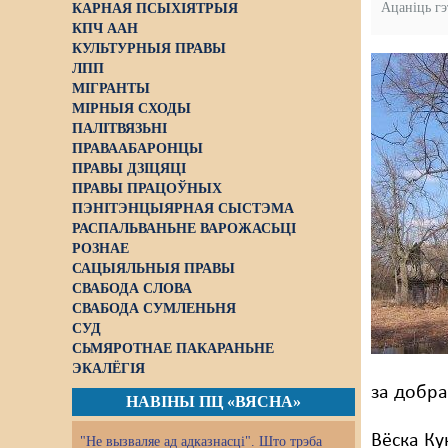
Ацаніць г
КАРНАЯ ПСЫХІЯТРЫЯ
КПЧ ААН
КУЛЬТУРНЫЯ ПРАВЫ
ЛПП
МІГРАНТЫ
МІРНЫЯ СХОДЫ
ПАЛІТВЯЗЬНІ
ПРАВААБАРОНЦЫ
ПРАВЫ ДЗІЦЯЦІ
ПРАВЫ ПРАЦОЎНЫХ
ПЭНІТЭНЦЫЯРНАЯ СЫСТЭМА
РАСПАЛЬВАНЬНЕ ВАРОЖАСЬЦІ
РОЗНАЕ
САЦЫЯЛЬНЫЯ ПРАВЫ
СВАБОДА СЛОВА
СВАБОДА СУМЛЕНЬНЯ
СУД
СЬМЯРОТНАЕ ПАКАРАНЬНЕ
ЭКАЛЁГІЯ
за добра
НАВІНЫ ПЦ «ВЯСНА»
Вёска Ку
"Не вызваляе ад адказнасці". Што трэба