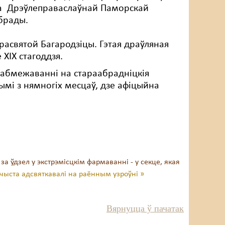
да Дрэўлеправаслаўнай Паморскай
брады.
Прасвятой Багародзіцы. Гэтая драўляная
XIX стагоддзя.
ія абмежаванні на стараабрадніцкія
ымі з нямногіх месцаў, дзе афіцыйна
а ўдзел у экстрэмісцкім фармаванні - у секце, якая
чыста адсвяткавалі на раённым узроўні »
Вярнуцца ў пачатак