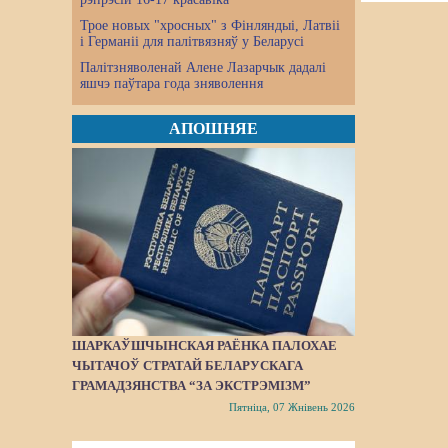
Трое новых "хросных" з Фінляндыі, Латвіі
і Германіі для палітвязняў у Беларусі
Палітзняволенай Алене Лазарчык дадалі
яшчэ паўтара года зняволення
АПОШНЯЕ
ШАРКАЎШЧЫНСКАЯ РАЁНКА ПАЛОХАЕ
ЧЫТАЧОЎ СТРАТАЙ БЕЛАРУСКАГА
ГРАМАДЗЯНСТВА “ЗА ЭКСТРЭМІЗМ”
Пятніца, 07 Жнівень 2026