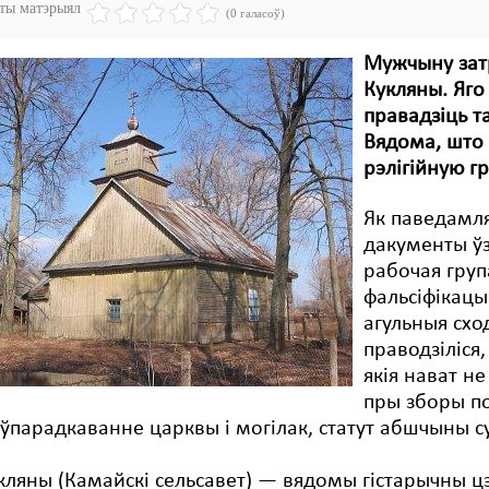
эты матэрыял
(0 галасоў)
Мужчыну затр
Кукляны. Яго
правадзіць т
Вядома, што 
рэлігійную г
Як паведамля
дакументы ўз
рабочая груп
фальсіфікацы
агульныя схо
праводзіліся,
якія нават не
пры зборы по
ўпарадкаванне царквы і могілак, статут абшчыны с
кляны (Камайскі сельсавет) — вядомы гістарычны ц