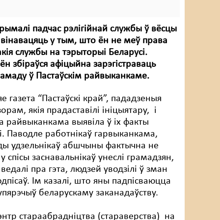
ымалі падчас рэлігійнай службы ў вёсцы
 вінавацяць у тым, што ён не меў права
акія службы на тэрыторыі Беларусі.
ён збіраўся афіцыйна зарэгістраваць
рамаду ў Пастаўскім райвыканкаме.
е газета “Пастаўскі край”, пададзеныя
орам, якія прадаставілі ініцыятару, і
а райвыканкама выявіла ў іх факты
і. Паводле работнікаў гарвыканкама,
ды удзельнікаў абшчыны фактычна не
 у спісы заснавальнікаў унеслі грамадзян,
 ведалі пра гэта, людзей уводзілі ў зман
дпісаў. Ім казалі, што яны падпісваюцца
упярэчыў беларускаму заканадаўству.
энтр стараабрадніцтва (стараверства) на