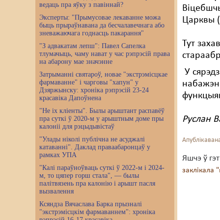
ведаць пра яўку з павіннай?
Віцебшч
Эксперты: "Прымусовае лекаванне можа
Царквы (
быць прыраўнавана да бесчалавечнага або
зневажаючага годнасць пакарання"
Тут заха
"З адвакатам лепш": Павел Сапелка
тлумачыць, чаму нават у час рэпрэсій права
стараабр
на абарону мае значэнне
У сярэдз
Затрыманні святароў, новае "экстрэмісцкае
фармаванне" і чарговы "хапун" у
набажэнс
Дзяржынску: хроніка рэпрэсій 23-24
функцыя
красавіка Дапоўнена
"Не іх кліенты". Былы арыштант распавёў
Руслан В
пра суткі ў 2020-м у арыштным доме пры
калоніі для рэцыдывістаў
"Улады ніколі публічна не асуджалі
Апублікавана
катаванні". Даклад праваабаронцаў у
рамках УПА
Яшчэ ў гэ
"Калі параўноўваць суткі ў 2022-м і 2024-
заклікала 
м, то цяпер горш стала", — былы
палітвязень пра калонію і арышт пасля
вызвалення
Ксяндза Вячаслава Барка прызналі
"экстрэмісцкім фармаваннем": хроніка
рэпрэсій 16-17 красавіка