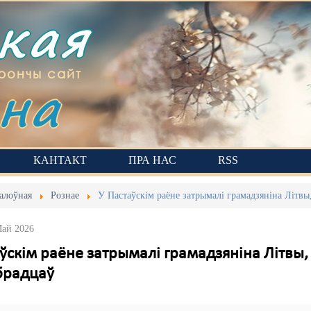
ская
на
рончы сайт
КАНТАКТ
ПРА НАС
RSS
алоўная
Рознае
У Пастаўскім раёне затрымалі грамадзяніна Літвы
Май 2026
ўскім раёне затрымалі грамадзяніна Літвы,
брадцаў