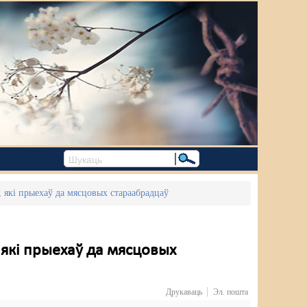
, які прыехаў да мясцовых стараабрадцаў
 які прыехаў да мясцовых
Друкаваць
Эл. пошта