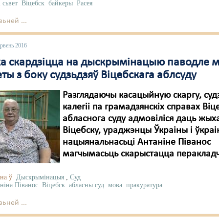
і сьвет
Віцебск
байкеры
Расея
ьней ...
эрвень 2016
ка скардзіцца на дыскрымінацыю паводле 
ы з боку судзьдзяў Віцебскага аблсуду
Разглядаючы касацыйную скаргу, суд
калегіі па грамадзянскіх справах Віц
абласнога суду адмовіліся даць жы
Віцебску, ураджэнцы Ўкраіны і ўкра
нацыянальнасьці Антаніне Піванос
магчымасьць скарыстацца пераклад
на ў
Дыскрымінацыя
,
Суд
ніна Піванос
Віцебск
абласны суд
мова
пракуратура
ьней ...