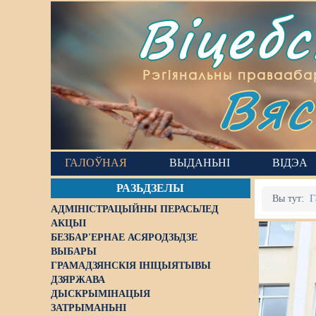
Віцеб
Вяс
Рэгіянальны правааба
ГАЛОЎНАЯ
ВЫДАНЬНІ
ВІДЭА
РАЗЬДЗЕЛЫ
Вы тут:
Г
АДМІНІСТРАЦЫЙНЫ ПЕРАСЬЛЕД
АКЦЫІ
БЕЗБАР'ЕРНАЕ АСЯРОДЗЬДЗЕ
ВЫБАРЫ
ГРАМАДЗЯНСКІЯ ІНІЦЫЯТЫВЫ
ДЗЯРЖАВА
ДЫСКРЫМІНАЦЫЯ
ЗАТРЫМАНЬНІ