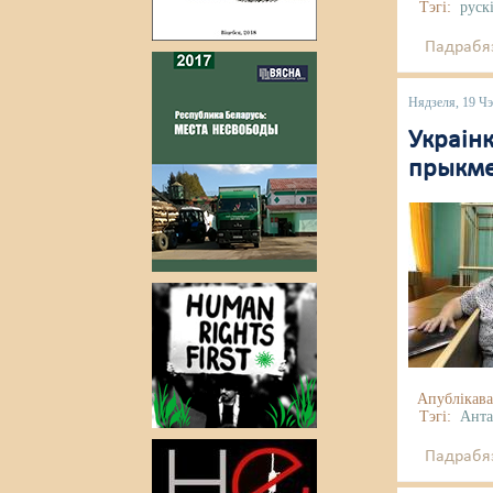
Тэгі:
руск
Падрабяз
Нядзеля, 19 Ч
Украін
прыкмет
Апублікава
Тэгі:
Анта
Падрабяз