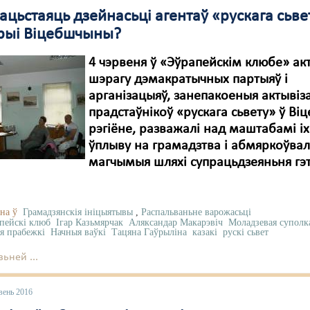
ацьстаяць дзейнасьці агентаў «рускага сьве
рыі Віцебшчыны?
4 чэрвеня ў «Эўрапейскім клюбе» ак
шэрагу дэмакратычных партыяў і
арганізацыяў, занепакоеныя актыві
прадстаўнікоў «рускага сьвету» ў Віц
рэгіёне, разважалі над маштабамі і
ўплыву на грамадзтва і абмяркоўвал
магчымыя шляхі супрацьдзеяньня гэ
на ў
Грамадзянскія ініцыятывы
,
Распальваньне варожасьці
пейскі клюб
Ігар Казьмярчак
Аляксандар Макарэвіч
Моладзевая суполк
ія прабежкі
Начныя ваўкі
Тацяна Гаўрыліна
казакі
рускі сьвет
ьней ...
вень 2016