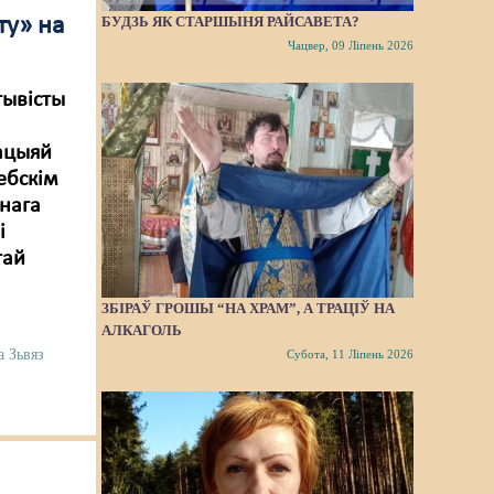
БУДЗЬ ЯК СТАРШЫНЯ РАЙСАВЕТА?
ту» на
Чацвер, 09 Ліпень 2026
тывісты
зацыяй
ебскім
хнага
і
тай
ЗБІРАЎ ГРОШЫ “НА ХРАМ”, А ТРАЦІЎ НА
АЛКАГОЛЬ
а Зьвяз
Субота, 11 Ліпень 2026