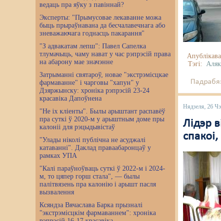
ведаць пра яўку з павіннай?
Эксперты: "Прымусовае лекаванне можа
быць прыраўнавана да бесчалавечнага або
зневажаючага годнасць пакарання"
"З адвакатам лепш": Павел Сапелка
тлумачыць, чаму нават у час рэпрэсій права
Апублікава
на абарону мае значэнне
Тэгі:
Аляк
Затрыманні святароў, новае "экстрэмісцкае
Падрабяз
фармаванне" і чарговы "хапун" у
Дзяржынску: хроніка рэпрэсій 23-24
красавіка Дапоўнена
Нядзеля, 26 Ч
"Не іх кліенты". Былы арыштант распавёў
пра суткі ў 2020-м у арыштным доме пры
Лідэр в
калоніі для рэцыдывістаў
спакоі
"Улады ніколі публічна не асуджалі
катаванні". Даклад праваабаронцаў у
рамках УПА
"Калі параўноўваць суткі ў 2022-м і 2024-
м, то цяпер горш стала", — былы
палітвязень пра калонію і арышт пасля
вызвалення
Ксяндза Вячаслава Барка прызналі
"экстрэмісцкім фармаваннем": хроніка
рэпрэсій 16-17 красавіка