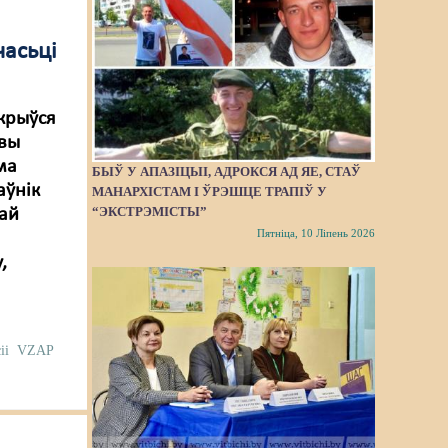
часьці
дкрыўся
авы
ма
БЫЎ У АПАЗІЦЫІ, АДРОКСЯ АД ЯЕ, СТАЎ
аўнік
МАНАРХІСТАМ І ЎРЭШЦЕ ТРАПІЎ У
“ЭКСТРЭМІСТЫ”
най
Пятніца, 10 Ліпень 2026
,
іі
VZAP