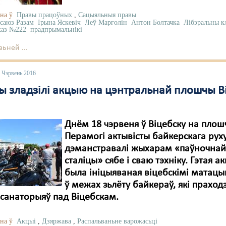
на ў
Правы працоўных
,
Сацыяльныя правы
саюз Разам
Ірына Яскевіч
Леў Марголін
Антон Болтачка
Лібэральны 
каз №222
прадпрымальнікі
ьней ...
 Чэрвень 2016
ы зладзілі акцыю на цэнтральнай плошчы В
Днём 18 чэрвеня ў Віцебску на пло
Перамогі актывісты байкерскага рух
дэманстравалі жыхарам «паўночна
сталіцы» сябе і сваю тэхніку. Гэтая а
была ініцыяваная віцебскімі матацы
ў межах зьлёту байкераў, які праходз
санаторыяў пад Віцебскам.
на ў
Акцыі
,
Дзяржава
,
Распальваньне варожасьці