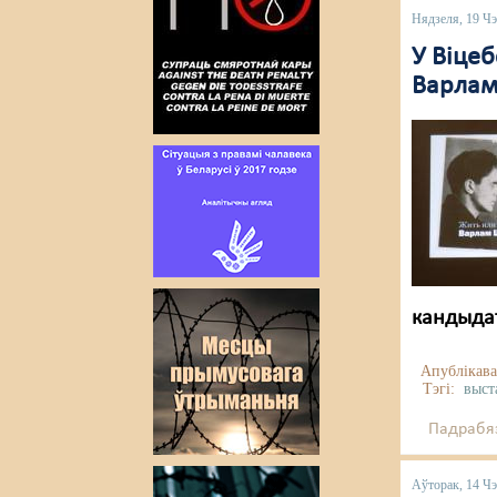
Нядзеля, 19 Ч
У Віце
Варлам
кандыдат
Апублікава
Тэгі:
выст
Падрабяз
Аўторак, 14 Ч