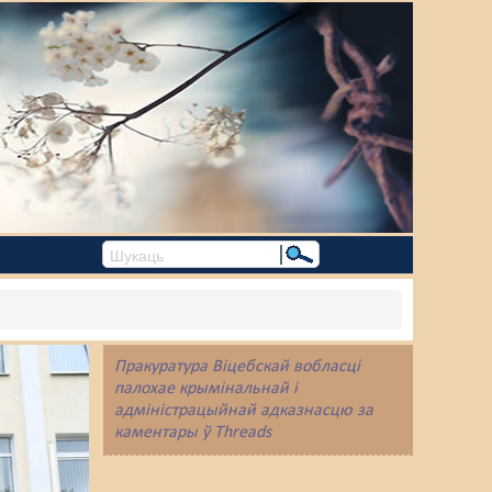
Пракуратура Віцебскай вобласці
палохае крымінальнай і
адміністрацыйнай адказнасцю за
каментары ў Threads