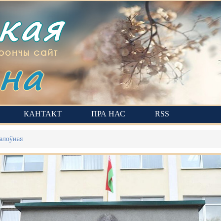
ская
на
рончы сайт
КАНТАКТ
ПРА НАС
RSS
алоўная