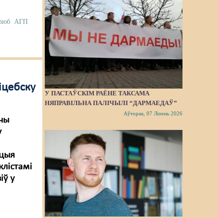
клюб
АГП
іцебску
У ПАСТАЎСКІМ РАЁНЕ ТАКСАМА
НЯПРАВІЛЬНА ПАЛІЧЫЛІ “ДАРМАЕДАЎ”
Аўторак, 07 Ліпень 2026
шчы
у
й
кцыя
клістамі
іў у