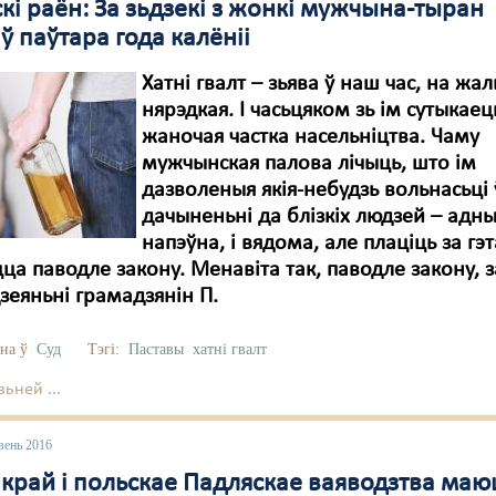
кі раён: За зьдзекі з жонкі мужчына-тыран
 паўтара года калёніі
Хатні гвалт – зьява ў наш час, на жал
нярэдкая. І часьцяком зь ім сутыкае
жаночая частка насельніцтва. Чаму
мужчынская палова лічыць, што ім
дазволеныя якія-небудзь вольнасьці 
дачыненьні да блізкіх людзей – адны
напэўна, і вядома, але плаціць за гэт
ца паводле закону. Менавіта так, паводле закону, 
дзеяньні грамадзянін П.
на ў
Суд
Тэгі:
Паставы
хатні гвалт
ьней ...
вень 2016
 край і польскае Падляскае ваяводзтва маю