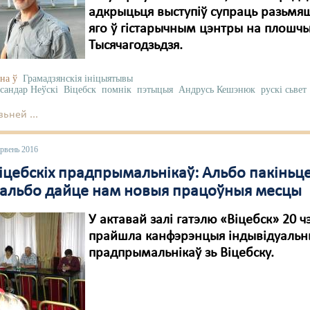
адкрыцьця выступіў супраць разьмя
яго ў гістарычным цэнтры на плошч
Тысячагодзьдзя.
на ў
Грамадзянскія ініцыятывы
сандар Неўскі
Віцебск
помнік
пэтыцыя
Андрусь Кешэнюк
рускі сьвет
ьней ...
эрвень 2016
іцебскіх прадпрымальнікаў: Альбо пакіньце
, альбо дайце нам новыя працоўныя месцы
У актавай залі гатэлю «Віцебск» 20 
прайшла канфэрэнцыя індывідуальн
прадпрымальнікаў зь Віцебску.