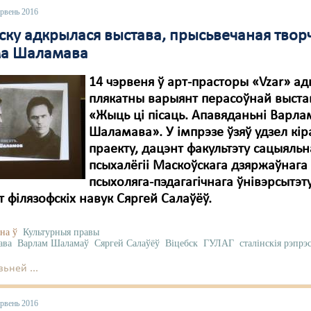
эрвень 2016
бску адкрылася выстава, прысьвечаная твор
а Шаламава
14 чэрвеня ў арт-прасторы «Vzar» а
плякатны варыянт перасоўнай выст
«Жыць ці пісаць. Апавяданьні Варла
Шаламава». У імпрэзе ўзяў удзел кір
праекту, дацэнт факультэту сацыяль
псыхалёгіі Маскоўскага дзяржаўнага
псыхоляга-пэдагагічнага ўнівэрсытэту
 філязофскіх навук Сяргей Салаўёў.
на ў
Культурныя правы
ава
Варлам Шаламаў
Сяргей Салаўёў
Віцебск
ГУЛАГ
сталінскія рэпрэс
ьней ...
эрвень 2016