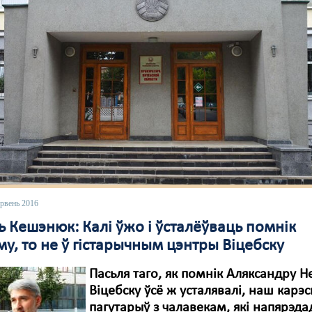
эрвень 2016
 Кешэнюк: Калі ўжо і ўсталёўваць помнік
у, то не ў гістарычным цэнтры Віцебску
Пасьля таго, як помнік Аляксандру Н
Віцебску ўсё ж усталявалі, наш карэ
пагутарыў з чалавекам, які напярэда