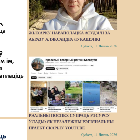
ь,
цца
ЖЫХАРКУ НАВАПОЛАЦКА АСУДЗІЛІ ЗА
АБРАЗУ АЛЯКСАНДРА ЛУКАШЭНКІ
Субота, 11 Ліпень 2026
ў
м ім,
а
заплаціць
РЭАЛЬНЫ ПОСПЕХ СУПРАЦЬ РЭСУРСУ
ЎЛАДЫ: ЯК НЕЗАЛЕЖНЫ РЭГІЯНАЛЬНЫ
ПРАЕКТ СКАРЫЎ YOUTUBE
ць
Субота, 11 Ліпень 2026