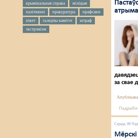
Пастаўс
крымінальная справа
міліцыя
атрымаў
палітвязні
пракуратура
прафсаюз
пікет
сьледчы камітэт
штраф
экстрэмізм
давядзец
за свае 
Апублікава
Падрабяз
Серада, 08 Чэр
Мёрскі