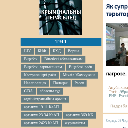
Як супр
тэрыто
ТЭГІ
ІЧУ
БНФ
БХД
Ворша
Віцебск
Віцебскі аблвыканкам
Віцебскі гарвыканкам
Віцебскі раён
пагрозе.
Кастрычніцкі раён
Міхаіл Жамчужны
Наваполацак
Полацак
Расея
Апублікава
СІЗА
абласны суд
Тэгі:
Эўра
РНЕ
Руск
адміністрацыйны арышт
Падрабяз
артыкул 19 11 КаАП
артыкул 23 34 КаАП
артыкул 369 КК
Серада, 08 Чэр
артыкул 2423 КаАП
журналісты