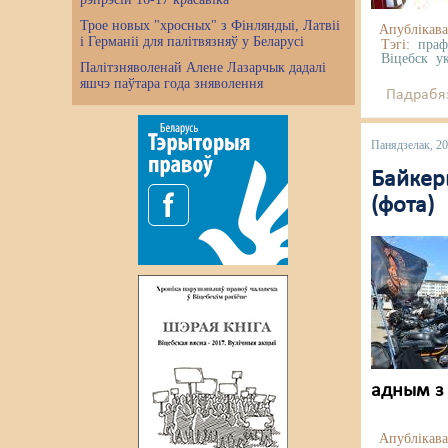
Трое новых "хросных" з Фінляндыі, Латвіі
Апублікава
і Германіі для палітвязняў у Беларусі
Тэгі:
праф
Віцебск
у
Палітзняволенай Алене Лазарчык дадалі
яшчэ паўтара года зняволення
Падрабяз
Панядзелак, 20
Байкер
(фота)
адным з 
Апублікава