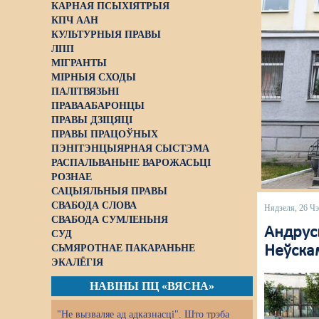
КАРНАЯ ПСЫХІЯТРЫЯ
КПЧ ААН
КУЛЬТУРНЫЯ ПРАВЫ
ЛПП
МІГРАНТЫ
МІРНЫЯ СХОДЫ
ПАЛІТВЯЗЬНІ
ПРАВААБАРОНЦЫ
ПРАВЫ ДЗІЦЯЦІ
ПРАВЫ ПРАЦОЎНЫХ
ПЭНІТЭНЦЫЯРНАЯ СЫСТЭМА
РАСПАЛЬВАНЬНЕ ВАРОЖАСЬЦІ
РОЗНАЕ
САЦЫЯЛЬНЫЯ ПРАВЫ
СВАБОДА СЛОВА
Нядзеля, 26 Ч
СВАБОДА СУМЛЕНЬНЯ
Андрусь
СУД
СЬМЯРОТНАЕ ПАКАРАНЬНЕ
Неўскам
ЭКАЛЁГІЯ
НАВІНЫ ПЦ «ВЯСНА»
"Не вызваляе ад адказнасці". Што трэба