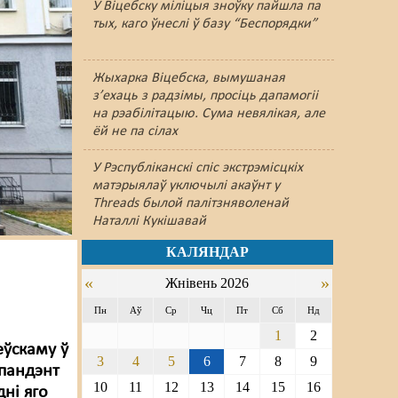
У Віцебску міліцыя зноўку пайшлa па
тых, каго ўнеслі ў базу “Беспорядки”
Жыхарка Віцебска, вымушаная
з’ехаць з радзімы, просіць дапамогіі
на рэабілітацыю. Сума невялікая, але
ёй не па сілах
У Рэспубліканскі спіс экстрэмісцкіх
матэрыялаў уключылі акаўнт у
Threads былой палітзняволенай
Наталлі Кукішавай
КАЛЯНДАР
«
»
Жнівень 2026
Пн
Аў
Ср
Чц
Пт
Сб
Нд
1
2
еўскаму ў
3
4
5
6
7
8
9
спандэнт
10
11
12
13
14
15
16
дні яго