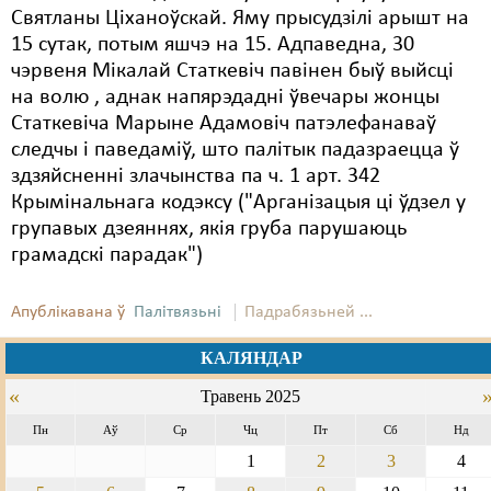
Святланы Ціханоўскай. Яму прысудзілі арышт на
15 сутак, потым яшчэ на 15. Адпаведна, 30
чэрвеня Мікалай Статкевіч павінен быў выйсці
на волю , аднак напярэдадні ўвечары жонцы
Статкевіча Марыне Адамовіч патэлефанаваў
следчы і паведаміў, што палітык падазраецца ў
здзяйсненні злачынства па ч. 1 арт. 342
Крымінальнага кодэксу ("Арганізацыя ці ўдзел у
групавых дзеяннях, якія груба парушаюць
грамадскі парадак")
Апублікавана ў
Палітвязьні
Падрабязьней ...
КАЛЯНДАР
«
Травень 2025
Пн
Аў
Ср
Чц
Пт
Сб
Нд
1
2
3
4