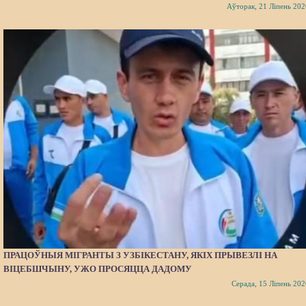
Аўторак, 21 Ліпень 202
ПРАЦОЎНЫЯ МІГРАНТЫ З УЗБІКЕСТАНУ, ЯКІХ ПРЫВЕЗЛІ НА
ВІЦЕБШЧЫНУ, УЖО ПРОСЯЦЦА ДАДОМУ
Серада, 15 Ліпень 202