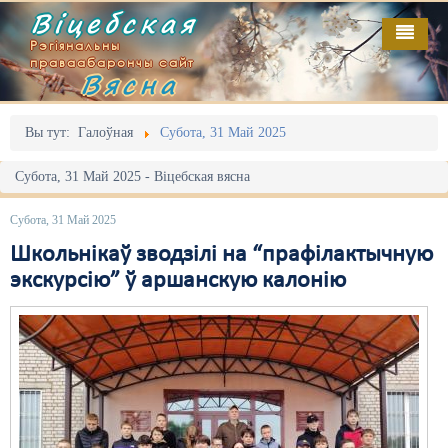
Віцебская
Рэгіянальны
праваабарончы сайт
Вясна
Галоўная
Выданьні
Адміністрацыйны перасьлед
Вы тут:
Галоўная
Субота, 31 Май 2025
Відэа
Акцыі
Субота, 31 Май 2025 - Віцебская вясна
Кантакт
Безбар'ернае асяродзьдзе
Субота, 31 Май 2025
Пра нас
Выбары
Школьнікаў зводзілі на “прафілактычную
экскурсію” ў аршанскую калонію
RSS
Грамадзянскія ініцыятывы
Дзяржава
Дыскрымінацыя
Затрыманьні