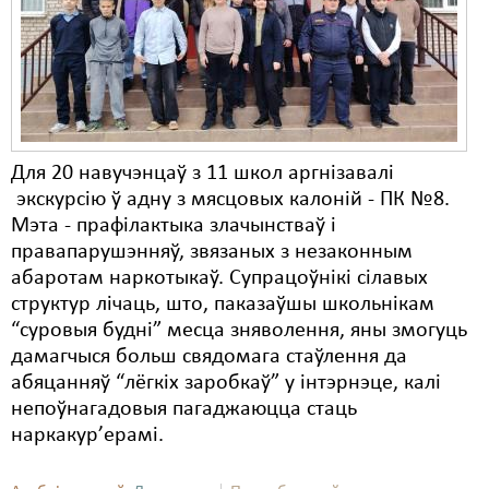
Карная псыхіятрыя
КПЧ ААН
Культурныя правы
ЛПП
Для 20 навучэнцаў з 11 школ аргнізавалі
Мігранты
экскурсію ў адну з мясцовых калоній - ПК №8.
Мірныя сходы
Мэта - прафілактыка злачынстваў і
правапарушэнняў, звязаных з незаконным
Палітвязьні
абаротам наркотыкаў. Супрацоўнікі сілавых
структур лічаць, што, паказаўшы школьнікам
Праваабаронцы
“суровыя будні” месца зняволення, яны змогуць
Правы дзіцяці
дамагчыся больш свядомага стаўлення да
абяцанняў “лёгкіх заробкаў” у інтэрнэце, калі
Пэнітэнцыярная сыстэма
непоўнагадовыя пагаджаюцца стаць
наркакур’ерамі.
Распальваньне варожасьці
Рознае