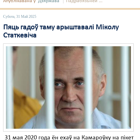
Апублікавана ў
Дзяржава
Падрабязьней ...
Свабода слова
Субота, 31 Май 2025
Свабода сумленьня
Пяць гадоў таму арыштавалі Міколу
Статкевіча
Суд
Сьмяротнае пакараньне
Экалёгія
Правы працоўных
Сацыяльныя правы
31 мая 2020 года ён ехаў на Камароўку на пікет