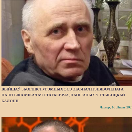
ВЫЙШАЎ ЗБОРНІК ТУРЭМНЫХ ЭСЭ ЭКС-ПАЛІТЗНЯВОЛЕНАГА
ПАЛІТЫКА МІКАЛАЯ СТАТКЕВІЧА, НАПІСАНЫХ У ГЛЫБОЦКАЙ
КАЛОНІІ
Чацвер, 16 Ліпень 202