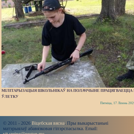
МІЛІТАРЫЗАЦЫЯ ШКОЛЬНІКАЎ НА ПОЛАЧЧЫНЕ ПРАЦЯГВАЕЦЦА 
ЎЛЕТКУ
Пятніца, 17 Ліпень 202
© 2011 - 2026
Віцебская вясна
. Пры выкарыстаньні
матэрыялаў абавязковая гіпэрспасылка. Email:
vit.spring@proton.me