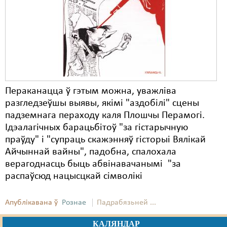
Карная псыхіятрыя
КПЧ ААН
Культурныя правы
ЛПП
Мігранты
Пераканацца ў гэтым можна, уважліва
разгледзеўшы выявы, якімі "аздобілі" сцены
Мірныя сходы
падземнага пераходу каля Плошчы Перамогі.
Палітвязьні
Ідэалагічных барацьбітоў "за гістарычную
праўду" і "супраць скажэнняў гісторыі Вялікай
Праваабаронцы
Айчыннай вайны", падобна, спалохала
верагоднасць быць абвінавачанымі "за
Правы дзіцяці
распаўсюд нацысцкай сімволікі
Пэнітэнцыярная сыстэма
Апублікавана ў
Рознае
Падрабязьней ...
Распальваньне варожасьці
КАЛЯНДАР
Рознае