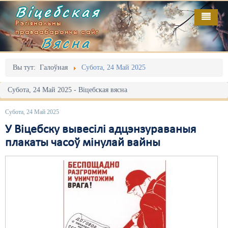
Віцебская
Рэгіянальны
праваабарончы сайт
Вясна
Галоўная
Выданьні
Адміністрацыйны перасьлед
Вы тут:
Галоўная
Субота, 24 Май 2025
Відэа
Акцыі
Субота, 24 Май 2025 - Віцебская вясна
Кантакт
Безбар'ернае асяродзьдзе
Субота, 24 Май 2025
Пра нас
Выбары
У Віцебску вывесілі адцэнзураваныя
плакаты часоў мінулай вайны
RSS
Грамадзянскія ініцыятывы
Дзяржава
Дыскрымінацыя
Затрыманьні