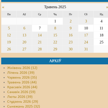
«
Травень 2025
Свабода слова
Пн
Аў
Ср
Чц
Пт
Сб
Нд
Свабода сумленьня
1
2
3
4
Суд
5
6
7
8
9
10
11
12
13
14
15
16
17
18
Сьмяротнае пакараньне
19
20
21
22
23
24
25
Экалёгія
26
27
28
29
30
31
Правы працоўных
АРХІЎ
Сацыяльныя правы
Жнівень 2026 (12)
Ліпень 2026 (39)
Чэрвень 2026 (35)
Травень 2026 (44)
Красавік 2026 (44)
Сакавік 2026 (59)
Люты 2026 (39)
Студзень 2026 (29)
Сьнежань 2025 (32)