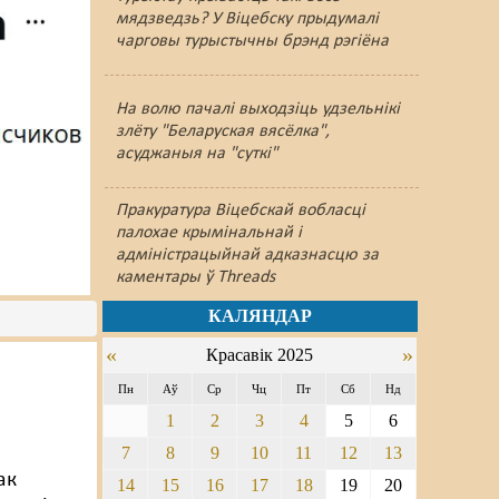
мядзведзь? У Віцебску прыдумалі
чарговы турыстычны брэнд рэгіёна
На волю пачалі выходзіць удзельнікі
злёту "Беларуская вясёлка",
асуджаныя на "суткі"
Пракуратура Віцебскай вобласці
палохае крымінальнай і
адміністрацыйнай адказнасцю за
каментары ў Threads
КАЛЯНДАР
«
»
Красавік 2025
Пн
Аў
Ср
Чц
Пт
Сб
Нд
1
2
3
4
5
6
7
8
9
10
11
12
13
ак
14
15
16
17
18
19
20