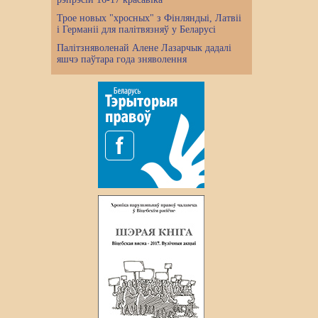
Трое новых "хросных" з Фінляндыі, Латвіі
і Германіі для палітвязняў у Беларусі
Палітзняволенай Алене Лазарчык дадалі
яшчэ паўтара года зняволення