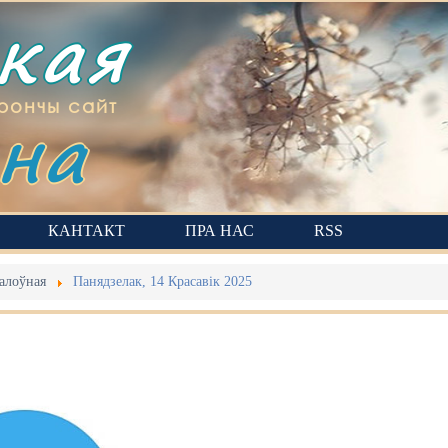
ская
на
рончы сайт
КАНТАКТ
ПРА НАС
RSS
алоўная
Панядзелак, 14 Красавік 2025