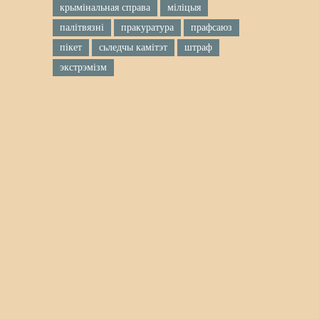
крымінальная справа
міліцыя
палітвязні
пракуратура
прафсаюз
пікет
сьледчы камітэт
штраф
экстрэмізм