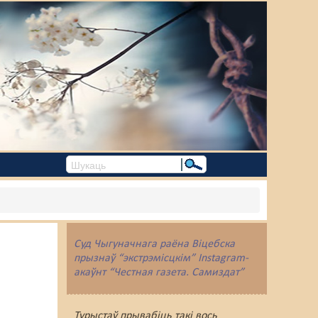
Суд Чыгуначнага раёна Віцебска
прызнаў “экстрэмісцкім” Instagram-
акаўнт “Честная газета. Самиздат”
Турыстаў прывабіць такі вось