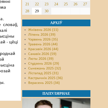
еянні
21
22
23
24
25
26
27
ама
28
29
30
а.
АРХІЎ
 словаў,
Жнівень 2026 (11)
валі
Ліпень 2026 (39)
ысціны
Чэрвень 2026 (35)
ай - цёці
Травень 2026 (44)
Красавік 2026 (44)
 роднай
Сакавік 2026 (59)
Люты 2026 (39)
ой
Студзень 2026 (29)
рысціна
Сьнежань 2025 (32)
розай
Лістапад 2025 (31)
Кастрычнік 2025 (36)
ды.
Верасень 2025 (34)
ПАПУЛЯРНАЕ