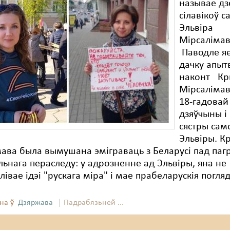
называе дз
сілавікоў с
Эльвіра
Мірсалімав
Паводле яе
дачку апыт
наконт Кр
Мірсалімав
18-гадовай
дзяўчыны і
сястры сам
Эльвіры. К
ава была вымушана эміграваць з Беларусі пад паг
ьнага пераследу: у адрозненне ад Эльвіры, яна не
івае ідэі "рускага міра" і мае прабеларускія погля
на ў
Дзяржава
Падрабязьней ...