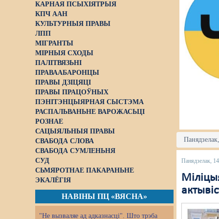
КАРНАЯ ПСЫХІЯТРЫЯ
КПЧ ААН
КУЛЬТУРНЫЯ ПРАВЫ
ЛПП
МІГРАНТЫ
МІРНЫЯ СХОДЫ
ПАЛІТВЯЗЬНІ
ПРАВААБАРОНЦЫ
ПРАВЫ ДЗІЦЯЦІ
ПРАВЫ ПРАЦОЎНЫХ
ПЭНІТЭНЦЫЯРНАЯ СЫСТЭМА
РАСПАЛЬВАНЬНЕ ВАРОЖАСЬЦІ
РОЗНАЕ
САЦЫЯЛЬНЫЯ ПРАВЫ
Панядзелак,
СВАБОДА СЛОВА
СВАБОДА СУМЛЕНЬНЯ
СУД
Панядзелак, 14
СЬМЯРОТНАЕ ПАКАРАНЬНЕ
Міліцы
ЭКАЛЁГІЯ
актывіс
НАВІНЫ ПЦ «ВЯСНА»
"Не вызваляе ад адказнасці". Што трэба