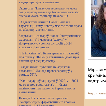
ведаць пра яўку з павіннай?
Эксперты: "Прымусовае лекаванне можа
быць прыраўнавана да бесчалавечнага або
зневажаючага годнасць пакарання"
"З адвакатам лепш": Павел Сапелка
тлумачыць, чаму нават у час рэпрэсій права
на абарону мае значэнне
Затрыманні святароў, новае "экстрэмісцкае
фармаванне" і чарговы "хапун" у
Дзяржынску: хроніка рэпрэсій 23-24
красавіка Дапоўнена
"Не іх кліенты". Былы арыштант распавёў
пра суткі ў 2020-м у арыштным доме пры
калоніі для рэцыдывістаў
"Улады ніколі публічна не асуджалі
Мірсалім
катаванні". Даклад праваабаронцаў у
рамках УПА
крымінал
падтрымл
"Калі параўноўваць суткі ў 2022-м і 2024-
м, то цяпер горш стала", — былы
палітвязень пра калонію і арышт пасля
вызвалення
Апублікава
Ксяндза Вячаслава Барка прызналі
"экстрэмісцкім фармаваннем": хроніка
рэпрэсій 16-17 красавіка