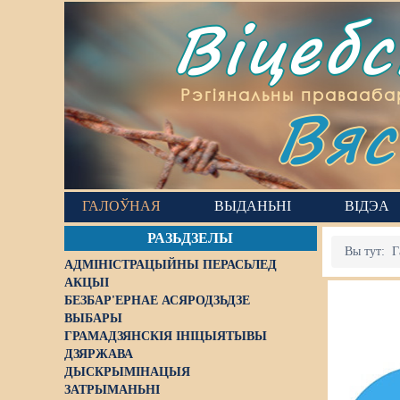
Віцеб
Вяс
Рэгіянальны правааба
ГАЛОЎНАЯ
ВЫДАНЬНІ
ВІДЭА
РАЗЬДЗЕЛЫ
Вы тут:
Г
АДМІНІСТРАЦЫЙНЫ ПЕРАСЬЛЕД
АКЦЫІ
БЕЗБАР'ЕРНАЕ АСЯРОДЗЬДЗЕ
ВЫБАРЫ
ГРАМАДЗЯНСКІЯ ІНІЦЫЯТЫВЫ
ДЗЯРЖАВА
ДЫСКРЫМІНАЦЫЯ
ЗАТРЫМАНЬНІ