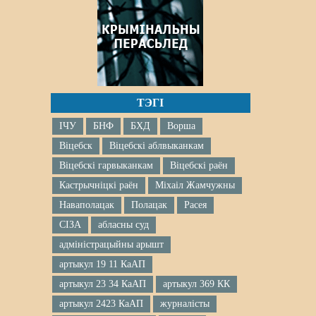
ТЭГІ
ІЧУ
БНФ
БХД
Ворша
Віцебск
Віцебскі аблвыканкам
Віцебскі гарвыканкам
Віцебскі раён
Кастрычніцкі раён
Міхаіл Жамчужны
Наваполацак
Полацак
Расея
СІЗА
абласны суд
адміністрацыйны арышт
артыкул 19 11 КаАП
артыкул 23 34 КаАП
артыкул 369 КК
артыкул 2423 КаАП
журналісты