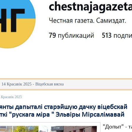
 14 Красавік 2025 - Віцебская вясна
 Красавік 2025
янты дапыталі старэйшую дачку віцебскай
ткі "рускага міра " Эльвіры Мірсалімавай
"Допыт" - т