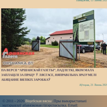
Панядзелак, 13 Ліпень 202
ПА ВЕРСІІ “АРШАНСКАЙ ГАЗЕТЫ”, ПАДЛЕТКІ, ЯКІМ МАЛА
ЗАПЛАЦІЛІ ЗА ПРАЦУ Ў ЛЯСГАСЕ, НЯПРАВІЛЬНА ЗРАЗУМЕЛІ
АБЯЦАННЕ ВЯЛІКІХ ЗАРОБКАЎ
Аўторак, 21 Ліпень 202
© 2011 - 2026
Віцебская вясна
. Пры выкарыстаньні
матэрыялаў абавязковая гіпэрспасылка. Email: