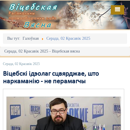
Віцебская
Рэгіянальны
праваабарончы сайт
Вясна
Галоўная
Выданьні
Адміністрацыйны перасьлед
Вы тут:
Галоўная
Серада, 02 Красавік 2025
Відэа
Акцыі
Серада, 02 Красавік 2025 - Віцебская вясна
Кантакт
Безбар'ернае асяродзьдзе
Серада, 02 Красавік 2025
Пра нас
Выбары
Віцебскі ідэолаг сцвярджае, што
наркаманію - не перамагчы
RSS
Грамадзянскія ініцыятывы
Дзяржава
Дыскрымінацыя
Затрыманьні