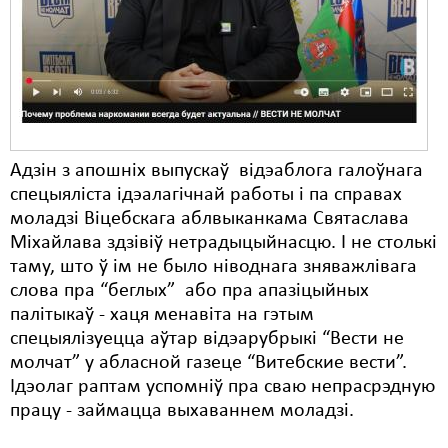
Карная псыхіятрыя
КПЧ ААН
Культурныя правы
ЛПП
Мігранты
Адзін з апошніх выпускаў відэаблога галоўнага
спецыяліста ідэалагічнай работы і па справах
Мірныя сходы
моладзі Віцебскага аблвыканкама Святаслава
Міхайлава здзівіў нетрадыцыйнасцю. І не столькі
Палітвязьні
таму, што ў ім не было ніводнага зняважлівага
Праваабаронцы
слова пра “беглых” або пра апазіцыйных
палітыкаў - хаця менавіта на гэтым
Правы дзіцяці
спецыялізуецца аўтар відэарубрыкі “Вести не
молчат” у абласной газеце “Витебские вести”.
Пэнітэнцыярная сыстэма
Ідэолаг раптам успомніў пра сваю непрасрэдную
Распальваньне варожасьці
працу - займацца выхаваннем моладзі.
Рознае