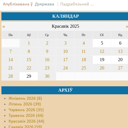
Апублікавана ў
Дзяржава
Падрабязьней ...
Свабода слова
КАЛЯНДАР
Свабода сумленьня
«
Красавік 2025
Суд
Пн
Аў
Ср
Чц
Пт
Сб
Нд
1
2
3
4
5
6
Сьмяротнае пакараньне
7
8
9
10
11
12
13
Экалёгія
14
15
16
17
18
19
20
Правы працоўных
21
22
23
24
25
26
27
28
29
30
Сацыяльныя правы
АРХІЎ
Жнівень 2026 (8)
Ліпень 2026 (39)
Чэрвень 2026 (35)
Травень 2026 (44)
Красавік 2026 (44)
Сакавік 2026 (59)