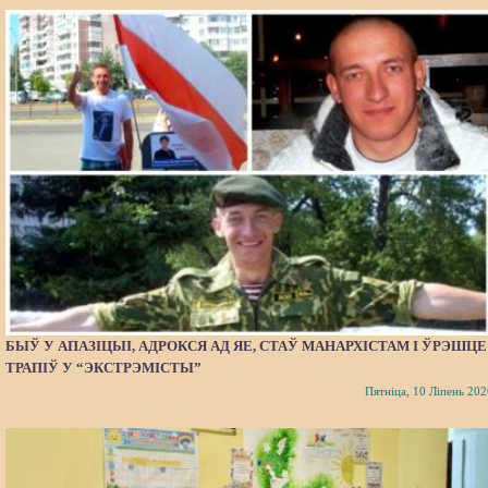
БЫЎ У АПАЗІЦЫІ, АДРОКСЯ АД ЯЕ, СТАЎ МАНАРХІСТАМ І ЎРЭШЦЕ
ТРАПІЎ У “ЭКСТРЭМІСТЫ”
Пятніца, 10 Ліпень 202