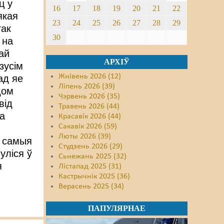
ц у
16
17
18
19
20
21
22
якая
23
24
25
26
27
28
29
так
30
 на
ай
АРХІЎ
зусім
Жнівень 2026 (12)
ад яе
Ліпень 2026 (39)
дом
Чэрвень 2026 (35)
від
Травень 2026 (44)
га
Красавік 2026 (44)
Сакавік 2026 (59)
Люты 2026 (39)
 самыя
Студзень 2026 (29)
уліся ў
Сьнежань 2025 (32)
я
Лістапад 2025 (31)
Кастрычнік 2025 (36)
Верасень 2025 (34)
ПАПУЛЯРНАЕ