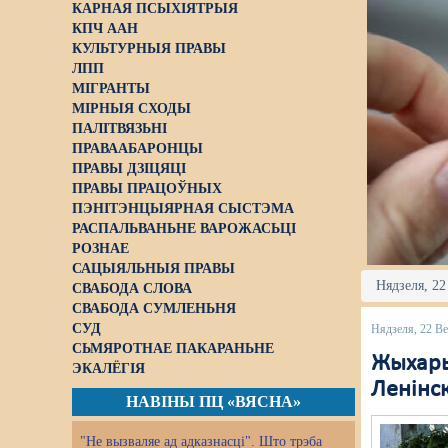
КАРНАЯ ПСЫХІЯТРЫЯ
КПЧ ААН
КУЛЬТУРНЫЯ ПРАВЫ
ЛПП
МІГРАНТЫ
МІРНЫЯ СХОДЫ
ПАЛІТВЯЗЬНІ
ПРАВААБАРОНЦЫ
ПРАВЫ ДЗІЦЯЦІ
ПРАВЫ ПРАЦОЎНЫХ
ПЭНІТЭНЦЫЯРНАЯ СЫСТЭМА
РАСПАЛЬВАНЬНЕ ВАРОЖАСЬЦІ
РОЗНАЕ
САЦЫЯЛЬНЫЯ ПРАВЫ
Нядзеля, 22
СВАБОДА СЛОВА
СВАБОДА СУМЛЕНЬНЯ
СУД
Нядзеля, 22 Ве
СЬМЯРОТНАЕ ПАКАРАНЬНЕ
Жыхары
ЭКАЛЁГІЯ
Ленінс
НАВІНЫ ПЦ «ВЯСНА»
"Не вызваляе ад адказнасці". Што трэба