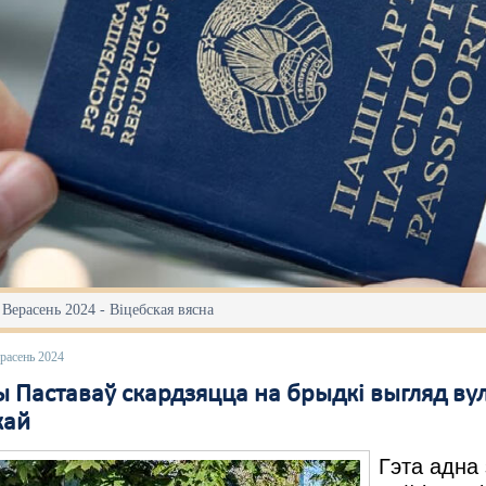
 Верасень 2024 - Віцебская вясна
расень 2024
 Паставаў скардзяцца на брыдкі выгляд ву
кай
Гэта адна