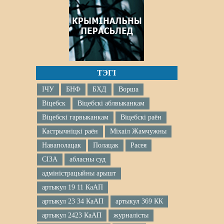
ТЭГІ
ІЧУ
БНФ
БХД
Ворша
Віцебск
Віцебскі аблвыканкам
Віцебскі гарвыканкам
Віцебскі раён
Кастрычніцкі раён
Міхаіл Жамчужны
Наваполацак
Полацак
Расея
СІЗА
абласны суд
адміністрацыйны арышт
артыкул 19 11 КаАП
артыкул 23 34 КаАП
артыкул 369 КК
артыкул 2423 КаАП
журналісты