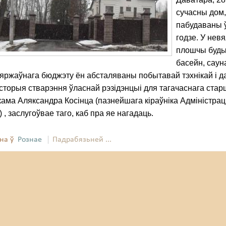
сучасны дом
пабудаваны 
годзе. У невя
плошчы буды
басейн, саун
зяржаўнага бюджэту ён абсталяваны побытавай тэхнікай і д
історыя стварэння ўласнай рэзідэнцыі для тагачаснага ста
ама Аляксандра Косінца (пазнейшага кіраўніка Адміністрац
 , заслугоўвае таго, каб пра яе нагадаць.
на ў
Рознае
Падрабязьней ...