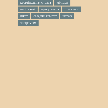
крымінальная справа
міліцыя
палітвязні
пракуратура
прафсаюз
пікет
сьледчы камітэт
штраф
экстрэмізм