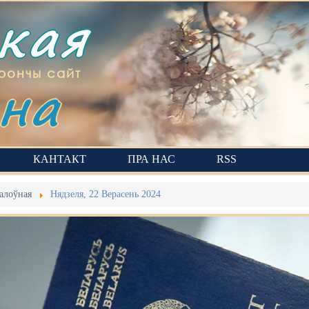
ская
на
рончы сайт
КАНТАКТ
ПРА НАС
RSS
алоўная
Нядзеля, 22 Верасень 2024