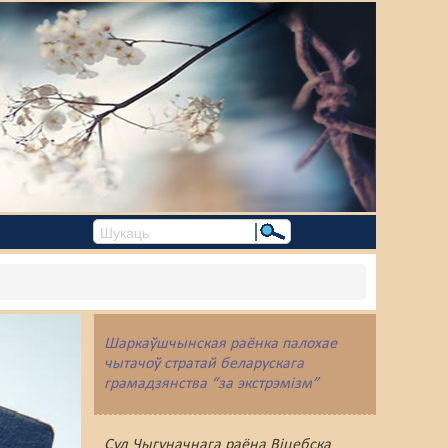
Шаркаўшчынская раёнка палохае
чытачоў стратай беларускага
грамадзянства “за экстрэмізм”
Суд Чыгуначнага раёна Віцебска