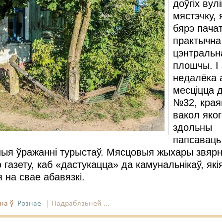
доўгіх вулі
мястэчку, 
бярэ пача
практычна
цэнтральн
плошчы. І 
недалёка 
месціцца 
№32, края
вакол яко
здольны
папсаваць
ныя ўражанні турыстаў. Мясцовыя жыхары звярн
 газету, каб «дастукацца» да камунальнікаў, які
 на свае абавязкі.
на ў
Рознае
Падрабязьней ...