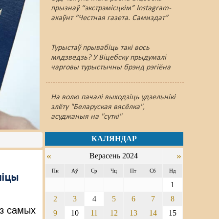
прызнаў “экстрэмісцкім” Instagram-
акаўнт “Честная газета. Самиздат”
Турыстаў прывабіць такі вось
мядзведзь? У Віцебску прыдумалі
чарговы турыстычны брэнд рэгіёна
На волю пачалі выходзіць удзельнікі
злёту "Беларуская вясёлка",
асуджаныя на "суткі"
КАЛЯНДАР
«
»
Верасень 2024
Пн
Аў
Ср
Чц
Пт
Сб
Нд
ліцы
1
2
3
4
5
6
7
8
 з самых
9
10
11
12
13
14
15