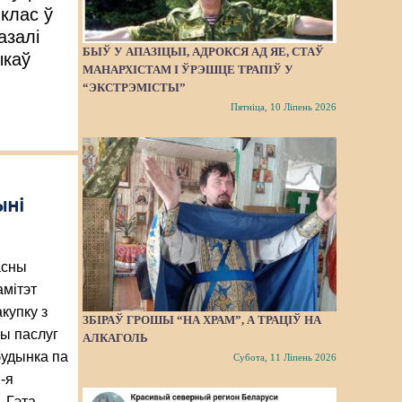
клас ў
азалі
БЫЎ У АПАЗІЦЫІ, АДРОКСЯ АД ЯЕ, СТАЎ
ыкаў
МАНАРХІСТАМ І ЎРЭШЦЕ ТРАПІЎ У
“ЭКСТРЭМІСТЫ”
Пятніца, 10 Ліпень 2026
ыні
асны
амітэт
акупку з
ЗБІРАЎ ГРОШЫ “НА ХРАМ”, А ТРАЦІЎ НА
ы паслуг
АЛКАГОЛЬ
будынка па
Субота, 11 Ліпень 2026
1-я
. Гэта