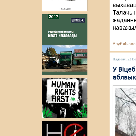
выхавац
Талачын
жаданне
наважыл
Апублікава
Нядзеля, 22 Ве
У Віце
аблвык