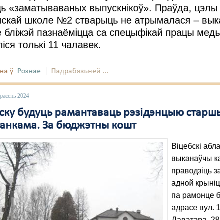
ь «заматываваных выпускнікоў». Праўда, цэлы 
скай школе №2 стварыць не атрымалася – вык
 бліжэй пазнаёміцца са спецыфікай працы мед
іся толькі 11 чалавек.
на ў
Рознае
Падрабязьней ...
расень 2024
бску будуць рамантаваць рэзідэнцыю старш
анкама. За бюджэтны кошт
Віцебскі абл
выканаўчы к
праводзіць з
адной крыніц
па рамонце 
адрасе вул. 
Даватара, 28