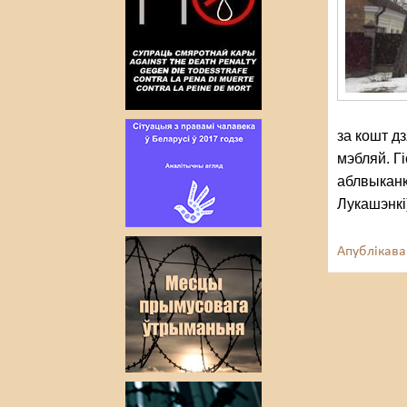
за кошт д
мэбляй. Г
аблвыканк
Лукашэнкі)
Апублікава