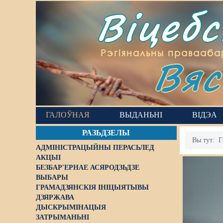
Віцеб
Вяс
Рэгіянальны правааба
ГАЛОЎНАЯ
ВЫДАНЬНІ
ВІДЭА
РАЗЬДЗЕЛЫ
Вы тут:
Г
АДМІНІСТРАЦЫЙНЫ ПЕРАСЬЛЕД
АКЦЫІ
БЕЗБАР'ЕРНАЕ АСЯРОДЗЬДЗЕ
ВЫБАРЫ
ГРАМАДЗЯНСКІЯ ІНІЦЫЯТЫВЫ
ДЗЯРЖАВА
ДЫСКРЫМІНАЦЫЯ
ЗАТРЫМАНЬНІ