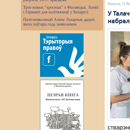
Нядзеля, 22 Ве
Трое новых "хросных" з Фінляндыі, Латвіі
і Германіі для палітвязняў у Беларусі
У Тала
Палітзняволенай Алене Лазарчык дадалі
набрала
яшчэ паўтара года зняволення
стварэн