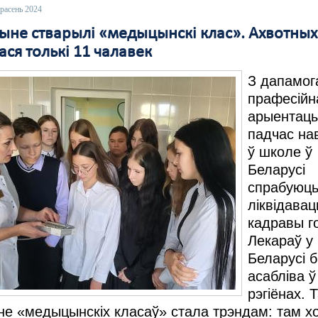
расень 2024
чыне стварылі «медыцынскі клас». Ахвотных
ся толькі 11 чалавек
З дапамог
прафесійн
арыентацы
падчас на
ў школе
ў
Беларусі
спрабуюц
ліквідавац
кадравы г
Лекараў у
Беларусі б
асабліва ў
рэгіёнах. 
не «медыцынскіх класаў» стала трэндам: там х