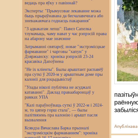
ведаць пра яўку з павіннай?
Эксперты: "Прымусовае лекаванне можа
быць прыраўнавана да бесчалавечнага або
зневажаючага годнасць пакарання"
"З адвакатам лепш": Павел Сапелка
тлумачыць, чаму нават у час рэпрэсій права
на абарону мае значэнне
Затрыманні святароў, новае "экстрэмісцкае
фармаванне" і чарговы "хапун" у
Дзяржынску: хроніка рэпрэсій 23-24
красавіка Дапоўнена
"Не іх кліенты". Былы арыштант распавёў
пра суткі ў 2020-м у арыштным доме пры
калоніі для рэцыдывістаў
"Улады ніколі публічна не асуджалі
катаванні". Даклад праваабаронцаў у
пазітыў
рамках УПА
раённую
"Калі параўноўваць суткі ў 2022-м і 2024-
забыліся
м, то цяпер горш стала", — былы
палітвязень пра калонію і арышт пасля
вызвалення
Апублікава
Ксяндза Вячаслава Барка прызналі
"экстрэмісцкім фармаваннем": хроніка
рэпрэсій 16-17 красавіка