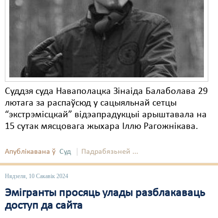
Карная псыхіятрыя
КПЧ ААН
Культурныя правы
ЛПП
Мігранты
Суддзя суда Наваполацка Зінаіда Балаболава 29
Мірныя сходы
лютага за распаўсюд у сацыяльнай сетцы
“экстрэмісцкай” відэапрадукцыі арыштавала на
Палітвязьні
15 сутак мясцовага жыхара Іллю Рагожнікава.
Праваабаронцы
Апублікавана ў
Суд
Падрабязьней ...
Правы дзіцяці
Пэнітэнцыярная сыстэма
Нядзеля, 10 Сакавік 2024
Эмігранты просяць улады разблакаваць
Распальваньне варожасьці
доступ да сайта
Рознае