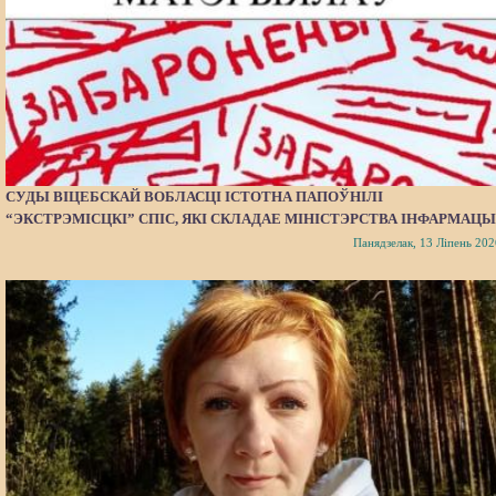
СУДЫ ВІЦЕБСКАЙ ВОБЛАСЦІ ІСТОТНА ПАПОЎНІЛІ
“ЭКСТРЭМІСЦКІ” СПІС, ЯКІ СКЛАДАЕ МІНІСТЭРСТВА ІНФАРМАЦЫ
Панядзелак, 13 Ліпень 202