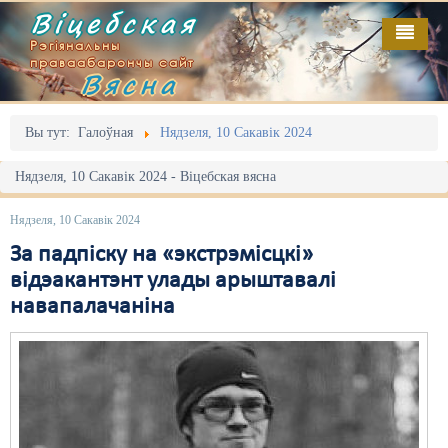
Віцебская
Рэгіянальны
праваабарончы сайт
Вясна
Галоўная
Выданьні
Адміністрацыйны перасьлед
Вы тут:
Галоўная
Нядзеля, 10 Сакавік 2024
Відэа
Акцыі
Нядзеля, 10 Сакавік 2024 - Віцебская вясна
Кантакт
Безбар'ернае асяродзьдзе
Нядзеля, 10 Сакавік 2024
Пра нас
Выбары
За падпіску на «экстрэмісцкі»
відэакантэнт улады арыштавалі
RSS
Грамадзянскія ініцыятывы
навапалачаніна
Дзяржава
Дыскрымінацыя
Затрыманьні