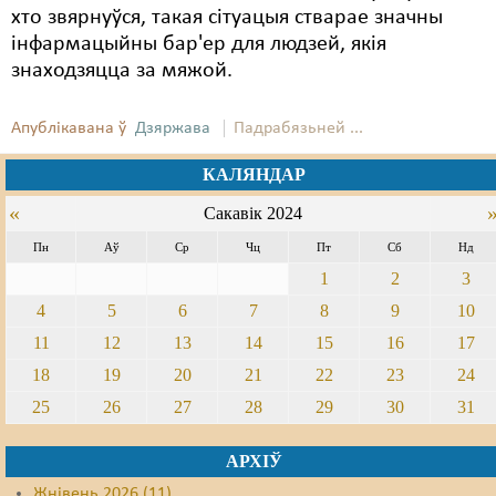
хто звярнуўся, такая сітуацыя стварае значны
інфармацыйны бар'ер для людзей, якія
знаходзяцца за мяжой.
Апублікавана ў
Дзяржава
Падрабязьней ...
КАЛЯНДАР
«
Сакавік 2024
Пн
Аў
Ср
Чц
Пт
Сб
Нд
1
2
3
4
5
6
7
8
9
10
11
12
13
14
15
16
17
18
19
20
21
22
23
24
25
26
27
28
29
30
31
АРХІЎ
Жнівень 2026 (11)