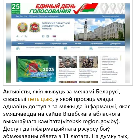
Свабода слова
Свабода сумленьня
Суд
Сьмяротнае пакараньне
Экалёгія
Правы працоўных
Сацыяльныя правы
Актывісты, якія жывуць за межамі Беларусі,
стварылі
петыцыю
, у якой просяць улады
аднавіць доступ з-за мяжы да інфармацыі, якая
змяшчаецца на сайце Віцебскага абласнога
выканаўчага камітэта(vitebsk-region.gov.by).
Доступ да інфармацыйнага рэсурсу быў
абмежаваны сёлета з 11 лютага. На думку тых,