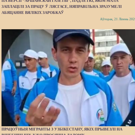
ПА ВЕРСІІ “АРШАНСКАЙ ГАЗЕТЫ”, ПАДЛЕТКІ, ЯКІМ МАЛА
ЗАПЛАЦІЛІ ЗА ПРАЦУ Ў ЛЯСГАСЕ, НЯПРАВІЛЬНА ЗРАЗУМЕЛІ
АБЯЦАННЕ ВЯЛІКІХ ЗАРОБКАЎ
Аўторак, 21 Ліпень 202
ПРАЦОЎНЫЯ МІГРАНТЫ З УЗБІКЕСТАНУ, ЯКІХ ПРЫВЕЗЛІ НА