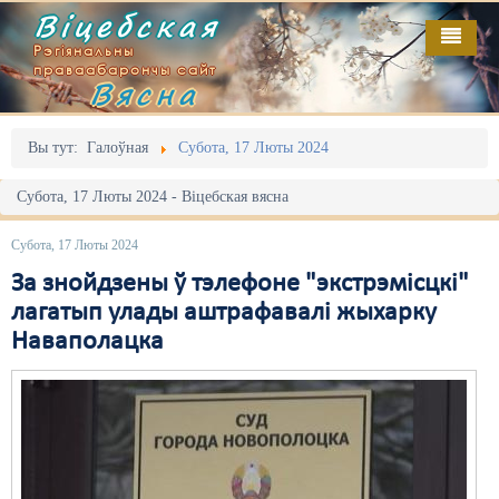
Віцебская
Рэгіянальны
праваабарончы сайт
Вясна
Галоўная
Выданьні
Адміністрацыйны перасьлед
Вы тут:
Галоўная
Субота, 17 Люты 2024
Відэа
Акцыі
Субота, 17 Люты 2024 - Віцебская вясна
Кантакт
Безбар'ернае асяродзьдзе
Субота, 17 Люты 2024
Пра нас
Выбары
За знойдзены ў тэлефоне "экстрэмісцкі"
лагатып улады аштрафавалі жыхарку
RSS
Грамадзянскія ініцыятывы
Наваполацка
Дзяржава
Дыскрымінацыя
Затрыманьні