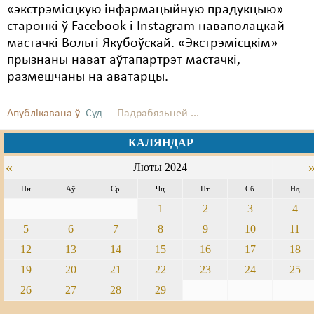
«экстрэмісцкую інфармацыйную прадукцыю»
старонкі ў Facebook і Instagram наваполацкай
мастачкі Вольгі Якубоўскай. «Экстрэмісцкім»
прызнаны нават аўтапартрэт мастачкі,
размешчаны на аватарцы.
Апублікавана ў
Суд
Падрабязьней ...
КАЛЯНДАР
«
Люты 2024
Пн
Аў
Ср
Чц
Пт
Сб
Нд
1
2
3
4
5
6
7
8
9
10
11
12
13
14
15
16
17
18
19
20
21
22
23
24
25
26
27
28
29