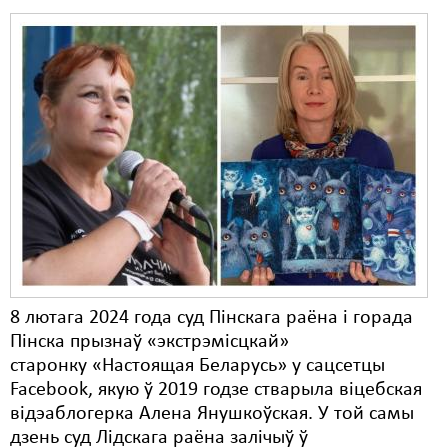
Свабода слова
Свабода сумленьня
Суд
Сьмяротнае пакараньне
Экалёгія
Правы працоўных
Сацыяльныя правы
8 лютага 2024 года суд Пінскага раёна і горада
Пінска прызнаў «экстрэмісцкай»
старонку «Настоящая Беларусь» у сацсетцы
Facebook, якую ў 2019 годзе стварыла віцебская
відэаблогерка Алена Янушкоўская. У той самы
дзень суд Лідскага раёна залічыў ў