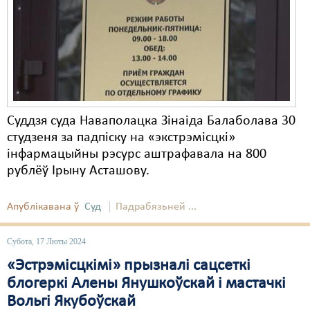
Карная псыхіятрыя
КПЧ ААН
Культурныя правы
ЛПП
Мігранты
Суддзя суда Наваполацка Зінаіда Балаболава 30
студзеня за падпіску на «экстрэмісцкі»
Мірныя сходы
інфармацыйны рэсурс аштрафавала на 800
Палітвязьні
рублёў Ірыну Асташову.
Праваабаронцы
Апублікавана ў
Суд
Падрабязьней ...
Правы дзіцяці
Субота, 17 Люты 2024
Пэнітэнцыярная сыстэма
«Эстрэмісцкімі» прызналі сацсеткі
Распальваньне варожасьці
блогеркі Алены Янушкоўскай і мастачкі
Вольгі Якубоўскай
Рознае