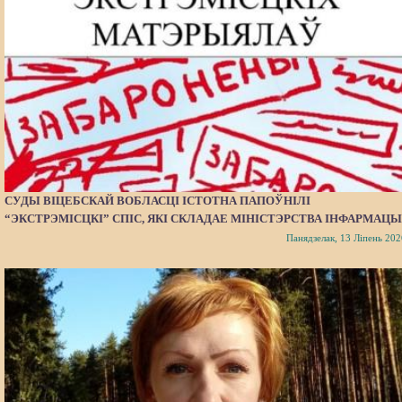
СУДЫ ВІЦЕБСКАЙ ВОБЛАСЦІ ІСТОТНА ПАПОЎНІЛІ
“ЭКСТРЭМІСЦКІ” СПІС, ЯКІ СКЛАДАЕ МІНІСТЭРСТВА ІНФАРМАЦЫ
Панядзелак, 13 Ліпень 202