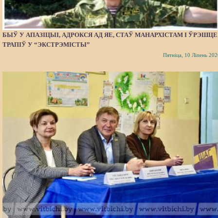
БЫЎ У АПАЗІЦЫІ, АДРОКСЯ АД ЯЕ, СТАЎ МАНАРХІСТАМ І ЎРЭШЦЕ
ТРАПІЎ У “ЭКСТРЭМІСТЫ”
Пятніца, 10 Ліпень 202