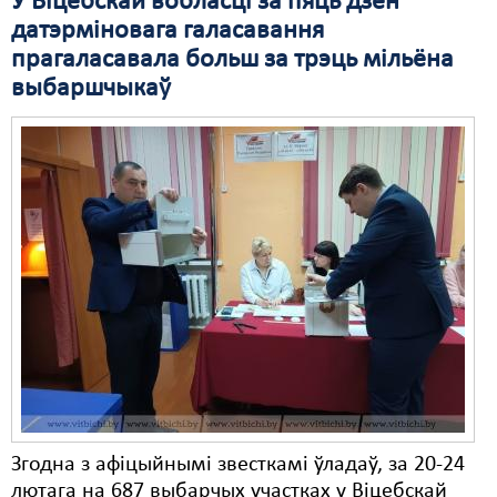
У Віцебскай вобласці за пяць дзён
датэрміновага галасавання
Свабода слова
прагаласавала больш за трэць мільёна
Свабода сумленьня
выбаршчыкаў
Суд
Сьмяротнае пакараньне
Экалёгія
Правы працоўных
Сацыяльныя правы
Згодна з афіцыйнымі звесткамі ўладаў, за 20-24
лютага на 687 выбарчых участках у Віцебскай