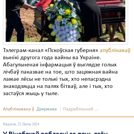
Карная псыхіятрыя
КПЧ ААН
Культурныя правы
ЛПП
Мігранты
Тэлеграм-канал «Пскоўская губерня»
апублікаваў
вынікі другога года вайны ва Украіне.
Мірныя сходы
Абагульненая інфармацыя ў выглядзе голых
лічбаў паказвае на тое, што зацяжная вайна
Палітвязьні
ламае лёсы не толькі тых, хто непасрэдна
Праваабаронцы
знаходзяцца на палях бітваў, але і тых, хто
застаўся жыць у тыле.
Правы дзіцяці
Пэнітэнцыярная сыстэма
Апублікавана ў
Дзяржава
Падрабязьней ...
Распальваньне варожасьці
Нядзеля, 25 Люты 2024
Рознае