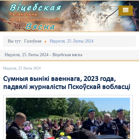
Віцебская
Рэгіянальны
праваабарончы сайт
Вясна
Галоўная
Выданьні
Адміністрацыйны перасьлед
Вы тут:
Галоўная
Нядзеля, 25 Люты 2024
Відэа
Акцыі
Нядзеля, 25 Люты 2024 - Віцебская вясна
Кантакт
Безбар'ернае асяродзьдзе
Нядзеля, 25 Люты 2024
Пра нас
Выбары
Сумныя вынікі ваеннага, 2023 года,
падвялі журналісты Пскоўскай вобласці
RSS
Грамадзянскія ініцыятывы
Дзяржава
Дыскрымінацыя
Затрыманьні