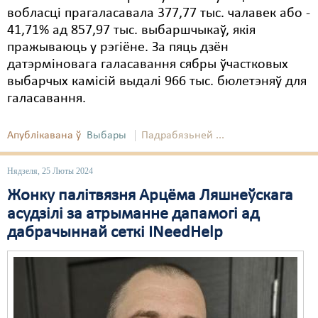
вобласці прагаласавала 377,77 тыс. чалавек або -
41,71% ад 857,97 тыс. выбаршчыкаў, якія
пражываюць у рэгіёне. За пяць дзён
датэрміновага галасавання сябры ўчастковых
выбарчых камісій выдалі 966 тыс. бюлетэняў для
галасавання.
Апублікавана ў
Выбары
Падрабязьней ...
Нядзеля, 25 Люты 2024
Жонку палітвязня Арцёма Ляшнеўскага
асудзілі за атрыманне дапамогі ад
дабрачыннай сеткі INeedHelp