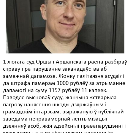
1 лютага суд Оршы і Аршанскага раёна разбіраў
справу пра парушэнне заканадаўства аб
замежнай дапамозе. Жонку палітвязня асудзілі
да штрафа памерам 1000 рублёў за атрыманне
дапамогі на суму 1157 рублёў 11 капеек.
Паводле высноваў суду, жанчына «стварыла
пагрозу нанясення шкоды дзяржаўным і
грамадскім інтарэсам, выражаную ў публічнай
заведама неправамернай легітымізацыі
дзеянняў асоб, якія здзейснілі правапарушэнні і