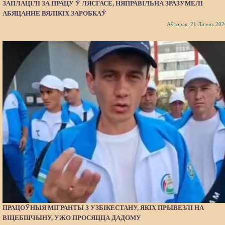
ЗАПЛАЦІЛІ ЗА ПРАЦУ Ў ЛЯСГАСЕ, НЯПРАВІЛЬНА ЗРАЗУМЕЛІ
АБЯЦАННЕ ВЯЛІКІХ ЗАРОБКАЎ
Аўторак, 21 Ліпень 202
ПРАЦОЎНЫЯ МІГРАНТЫ З УЗБІКЕСТАНУ, ЯКІХ ПРЫВЕЗЛІ НА
ВІЦЕБШЧЫНУ, УЖО ПРОСЯЦЦА ДАДОМУ