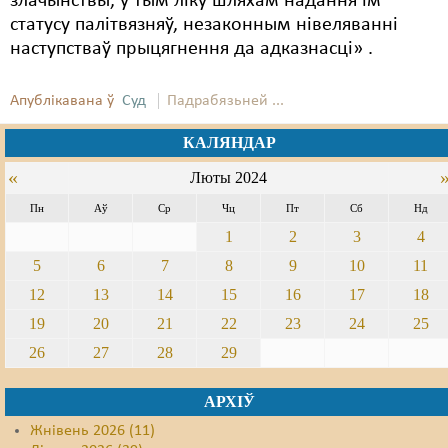
злачынствы, у тым ліку шляхам надання ім
статусу палітвязняў, незаконным нівеляванні
наступстваў прыцягнення да адказнасці» .
Апублікавана ў
Суд
Падрабязьней ...
КАЛЯНДАР
«
Люты 2024
Пн
Аў
Ср
Чц
Пт
Сб
Нд
1
2
3
4
5
6
7
8
9
10
11
12
13
14
15
16
17
18
19
20
21
22
23
24
25
26
27
28
29
АРХІЎ
Жнівень 2026 (11)