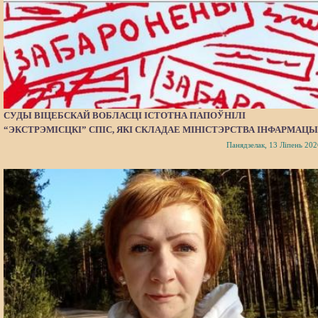
СУДЫ ВІЦЕБСКАЙ ВОБЛАСЦІ ІСТОТНА ПАПОЎНІЛІ
“ЭКСТРЭМІСЦКІ” СПІС, ЯКІ СКЛАДАЕ МІНІСТЭРСТВА ІНФАРМАЦЫ
Панядзелак, 13 Ліпень 202