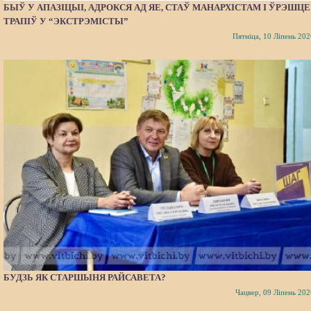
БЫЎ У АПАЗІЦЫІ, АДРОКСЯ АД ЯЕ, СТАЎ МАНАРХІСТАМ І ЎРЭШЦЕ
ТРАПІЎ У “ЭКСТРЭМІСТЫ”
Пятніца, 10 Ліпень 202
БУДЗЬ ЯК СТАРШЫНЯ РАЙСАВЕТА?
Чацвер, 09 Ліпень 202