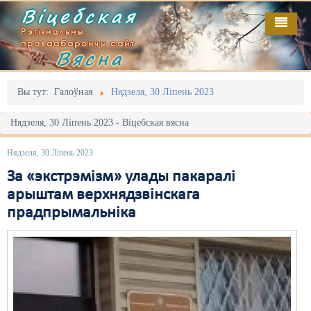
Віцебская
Рэгіянальны
праваабарончы сайт
Вясна
Галоўная
Выданьні
Адміністрацыйны перасьлед
Вы тут:
Галоўная
Нядзеля, 30 Ліпень 2023
Відэа
Акцыі
Нядзеля, 30 Ліпень 2023 - Віцебская вясна
Кантакт
Безбар'ернае асяродзьдзе
Нядзеля, 30 Ліпень 2023
Пра нас
Выбары
За «экстрэмізм» улады пакаралі
арыштам верхнядзвінскага
RSS
Грамадзянскія ініцыятывы
прадпрымальніка
Дзяржава
Дыскрымінацыя
Затрыманьні