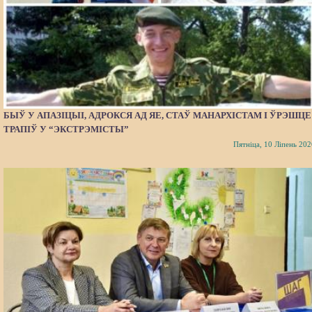
БЫЎ У АПАЗІЦЫІ, АДРОКСЯ АД ЯЕ, СТАЎ МАНАРХІСТАМ І ЎРЭШЦЕ
ТРАПІЎ У “ЭКСТРЭМІСТЫ”
Пятніца, 10 Ліпень 202