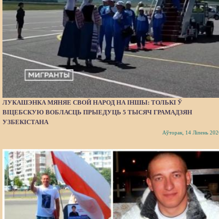
ЛУКАШЭНКА МЯНЯЕ СВОЙ НАРОД НА ІНШЫ: ТОЛЬКІ Ў
ВІЦЕБСКУЮ ВОБЛАСЦЬ ПРЫЕДУЦЬ 5 ТЫСЯЧ ГРАМАДЗЯН
УЗБЕКІСТАНА
Аўторак, 14 Ліпень 202