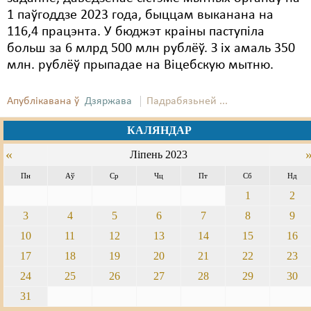
1 паўгоддзе 2023 года, быццам выканана на
116,4 працэнта. У бюджэт краіны паступіла
больш за 6 млрд 500 млн рублёў. З іх амаль 350
млн. рублёў прыпадае на Віцебскую мытню.
Апублікавана ў
Дзяржава
Падрабязьней ...
КАЛЯНДАР
«
Ліпень 2023
Пн
Аў
Ср
Чц
Пт
Сб
Нд
1
2
3
4
5
6
7
8
9
10
11
12
13
14
15
16
17
18
19
20
21
22
23
24
25
26
27
28
29
30
31