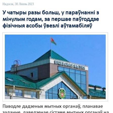
Нядзеля, 30 Ліпень 2023
Свабода слова
У чатыры разы больш, у параўнанні з
мінулым годам, за першае паўгоддзе
Свабода сумленьня
фізічныя асобы ўвезлі аўтамабіляў
Суд
Сьмяротнае пакараньне
Экалёгія
Правы працоўных
Сацыяльныя правы
Паводле дадзеных мытных органаў, планавае
заданне, даведзенае сістэме мытных органаў на