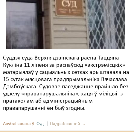
Карная псыхіятрыя
КПЧ ААН
Культурныя правы
ЛПП
Мігранты
Суддзя суда Верхнядзвінскага раёна Таццяна
Мірныя сходы
Кукліна 11 ліпеня за распаўсюд «экстрэмісцкіх»
матэрыялаў у сацыяльных сетках арыштавала на
Палітвязьні
15 сутак мясцовага прадпрымальніка Вячаслава
Праваабаронцы
Дэмбоўскага. Судовае паседжанне прайшло без
удзелу «правапарушальніка», хаця ў міліцыі з
Правы дзіцяці
пратаколам аб адміністрацыйным
правапарушэнні ён быў згодны.
Пэнітэнцыярная сыстэма
Распальваньне варожасьці
Апублікавана ў
Суд
Падрабязьней ...
Рознае