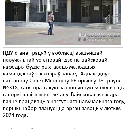
ПДУ стане трэцяй у вобласці вышэйшай
навучальнай установай, дзе на вайсковай
кафедры будзе рыхтаваць малодшых
камандзіраў і афіцэраў запасу. Адпаведную
пастанову Савет Міністраў РБ прыняў 18 траўня
№318, хаця пра такую патэнцыйную мажлівасць
гаворкі вяліся яшчэ летась. Вайсковая кафедра
пачне працаваць з наступнага навучальнага году,
першы набор плануецца арганізаваць у лютым
2024 года.