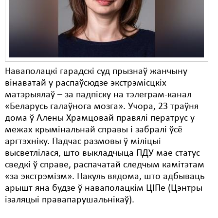
Карная псыхіятрыя
КПЧ ААН
Культурныя правы
ЛПП
Наваполацкі гарадскі суд прызнаў жанчыну
Мігранты
вінаватай у распаўсюдзе экстрэмісцкіх
матэрыялаў – за падпіску на тэлеграм-канал
Мірныя сходы
«Беларусь галаўнога мозга». Учора, 23 траўня
дома ў Алены Храмцовай правялі ператрус у
Палітвязьні
межах крымінальнай справы і забралі ўсё
Праваабаронцы
аргтэхніку. Падчас размовы ў міліцыі
высветлілася, што выкладчыца ПДУ мае статус
Правы дзіцяці
сведкі ў справе, распачатай следчым камітэтам
«за экстрэмізм». Пакуль вядома, што адбываць
Пэнітэнцыярная сыстэма
арышт яна будзе ў наваполацкім ЦІПе (Цэнтры
Распальваньне варожасьці
ізаляцыі правапарушальнікаў).
Рознае