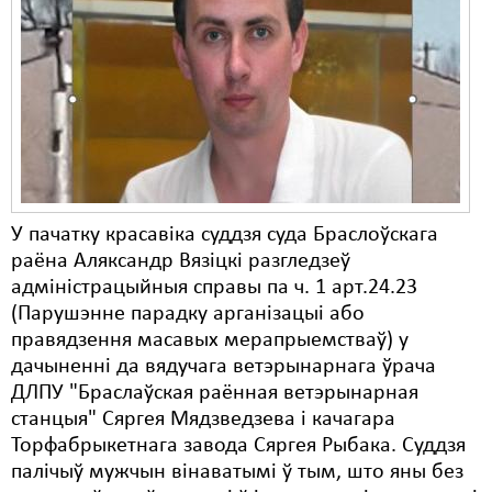
У пачатку красавіка суддзя суда Браслоўскага
раёна Аляксандр Вязіцкі разгледзеў
адміністрацыйныя справы па ч. 1 арт.24.23
(Парушэнне парадку арганізацыі або
правядзення масавых мерапрыемстваў) у
дачыненні да вядучага ветэрынарнага ўрача
ДЛПУ "Браслаўская раённая ветэрынарная
станцыя" Сяргея Мядзведзева і качагара
Торфабрыкетнага завода Сяргея Рыбака. Суддзя
палічыў мужчын вінаватымі ў тым, што яны без