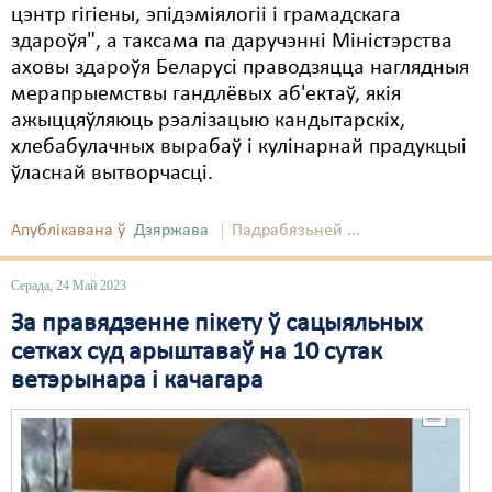
цэнтр гігіены, эпідэміялогіі і грамадскага
здароўя", а таксама па даручэнні Міністэрства
аховы здароўя Беларусі праводзяцца наглядныя
мерапрыемствы гандлёвых аб'ектаў, якія
ажыццяўляюць рэалізацыю кандытарскіх,
хлебабулачных вырабаў і кулінарнай прадукцыі
ўласнай вытворчасці.
Апублікавана ў
Дзяржава
Падрабязьней ...
Серада, 24 Май 2023
За правядзенне пікету ў сацыяльных
сетках суд арыштаваў на 10 сутак
ветэрынара і качагара