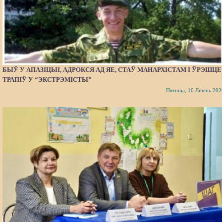
БЫЎ У АПАЗІЦЫІ, АДРОКСЯ АД ЯЕ, СТАЎ МАНАРХІСТАМ І ЎРЭШЦЕ
ТРАПІЎ У “ЭКСТРЭМІСТЫ”
Пятніца, 10 Ліпень 202