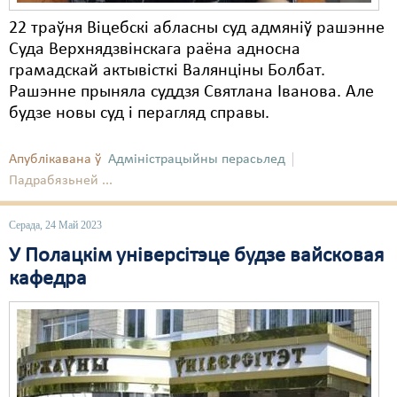
22 траўня Віцебскі абласны суд адмяніў рашэнне
Суда Верхнядзвінскага раёна адносна
грамадскай актывісткі Валянціны Болбат.
Рашэнне прыняла суддзя Святлана Іванова. Але
будзе новы суд і перагляд справы.
Апублікавана ў
Адміністрацыйны перасьлед
Падрабязьней ...
Серада, 24 Май 2023
У Полацкім універсітэце будзе вайсковая
кафедра