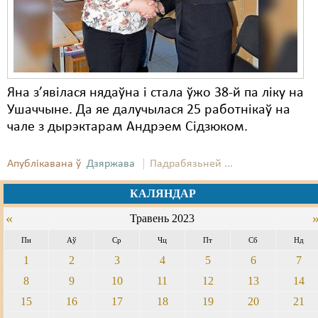
Яна з’явілася нядаўна і стала ўжо 38-й па ліку на
Ушаччыне. Да яе далучылася 25 работнікаў на
чале з дырэктарам Андрэем Сідзюком.
Апублікавана ў
Дзяржава
Падрабязьней ...
КАЛЯНДАР
«
Травень 2023
Пн
Аў
Ср
Чц
Пт
Сб
Нд
1
2
3
4
5
6
7
8
9
10
11
12
13
14
15
16
17
18
19
20
21