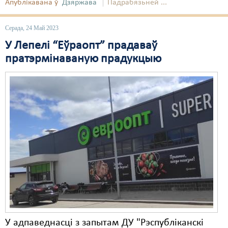
Апублікавана ў
Дзяржава
Падрабязьней ...
Серада, 24 Май 2023
У Лепелі “Еўраопт” прадаваў
пратэрмінаваную прадукцыю
У адпаведнасці з запытам ДУ "Рэспубліканскі