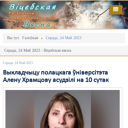
Віцебская
Рэгіянальны
праваабарончы сайт
Вясна
Галоўная
Выданьні
Адміністрацыйны перасьлед
Вы тут:
Галоўная
Серада, 24 Май 2023
Відэа
Акцыі
Серада, 24 Май 2023 - Віцебская вясна
Кантакт
Безбар'ернае асяродзьдзе
Серада, 24 Май 2023
Пра нас
Выбары
Выкладчыцу полацкага ўніверсітэта
Алену Храмцову асудзілі на 10 сутак
RSS
Грамадзянскія ініцыятывы
Дзяржава
Дыскрымінацыя
Затрыманьні