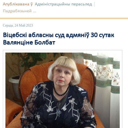
Апублікавана ў
Адміністрацыйны перасьлед
Свабода слова
Падрабязьней ...
Свабода сумленьня
Серада, 24 Май 2023
Суд
Віцебскі абласны суд адмяніў 30 сутак
Валянціне Болбат
Сьмяротнае пакараньне
Экалёгія
Правы працоўных
Сацыяльныя правы