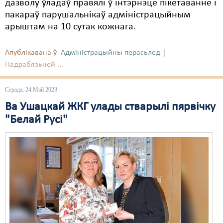
дазволу ўладаў правялі ў інтэрнэце пікетаванне і
пакараў парушальнікаў адміністрацыйным
арыштам на 10 сутак кожнага.
Апублікавана ў
Адміністрацыйны перасьлед
Падрабязьней ...
Серада, 24 Май 2023
Ва Ушацкай ЖКГ улады стварылі пярвічку
"Белай Русі"