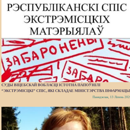
СУДЫ ВІЦЕБСКАЙ ВОБЛАСЦІ ІСТОТНА ПАПОЎНІЛІ
“ЭКСТРЭМІСЦКІ” СПІС, ЯКІ СКЛАДАЕ МІНІСТЭРСТВА ІНФАРМАЦЫ
Панядзелак, 13 Ліпень 202