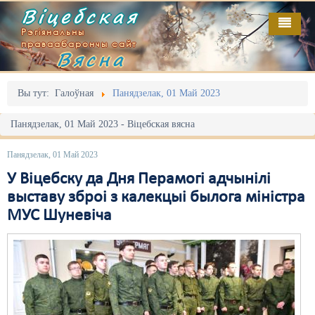
Віцебская
Рэгіянальны
праваабарончы сайт
Вясна
Галоўная
Выданьні
Адміністрацыйны перасьлед
Вы тут:
Галоўная
Панядзелак, 01 Май 2023
Відэа
Акцыі
Панядзелак, 01 Май 2023 - Віцебская вясна
Кантакт
Безбар'ернае асяродзьдзе
Панядзелак, 01 Май 2023
Пра нас
Выбары
У Віцебску да Дня Перамогі адчынілі
выставу зброі з калекцыі былога міністра
RSS
Грамадзянскія ініцыятывы
МУС Шуневіча
Дзяржава
Дыскрымінацыя
Затрыманьні