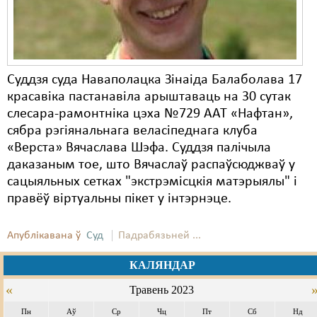
Суддзя суда Наваполацка Зінаіда Балаболава 17
красавіка пастанавіла арыштаваць на 30 сутак
слесара-рамонтніка цэха №729 ААТ «Нафтан»,
сябра рэгіянальнага веласіпеднага клуба
«Верста» Вячаслава Шэфа. Суддзя палічыла
даказаным тое, што Вячаслаў распаўсюджваў у
сацыяльных сетках "экстрэмісцкія матэрыялы" і
правёў віртуальны пікет у інтэрнэце.
Апублікавана ў
Суд
Падрабязьней ...
КАЛЯНДАР
«
Травень 2023
Пн
Аў
Ср
Чц
Пт
Сб
Нд