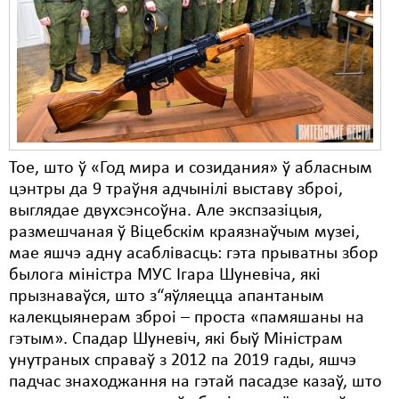
Карная псыхіятрыя
КПЧ ААН
Культурныя правы
ЛПП
Мігранты
Тое, што ў «Год мира и созидания» ў абласным
Мірныя сходы
цэнтры да 9 траўня адчынілі выставу зброі,
выглядае двухсэнсоўна. Але экспзазіцыя,
Палітвязьні
размешчаная ў Віцебскім краязнаўчым музеі,
Праваабаронцы
мае яшчэ адну асаблівасць: гэта прыватны збор
былога міністра МУС Ігара Шуневіча, які
Правы дзіцяці
прызнаваўся, што з“яўляецца апантаным
калекцыянерам зброі – проста «памяшаны на
Пэнітэнцыярная сыстэма
гэтым». Спадар Шуневіч, які быў Міністрам
Распальваньне варожасьці
унутраных справаў з 2012 па 2019 гады, яшчэ
падчас знаходжання на гэтай пасадзе казаў, што
Рознае