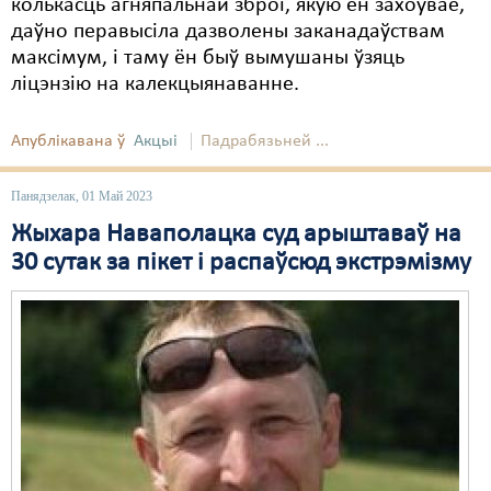
колькасць агняпальнай зброі, якую ён захоўвае,
даўно перавысіла дазволены заканадаўствам
Свабода слова
максімум, і таму ён быў вымушаны ўзяць
Свабода сумленьня
ліцэнзію на калекцыянаванне.
Суд
Апублікавана ў
Акцыі
Падрабязьней ...
Сьмяротнае пакараньне
Панядзелак, 01 Май 2023
Экалёгія
Жыхара Наваполацка суд арыштаваў на
Правы працоўных
30 сутак за пікет і распаўсюд экстрэмізму
Сацыяльныя правы