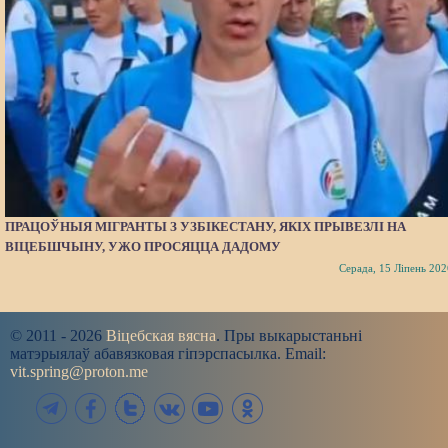
ПРАЦОЎНЫЯ МІГРАНТЫ З УЗБІКЕСТАНУ, ЯКІХ ПРЫВЕЗЛІ НА
ВІЦЕБШЧЫНУ, УЖО ПРОСЯЦЦА ДАДОМУ
Серада, 15 Ліпень 202
© 2011 - 2026
Віцебская вясна
. Пры выкарыстаньні
матэрыялаў абавязковая гіпэрспасылка. Email:
vit.spring@proton.me