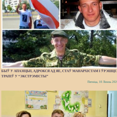
БЫЎ У АПАЗІЦЫІ, АДРОКСЯ АД ЯЕ, СТАЎ МАНАРХІСТАМ І ЎРЭШЦЕ
ТРАПІЎ У “ЭКСТРЭМІСТЫ”
Пятніца, 10 Ліпень 202