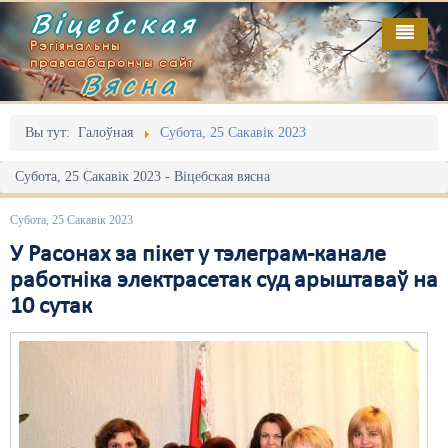
Віцебская
Рэгіянальны
праваабарончы сайт
Вясна
Галоўная
Выданьні
Адміністрацыйны перасьлед
Вы тут:
Галоўная
Субота, 25 Сакавік 2023
Відэа
Акцыі
Субота, 25 Сакавік 2023 - Віцебская вясна
Кантакт
Безбар'ернае асяродзьдзе
Субота, 25 Сакавік 2023
Пра нас
Выбары
У Расонах за пікет у тэлеграм-канале
работніка электрасетак суд арыштаваў на
RSS
Грамадзянскія ініцыятывы
10 сутак
Дзяржава
Дыскрымінацыя
Затрыманьні