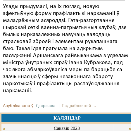
Улады прыдумалі, на іх погляд, новую
эфектыўную форму прафілактыкі наркаманіі ў
маладзёжным асяроддзі. Гэта-разгортванне
шырокай сеткі ваенна-патрыятычныя клубаў, дзе
былых нарказалежных навучаць валодаць
стралковай зброяй і элементам рукапашнага
баю. Такая ідэя прагучала на адкрытым
пасяджэнні Аршанскага райвыканкама з удзелам
міністра ўнутраных спраў Івана Кубракова, пад
час якога абмяркоўваліся меры па барацьбе са
злачыннасцю ў сферы незаконнага абароту
наркотыкаў і прафілактыцы распаўсюджвання
наркаманіі.
Апублікавана ў
Дзяржава
Падрабязьней ...
КАЛЯНДАР
«
Сакавік 2023