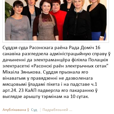
Карная псыхіятрыя
КПЧ ААН
Культурныя правы
ЛПП
Мігранты
Суддзя суда Расонскага раёна Рада Доміч 16
Мірныя сходы
сакавіка разгледзела адміністрацыйную справу ў
дачыненні да электраманцёра філіяла Полацкія
Палітвязьні
электрасеткі «Расонскі раён электрычных сетак"
Міхаіла Зянькова. Суддзя прызнала яго
Праваабаронцы
вінаватым у правядзенні не дазволенага
Правы дзіцяці
мясцовымі ўладамі пікета і на падставе ч.1
арт.24. 23 КаАП падвергла яго пакаранню ў
Пэнітэнцыярная сыстэма
выглядзе арышту тэрмінам на 10 сутак.
Распальваньне варожасьці
Апублікавана ў
Суд
Падрабязьней ...
Рознае