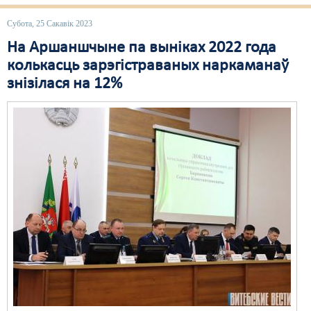
Свабода слова
Субота, 25 Сакавік 2023
На Аршаншчыне па выніках 2022 года
Свабода сумленьня
колькасць зарэгістраваных наркаманаў
Суд
знізілася на 12%
Сьмяротнае пакараньне
Экалёгія
Правы працоўных
Сацыяльныя правы