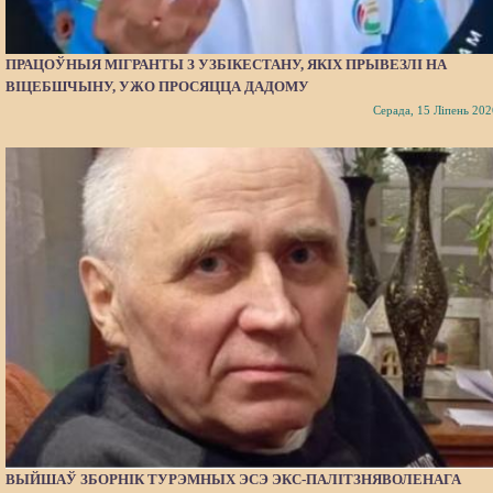
ПРАЦОЎНЫЯ МІГРАНТЫ З УЗБІКЕСТАНУ, ЯКІХ ПРЫВЕЗЛІ НА
ВІЦЕБШЧЫНУ, УЖО ПРОСЯЦЦА ДАДОМУ
Серада, 15 Ліпень 202
ВЫЙШАЎ ЗБОРНІК ТУРЭМНЫХ ЭСЭ ЭКС-ПАЛІТЗНЯВОЛЕНАГА