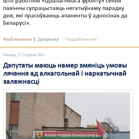
што работнікі «ідэалагічнага фронту» сёння
павінны супрацьстаяць негатыўнаму парадку
Свабода слова
дня, які прасоўваюць апаненты ў адносінах да
Беларусі».
Свабода сумленьня
Суд
Апублікавана ў
Дзяржава
Падрабязьней ...
Сьмяротнае пакараньне
Пятніца, 27 Студзень 2023
Экалёгія
Дэпутаты маюць намер змяніць умовы
лячэння ад алкагольнай і наркатычнай
Правы працоўных
залежнасці
Сацыяльныя правы