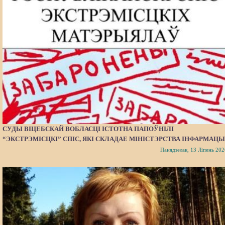
СУДЫ ВІЦЕБСКАЙ ВОБЛАСЦІ ІСТОТНА ПАПОЎНІЛІ
“ЭКСТРЭМІСЦКІ” СПІС, ЯКІ СКЛАДАЕ МІНІСТЭРСТВА ІНФАРМАЦЫ
Панядзелак, 13 Ліпень 202