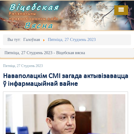
Віцебская
Рэгіянальны
праваабарончы сайт
Вясна
Галоўная
Выданьні
Адміністрацыйны перасьлед
Вы тут:
Галоўная
Пятніца, 27 Студзень 2023
Відэа
Акцыі
Пятніца, 27 Студзень 2023 - Віцебская вясна
Кантакт
Безбар'ернае асяродзьдзе
Пятніца, 27 Студзень 2023
Пра нас
Выбары
Наваполацкім СМІ загада актывізавацца
ў інфармацыйнай вайне
RSS
Грамадзянскія ініцыятывы
Дзяржава
Дыскрымінацыя
Затрыманьні