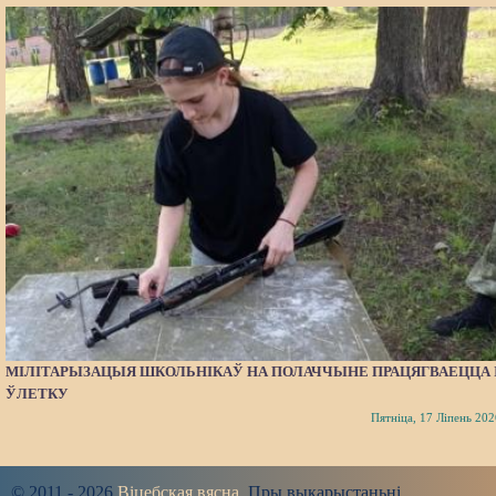
МІЛІТАРЫЗАЦЫЯ ШКОЛЬНІКАЎ НА ПОЛАЧЧЫНЕ ПРАЦЯГВАЕЦЦА 
ЎЛЕТКУ
Пятніца, 17 Ліпень 202
© 2011 - 2026
Віцебская вясна
. Пры выкарыстаньні