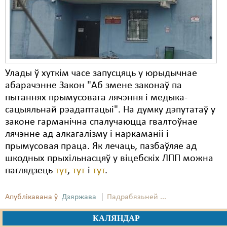
Улады ў хуткім часе запусцяць у юрыдычнае
абарачэнне Закон "Аб змене законаў па
пытаннях прымусовага лячэння і медыка-
сацыяльнай рэадаптацыі". На думку дэпутатаў у
законе гарманічна спалучаюцца гвалтоўнае
лячэнне ад алкагалізму і наркаманіі і
прымусовая праца. Як лечаць, пазбаўляе ад
шкодных прыхільнасцяў у віцебскіх ЛПП можна
паглядзець
тут
,
тут
і
тут
.
Апублікавана ў
Дзяржава
Падрабязьней ...
КАЛЯНДАР