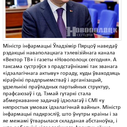
Карная псыхіятрыя
КПЧ ААН
Культурныя правы
ЛПП
Міністр інфармацыі Ўладзімір Пярцоў наведаў
Мігранты
рэдакцыі наваполацкага тэлевізійнага канала
Мірныя сходы
«Вектор ТВ» і газеты «Новополоцк сегодня». А
таксама сустрэўся з прадстаўнікамі так званага
Палітвязьні
«ідэалагічнага актыву» гораду, куды ўваходзяць
кіраўнікі прадпрыемстваў і арганізацый,
Праваабаронцы
удзельнікі праўладных партыйных структур,
Правы дзіцяці
прафсаюзаў і гд. Тэмай гутаркі стала
абмеркаванне задачаў ідэолагаў і СМІ «у
Пэнітэнцыярная сыстэма
няпростых умовах ідэалагічнай вайны». Міністр
інфармацыі падкрэсліў, што ўнутры краіны і за
Распальваньне варожасьці
яе межамі ўтварылася складаная абстаноўка, і
Рознае