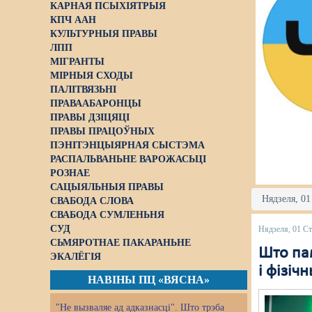
КАРНАЯ ПСЫХІЯТРЫЯ
КПЧ ААН
КУЛЬТУРНЫЯ ПРАВЫ
ЛПП
МІГРАНТЫ
МІРНЫЯ СХОДЫ
ПАЛІТВЯЗЬНІ
ПРАВААБАРОНЦЫ
ПРАВЫ ДЗІЦЯЦІ
ПРАВЫ ПРАЦОЎНЫХ
ПЭНІТЭНЦЫЯРНАЯ СЫСТЭМА
РАСПАЛЬВАНЬНЕ ВАРОЖАСЬЦІ
РОЗНАЕ
САЦЫЯЛЬНЫЯ ПРАВЫ
Нядзеля, 01
СВАБОДА СЛОВА
СВАБОДА СУМЛЕНЬНЯ
СУД
Нядзеля, 01 Ст
СЬМЯРОТНАЕ ПАКАРАНЬНЕ
Што пам
ЭКАЛЁГІЯ
і фізіч
НАВІНЫ ПЦ «ВЯСНА»
"Не вызваляе ад адказнасці". Што трэба