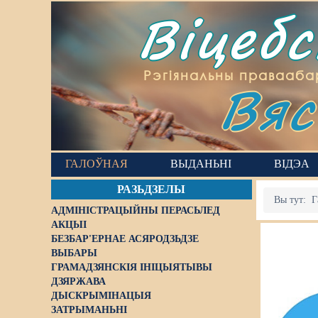
Віцеб
Вяс
Рэгіянальны правааба
ГАЛОЎНАЯ
ВЫДАНЬНІ
ВІДЭА
РАЗЬДЗЕЛЫ
Вы тут:
Г
АДМІНІСТРАЦЫЙНЫ ПЕРАСЬЛЕД
АКЦЫІ
БЕЗБАР'ЕРНАЕ АСЯРОДЗЬДЗЕ
ВЫБАРЫ
ГРАМАДЗЯНСКІЯ ІНІЦЫЯТЫВЫ
ДЗЯРЖАВА
ДЫСКРЫМІНАЦЫЯ
ЗАТРЫМАНЬНІ