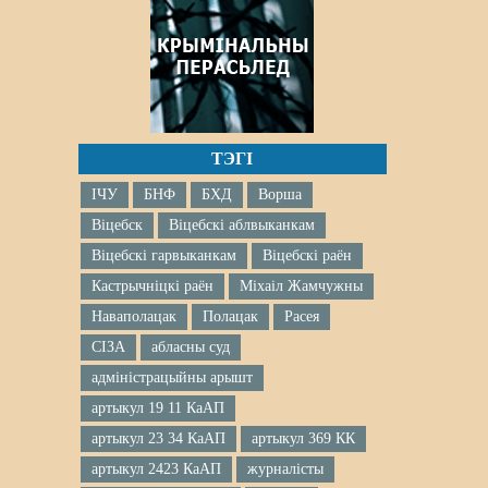
ТЭГІ
ІЧУ
БНФ
БХД
Ворша
Віцебск
Віцебскі аблвыканкам
Віцебскі гарвыканкам
Віцебскі раён
Кастрычніцкі раён
Міхаіл Жамчужны
Наваполацак
Полацак
Расея
СІЗА
абласны суд
адміністрацыйны арышт
артыкул 19 11 КаАП
артыкул 23 34 КаАП
артыкул 369 КК
артыкул 2423 КаАП
журналісты