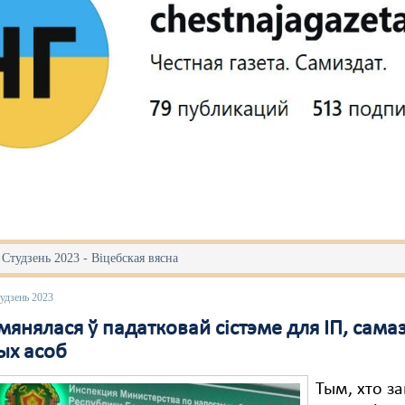
 Студзень 2023 - Віцебская вясна
удзень 2023
янялася ў падатковай сістэме для ІП, сама
ных асоб
Тым, хто з