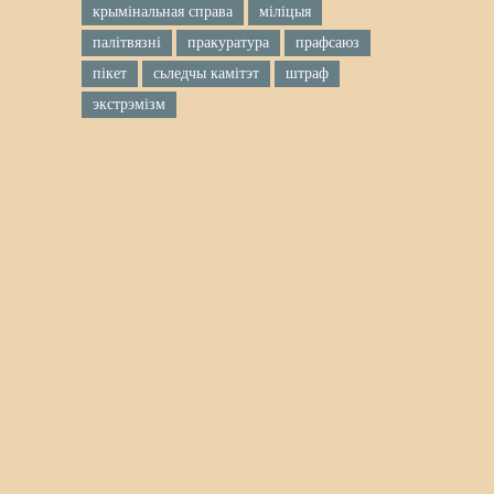
крымінальная справа
міліцыя
палітвязні
пракуратура
прафсаюз
пікет
сьледчы камітэт
штраф
экстрэмізм