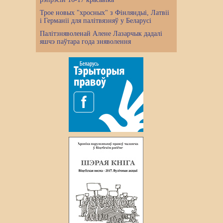
Трое новых "хросных" з Фінляндыі, Латвіі
і Германіі для палітвязняў у Беларусі
Палітзняволенай Алене Лазарчык дадалі
яшчэ паўтара года зняволення