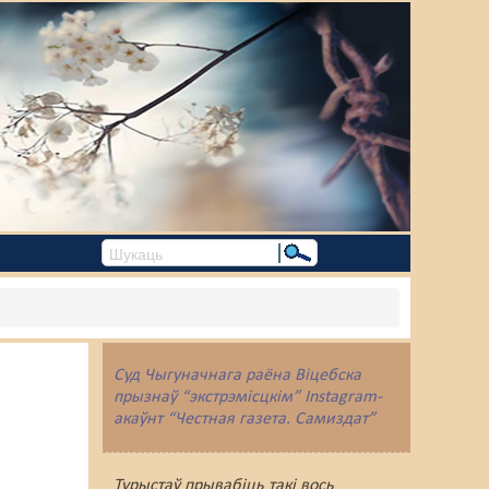
Суд Чыгуначнага раёна Віцебска
прызнаў “экстрэмісцкім” Instagram-
акаўнт “Честная газета. Самиздат”
Турыстаў прывабіць такі вось