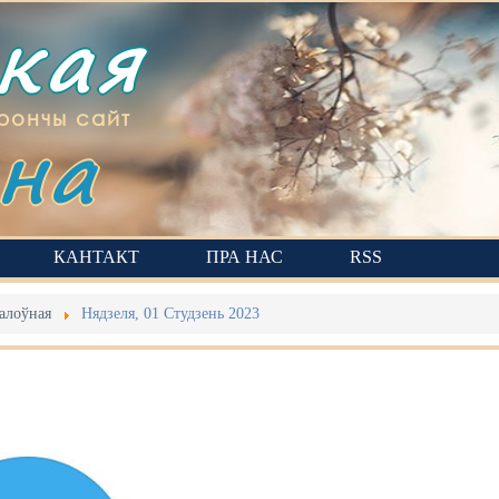
ская
на
рончы сайт
КАНТАКТ
ПРА НАС
RSS
алоўная
Нядзеля, 01 Студзень 2023