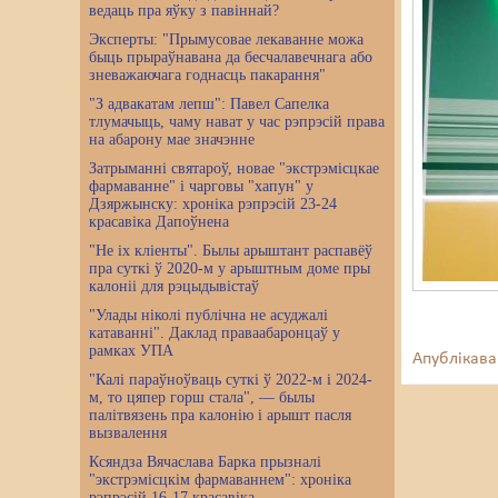
ведаць пра яўку з павіннай?
Эксперты: "Прымусовае лекаванне можа
быць прыраўнавана да бесчалавечнага або
зневажаючага годнасць пакарання"
"З адвакатам лепш": Павел Сапелка
тлумачыць, чаму нават у час рэпрэсій права
на абарону мае значэнне
Затрыманні святароў, новае "экстрэмісцкае
фармаванне" і чарговы "хапун" у
Дзяржынску: хроніка рэпрэсій 23-24
красавіка Дапоўнена
"Не іх кліенты". Былы арыштант распавёў
пра суткі ў 2020-м у арыштным доме пры
калоніі для рэцыдывістаў
"Улады ніколі публічна не асуджалі
катаванні". Даклад праваабаронцаў у
рамках УПА
Апублікава
"Калі параўноўваць суткі ў 2022-м і 2024-
м, то цяпер горш стала", — былы
палітвязень пра калонію і арышт пасля
вызвалення
Ксяндза Вячаслава Барка прызналі
"экстрэмісцкім фармаваннем": хроніка
рэпрэсій 16-17 красавіка