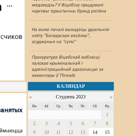
мядзведзь? У Віцебску прыдумалі
чарговы турыстычны брэнд рэгіёна
На волю пачалі выходзіць удзельнікі
злёту "Беларуская вясёлка",
асуджаныя на "суткі"
Пракуратура Віцебскай вобласці
палохае крымінальнай і
адміністрацыйнай адказнасцю за
каментары ў Threads
КАЛЯНДАР
«
»
Студзень 2023
Пн
Аў
Ср
Чц
Пт
Сб
Нд
занятых
1
2
3
4
5
6
7
8
аймаецца
9
10
11
12
13
14
15