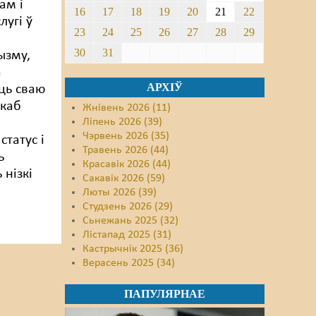
ам і
16
17
18
19
20
21
22
лугі ў
23
24
25
26
27
28
29
30
31
ызму,
а
АРХІЎ
ць сваю
 каб
Жнівень 2026 (11)
Ліпень 2026 (39)
Чэрвень 2026 (35)
статус і
Травень 2026 (44)
ь
Красавік 2026 (44)
 нізкі
Сакавік 2026 (59)
Люты 2026 (39)
Студзень 2026 (29)
Сьнежань 2025 (32)
Лістапад 2025 (31)
Кастрычнік 2025 (36)
Верасень 2025 (34)
ПАПУЛЯРНАЕ