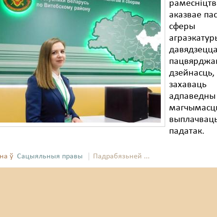
рамесніцтв
аказвае пас
сферы
аграэкатур
давядзецц
пацвярджа
дзейнасць,
захаваць
адпаведны 
магчымасц
выплачваць
падатак.
на ў
Сацыяльныя правы
Падрабязьней ...