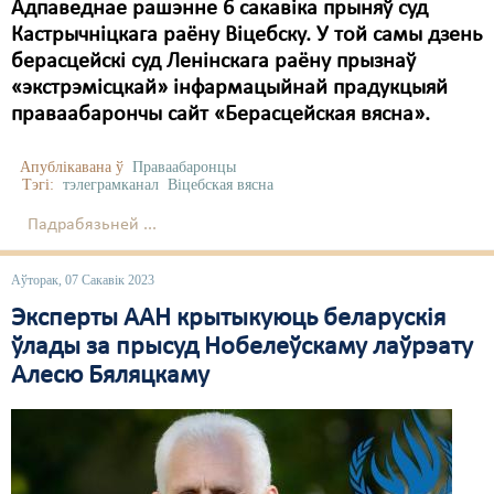
Адпаведнае рашэнне 6 сакавіка прыняў суд
Кастрычніцкага раёну Віцебску. У той самы дзень
берасцейскі суд Ленінскага раёну прызнаў
«экстрэмісцкай» інфармацыйнай прадукцыяй
праваабарончы сайт «Берасцейская вясна».
Апублікавана ў
Праваабаронцы
Тэгі:
тэлеграмканал
Віцебская вясна
Падрабязьней ...
Аўторак, 07 Сакавік 2023
Эксперты ААН крытыкуюць беларускія
ўлады за прысуд Нобелеўскаму лаўрэату
Алесю Бяляцкаму