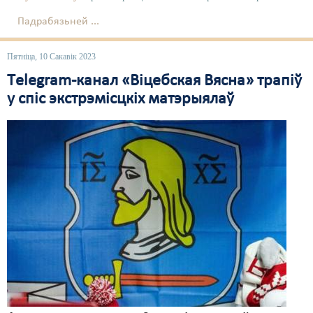
Падрабязьней ...
Свабода слова
Свабода сумленьня
Пятніца, 10 Сакавік 2023
Тelegram-канал «Віцебская Вясна» трапіў
Суд
у спіс экстрэмісцкіх матэрыялаў
Сьмяротнае пакараньне
Экалёгія
Правы працоўных
Сацыяльныя правы