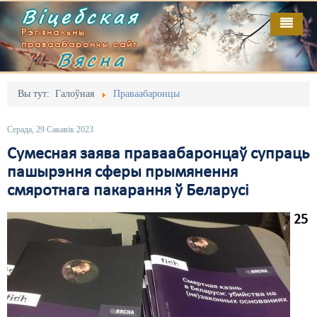
Віцебская
Рэгіянальны
праваабарончы сайт
Вясна
Галоўная
Выданьні
Адміністрацыйны перасьлед
Вы тут:
Галоўная
Праваабаронцы
Відэа
Акцыі
Серада, 29 Сакавік 2023
Кантакт
Безбар'ернае асяродзьдзе
Сумесная заява праваабаронцаў супраць
пашырэння сферы прымянення
Пра нас
Выбары
смяротнага пакарання ў Беларусі
RSS
Грамадзянскія ініцыятывы
25
Дзяржава
Дыскрымінацыя
Затрыманьні