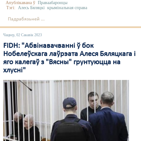
Апублікавана ў
Праваабаронцы
Тэгі:
Алесь Бяляцкі
крымінальная справа
Падрабязьней ...
Чацвер, 02 Сакавік 2023
FIDH: "Абвінавачванні ў бок
Нобелеўскага лаўрэата Алеся Бяляцкага і
яго калегаў з "Вясны" грунтуюцца на
хлусні"