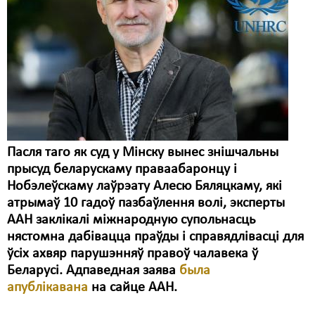
Пасля таго як суд у Мінску вынес знішчальны
прысуд беларускаму праваабаронцу і
Нобэлеўскаму лаўрэату Алесю Бяляцкаму, які
атрымаў 10 гадоў пазбаўлення волі, эксперты
ААН заклікалі міжнародную супольнасць
нястомна дабівацца праўды і справядлівасці для
ўсіх ахвяр парушэнняў правоў чалавека ў
Беларусі. Адпаведная заява
была
апублікавана
на сайце ААН.