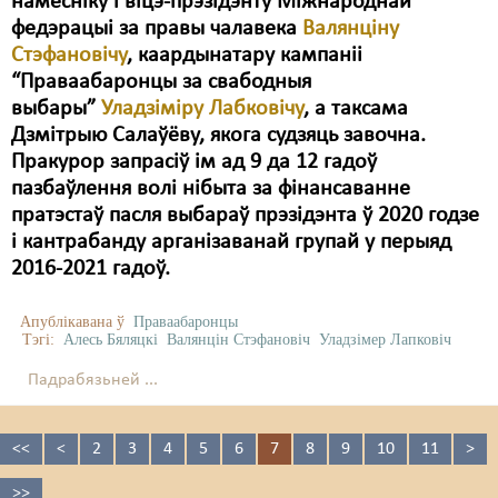
намесніку і віцэ-прэзідэнту Міжнароднай
федэрацыі за правы чалавека
Валянціну
Стэфановічу
, каардынатару кампаніі
“Праваабаронцы за свабодныя
выбары”
Уладзіміру Лабковічу
, а таксама
Дзмітрыю Салаўёву, якога судзяць завочна.
Пракурор запрасіў ім ад 9 да 12 гадоў
пазбаўлення волі нібыта за фінансаванне
пратэстаў пасля выбараў прэзідэнта ў 2020 годзе
і кантрабанду арганізаванай групай у перыяд
2016-2021 гадоў.
Апублікавана ў
Праваабаронцы
Тэгі:
Алесь Бяляцкі
Валянцін Стэфановіч
Уладзімер Лапковіч
Падрабязьней ...
<<
<
2
3
4
5
6
7
8
9
10
11
>
>>