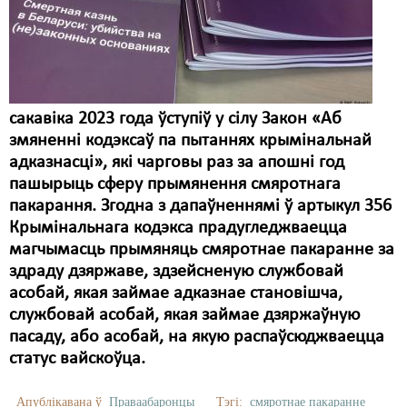
Карная псыхіятрыя
КПЧ ААН
Культурныя правы
ЛПП
сакавіка 2023 года ўступіў у сілу Закон «Аб
змяненні кодэксаў па пытаннях крымінальнай
Мігранты
адказнасці», які чарговы раз за апошні год
пашырыць сферу прымянення смяротнага
Мірныя сходы
пакарання. Згодна з дапаўненнямі ў артыкул 356
Палітвязьні
Крымінальнага кодэкса прадугледжваецца
магчымасць прымяняць смяротнае пакаранне за
Праваабаронцы
здраду дзяржаве, здзейсненую службовай
асобай, якая займае адказнае становішча,
Правы дзіцяці
службовай асобай, якая займае дзяржаўную
Пэнітэнцыярная сыстэма
пасаду, або асобай, на якую распаўсюджваецца
статус вайскоўца.
Распальваньне варожасьці
Рознае
Апублікавана ў
Праваабаронцы
Тэгі:
смяротнае пакаранне