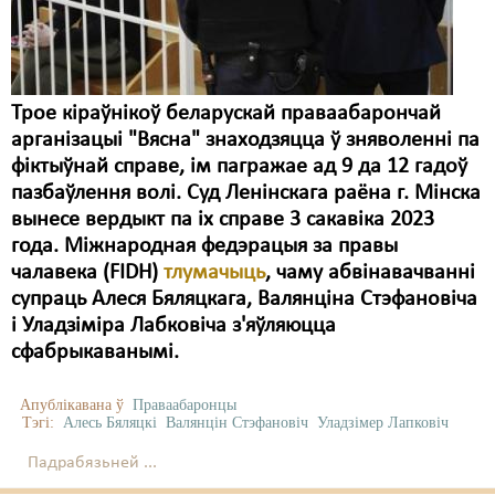
Трое кіраўнікоў беларускай праваабарончай
арганізацыі "Вясна" знаходзяцца ў зняволенні па
фіктыўнай справе, ім пагражае ад 9 да 12 гадоў
пазбаўлення волі. Суд Ленінскага раёна г. Мінска
вынесе вердыкт па іх справе 3 сакавіка 2023
года. Міжнародная федэрацыя за правы
чалавека (FIDH)
тлумачыць
, чаму абвінавачванні
супраць Алеся Бяляцкага, Валянціна Стэфановіча
і Уладзіміра Лабковіча з'яўляюцца
сфабрыкаванымі.
Апублікавана ў
Праваабаронцы
Тэгі:
Алесь Бяляцкі
Валянцін Стэфановіч
Уладзімер Лапковіч
Падрабязьней ...