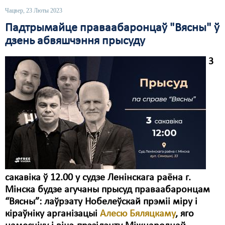
Чацвер, 23 Люты 2023
Падтрымайце праваабаронцаў "Вясны" ў
дзень абвяшчэння прысуду
3
сакавіка ў 12.00 у судзе Ленінскага раёна г.
Мінска будзе агучаны прысуд праваабаронцам
“Вясны”: лаўрэату Нобелеўскай прэміі міру і
кіраўніку арганізацыі
Алесю Бяляцкаму
, яго