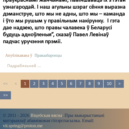
праўкраснымі жанчынамі, павіншаваць іх з гэтай
узнагародай. І наш агульны шэраг сёння выразна
дэманструе, што мы не адны, што мы – каманда
і ўто мы рушым у правільным накірунку. І гэта
дае надзею, што правы чалавека ў Беларусі
будуць адноўленыя”, сказаў Павел Левінаў
падчас уручэння прэміі.
Апублікавана ў
Праваабаронцы
Падрабязьней ...
<<
<
1
2
3
4
5
6
7
8
9
10
>
>>
© 2011 - 2026
Віцебская вясна
. Пры выкарыстаньні
матэрыялаў абавязковая гіпэрспасылка. Email:
vit.spring@proton.me