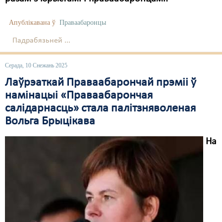
Апублікавана ў
Праваабаронцы
Падрабязьней ...
Серада, 10 Снежань 2025
Лаўрэаткай Праваабарончай прэміі ў
намінацыі «Праваабарончая
салідарнасць» стала палітзняволеная
Вольга Брыцікава
На