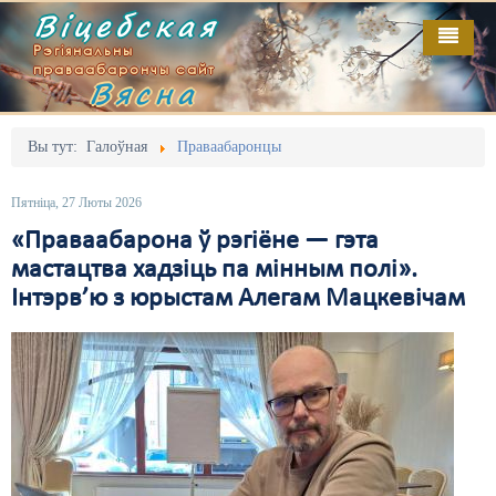
Віцебская
Рэгіянальны
праваабарончы сайт
Вясна
Галоўная
Выданьні
Адміністрацыйны перасьлед
Вы тут:
Галоўная
Праваабаронцы
Відэа
Акцыі
Пятніца, 27 Люты 2026
Кантакт
Безбар'ернае асяродзьдзе
«Праваабарона ў рэгіёне — гэта
мастацтва хадзіць па мінным полі».
Пра нас
Выбары
Інтэрв’ю з юрыстам Алегам Мацкевічам
RSS
Грамадзянскія ініцыятывы
Дзяржава
Дыскрымінацыя
Затрыманьні