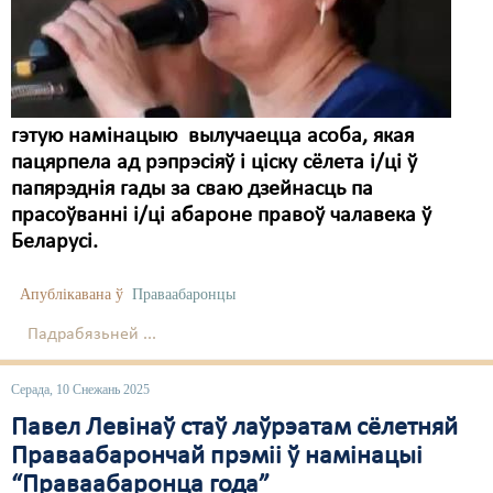
гэтую намінацыю вылучаецца асоба, якая
пацярпела ад рэпрэсіяў і ціску сёлета і/ці ў
папярэднія гады за сваю дзейнасць па
прасоўванні і/ці абароне правоў чалавека ў
Беларусі.
Апублікавана ў
Праваабаронцы
Падрабязьней ...
Серада, 10 Снежань 2025
Павел Левінаў стаў лаўрэатам сёлетняй
Праваабарончай прэміі ў намінацыі
“Праваабаронца года”