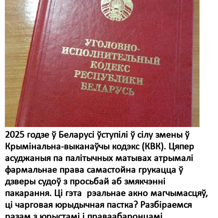
2025 годзе ў Беларусі ўступілі ў сілу змены ў
Крымінальна-выканаўчы кодэкс (КВК). Цяпер
асуджаныя па палітычных матывах атрымалі
фармальнае права самастойна грукацца ў
дзверы судоў з просьбай аб змякчэнні
пакарання. Ці гэта рэальнае акно магчымасцяў,
ці чарговая юрыдычная пастка? Разбіраемся
разам з юрыстамі і праваабаронцамі.