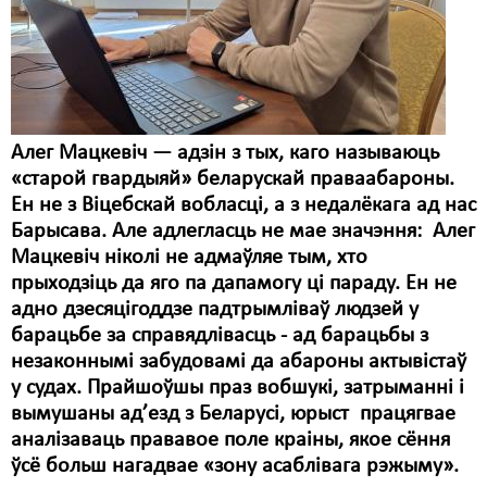
Карная псыхіятрыя
КПЧ ААН
Культурныя правы
ЛПП
Алег Мацкевіч — адзін з тых, каго называюць
Мігранты
«старой гвардыяй» беларускай праваабароны.
Ен не з Віцебскай вобласці, а з недалёкага ад нас
Мірныя сходы
Барысава. Але адлегласць не мае значэння: Алег
Мацкевіч ніколі не адмаўляе тым, хто
Палітвязьні
прыходзіць да яго па дапамогу ці параду. Ен не
Праваабаронцы
адно дзесяцігоддзе падтрымліваў людзей у
барацьбе за справядлівасць - ад барацьбы з
Правы дзіцяці
незаконнымі забудовамі да абароны актывістаў
у судах. Прайшоўшы праз вобшукі, затрыманні і
Пэнітэнцыярная сыстэма
вымушаны ад’езд з Беларусі, юрыст працягвае
Распальваньне варожасьці
аналізаваць прававое поле краіны, якое сёння
ўсё больш нагадвае «зону асаблівага рэжыму».
Рознае