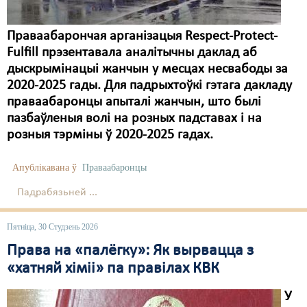
Праваабарончая арганізацыя Respect-Protect-
Fulfill прэзентавала аналітычны даклад аб
дыскрымінацыі жанчын у месцах несвабоды за
2020-2025 гады. Для падрыхтоўкі гэтага дакладу
праваабаронцы апыталі жанчын, што былі
пазбаўленыя волі на розных падставах і на
розныя тэрміны ў 2020-2025 гадах.
Апублікавана ў
Праваабаронцы
Падрабязьней ...
Пятніца, 30 Студзень 2026
Права на «палёгку»: Як вырвацца з
«хатняй хіміі» па правілах КВК
У