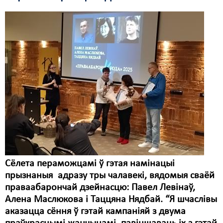
Сёлета пераможцамі ў гэтая намінацыі
прызнаныя адразу тры чалавекі, вядомыя сваёй
праваабарончай дзейнасцю: Павел Левінаў,
Алена Маслюкова і Таццяна Нядбай. “Я шчаслівы
аказацца сёння ў гэтай кампаніяй з двума