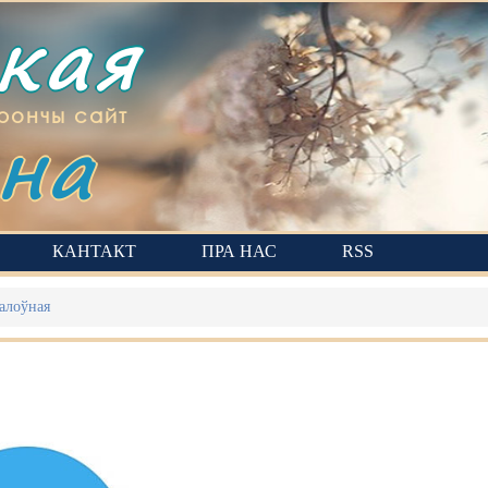
ская
на
рончы сайт
КАНТАКТ
ПРА НАС
RSS
алоўная