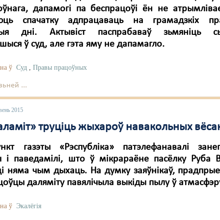
оўнага, дапамогі па беспрацоўі ён не атрымлівае
юць спачатку адпрацаваць на грамадзкіх п
ныя дні. Актывіст паспрабаваў зьмяніць сы
шыся ў суд, але гэта яму не дапамагло.
на ў
Суд
,
Правы працоўных
ьней ...
вень 2015
аламіт» труціць жыхароў навакольных вёса
нкт газэты «Рэспубліка» патэлефанавалі зане
ы і паведамілі, што ў мікрараёне пасёлку Руба В
і няма чым дыхаць. На думку заяўнікаў, прадпры
оўцы даляміту павялічыла выкіды пылу ў атмасфэр
на ў
Экалёгія