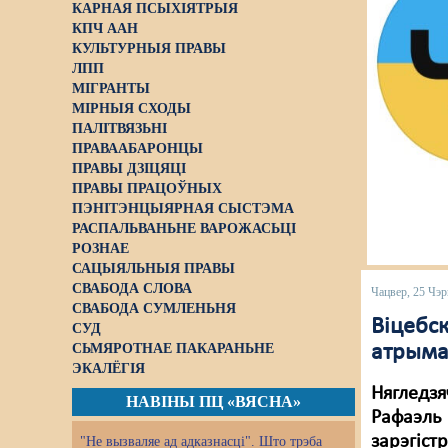
КАРНАЯ ПСЫХІЯТРЫЯ
КПЧ ААН
КУЛЬТУРНЫЯ ПРАВЫ
ЛПП
МІГРАНТЫ
МІРНЫЯ СХОДЫ
ПАЛІТВЯЗЬНІ
ПРАВААБАРОНЦЫ
ПРАВЫ ДЗІЦЯЦІ
ПРАВЫ ПРАЦОЎНЫХ
ПЭНІТЭНЦЫЯРНАЯ СЫСТЭМА
РАСПАЛЬВАНЬНЕ ВАРОЖАСЬЦІ
РОЗНАЕ
САЦЫЯЛЬНЫЯ ПРАВЫ
СВАБОДА СЛОВА
Чацвер, 25 Чэр
СВАБОДА СУМЛЕНЬНЯ
Віцебск
СУД
СЬМЯРОТНАЕ ПАКАРАНЬНЕ
атрыма
ЭКАЛЁГІЯ
Нягледзя
НАВІНЫ ПЦ «ВЯСНА»
Рафаэл
зарэгі
"Не вызваляе ад адказнасці". Што трэба