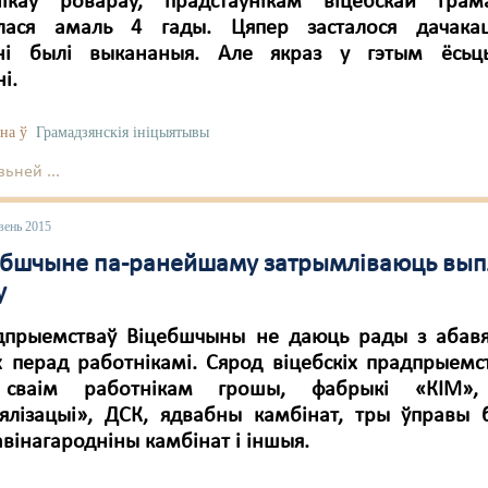
нікаў ровараў, прадстаўнікам віцебскай грама
ілася амаль 4 гады. Цяпер засталося дачака
ні былі выкананыя. Але якраз у гэтым ёсьць
і.
на ў
Грамадзянскія ініцыятывы
ьней ...
вень 2015
ебшчыне па-ранейшаму затрымліваюць вып
у
дпрыемстваў Віцебшчыны не даюць рады з абавя
 перад работнікамі. Сярод віцебскіх прадпрыемст
 сваім работнікам грошы, фабрыкі «КІМ»,
ыялізацыі», ДСК, ядвабны камбінат, тры ўправы б
вінагародніны камбінат і іншыя.