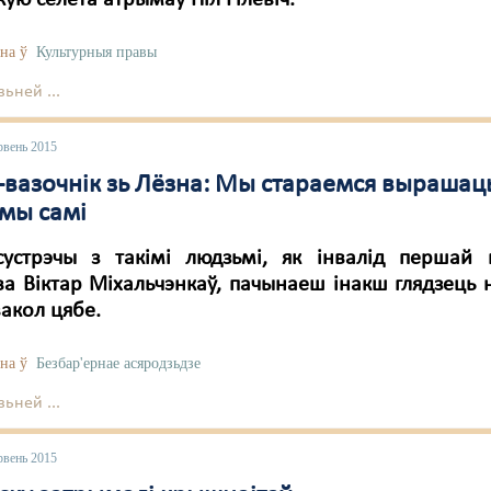
якую сёлета атрымаў Ніл Гілевіч.
на ў
Культурныя правы
ьней ...
рвень 2015
д-вазочнік зь Лёзна: Мы стараемся выраша
мы самі
сустрэчы з такімі людзьмі, як інвалід першай 
ва Віктар Міхальчэнкаў, пачынаеш інакш глядзець н
акол цябе.
на ў
Безбар'ернае асяродзьдзе
ьней ...
рвень 2015