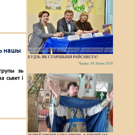
ць нашы
БУДЗЬ ЯК СТАРШЫНЯ РАЙСАВЕТА?
Чацвер, 09 Ліпень 2026
групы зь
а сьвет і