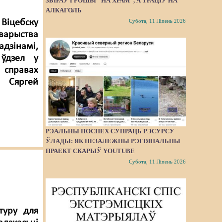
ЗБІРАЎ ГРОШЫ “НА ХРАМ”, А ТРАЦІЎ НА
АЛКАГОЛЬ
Субота, 11 Ліпень 2026
Віцебску
арыства
дзінамі,
 ўдзел у
а справах
у Сяргей
РЭАЛЬНЫ ПОСПЕХ СУПРАЦЬ РЭСУРСУ
ЎЛАДЫ: ЯК НЕЗАЛЕЖНЫ РЭГІЯНАЛЬНЫ
ПРАЕКТ СКАРЫЎ YOUTUBE
Субота, 11 Ліпень 2026
туру для