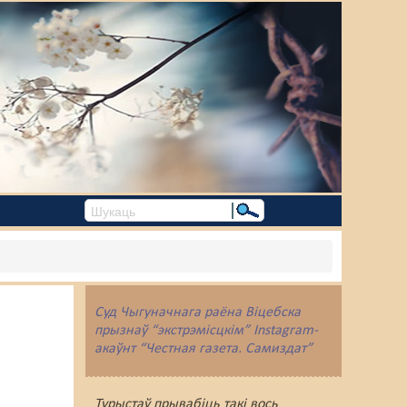
Суд Чыгуначнага раёна Віцебска
прызнаў “экстрэмісцкім” Instagram-
акаўнт “Честная газета. Самиздат”
Турыстаў прывабіць такі вось