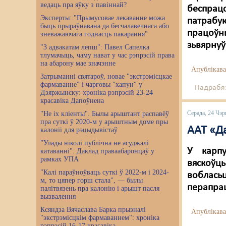
ведаць пра яўку з павіннай?
беспрац
Эксперты: "Прымусовае лекаванне можа
патрабу
быць прыраўнавана да бесчалавечнага або
працоў
зневажаючага годнасць пакарання"
зьвярнуў
"З адвакатам лепш": Павел Сапелка
тлумачыць, чаму нават у час рэпрэсій права
на абарону мае значэнне
Апублікава
Затрыманні святароў, новае "экстрэмісцкае
фармаванне" і чарговы "хапун" у
Падрабяз
Дзяржынску: хроніка рэпрэсій 23-24
красавіка Дапоўнена
Серада, 24 Чэр
"Не іх кліенты". Былы арыштант распавёў
пра суткі ў 2020-м у арыштным доме пры
ААТ «Д
калоніі для рэцыдывістаў
"Улады ніколі публічна не асуджалі
У карпу
катаванні". Даклад праваабаронцаў у
рамках УПА
вяскоўц
"Калі параўноўваць суткі ў 2022-м і 2024-
вобласьц
м, то цяпер горш стала", — былы
перапрац
палітвязень пра калонію і арышт пасля
вызвалення
Ксяндза Вячаслава Барка прызналі
Апублікава
"экстрэмісцкім фармаваннем": хроніка
рэпрэсій 16-17 красавіка