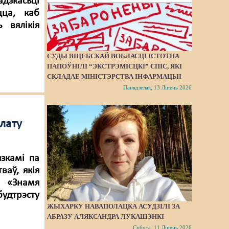
дзкасьці
цца, каб
 вялікія
СУДЫ ВІЦЕБСКАЙ ВОБЛАСЦІ ІСТОТНА
ПАПОЎНІЛІ “ЭКСТРЭМІСЦКІ” СПІС, ЯКІ
СКЛАДАЕ МІНІСТЭРСТВА ІНФАРМАЦЫІ
Панядзелак, 13 Ліпень 2026
лату
зкамі па
ваў, якія
 «Знамя
удтрэсту
ЖЫХАРКУ НАВАПОЛАЦКА АСУДЗІЛІ ЗА
АБРАЗУ АЛЯКСАНДРА ЛУКАШЭНКІ
Субота, 11 Ліпень 2026