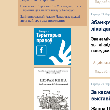
Падрабяз
Трое новых "хросных" з Фінляндыі, Латвіі
і Германіі для палітвязняў у Беларусі
Серада, 24 Чэр
Палітзняволенай Алене Лазарчык дадалі
яшчэ паўтара года зняволення
Збанкр
ліквід
Эканаміч
зь лікв
паведамі
Апублікава
Падрабяз
Серада, 24 Чэр
За кас
выставі
Жанна Ці