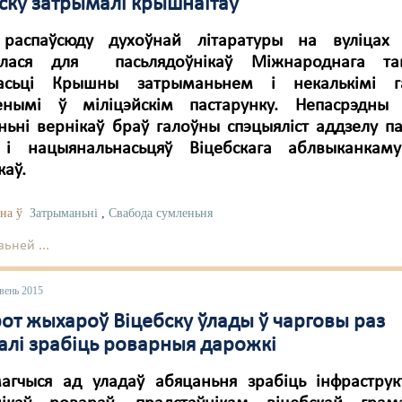
бску затрымалі крышнаітаў
распаўсюду духоўнай літаратуры на вуліцах 
ылася для пасьлядоўнікаў Міжнароднага тав
асьці Крышны затрыманьнем і некалькімі га
енымі ў міліцэйскім пастарунку. Непасрэдны
ьні вернікаў браў галоўны спэцыяліст аддзелу п
ў і нацыянальнасьцяў Віцебскага аблвыканкам
каў.
на ў
Затрыманьні
,
Свабода сумленьня
ьней ...
вень 2015
рот жыхароў Віцебску ўлады ў чарговы раз
алі зрабіць роварныя дарожкі
агчыся ад уладаў абяцаньня зрабіць інфраструк