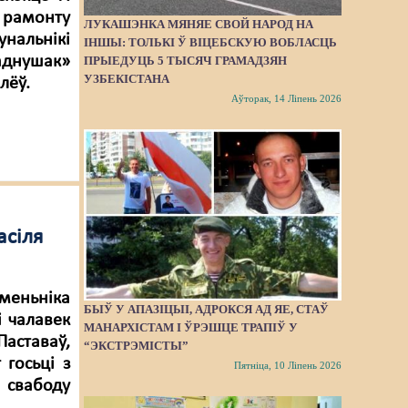
а рамонту
ЛУКАШЭНКА МЯНЯЕ СВОЙ НАРОД НА
нальнікі
ІНШЫ: ТОЛЬКІ Ў ВІЦЕБСКУЮ ВОБЛАСЦЬ
«аднушак»
ПРЫЕДУЦЬ 5 ТЫСЯЧ ГРАМАДЗЯН
УЗБЕКІСТАНА
лёў.
Аўторак, 14 Ліпень 2026
асіля
ьменьніка
БЫЎ У АПАЗІЦЫІ, АДРОКСЯ АД ЯЕ, СТАЎ
і чалавек
МАНАРХІСТАМ І ЎРЭШЦЕ ТРАПІЎ У
аставаў,
“ЭКСТРЭМІСТЫ”
госьці з
Пятніца, 10 Ліпень 2026
 свабоду