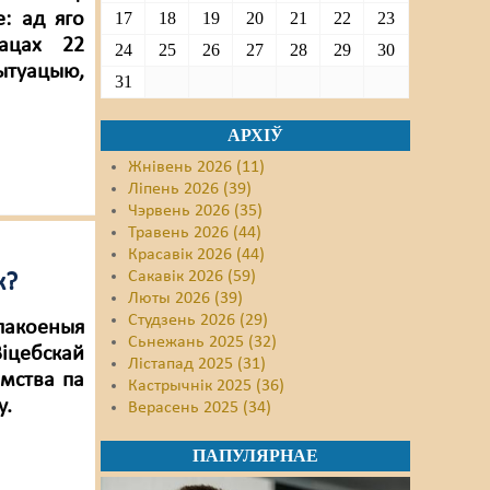
: ад яго
17
18
19
20
21
22
23
рацах 22
24
25
26
27
28
29
30
туацыю,
31
АРХІЎ
Жнівень 2026 (11)
Ліпень 2026 (39)
Чэрвень 2026 (35)
Травень 2026 (44)
Красавік 2026 (44)
Сакавік 2026 (59)
к?
Люты 2026 (39)
Студзень 2026 (29)
пакоеныя
Сьнежань 2025 (32)
іцебскай
Лістапад 2025 (31)
емства па
Кастрычнік 2025 (36)
у.
Верасень 2025 (34)
ПАПУЛЯРНАЕ