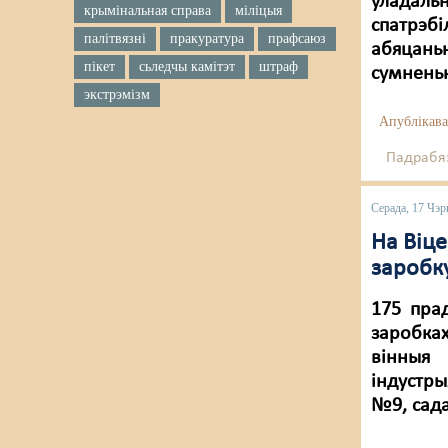
ўладаль
крымінальная справа
міліцыя
спатрэб
палітвязні
пракуратура
прафсаюз
абяцань
пікет
сьледчы камітэт
штраф
сумненьн
экстрэмізм
Апублікава
Падрабяз
Серада, 17 Чэр
На Віц
заробк
175 пра
заробках
вінныя
індустр
№9, сада