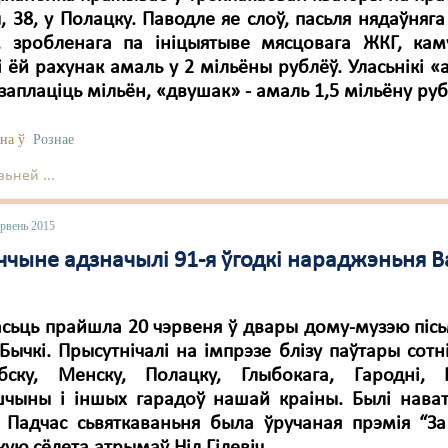
 38, у Полацку. Паводле яе слоў, пасьля нядаўняг
у, зробленага па ініцыятыве мясцовага ЖКГ, каму
і ёй рахунак амаль у 2 мільёны рублёў. Уласьнікі 
заплаціць мільён, «двушак» - амаль 1,5 мільёну руб
на ў
Рознае
ьней ...
эрвень 2015
ччыне адзначылі 91-я ўгодкі нараджэньня В
сьць прайшла 20 чэрвеня ў двары дому-музэю піс
Бычкі. Прысутнічалі на імпрэзе блізу паўтары сотн
бску, Менску, Полацку, Глыбокага, Гародні, П
чыны і іншых гарадоў нашай краіны. Былі нават 
. Падчас сьвяткаваньня была ўручаная прэмія “За