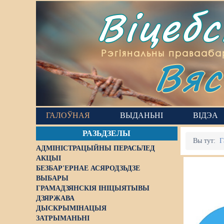
Віцеб
Вяс
Рэгіянальны правааба
ГАЛОЎНАЯ
ВЫДАНЬНІ
ВІДЭА
РАЗЬДЗЕЛЫ
Вы тут:
Г
АДМІНІСТРАЦЫЙНЫ ПЕРАСЬЛЕД
АКЦЫІ
БЕЗБАР'ЕРНАЕ АСЯРОДЗЬДЗЕ
ВЫБАРЫ
ГРАМАДЗЯНСКІЯ ІНІЦЫЯТЫВЫ
ДЗЯРЖАВА
ДЫСКРЫМІНАЦЫЯ
ЗАТРЫМАНЬНІ