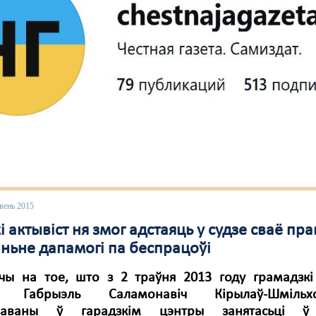
вень 2015
і актывіст ня змог адстаяць у судзе сваё пра
ньне дапамогі па беспрацоўі
чы на ​​тое, што з 2 траўня 2013 году грамадзкі
ь Габрыэль Саламонавіч Кірылаў-Шмільхо
страваны ў гарадзкім цэнтры занятасьці ў 