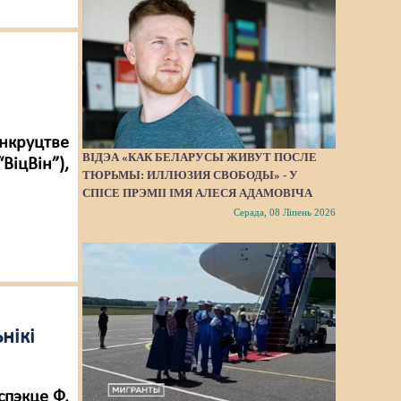
анкруцтве
ВІДЭА «КАК БЕЛАРУСЫ ЖИВУТ ПОСЛЕ
іцВін”),
ТЮРЬМЫ: ИЛЛЮЗИЯ СВОБОДЫ» - У
СПІСЕ ПРЭМІІ ІМЯ АЛЕСЯ АДАМОВІЧА
Серада, 08 Ліпень 2026
нікі
спэкце Ф.