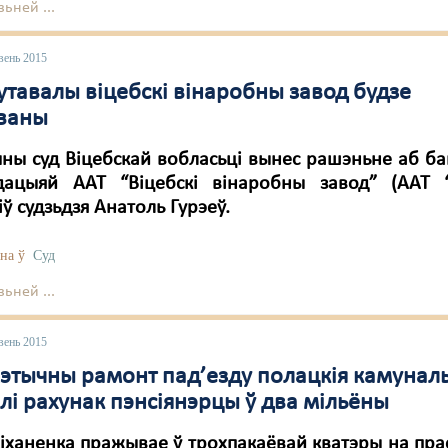
ьней ...
вень 2015
утавалы віцебскі вінаробны завод будзе
аваны
ны суд Віцебскай вобласьці вынес рашэньне аб б
ідацыяй ААТ “Віцебскі вінаробны завод” (ААТ “В
ў судзьдзя Анатоль Гурэеў.
на ў
Суд
ьней ...
вень 2015
мэтычны рамонт пад’езду полацкія камуналь
лі рахунак пэнсіянэрцы ў два мільёны
ханенка пражывае ў трохпакаёвай кватэры на пра