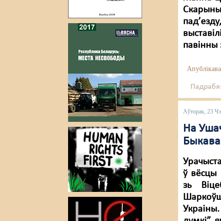
Скарыны,
пад’езд
выставіл
павінны 
Апублікава
Падрабяз
Аўторак, 23 Ч
На Уша
Быкава
Урачыста
ў вёсцы 
зь Віце
Шаркоўш
Украіны