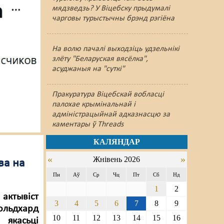
мядзведзь? У Віцебску прыдумалі
чарговы турыстычны брэнд рэгіёна
На волю пачалі выходзіць удзельнікі
злёту "Беларуская вясёлка",
асуджаныя на "суткі"
Пракуратура Віцебскай вобласці
палохае крымінальнай і
адміністрацыйнай адказнасцю за
каментары ў Threads
КАЛЯНДАР
«
»
Жнівень 2026
ва на
Пн
Аў
Ср
Чц
Пт
Сб
Нд
1
2
 актывіст
3
4
5
6
7
8
9
льдхард
10
11
12
13
14
15
16
якасьці