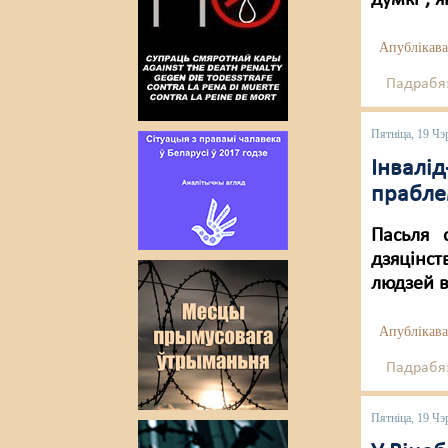
думкі”, 
Апублікава
Падрабяз
Пятніца, 19 Чэ
Інвалі
прабле
Пасьля 
дзяцінст
людзей в
Апублікава
Падрабяз
Пятніца, 19 Чэ