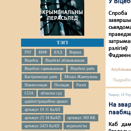
У Віце
Спроба 
завярш
сьвядом
праведз
затрыман
ТЭГІ
рэлігія
ІЧУ
БНФ
БХД
Ворша
Фадзеен
Віцебск
Віцебскі аблвыканкам
Віцебскі гарвыканкам
Віцебскі раён
Апублікава
Кастрычніцкі раён
Міхаіл Жамчужны
Падрабяз
Наваполацак
Полацак
Расея
СІЗА
абласны суд
Чацвер, 18 Чэр
адміністрацыйны арышт
На зва
артыкул 19 11 КаАП
паабяц
артыкул 23 34 КаАП
артыкул 369 КК
Каб дам
артыкул 2423 КаАП
журналісты