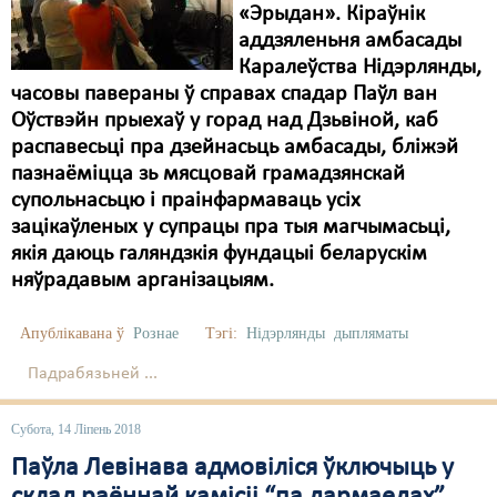
«Эрыдан». Кіраўнік
Свабода слова
аддзяленьня амбасады
Каралеўства Нідэрлянды,
Свабода сумленьня
часовы павераны ў справах спадар Паўл ван
Oўствэйн прыехаў у горад над Дзьвіной, каб
Суд
распавесьці пра дзейнасьць амбасады, бліжэй
Сьмяротнае пакараньне
пазнаёміцца зь мясцовай грамадзянскай
супольнасьцю і праінфармаваць усіх
Экалёгія
зацікаўленых у супрацы пра тыя магчымасьці,
якія даюць галяндзкія фундацыі беларускім
Правы працоўных
няўрадавым арганізацыям.
Сацыяльныя правы
Апублікавана ў
Рознае
Тэгі:
Нідэрлянды
дыпляматы
Падрабязьней ...
Субота, 14 Ліпень 2018
Паўла Левінава адмовіліся ўключыць у