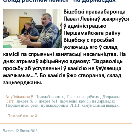
склад раённай камісіі “па дармаедах”
Віцебскі праваабаронца
Павал Левінаў зьвярнуўся
ў адміністрацыю
Першамайскага раёну
Віцебску с просьбай
уключыць яго ў склад
камісіі па спрыяньні занятасьці насельніцтва. На
днях атрымаў афіцыйную адмову: “Задаволіць
просьбу аб уступленьні ў камісію не ўяўляецца
магчымым…”. Бо камісія ўжо створаная, склад
зацьверджаны.
Апублікавана ў
Праваабаронцы
,
Правы працоўных
,
Дзяржава
Тэгі:
дэкрэт № 3
дэкрэт №1
дармаеды
камісіі па дармаедах
Першамайскі раён
праваабаронцы
ЛПП
камунальныя выдаткі
Падрабязьней ...
Чацвер, 12 Ліпень 2018