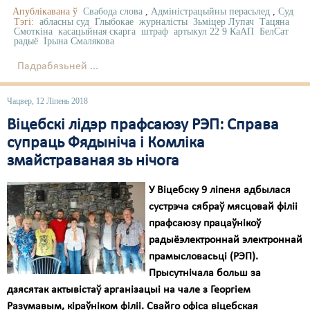
Апублікавана ў
Свабода слова
,
Адміністрацыйны перасьлед
,
Суд
Тэгі:
абласны суд
Глыбокае
журналісты
Зьміцер Лупач
Тацяна
Смоткіна
касацыйная скарга
штраф
артыкул 22 9 КаАП
БелСат
радыё
Ірына Смалякова
Падрабязьней ...
Чацвер, 12 Ліпень 2018
Віцебскі лідэр прафсаюзу РЭП: Справа
супраць Фядыніча і Комліка
змайстраваная зь нічога
У Віцебску 9 ліпеня адбылася
сустрэча сябраў мясцовай філіі
прафсаюзу працаўнікоў
радыёэлектроннай электроннай
прамысловасьці (РЭП).
Прысутнічала больш за
дзясятак актывістаў арганізацыі на чале з Георгіем
Разумавым, кіраўніком філіі. Свайго офіса віцебская