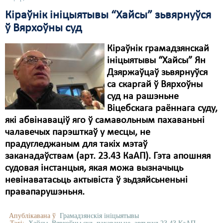
Кіраўнік ініцыятывы “Хайсы” зьвярнуўся
ў Вярхоўны суд
Кіраўнік грамадзянскай
ініцыятывы “Хайсы” Ян
Дзяржаўцаў зьвярнуўся
са скаргай ў Вярхоўны
суд на рашэньне
Віцебскага раённага суду,
які абвінаваціў яго ў самавольным пахаваньні
чалавечых парэшткаў у месцы, не
прадугледжаным для такіх мэтаў
заканадаўствам (арт. 23.43 КаАП). Гэта апошняя
судовая інстанцыя, якая можа вызначыць
невінаватасьць актывіста ў зьдзяйсьненьні
правапарушэньня.
Апублікавана ў
Грамадзянскія ініцыятывы