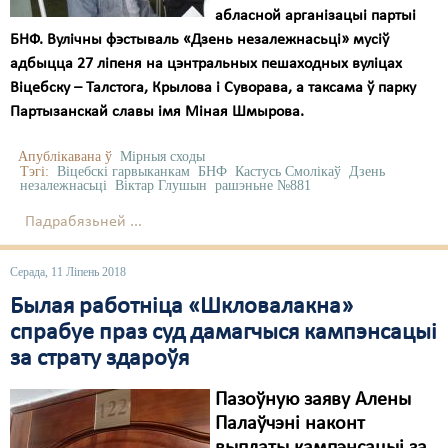
абласной арганізацыі партыі
БНФ. Вулічны фэстываль «Дзень незалежнасьці» мусіў
адбыцца 27 ліпеня на цэнтральных пешаходных вуліцах
Віцебску – Талстога, Крылова і Суворава, а таксама ў парку
Партызанскай славы імя Міная Шмырова.
Апублікавана ў
Мірныя сходы
Тэгі:
Віцебскі гарвыканкам
БНФ
Кастусь Смолікаў
Дзень
незалежнасьці
Віктар Глушын
рашэньне №881
Падрабязьней ...
Серада, 11 Ліпень 2018
Былая работніца «Шкловалакна»
спрабуе праз суд дамагчыся кампэнсацыі
за страту здароўя
Пазоўную заяву Алены
Палаўчэні наконт
выплаты кампэнсацыі за