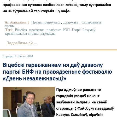
прафсаюзная суполка пазбавілася летась, таму сустракаліся
на «нэўтральнай тэрыторыі» – у кафэ.
Апублікавана ў
Правы працоўных
,
Дзяржава
,
Сацыяльныя
правы
Тэгі:
Віцебск
прафсаюз
прафсаюз РЭП
Георгі Разумаў
крымінальная справа
дармаеды
Падрабязьней ...
Серада, 11 Ліпень 2018
Віцебскі гарвыканкам ня даў дазволу
партыі БНФ на правядзеньне фэстывалю
«Дзень незалежнасьці»
Пра адмоўнае рашэньне
гарадзкіх уладаў наконт
заяўленай імпрэзы на сваёй
старонцы ў Фэйсбуку паведаміў
Кастусь Смолікаў, кіраўнік