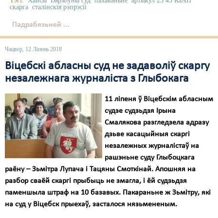
Тэгі:
Хайсы
Вярхоўны суд
пахаваньне
артыкул 23 43 КаАП
скарга
сталінскія рэпрэсіі
Падрабязьней ...
Чацвер, 12 Ліпень 2018
Віцебскі абласны суд не задаволіў скаргу
незалежнага журналіста з Глыбокага
11 ліпеня ў Віцебскім абласным
судзе судзьдзя Ірына
Смалякова разгледзела адразу
дзьве касацыйныя скаргі
незалежных журналістаў на
рашэньне суду Глыбоцкага
раёну – Зьмітра Лупача і Тацяны Смоткінай. Апошняя на
разбор сваёй скаргі прыбыць не змагла, і ёй судзьдзя
паменшыла штраф на 10 базавых. Пакараньне ж Зьмітру, які
на суд у Віцебск прыехаў, засталося нязьмененым.