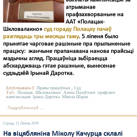
атрыманае
прафзахворваньне на
ААТ «Полацак-
Шкловалакно»
суд гораду Полацку пачаў
разглядаць тры месяцы таму
. 5 ліпеня было
прынятае чарговае рашэньне пра прыпыненьне
працэсу: жанчыне прапанавана нанова прайсьці
мэдычны агляд. Працаўніца зьбіраецца
абскарджваць гэтае рашэньне, вынесенае
судзьдзёй Ірынай Даротка.
Апублікавана ў
Правы працоўных
,
Суд
Тэгі:
Полацак
Шкловалакно
Алена Палаўчэня
прафсаюз
кампэнсацыя
Ірына Даротка
Мікола Шарах
Падрабязьней ...
Серада, 11 Ліпень 2018
На віцябляніна Міколу Качурца склалі