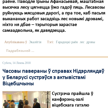
Карная псыхіятрыя
раёне. Паводле Ірыны Афанасьевай, маштабная
высечка лесу цягнецца ўжо гадоў пяць. Лесавозы
КПЧ ААН
руйнуюць мясцовыя дарогі, а пра тое, каб пасьля
выкананых работ засадзіць лес новымі дрэвамі,
Культурныя правы
ніхто ня дбае – тэрыторыя зарастае
ЛПП
самаадвольна, як давядзецца.
Мігранты
Апублікавана ў
Экалёгія
Тэгі:
Гарадоцкі раён
лес
дрэвы
Мірныя сходы
Падрабязьней ...
Палітвязьні
Субота, 14 Ліпень 2018
Праваабаронцы
Часовы павераны ў справах Нідэрляндаў
у Беларусі сустрэўся з актывістамі
Правы дзіцяці
Віцебшчыны
Пэнітэнцыярная сыстэма
Сустрэча прайшла ў
Распальваньне варожасьці
канфэрэнц-залі
віцебскага гатэлю
Рознае