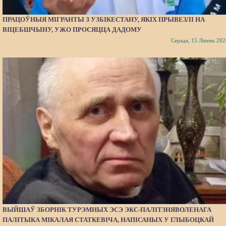
ПРАЦОЎНЫЯ МІГРАНТЫ З УЗБІКЕСТАНУ, ЯКІХ ПРЫВЕЗЛІ НА
ВІЦЕБШЧЫНУ, УЖО ПРОСЯЦЦА ДАДОМУ
Серада, 15 Ліпень 202
ВЫЙШАЎ ЗБОРНІК ТУРЭМНЫХ ЭСЭ ЭКС-ПАЛІТЗНЯВОЛЕНАГА
ПАЛІТЫКА МІКАЛАЯ СТАТКЕВІЧА, НАПІСАНЫХ У ГЛЫБОЦКАЙ