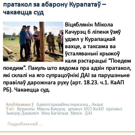
пратакол за абарону Курапатаў –
чакаецца суд
Віцяблянін Мікола
Качурэц 6 ліпеня ўзяў
удзел у Курапацкай
вахце, а таксама ва
ўсталяваньні крыжоў
каля рэстарацыі “Поедем
поедим”. Пакуль што вядома пра адзін пратакол,
які склалі на яго супрацоўнікі ДАІ за парушэньне
правілаў дарожнага руху (арт. 18.23. ч.1. КаАП
РБ). Чакаецца суд.
Апублікавана ў
Адміністрацыйны перасьлед
,
Акцыі
Тэгі:
Курапаты
Мікола Качурэц
артыкул 1823 КаАП
пратакол
Зьміцер Дашкевіч
Ніна Багінская
Менск
ДАІ
Падрабязьней ...