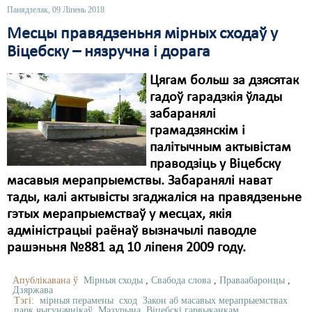
Панядзелак, 09 Ліпень 2018
Месцы правядзеньня мірных сходаў у
Віцебску – нязручна і дорага
Цягам больш за дзясятак
гадоў гарадзкія ўлады
забаранялі
грамадзянскім і
палітычным актывістам
праводзіць у Віцебску
масавыя мерапрыемствы. Забаранялі нават
тады, калі актывісты згаджаліся на правядзеньне
гэтых мерапрыемстваў у месцах, якія
адміністрацыі раёнаў вызначылі паводле
рашэньня №881 ад 10 ліпеня 2009 году.
Апублікавана ў
Мірныя сходы
,
Свабода слова
,
Праваабаронцы
,
Дзяржава
Тэгі:
мірныя перамены
сход
Закон аб масавых мерапрыемствах
парк чыгуначнікаў
Мазурына
Віцебскі гарвыканкам