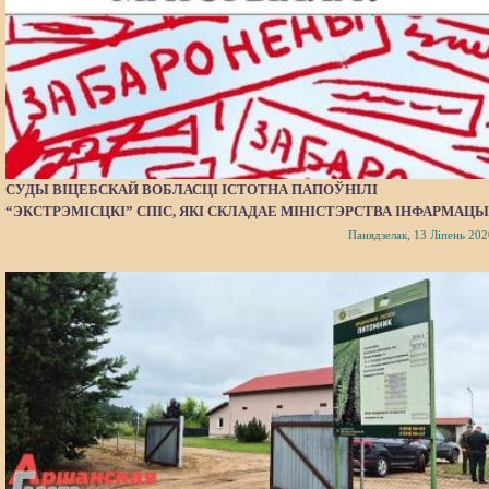
СУДЫ ВІЦЕБСКАЙ ВОБЛАСЦІ ІСТОТНА ПАПОЎНІЛІ
“ЭКСТРЭМІСЦКІ” СПІС, ЯКІ СКЛАДАЕ МІНІСТЭРСТВА ІНФАРМАЦЫ
Панядзелак, 13 Ліпень 202