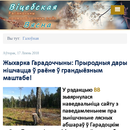
Віцебская
Рэгіянальны
праваабарончы сайт
Вясна
Галоўная
Выданьні
Адміністрацыйны перасьлед
Вы тут:
Галоўная
Відэа
Акцыі
Аўторак, 17 Ліпень 2018
Кантакт
Безбар'ернае асяродзьдзе
Жыхарка Гарадоччыны: Прыродныя дары
нішчацца ў раёне ў грандыёзным
Пра нас
Выбары
маштабе!
RSS
Грамадзянскія ініцыятывы
У рэдакцыю
ВВ
Дзяржава
зьвярнулася
наведвальніца сайту з
Дыскрымінацыя
паведамленьнем пра
зьнішчэньне лясных
Затрыманьні
абшараў ў Гарадоцкім