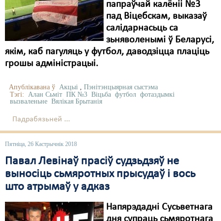
папраўчай калёніі №3
пад Віцебскам, выказаў
салідарнасьць са
зьняволенымі ў Беларусі,
якім, каб пагуляць у футбол, даводзіцца плаціць
грошы адміністрацыі.
Апублікавана ў
Акцыі
,
Пэнітэнцыярная сыстэма
Тэгі:
Алан Сьміт
ПК №3
Віцьба
футбол
фотаздымкі
вызваленьне
Вялікая Брытанія
Падрабязьней ...
Пятніца, 26 Кастрычнік 2018
Павал Левінаў прасіў судзьдзяў не
выносіць сьмяротных прысудаў і вось
што атрымаў у адказ
Напярэдадні Сусьветнага
дня супраць сьмяротнага