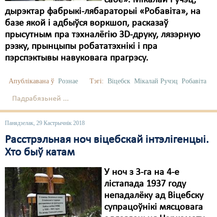
сабе». Мікалай Ручэц,
дырэктар фабрыкі-лябараторыі «Робавіта», на
Свабода слова
базе якой і адбыўся воркшоп, расказаў
прысутным пра тэхналёгію 3D-друку, лязэрную
Свабода сумленьня
рэзку, прынцыпы робататэхнікі і пра
Суд
пэрспэктывы навуковага прагрэсу.
Сьмяротнае пакараньне
Апублікавана ў
Рознае
Тэгі:
Віцебск
Мікалай Ручэц
Робавіта
Экалёгія
Падрабязьней ...
Правы працоўных
Панядзелак, 29 Кастрычнік 2018
Сацыяльныя правы
Расстрэльная ноч віцебскай інтэлігенцыі.
Хто быў катам
У ноч з 3-га на 4-е
лістапада 1937 году
непадалёку ад Віцебску
супрацоўнікі мясцовага