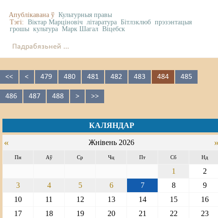
Апублікавана ў
Культурныя правы
Тэгі:
Віктар Марціновіч
літаратура
Бітлзклюб
прэзэнтацыя
грошы
культура
Марк Шагал
Віцебск
Падрабязьней ...
<<
<
479
480
481
482
483
484
485
486
487
488
>
>>
КАЛЯНДАР
«
Жнівень 2026
Пн
Аў
Ср
Чц
Пт
Сб
Нд
1
2
3
4
5
6
7
8
9
10
11
12
13
14
15
16
17
18
19
20
21
22
23