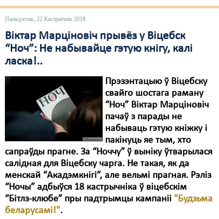
Панядзелак, 22 Кастрычнік 2018
Віктар Марціновіч прывёз у Віцебск
“Ноч”: Не набывайце гэтую кнігу, калі
ласка!..
Прэзэнтацыю ў Віцебску
свайго шостага раману
“Ноч” Віктар Марціновіч
пачаў з парады не
набываць гэтую кніжку і
пакінуць яе тым, хто
сапраўды прагне. За “Ноччу” ў выніку ўтварылася
салідная для Віцебску чарга. Не такая, як да
менскай “Акадэмкнігі”, але вельмі прагная. Рэліз
“Ночы” адбыўся 18 кастрычніка ў віцебскім
“Бітлз-клюбе” пры падтрымцы кампаніі
"Будзьма
беларусамі!"
.