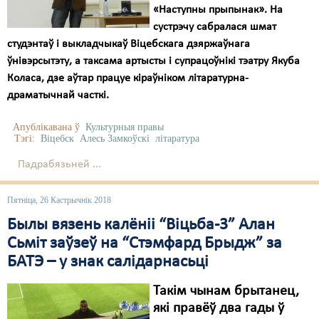
«Наступны прыпынак». На
сустрэчу сабралася шмат
студэнтаў і выкладчыкаў Віцебскага дзяржаўнага
ўнівэрсытэту, а таксама артысты і супрацоўнікі тэатру Якуба
Коласа, дзе аўтар працуе кіраўніком літаратурна-
драматычнай часткі.
Апублікавана ў
Культурныя правы
Тэгі:
Віцебск
Алесь Замкоўскі
літаратура
Падрабязьней ...
Пятніца, 26 Кастрычнік 2018
Былы вязень калёніі “Віцьба-3” Алан
Сьміт заўзеў на “Стэмфард Брыдж” за
БАТЭ – у знак салідарнасьці
Такім чынам брытанец,
які правёў два гады ў