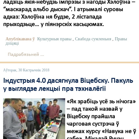
Карная псыхіятрыя
ладзіць якія-небудзь імпрэзы з нагоды Хэлоўіна –
“маскарад альбо дыскач”. І атрымалі суровы
КПЧ ААН
адказ: Хэлоўіна ня будзе, 2 лістапада
прыходзьце… у піянэрскіх касьцюмах.
Культурныя правы
ЛПП
Апублікавана ў
Культурныя правы
,
Свабода сумленьня
,
Правы
дзіцяці
Мігранты
Падрабязьней ...
Мірныя сходы
Аўторак, 30 Кастрычнік 2018
Палітвязьні
Індустрыя 4.0 дасягнула Віцебску. Пакуль
Праваабаронцы
у выглядзе лекцыі пра тэхналёгіі
Правы дзіцяці
«Як зрабіць усё зь нічога»
– пад такой назвай у
Пэнітэнцыярная сыстэма
Віцебску прайшла
чарговая сустрэча ў
Распальваньне варожасьці
межах курсу «Навука не ў
Рознае