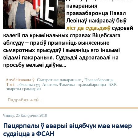
пакараньня
праваабаронца Павал
Левінаў накіраваў быў
ліст да судзьдзяў
судовай
калегіі па крымінальных справах Віцебскага
аблсуду – прасіў прыпыніць вынясеньне
сьмяротных прысудаў і зьмяніць яго іншымі
відамі пакараньня. Судзьдзі адрэагавалі на
просьбу вельмі дзіўна…
Апублікавана ў
Сьмяротнае пакараньне
,
Праваабаронцы
Тэгі:
абласны суд
Анатоль Фаменка
праваабаронцы
БХК
звароты грамадзян
Падрабязьней ...
Чацвер, 25 Кастрычнік 2018
Пацярпелы ў аварыі віцябчук мае намер
судзіцца з ФСАН