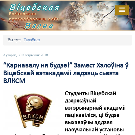
Віцебская
Рэгіянальны
праваабарончы сайт
Вясна
Галоўная
Выданьні
Адміністрацыйны перасьлед
Вы тут:
Галоўная
Відэа
Акцыі
Аўторак, 30 Кастрычнік 2018
Кантакт
Безбар'ернае асяродзьдзе
“Карнавалу ня будзе!” Замест Хэлоўіна ў
Віцебскай вэтакадэміі ладзяць сьвята
Пра нас
Выбары
ВЛКСМ
RSS
Грамадзянскія ініцыятывы
Студэнты Віцебскай
Дзяржава
дзяржаўнай
вэтэрынарнай акадэміі
Дыскрымінацыя
пацікавіліся, ці будзе
выхаваўчы аддзел
Затрыманьні
навучальнай установы