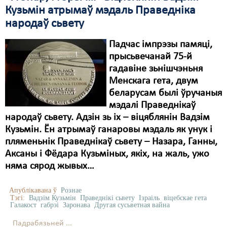
Кузьмін атрымаў мэдаль Праведніка
народаў сьвету
Падчас імпрэзы памяці,
прысьвечанай 75-й
гадавіне зьнішчэньня
Менскага гета, двум
беларусам былі ўручаныя
мэдалі Праведнікаў
народаў сьвету. Адзін зь іх – віцяблянін Вадзім
Кузьмін. Ён атрымаў ганаровы мэдаль як унук і
пляменьнік Праведнікаў сьвету – Назара, Ганны,
Аксаны і Фёдара Кузьміных, якіх, на жаль, ужо
няма сярод жывых…
Апублікавана ў
Рознае
Тэгі:
Вадзім Кузьмін
Праведнікі сьвету
Ізраіль
віцебскае гета
Галакост
габрэі
Заронава
Другая сусьветная вайна
Падрабязьней ...