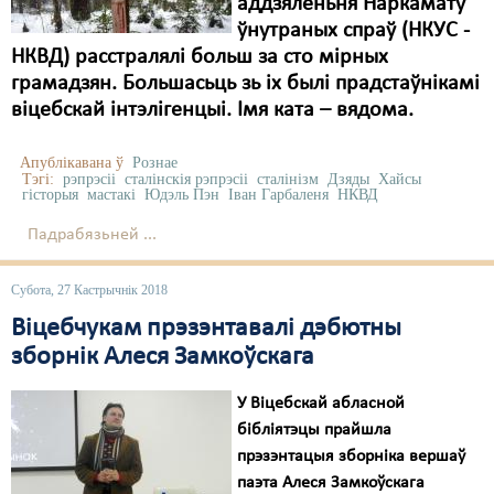
аддзяленьня Наркамату
ўнутраных спраў (НКУС -
НКВД) расстралялі больш за сто мірных
грамадзян. Большасьць зь іх былі прадстаўнікамі
віцебскай інтэлігенцыі. Імя ката – вядома.
Апублікавана ў
Рознае
Тэгі:
рэпрэсіі
сталінскія рэпрэсіі
сталінізм
Дзяды
Хайсы
гісторыя
мастакі
Юдэль Пэн
Іван Гарбаленя
НКВД
Падрабязьней ...
Субота, 27 Кастрычнік 2018
Віцебчукам прэзэнтавалі дэбютны
зборнік Алеся Замкоўскага
У Віцебскай абласной
бібліятэцы прайшла
прэзэнтацыя зборніка вершаў
паэта Алеся Замкоўскага