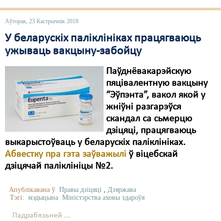
Аўторак, 23 Кастрычнік 2018
У беларускіх паліклініках працягваюць
ужываць вакцыну-забойцу
Паўднёвакарэйскую
пяцівалентную вакцыну
“Эўпэнта”, вакол якой у
жніўні разгарэўся
скандал са сьмерцю
дзіцяці, працягваюць
выкарыстоўваць у беларускіх паліклініках.
Абвестку пра гэта заўважылі
ў віцебскай
дзіцячай паліклініцы №2.
Апублікавана ў
Правы дзіцяці
,
Дзяржава
Тэгі:
мэдыцына
Міністэрства аховы здароўя
Падрабязьней ...