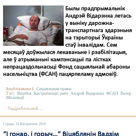
Былы прадпрымальнік
Андрэй Відарэнка летась
у выніку дарожна-
транспартнага здарэньня
на тэрыторыі Ўкраіны
стаў інвалідам. Сем
месяцаў доўжылася лекаваньне і рэабілітацыя,
але ў атрыманьні кампэнсацыі па лістках
непрацаздольнасьці Фонд сацыяльнай абароны
насельніцтва (ФСАН) пацярпеламу адмовіў.
Апублікавана ў
Сацыяльныя правы
Тэгі:
Віцебск
Кастрычніцкі раён
Андрэй Відарэнка
ФСАН
Валер
Місьнікаў
Падрабязьней ...
Серада, 24 Кастрычнік 2018
“І гонар, і горыч…” Віцяблянін Вадзім