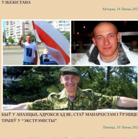
УЗБЕКІСТАНА
Аўторак, 14 Ліпень 202
БЫЎ У АПАЗІЦЫІ, АДРОКСЯ АД ЯЕ, СТАЎ МАНАРХІСТАМ І ЎРЭШЦЕ
ТРАПІЎ У “ЭКСТРЭМІСТЫ”
Пятніца, 10 Ліпень 202