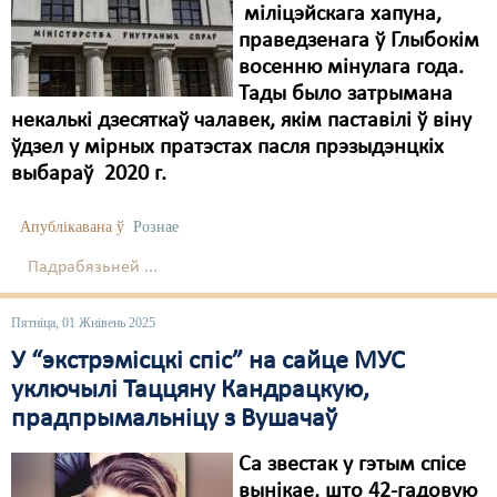
міліцэйскага хапуна,
праведзенага ў Глыбокім
восенню мінулага года.
Тады было затрымана
некалькі дзесяткаў чалавек, якім паставілі ў віну
ўдзел у мірных пратэстах пасля прэзыдэнцкіх
выбараў 2020 г.
Апублікавана ў
Рознае
Падрабязьней ...
Пятніца, 01 Жнівень 2025
У “экстрэмісцкі спіс” на сайце МУС
уключылі Таццяну Кандрацкую,
прадпрымальніцу з Вушачаў
Са звестак у гэтым спісе
вынікае, што 42-гадовую