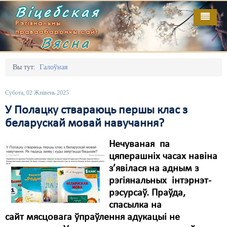
Віцебская
Рэгіянальны
праваабарончы сайт
Вясна
Галоўная
Выданьні
Адміністрацыйны перасьлед
Вы тут:
Галоўная
Відэа
Акцыі
Субота, 02 Жнівень 2025
Кантакт
Безбар'ернае асяродзьдзе
У Полацку ствараюць першы клас з
беларускай мовай навучання?
Пра нас
Выбары
Нечуваная па
RSS
Грамадзянскія ініцыятывы
цяперашніх часах навіна
Дзяржава
з’явілася на адным з
рэгіянальных інтэрнэт-
Дыскрымінацыя
рэсурсаў. Праўда,
спасылка на
Затрыманьні
сайт мясцовага ўпраўлення адукацыі не