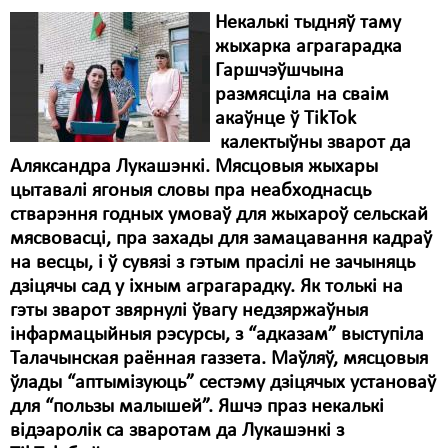
Некалькі тыдняў таму
жыхарка аграгарадка
Гаршчэўшчына
размясціла на сваім
акаўнце ў TikTok
калектыўны зварот да
Аляксандра Лукашэнкі. Мясцовыя жыхары
цытавалі ягоныя словы пра неабходнасць
стварэння годных умоваў для жыхароў сельскай
мясвовасці, пра захады для замацавання кадраў
на весцы, і ў сувязі з гэтым прасілі не зачыняць
дзіцячы сад у іхным аграгарадку. Як толькі на
гэты зварот звярнулі ўвагу недзяржаўныя
інфармацыйныя рэсурсы, з “адказам” выступіла
Талачынская раённая газзета. Маўляў, мясцовыя
ўлады “аптымізуюць” сестэму дзіцячых установаў
для “пользы малышей”. Яшчэ праз некалькі
відэаролік са зваротам да Лукашэнкі з