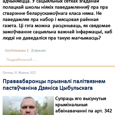
Карная псыхіятрыя
адчыняецца. У сацыяльных сетках згаданай
полацкай школы ніякіх паведамленняў пра пра
КПЧ ААН
стварэнне беларускамоўнага класа няма. Не
паведамляе пра набор і мясцовая раённая
Культурныя правы
газета. Ці гэта можна расцэньваць, як свядомае
ЛПП
замоўчванне сацыяльна важнай інфармацыі, каб
людзі не даведаліся пра такую магчымасць?
Мігранты
Апублікавана ў
Дзяржава
Мірныя сходы
Падрабязьней ...
Палітвязьні
Праваабаронцы
Пятніца, 01 Жнівень 2025
Праваабаронцы прызналі палітвязнем
Правы дзіцяці
пастаўчаніна Дзяніса Цыбульскага
Пэнітэнцыярная сыстэма
Супраць яго высунутыя
Распальваньне варожасьці
крымінальныя
абвінавачанні па арт. 342
Рознае