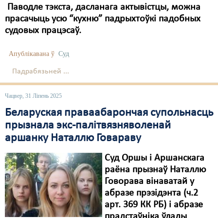
Паводле тэкста, дасланага актывістцы, можна
прасачыць усю “кухню” падрыхтоўкі падобных
судовых працэсаў.
Апублікавана ў
Суд
Падрабязьней ...
Чацвер, 31 Ліпень 2025
Беларуская праваабарончая супольнасць
прызнала экс-палітвязняволенай
аршанку Наталлю Говараву
Суд Оршы і Аршанскага
раёна прызнаў Наталлю
Говорава вінаватай у
абразе прэзідэнта (ч.2
арт. 369 КК РБ) і абразе
прадстаўніка ўлады