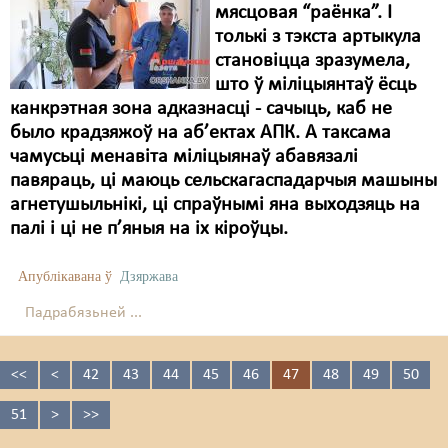
мясцовая “раёнка”. І
толькі з тэкста артыкула
становіцца зразумела,
што ў міліцыянтаў ёсць
канкрэтная зона адказнасці - сачыць, каб не
было крадзяжоў на аб’ектах АПК. А таксама
чамусьці менавіта міліцыянаў абавязалі
павяраць, ці маюць сельскагаспадарчыя машыны
агнетушыльнікі, ці спраўнымі яна выходзяць на
палі і ці не п’яныя на іх кіроўцы.
Апублікавана ў
Дзяржава
Падрабязьней ...
<<
<
42
43
44
45
46
47
48
49
50
51
>
>>