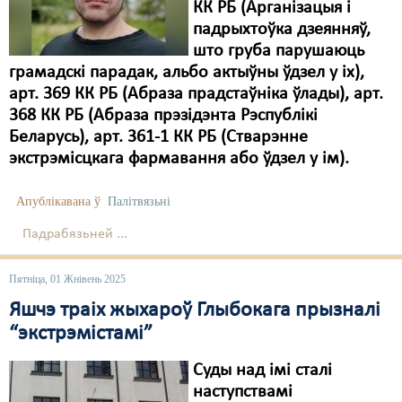
КК РБ (Арганізацыя і
падрыхтоўка дзеянняў,
Свабода слова
што груба парушаюць
Свабода сумленьня
грамадскі парадак, альбо актыўны ўдзел у іх),
арт. 369 КК РБ (Абраза прадстаўніка ўлады), арт.
Суд
368 КК РБ (Абраза прэзідэнта Рэспублікі
Беларусь), арт. 361-1 КК РБ (Стварэнне
Сьмяротнае пакараньне
экстрэмісцкага фармавання або ўдзел у ім).
Экалёгія
Апублікавана ў
Палітвязьні
Правы працоўных
Падрабязьней ...
Сацыяльныя правы
Пятніца, 01 Жнівень 2025
Яшчэ траіх жыхароў Глыбокага прызналі
“экстрэмістамі”
Суды над імі сталі
наступствамі