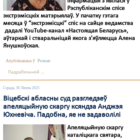
інфармацыя з’явілася ў
Рэспубліканскім спісе
экстрэмісцкіх матэрыялаў. У пачатку гэтага
месяца ў “экстрэмісцкі” спіс на сайце ведамства
дадалі YouTube-канал «Настоящая Беларусь»,
аўтаркай і стваральніцай якога з’яўляецца Алена
Янушкоўская.
Апублікавана ў
Рознае
Падрабязьней ...
Серада, 30 Ліпень 2025
Віцебскі абласны суд разгледзеў
апеляцыйную скаргу ксяндза Анджэя
Юхневіча. Падобна, яе не задаволілі
Апеляцыйную скаргу
каталіцкага святара,