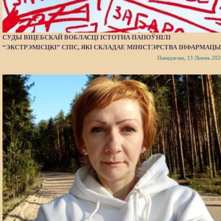
СУДЫ ВІЦЕБСКАЙ ВОБЛАСЦІ ІСТОТНА ПАПОЎНІЛІ
“ЭКСТРЭМІСЦКІ” СПІС, ЯКІ СКЛАДАЕ МІНІСТЭРСТВА ІНФАРМАЦЫ
Панядзелак, 13 Ліпень 202