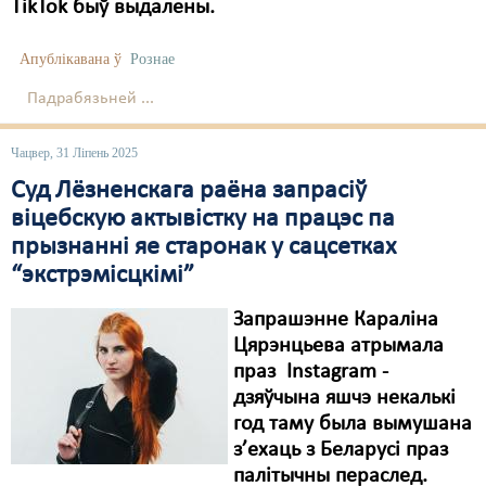
TikTok быў выдалены.
Апублікавана ў
Рознае
Падрабязьней ...
Чацвер, 31 Ліпень 2025
Суд Лёзненскага раёна запрасіў
віцебскую актывістку на працэс па
прызнанні яе старонак у сацсетках
“экстрэмісцкімі”
Запрашэнне Караліна
Цярэнцьева атрымала
праз Instagram -
дзяўчына яшчэ некалькі
год таму была вымушана
з’ехаць з Беларусі праз
палітычны пераслед.