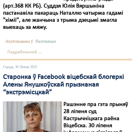
(арт.368 КК РБ). Суддзя Юлія Вяршыніна
пастанавіла пакараць Наталлю чатырма гадамі
"хіміі", але жанчына з трыма дзецьмі змагла
выехаць за мяжу.
Апублікавана ў
Палітвязьні
Падрабязьней ...
Серада, 30 Ліпень 2025
Старонкa ў Facebook віцебскай блогеркі
Алены Янушкоўскай прызнаная
“экстрэмісцкай”
Рашэнне пра гэта прыняў
28 ліпеня суд
Кастрычніцкага раёна
Віцебска. 30 ліпеня