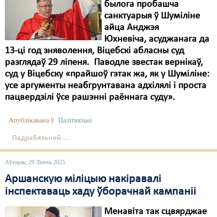
былога пробашча
санктуарыя ў Шуміліне
айца Анджэя
Юхневіча, асуджанага да
13-ці год зняволення, Віцебскі абласны суд
разглядаў 29 ліпеня. Паводле звестак вернікаў,
суд у Віцебску «прайшоў гэтак жа, як у Шуміліне:
усе аргументы неабгрунтавана адхілялі і проста
пацвердзілі ўсе рашэнні раённага суду».
Апублікавана ў
Палітвязьні
Падрабязьней ...
Аўторак, 29 Ліпень 2025
Аршанскую міліцыю накіравалі
інспектаваць хаду ўборачнай кампаніі
Менавіта так сцвярджае