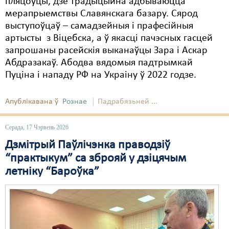
пляцоўцы, дзе традыцыйна адбываюцца
мерапрыемствы Славянскага базару. Сярод
выступоўцаў – самадзейныя і прафесійныя
артысты з Віцебска, а ў якасці пачэсных гасцей
запрошаны расейскія выканаўцы Зара і Аскар
Абдразакаў. Абодва вядомыя падтрымкай
Пуціна і нападу РФ на Украіну ў 2022 годзе.
Апублікавана ў
Рознае
Падрабязьней ...
Серада, 17 Чэрвень 2026
Дзмітрый Паўлічэнка праводзіў
“практыкум” са зброяй у дзіцячым
летніку “Бароўка”