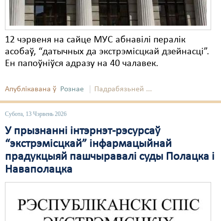
12 чэрвеня на сайце МУС абнавілі пералік
асобаў, “датычных да экстрэмісцкай дзейнасці”.
Ен папоўніўся адразу на 40 чалавек.
Апублікавана ў
Рознае
Падрабязьней ...
Субота, 13 Чэрвень 2026
У прызнанні інтэрнэт-рэсурсаў
“экстрэмісцкай” інфармацыйнай
прадукцыяй пашчыравалі суды Полацка і
Наваполацка