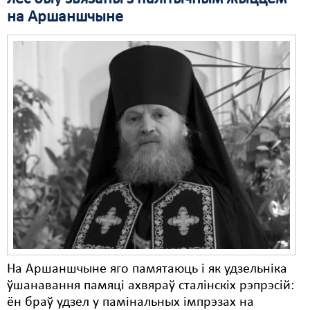
на Аршаншчыне
На Аршаншчыне яго памятаюць і як удзельніка
ўшанавання памяці ахвяраў сталінскіх рэпрэсій:
ён браў удзел у памінальных імпрэзах на