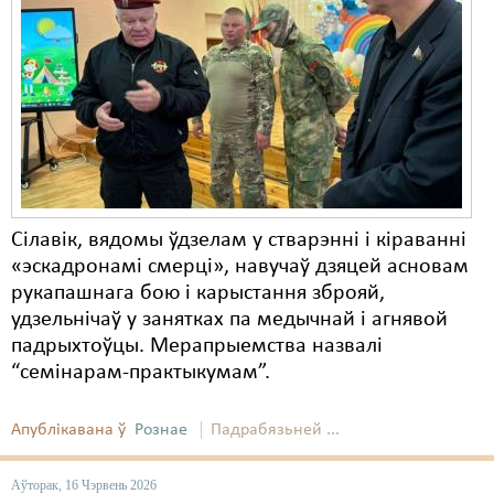
Сілавік, вядомы ўдзелам у стварэнні і кіраванні
«эскадронамі смерці», навучаў дзяцей асновам
рукапашнага бою і карыстання зброяй,
удзельнічаў у занятках па медычнай і агнявой
падрыхтоўцы. Мерапрыемства назвалі
“семінарам-практыкумам”.
Апублікавана ў
Рознае
Падрабязьней ...
Аўторак, 16 Чэрвень 2026