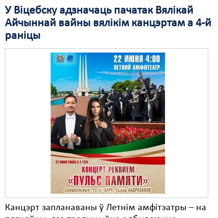
У Віцебску адзначаць пачатак Вялікай
Айчыннай вайны вялікім канцэртам а 4-й
раніцы
Канцэрт запланаваны ў Летнім амфітэатры – на