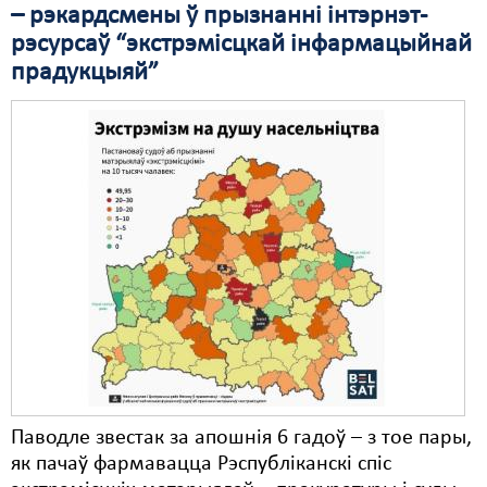
– рэкардсмены ў прызнанні інтэрнэт-
рэсурсаў “экстрэмісцкай інфармацыйнай
прадукцыяй”
Паводле звестак за апошнія 6 гадоў – з тое пары,
як пачаў фармавацца Рэспубліканскі спіс