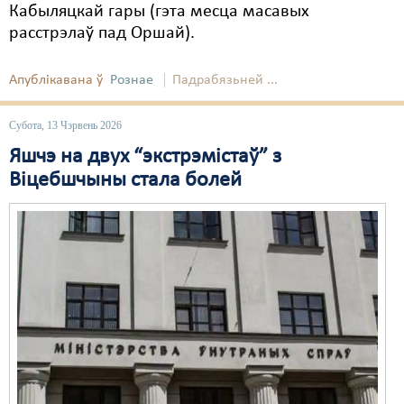
Кабыляцкай гары (гэта месца масавых
расстрэлаў пад Оршай).
Апублікавана ў
Рознае
Падрабязьней ...
Субота, 13 Чэрвень 2026
Яшчэ на двух “экстрэмістаў” з
Віцебшчыны стала болей