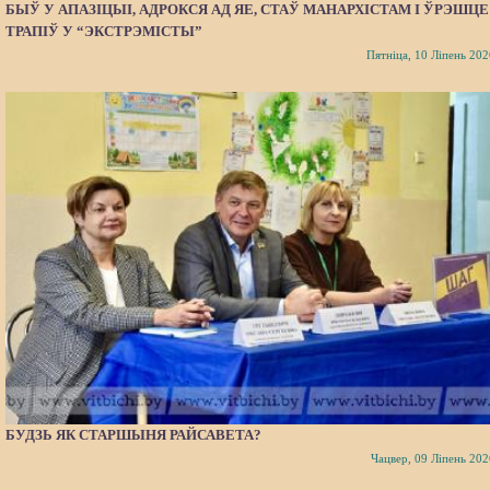
БЫЎ У АПАЗІЦЫІ, АДРОКСЯ АД ЯЕ, СТАЎ МАНАРХІСТАМ І ЎРЭШЦЕ
ТРАПІЎ У “ЭКСТРЭМІСТЫ”
Пятніца, 10 Ліпень 202
БУДЗЬ ЯК СТАРШЫНЯ РАЙСАВЕТА?
Чацвер, 09 Ліпень 202