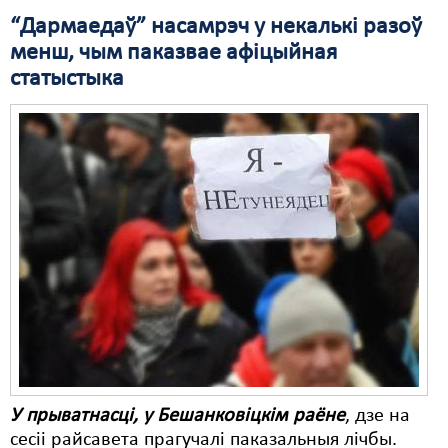
“Дармаедаў” насамрэч у некалькі разоў
менш, чым паказвае афіцыйная
статыстыка
У прыватнасці, у Бешанковіцкім раёне
, дзе на
сесіі райсавета прагучалі паказальныя лічбы.