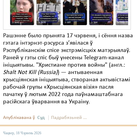
Рашэнне было прынята 17 чэрвеня, і сёння назва
гэтага інтэрнэт-рэсурса з’явілася ў
Рэспубліканскім спісе экстрэмісцкіх матэрыялаў.
Раней у гэты спіс быў унесены Telegram-канал
ініцыятывы. "Христиане против войны" (англ.:
Shalt Not Kill (Russia)
) — антываенная
хрысціянская ініцыятыва, створаная актывістамі
рабочай групы «Хрысціянская візія» пасля
пачатку ў лютым 2022 года паўнамаштабнага
расійскага ўварвання ва Украіну.
Апублікавана ў
Суд
Падрабязьней ...
Чацвер, 18 Чэрвень 2026