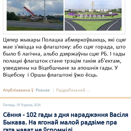
Карная псыхіятрыя
КПЧ ААН
Культурныя правы
ЛПП
Цяпер жыхары Полацка абмяркоўваюць, які сцяг
мае з'явіцца на флагштоку: або сцяг горада, што
Мігранты
было б лагічна, альбо дзяржаўны сцяг РБ. І тады
Мірныя сходы
полацкі флагшток стане трэцім такім аб'ектам,
узведзены на Віцебшчыне за апошнія гады. У
Палітвязьні
Віцебску і Оршы флагштокі ўжо ёсць.
Праваабаронцы
Апублікавана ў
Рознае
Падрабязьней ...
Правы дзіцяці
Пятніца, 19 Чэрвень 2026
Пэнітэнцыярная сыстэма
Сёння - 102 гады з дня нараджэння Васіля
Распальваньне варожасьці
Быкава. На ягонай малой радзіме пра
гэта нават не ўспомнілі
Рознае