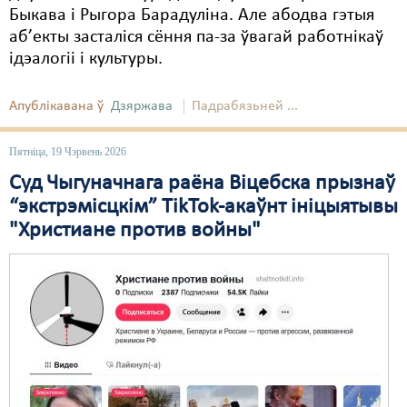
Быкава і Рыгора Барадуліна. Але абодва гэтыя
аб’екты засталіся сёння па-за ўвагай работнікаў
ідэалогіі і культуры.
Апублікавана ў
Дзяржава
Падрабязьней ...
Пятніца, 19 Чэрвень 2026
Суд Чыгуначнага раёна Віцебска прызнаў
“экстрэмісцкім” TikTok-акаўнт ініцыятывы
"Христиане против войны"