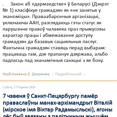
. Закон аб «дармаедстве» ў Беларусі (Дэкрэт
№ 1) класіфікуе грамадзян як «не занятых у
эканоміцы». Праваабарончыя арганізацыі,
уключаючы ААН, разглядаюць гэты статус як
парушэнне правоў чалавека праз прымусовы
характар працы і абмежаванне доступу
грамадзян да базавых сацыяльных паслуг.
Фактычна грамадзян ставяць перад выбарам:
працаваць там, дзе прапануе дзяржава, альбо
падпасць пад эканамічныя санкцыі з яе боку.
Апублікавана ў
Дзяржава
Падрабязьней ...
Субота, 13 Чэрвень 2026
7 чэвеня ў Санкт-Пецярбургу памёр
праваслаўны манах-архімандрыт Віталій
(мірское імя Віктар Радамысльскі), ягоны
лёс быў звязаны з палітычным жыццём