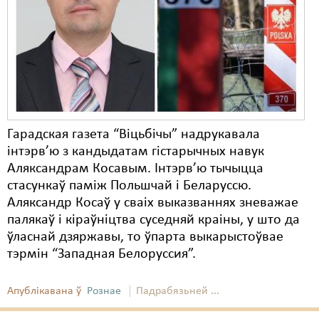
Карная псыхіятрыя
КПЧ ААН
Культурныя правы
ЛПП
Мігранты
Гарадская газета “Віцьбічы” надрукавала
Мірныя сходы
інтэрв’ю з кандыдатам гістарычных навук
Аляксандрам Косавым. Інтэрв’ю тычыцца
Палітвязьні
стасункаў паміж Польшчай і Беларуссю.
Праваабаронцы
Аляксандр Косаў у сваіх выказваннях зневажае
палякаў і кіраўніцтва суседняй краіны, у што да
Правы дзіцяці
ўласнай дзяржавы, то ўпарта выкарыстоўвае
тэрмін “Западная Белоруссия”.
Пэнітэнцыярная сыстэма
Распальваньне варожасьці
Апублікавана ў
Рознае
Падрабязьней ...
Рознае