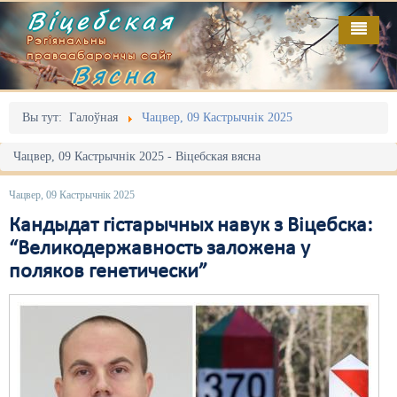
Віцебская
Рэгіянальны
праваабарончы сайт
Вясна
Галоўная
Выданьні
Адміністрацыйны перасьлед
Вы тут:
Галоўная
Чацвер, 09 Кастрычнік 2025
Відэа
Акцыі
Чацвер, 09 Кастрычнік 2025 - Віцебская вясна
Кантакт
Безбар'ернае асяродзьдзе
Чацвер, 09 Кастрычнік 2025
Пра нас
Выбары
Кандыдат гістарычных навук з Віцебска:
“Великодержавность заложена у
RSS
Грамадзянскія ініцыятывы
поляков генетически”
Дзяржава
Дыскрымінацыя
Затрыманьні