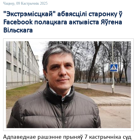
Чацвер, 09 Кастрычнік 2025
Свабода слова
"Экстрэмісцкай" абвясцілі старонку ў
Facebook полацкага актывіста Яўгена
Свабода сумленьня
Вільскага
Суд
Сьмяротнае пакараньне
Экалёгія
Правы працоўных
Сацыяльныя правы
Адпаведнае рашэнне прыняў 7 кастрычніка суд