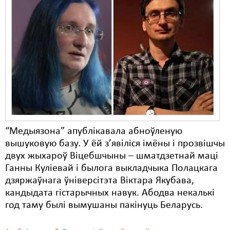
“Медыязона” апублікавала абноўленую
вышуковую базу. У ёй з’явіліся імёны і прозвішчы
двух жыхароў Віцебшчыны – шматдзетнай маці
Ганны Куліевай і былога выкладчыка Полацкага
дзяржаўнага ўніверсітэта Віктара Якубава,
кандыдата гістарычных навук. Абодва некалькі
год таму былі вымушаны пакінуць Беларусь.