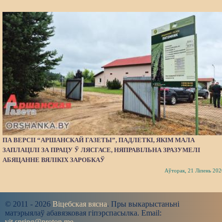
ПА ВЕРСІІ “АРШАНСКАЙ ГАЗЕТЫ”, ПАДЛЕТКІ, ЯКІМ МАЛА
ЗАПЛАЦІЛІ ЗА ПРАЦУ Ў ЛЯСГАСЕ, НЯПРАВІЛЬНА ЗРАЗУМЕЛІ
АБЯЦАННЕ ВЯЛІКІХ ЗАРОБКАЎ
Аўторак, 21 Ліпень 202
© 2011 - 2026
Віцебская вясна
. Пры выкарыстаньні
матэрыялаў абавязковая гіпэрспасылка. Email:
vit.spring@proton.me