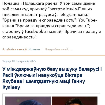
Полацка і Полацкага раёна. У той самы дзень
той самы суд прызнаў "экстрэмісцкімі" яшчэ
некалькі інтэрнэт-рэсурсаў: Telegram-канал
"Врачи за правду и справедливость"; YouTube-
канал "Врачи за правду и справедливость";
старонку ў Facebook з назвай "Врачи за правду и
справедливость".
Апублікавана ў
Рознае
Падрабязьней ...
Чацвер, 09 Кастрычнік 2025
У міждзяржаўную базу вышуку Беларусі і
Расіі ўключылі навукоўца Віктара
Якубава і шматдзетную маці Ганну
Куліеву