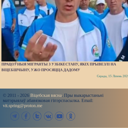
ПРАЦОЎНЫЯ МІГРАНТЫ З УЗБІКЕСТАНУ, ЯКІХ ПРЫВЕЗЛІ НА
ВІЦЕБШЧЫНУ, УЖО ПРОСЯЦЦА ДАДОМУ
Серада, 15 Ліпень 202
© 2011 - 2026
Віцебская вясна
. Пры выкарыстаньні
матэрыялаў абавязковая гіпэрспасылка. Email:
vit.spring@proton.me