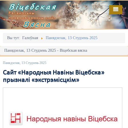
Віцебская
Рэгіянальны
праваабарончы сайт
Вясна
Галоўная
Выданьні
Адміністрацыйны перасьлед
Вы тут:
Галоўная
Панядзелак, 13 Студзень 2025
Відэа
Акцыі
Панядзелак, 13 Студзень 2025 - Віцебская вясна
Кантакт
Безбар'ернае асяродзьдзе
Панядзелак, 13 Студзень 2025
Пра нас
Выбары
Сайт «Народныя Навіны Віцебска»
прызналі «экстрэмісцкім»
RSS
Грамадзянскія ініцыятывы
Дзяржава
Дыскрымінацыя
Затрыманьні