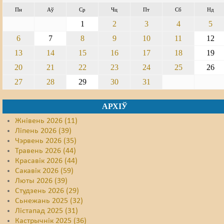
Пн
Аў
Ср
Чц
Пт
Сб
Нд
Свабода слова
1
2
3
4
5
Свабода сумленьня
6
7
8
9
10
11
12
13
14
15
16
17
18
19
Суд
20
21
22
23
24
25
26
Сьмяротнае пакараньне
27
28
29
30
31
Экалёгія
АРХІЎ
Правы працоўных
Жнівень 2026 (11)
Ліпень 2026 (39)
Сацыяльныя правы
Чэрвень 2026 (35)
Травень 2026 (44)
Красавік 2026 (44)
Сакавік 2026 (59)
Люты 2026 (39)
Студзень 2026 (29)
Сьнежань 2025 (32)
Лістапад 2025 (31)
Кастрычнік 2025 (36)