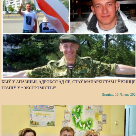
БЫЎ У АПАЗІЦЫІ, АДРОКСЯ АД ЯЕ, СТАЎ МАНАРХІСТАМ І ЎРЭШЦЕ
ТРАПІЎ У “ЭКСТРЭМІСТЫ”
Пятніца, 10 Ліпень 202