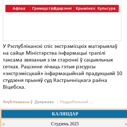
Карная псыхіятрыя
КПЧ ААН
Культурныя правы
ЛПП
У Рэспубліканскі спіс экстрэмісцкіх матэрыялаў
Мігранты
на сайце Міністэрства інфармацыі трапілі
Мірныя сходы
таксама звязаныя з ім старонкі ў сацыяльных
сетках. Рашэнне лічыць гэтыя рэсурсы
Палітвязьні
«экстрэмісцкай» інфармацыйнай прадукцыяй 10
студзеня прыняў суд Кастрычніцкага раёна
Праваабаронцы
Віцебска.
Правы дзіцяці
Апублікавана ў
Дзяржава
Падрабязьней ...
Пэнітэнцыярная сыстэма
КАЛЯНДАР
Распальваньне варожасьці
«
Студзень 2025
Рознае