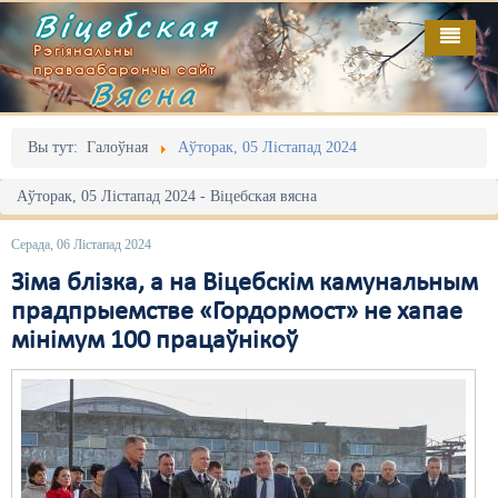
Віцебская
Рэгіянальны
праваабарончы сайт
Вясна
Галоўная
Выданьні
Адміністрацыйны перасьлед
Вы тут:
Галоўная
Аўторак, 05 Лістапад 2024
Відэа
Акцыі
Аўторак, 05 Лістапад 2024 - Віцебская вясна
Кантакт
Безбар'ернае асяродзьдзе
Серада, 06 Лістапад 2024
Пра нас
Выбары
Зіма блізка, а на Віцебскім камунальным
прадпрыемстве «Гордормост» не хапае
RSS
Грамадзянскія ініцыятывы
мінімум 100 працаўнікоў
Дзяржава
Дыскрымінацыя
Затрыманьні