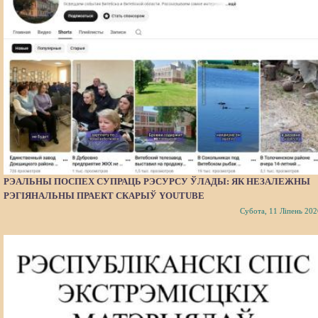
РЭАЛЬНЫ ПОСПЕХ СУПРАЦЬ РЭСУРСУ ЎЛАДЫ: ЯК НЕЗАЛЕЖНЫ
РЭГІЯНАЛЬНЫ ПРАЕКТ СКАРЫЎ YOUTUBE
Субота, 11 Ліпень 202