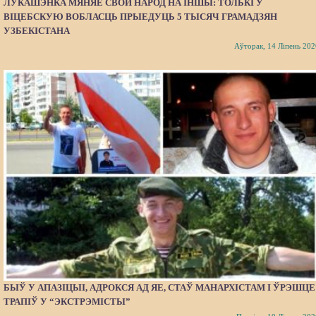
ЛУКАШЭНКА МЯНЯЕ СВОЙ НАРОД НА ІНШЫ: ТОЛЬКІ Ў
ВІЦЕБСКУЮ ВОБЛАСЦЬ ПРЫЕДУЦЬ 5 ТЫСЯЧ ГРАМАДЗЯН
УЗБЕКІСТАНА
Аўторак, 14 Ліпень 202
БЫЎ У АПАЗІЦЫІ, АДРОКСЯ АД ЯЕ, СТАЎ МАНАРХІСТАМ І ЎРЭШЦЕ
ТРАПІЎ У “ЭКСТРЭМІСТЫ”