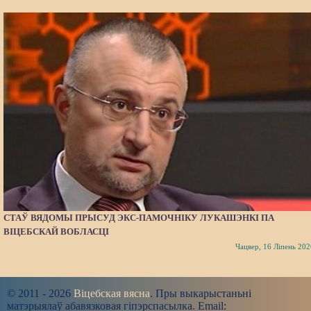
СТАЎ ВЯДОМЫ ПРЫСУД ЭКС-ПАМОЧНІКУ ЛУКАШЭНКІ ПА
ВІЦЕБСКАЙ ВОБЛАСЦІ
Чацвер, 16 Ліпень 202
© 2011 - 2026
Віцебская вясна
. Пры выкарыстаньні
матэрыялаў абавязковая гіпэрспасылка. Email: