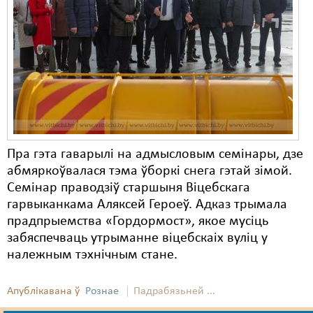
Карная псыхіятрыя
КПЧ ААН
Культурныя правы
ЛПП
Мігранты
Мірныя сходы
Пра гэта гаварылі на адмысловым семінары, дзе
Палітвязьні
абмяркоўвалася тэма ўборкі снега гэтай зімой.
Семінар праводзіў старшыня Віцебскага
Праваабаронцы
гарвыканкама Аляксей Героеў. Адказ трымала
прадпрыемства «Гордормост», якое мусіць
Правы дзіцяці
забяспечваць утрыманне віцебскаіх вуліц у
Пэнітэнцыярная сыстэма
належным тэхнічным стане.
Распальваньне варожасьці
Апублікавана ў
Рознае
Падрабязьней ...
Рознае