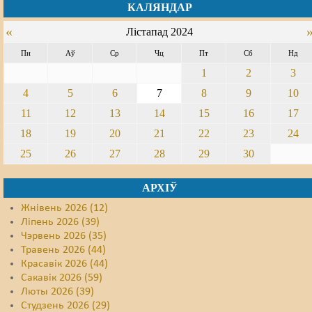
КАЛЯНДАР
Свабода слова
«
Лістапад 2024
Свабода сумленьня
Пн
Аў
Ср
Чц
Пт
Сб
Нд
1
2
3
Суд
4
5
6
7
8
9
10
Сьмяротнае пакараньне
11
12
13
14
15
16
17
18
19
20
21
22
23
24
Экалёгія
25
26
27
28
29
30
Правы працоўных
АРХІЎ
Сацыяльныя правы
Жнівень 2026 (12)
Ліпень 2026 (39)
Чэрвень 2026 (35)
Травень 2026 (44)
Красавік 2026 (44)
Сакавік 2026 (59)
Люты 2026 (39)
Студзень 2026 (29)