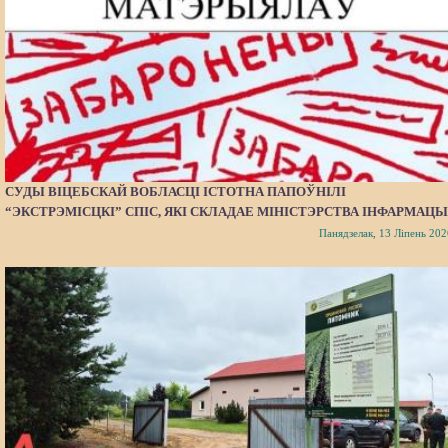
СУДЫ ВІЦЕБСКАЙ ВОБЛАСЦІ ІСТОТНА ПАПОЎНІЛІ
“ЭКСТРЭМІСЦКІ” СПІС, ЯКІ СКЛАДАЕ МІНІСТЭРСТВА ІНФАРМАЦЫ
Панядзелак, 13 Ліпень 202