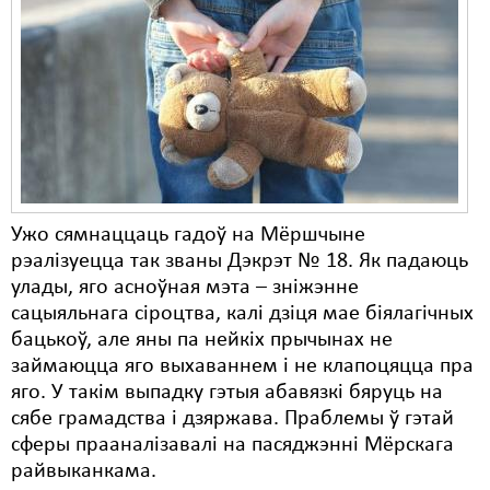
Карная псыхіятрыя
КПЧ ААН
Культурныя правы
ЛПП
Мігранты
Мірныя сходы
Ужо сямнаццаць гадоў на Мёршчыне
рэалізуецца так званы Дэкрэт № 18. Як падаюць
Палітвязьні
улады, яго асноўная мэта – зніжэнне
Праваабаронцы
сацыяльнага сіроцтва, калі дзіця мае біялагічных
бацькоў, але яны па нейкіх прычынах не
Правы дзіцяці
займаюцца яго выхаваннем і не клапоцяцца пра
яго. У такім выпадку гэтыя абавязкі бяруць на
Пэнітэнцыярная сыстэма
сябе грамадства і дзяржава. Праблемы ў гэтай
Распальваньне варожасьці
сферы прааналізавалі на пасяджэнні Мёрскага
райвыканкама.
Рознае