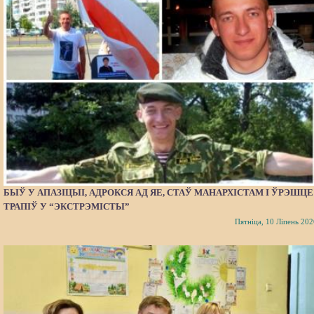
БЫЎ У АПАЗІЦЫІ, АДРОКСЯ АД ЯЕ, СТАЎ МАНАРХІСТАМ І ЎРЭШЦЕ
ТРАПІЎ У “ЭКСТРЭМІСТЫ”
Пятніца, 10 Ліпень 202