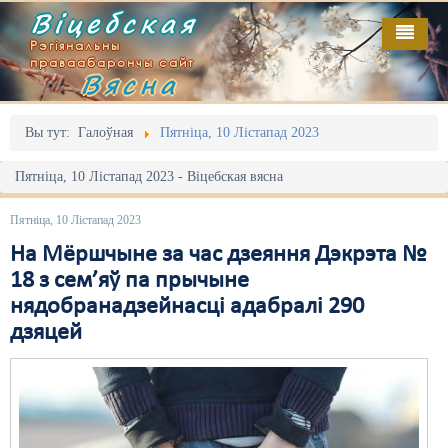
Віцебская
Рэгіянальны
праваабарончы сайт
Вясна
Галоўная
Выданьні
Адміністрацыйны перасьлед
Вы тут:
Галоўная
Пятніца, 10 Лістапад 2023
Відэа
Акцыі
Пятніца, 10 Лістапад 2023 - Віцебская вясна
Кантакт
Безбар'ернае асяродзьдзе
Пятніца, 10 Лістапад 2023
Пра нас
Выбары
На Мёршчыне за час дзеяння Дэкрэта №
18 з сем’яў па прычыне
RSS
Грамадзянскія ініцыятывы
нядобранадзейнасці адабралі 290
дзяцей
Дзяржава
Дыскрымінацыя
Затрыманьні