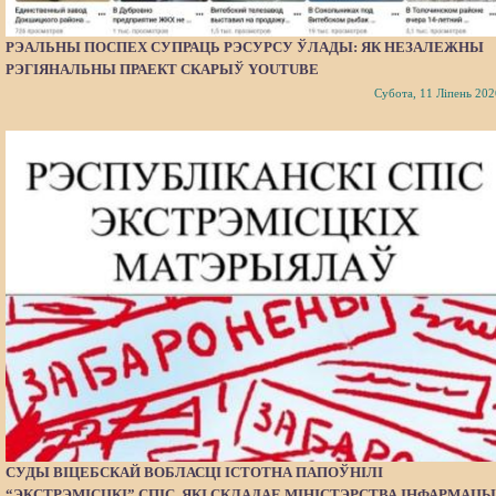
РЭАЛЬНЫ ПОСПЕХ СУПРАЦЬ РЭСУРСУ ЎЛАДЫ: ЯК НЕЗАЛЕЖНЫ
РЭГІЯНАЛЬНЫ ПРАЕКТ СКАРЫЎ YOUTUBE
Субота, 11 Ліпень 202
СУДЫ ВІЦЕБСКАЙ ВОБЛАСЦІ ІСТОТНА ПАПОЎНІЛІ
“ЭКСТРЭМІСЦКІ” СПІС, ЯКІ СКЛАДАЕ МІНІСТЭРСТВА ІНФАРМАЦЫ