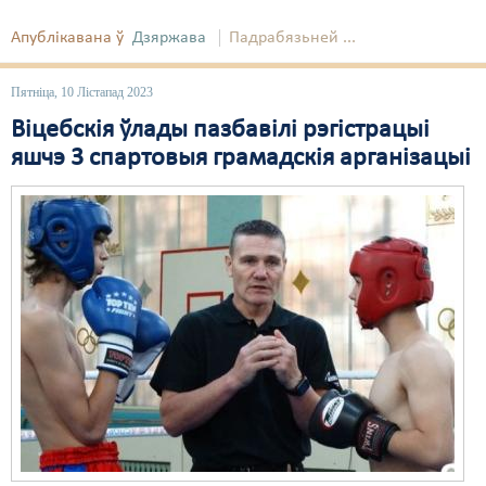
Свабода слова
Апублікавана ў
Дзяржава
Падрабязьней ...
Свабода сумленьня
Пятніца, 10 Лістапад 2023
Суд
Віцебскія ўлады пазбавілі рэгістрацыі
яшчэ 3 спартовыя грамадскія арганізацыі
Сьмяротнае пакараньне
Экалёгія
Правы працоўных
Сацыяльныя правы