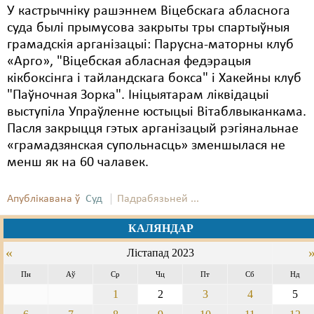
У кастрычніку рашэннем Віцебскага абласнога
суда былі прымусова закрыты тры спартыўныя
грамадскія арганізацыі: Парусна-маторны клуб
«Арго», "Віцебская абласная федэрацыя
кікбоксінга і тайландскага бокса" і Хакейны клуб
"Паўночная Зорка". Ініцыятарам ліквідацыі
выступіла Упраўленне юстыцыі Вітаблвыканкама.
Пасля закрыцця гэтых арганізацый рэгіянальнае
«грамадзянская супольнасць» зменшылася не
менш як на 60 чалавек.
Апублікавана ў
Суд
Падрабязьней ...
КАЛЯНДАР
«
Лістапад 2023
Пн
Аў
Ср
Чц
Пт
Сб
Нд
1
2
3
4
5