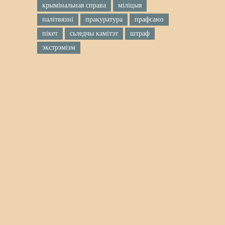
крымінальная справа
міліцыя
палітвязні
пракуратура
прафсаюз
пікет
сьледчы камітэт
штраф
экстрэмізм