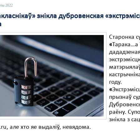
юты 2022
класнікаў» знікла дубровенская «экстрэмі
а
Старонка с
«
Тарака…а 
дададзеная 
экстрэмісцк
матэрыялаў
кастрычнік
году.
«
Экстрэміс
прызнаў су
Дубровенс
раёну. Суп
знікла з с
.ru, але хто яе выдаліў, невядома.