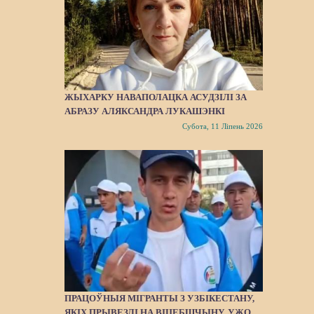
ЖЫХАРКУ НАВАПОЛАЦКА АСУДЗІЛІ ЗА
АБРАЗУ АЛЯКСАНДРА ЛУКАШЭНКІ
Субота, 11 Ліпень 2026
ПРАЦОЎНЫЯ МІГРАНТЫ З УЗБІКЕСТАНУ,
ЯКІХ ПРЫВЕЗЛІ НА ВІЦЕБШЧЫНУ, УЖО