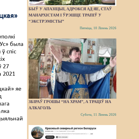
БЫЎ У АПАЗІЦЫІ, АДРОКСЯ АД ЯЕ, СТАЎ
сцкая»
МАНАРХІСТАМ І ЎРЭШЦЕ ТРАПІЎ У
“ЭКСТРЭМІСТЫ”
Пятніца, 10 Ліпень 2026
уполкі
Ус» была
ў спіс
іх
 27
а 2021
цкай» яе
д
ЗБІРАЎ ГРОШЫ “НА ХРАМ”, А ТРАЦІЎ НА
кага
АЛКАГОЛЬ
олка
Субота, 11 Ліпень 2026
ацыяльнай