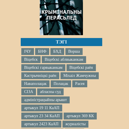
ТЭГІ
ІЧУ
БНФ
БХД
Ворша
Віцебск
Віцебскі аблвыканкам
Віцебскі гарвыканкам
Віцебскі раён
Кастрычніцкі раён
Міхаіл Жамчужны
Наваполацак
Полацак
Расея
СІЗА
абласны суд
адміністрацыйны арышт
артыкул 19 11 КаАП
артыкул 23 34 КаАП
артыкул 369 КК
артыкул 2423 КаАП
журналісты