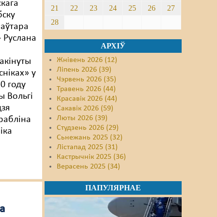
кага
21
22
23
24
25
26
27
бску
28
паўтара
» Руслана
АРХІЎ
Жнівень 2026 (12)
акінуты
Ліпень 2026 (39)
сніках» у
Чэрвень 2026 (35)
0 году
Травень 2026 (44)
ы Вольгі
Красавік 2026 (44)
дзя
Сакавік 2026 (59)
Люты 2026 (39)
рабліна
Студзень 2026 (29)
іка
Сьнежань 2025 (32)
Лістапад 2025 (31)
Кастрычнік 2025 (36)
Верасень 2025 (34)
ПАПУЛЯРНАЕ
на