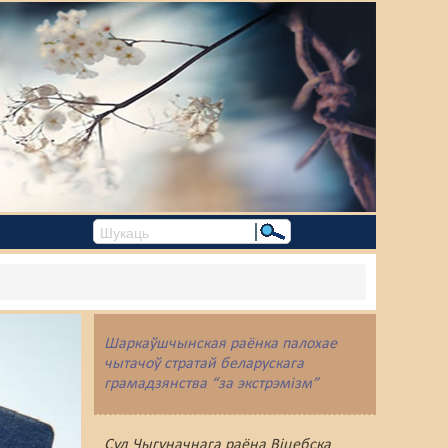
Шаркаўшчынская раёнка палохае
чытачоў стратай беларускага
грамадзянства “за экстрэмізм”
Суд Чыгуначнага раёна Віцебска