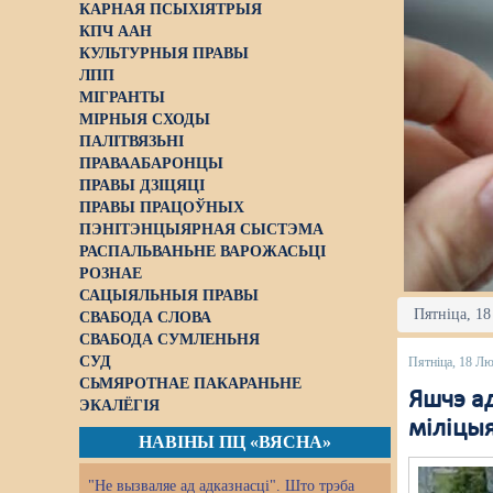
КАРНАЯ ПСЫХІЯТРЫЯ
КПЧ ААН
КУЛЬТУРНЫЯ ПРАВЫ
ЛПП
МІГРАНТЫ
МІРНЫЯ СХОДЫ
ПАЛІТВЯЗЬНІ
ПРАВААБАРОНЦЫ
ПРАВЫ ДЗІЦЯЦІ
ПРАВЫ ПРАЦОЎНЫХ
ПЭНІТЭНЦЫЯРНАЯ СЫСТЭМА
РАСПАЛЬВАНЬНЕ ВАРОЖАСЬЦІ
РОЗНАЕ
САЦЫЯЛЬНЫЯ ПРАВЫ
Пятніца, 18
СВАБОДА СЛОВА
СВАБОДА СУМЛЕНЬНЯ
СУД
Пятніца, 18 Л
СЬМЯРОТНАЕ ПАКАРАНЬНЕ
Яшчэ ад
ЭКАЛЁГІЯ
міліцыя
НАВІНЫ ПЦ «ВЯСНА»
"Не вызваляе ад адказнасці". Што трэба