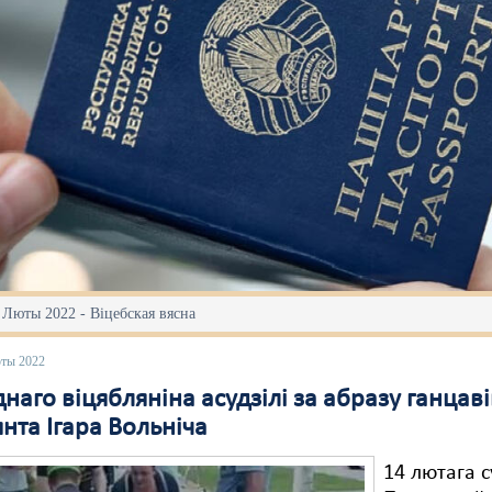
 Люты 2022 - Віцебская вясна
юты 2022
наго віцябляніна асудзілі за абразу ганцав
нта Ігара Вольніча
14 лютага с