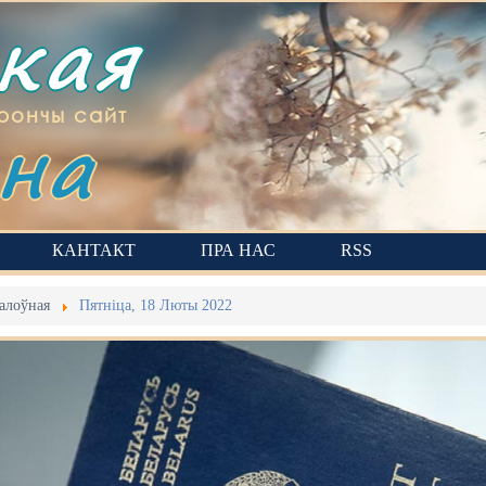
ская
на
рончы сайт
КАНТАКТ
ПРА НАС
RSS
алоўная
Пятніца, 18 Люты 2022