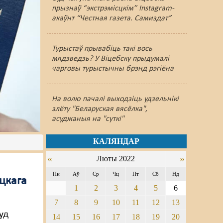
прызнаў “экстрэмісцкім” Instagram-
акаўнт “Честная газета. Самиздат”
Турыстаў прывабіць такі вось
мядзведзь? У Віцебску прыдумалі
чарговы турыстычны брэнд рэгіёна
На волю пачалі выходзіць удзельнікі
злёту "Беларуская вясёлка",
асуджаныя на "суткі"
КАЛЯНДАР
«
»
Люты 2022
Пн
Аў
Ср
Чц
Пт
Сб
Нд
іцкага
1
2
3
4
5
6
7
8
9
10
11
12
13
уд
14
15
16
17
18
19
20