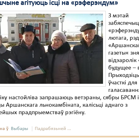
чыне агітуюць ісці на «рэферэндум»
З мэтай
забяспечыц
«рэферэнд
лютага, рэ
«Аршанска
газеты« зн
відэаролік
будущее – 
Прыходзіць
ўчасткі для
галасаванн
іку настойліва запрашаюць ветэраны, сябры БРСМ 
ы Аршанскага льнокамбіната, калісьці аднаго з
ейшых прадпрыемстваў рэгіёну.
на ў
Выбары
Падрабязьней ...