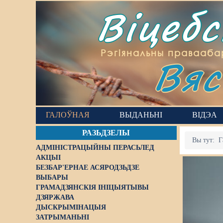
Віцеб
Вяс
Рэгіянальны правааба
ГАЛОЎНАЯ
ВЫДАНЬНІ
ВІДЭА
РАЗЬДЗЕЛЫ
Вы тут:
Г
АДМІНІСТРАЦЫЙНЫ ПЕРАСЬЛЕД
АКЦЫІ
БЕЗБАР'ЕРНАЕ АСЯРОДЗЬДЗЕ
ВЫБАРЫ
ГРАМАДЗЯНСКІЯ ІНІЦЫЯТЫВЫ
ДЗЯРЖАВА
ДЫСКРЫМІНАЦЫЯ
ЗАТРЫМАНЬНІ