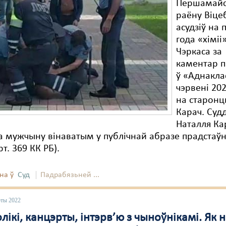
Першамайс
раёну Віце
асудзіў на 
года «хіміі
Чэркаса за
каментар п
ў «Аднакла
чэрвені 202
на старонц
Карач. Суд
Наталля Ка
 мужчыну вінаватым у публічнай абразе прадстаўн
т. 369 КК РБ).
на ў
Суд
Падрабязьней ...
юты 2022
лікі, канцэрты, інтэрв’ю з чыноўнікамі. Як 