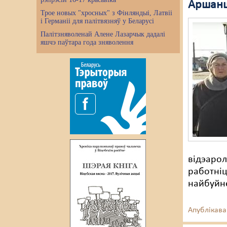
Аршанш
Трое новых "хросных" з Фінляндыі, Латвіі
і Германіі для палітвязняў у Беларусі
Палітзняволенай Алене Лазарчык дадалі
яшчэ паўтара года зняволення
відэарол
работніц
найбуйн
Апублікава