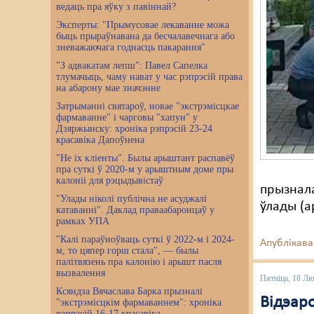
ведаць пра яўку з павіннай?
Эксперты: "Прымусовае лекаванне можа
быць прыраўнавана да бесчалавечнага або
зневажаючага годнасць пакарання"
"З адвакатам лепш": Павел Сапелка
тлумачыць, чаму нават у час рэпрэсій права
на абарону мае значэнне
Затрыманні святароў, новае "экстрэмісцкае
фармаванне" і чарговы "хапун" у
Дзяржынску: хроніка рэпрэсій 23-24
красавіка Дапоўнена
"Не іх кліенты". Былы арыштант распавёў
пра суткі ў 2020-м у арыштным доме пры
калоніі для рэцыдывістаў
прызнала
"Улады ніколі публічна не асуджалі
ўлады (ар
катаванні". Даклад праваабаронцаў у
рамках УПА
"Калі параўноўваць суткі ў 2022-м і 2024-
Апублікава
м, то цяпер горш стала", — былы
палітвязень пра калонію і арышт пасля
вызвалення
Пятніца, 18 Л
Ксяндза Вячаслава Барка прызналі
Відэаро
"экстрэмісцкім фармаваннем": хроніка
рэпрэсій 16-17 красавіка