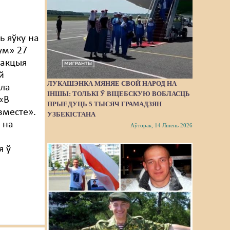
ь яўку на
ум» 27
дакцыя
й
ЛУКАШЭНКА МЯНЯЕ СВОЙ НАРОД НА
яла
ІНШЫ: ТОЛЬКІ Ў ВІЦЕБСКУЮ ВОБЛАСЦЬ
 «В
ПРЫЕДУЦЬ 5 ТЫСЯЧ ГРАМАДЗЯН
вместе».
УЗБЕКІСТАНА
 на
Аўторак, 14 Ліпень 2026
я ў
і