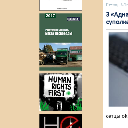
Пятніца, 18 Л
З «Адна
суполк
сетцы ok