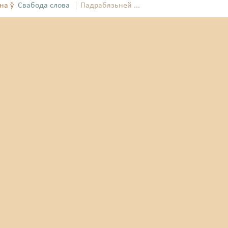
на ў
Свабода слова
Падрабязьней ...