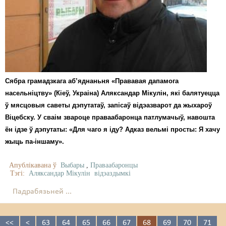
Сябра грамадзкага аб’яднаньня «Прававая дапамога
насельніцтву» (Кіеў, Украіна) Аляксандар Мікулін, які балятуецца
ў мясцовыя саветы дэпутатаў, запісаў відэазварот да жыхароў
Віцебску. У сваім звароце праваабаронца патлумачыў, навошта
ён ідзе ў дэпутаты: «Для чаго я іду? Адказ вельмі просты: Я хачу
жыць па-іншаму».
Апублікавана ў
Выбары
,
Праваабаронцы
Тэгі:
Аляксандар Мікулін
відэаздымкі
Падрабязьней ...
<<
<
63
64
65
66
67
68
69
70
71