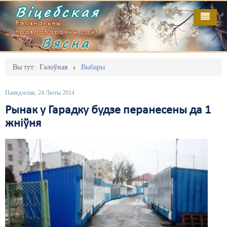
Віцебская
Рэгіянальны
праваабарончы сайт
Вясна
Галоўная
Выданьні
Адміністрацыйны перасьлед
Вы тут:
Галоўная
Выбары
Відэа
Акцыі
Панядзелак, 24 Люты 2014
Кантакт
Безбар'ернае асяродзьдзе
Рынак у Гарадку будзе перанесены да 1
жніўня
Пра нас
Выбары
RSS
Грамадзянскія ініцыятывы
Дзяржава
Дыскрымінацыя
Затрыманьні