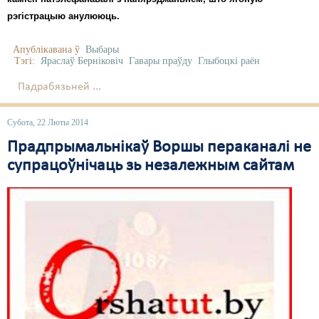
рэгістрацыю анулююць.
Апублікавана ў
Выбары
Тэгі:
Яраслаў Берніковіч
Гавары праўду
Глыбоцкі раён
Падрабязьней ...
Субота, 22 Люты 2014
Прадпрымальнікаў Воршы пераканалі не
супрацоўнічаць зь незалежным сайтам