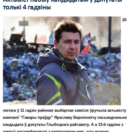
Актывіст пабыў кандыдатам у дэпутаты
толькі 4 гадзіны
Свабода слова
20
Свабода сумленьня
Суд
Сьмяротнае пакараньне
Экалёгія
Правы працоўных
Сацыяльныя правы
лютага ў 11 гадзін раённая выбарчая камісія ўручыла актывісту
кампаніі “Гавары праўду” Яраславу Берніковічу пасьведчаньне
кандыдата ў дэпутаты Глыбоцкага райсавету. А а 15-й гадзіне з
камісіі патэлефанавалі з папярэджаньнем, што ягоную