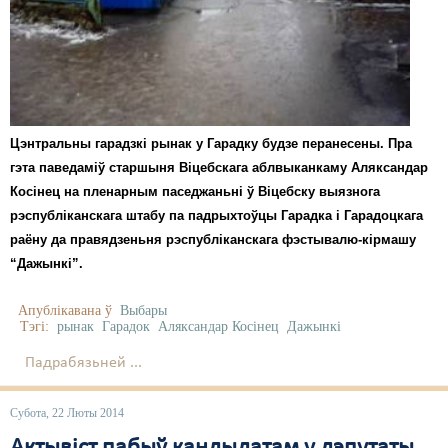
Карная псыхіятрыя
КПЧ ААН
Культурныя правы
ЛПП
Цэнтральны гарадзкі рынак у Гарадку будзе перанесены. Пра
Мігранты
гэта паведаміў старшыня Віцебскага аблвыканкаму Аляксандар
Косінец на пленарным паседжаньні ў Віцебску выязнога
Мірныя сходы
рэспубліканскага штабу па падрыхтоўцы Гарадка і Гарадоцкага
раёну да правядзеньня рэспубліканскага фэстывалю-кірмашу
Палітвязьні
“Дажынкі”.
Праваабаронцы
Апублікавана ў
Выбары
Правы дзіцяці
Тэгі:
рынак
Гарадок
Аляксандар Косінец
Дажынкі
Пэнітэнцыярная сыстэма
Падрабязьней ...
Распальваньне варожасьці
Субота, 22 Люты 2014
Рознае