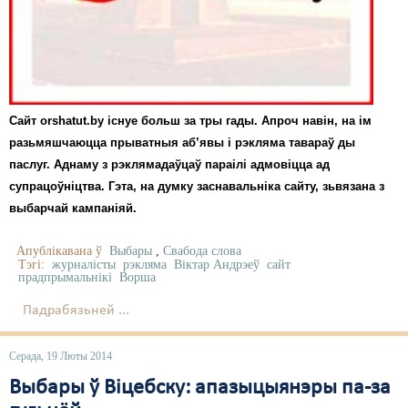
Сайт orshatut.by існуе больш за тры гады. Апроч навін, на ім
разьмяшчаюцца прыватныя аб’явы і рэкляма тавараў ды
паслуг. Аднаму з рэклямадаўцаў параілі адмовіцца ад
супрацоўніцтва. Гэта, на думку заснавальніка сайту, зьвязана з
выбарчай кампаніяй.
Апублікавана ў
Выбары
,
Свабода слова
Тэгі:
журналісты
рэкляма
Віктар Андрэеў
сайт
прадпрымальнікі
Ворша
Падрабязьней ...
Серада, 19 Люты 2014
Выбары ў Віцебску: апазыцыянэры па-за