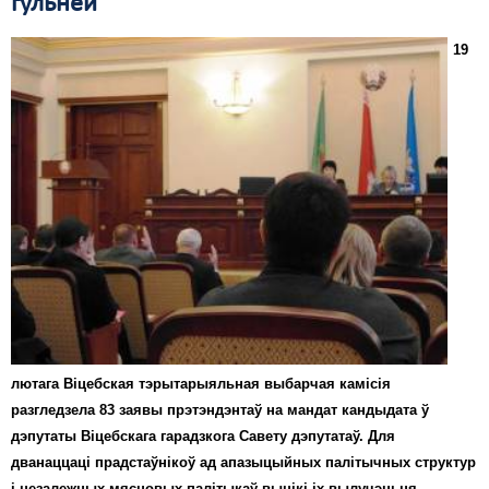
гульнёй
19
лютага Віцебская тэрытарыяльная выбарчая камісія
разгледзела 83 заявы прэтэндэнтаў на мандат кандыдата ў
дэпутаты Віцебскага гарадзкога Савету дэпутатаў. Для
дванаццаці прадстаўнікоў ад апазыцыйных палітычных структур
і незалежных мясцовых палітыкаў вынікі іх вылучэньня