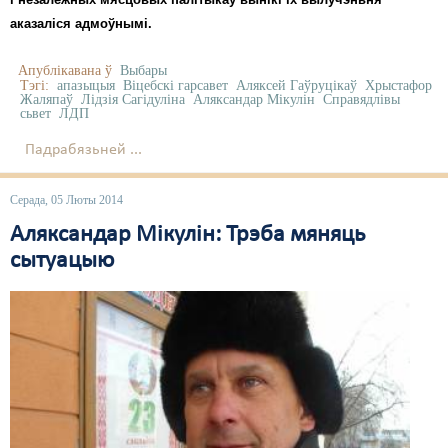
аказаліся адмоўнымі.
Апублікавана ў
Выбары
Тэгі:
апазыцыя
Віцебскі гарсавет
Аляксей Гаўруцікаў
Хрыстафор
Жаляпаў
Лідзія Сагідуліна
Аляксандар Мікулін
Справядлівы
сьвет
ЛДП
Падрабязьней ...
Серада, 05 Люты 2014
Аляксандар Мікулін: Трэба мяняць
сытуацыю