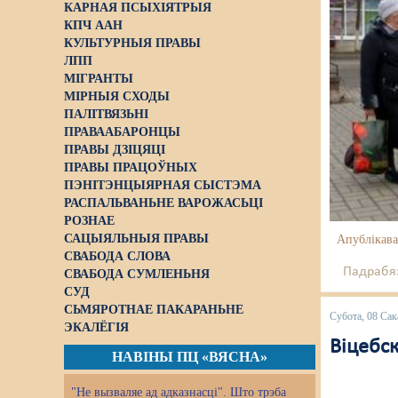
КАРНАЯ ПСЫХІЯТРЫЯ
КПЧ ААН
КУЛЬТУРНЫЯ ПРАВЫ
ЛПП
МІГРАНТЫ
МІРНЫЯ СХОДЫ
ПАЛІТВЯЗЬНІ
ПРАВААБАРОНЦЫ
ПРАВЫ ДЗІЦЯЦІ
ПРАВЫ ПРАЦОЎНЫХ
ПЭНІТЭНЦЫЯРНАЯ СЫСТЭМА
РАСПАЛЬВАНЬНЕ ВАРОЖАСЬЦІ
РОЗНАЕ
САЦЫЯЛЬНЫЯ ПРАВЫ
Апублікава
СВАБОДА СЛОВА
Падрабяз
СВАБОДА СУМЛЕНЬНЯ
СУД
СЬМЯРОТНАЕ ПАКАРАНЬНЕ
Субота, 08 Сак
ЭКАЛЁГІЯ
Віцебс
НАВІНЫ ПЦ «ВЯСНА»
"Не вызваляе ад адказнасці". Што трэба