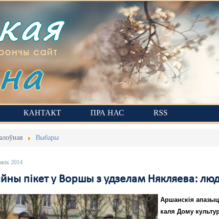
ская
на
рончы сайт
КАНТАКТ
ПРА НАС
RSS
алоўная
Выбары
авік 2014
йны пікет у Воршы з удзелам Някляева: люд
Аршанскія апазыц
каля Дому культу