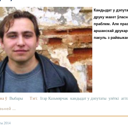
Кандыдат у дэпута
друку макет ўлас
праблем. Але пра
аршанскай друкарн
пакуль з райвыкан
на ў
Выбары
Тэгі:
Ігар Казьмярчак
кандыдат у дэпутаты
улёткі
агі
ьней ...
ты 2014