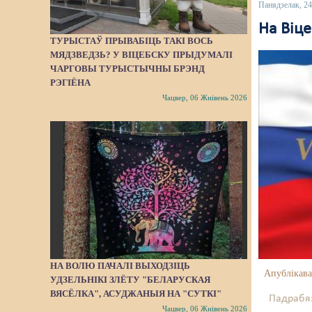
Панядзелак, 2
На Віц
ТУРЫСТАЎ ПРЫВАБІЦЬ ТАКІ ВОСЬ
МЯДЗВЕДЗЬ? У ВІЦЕБСКУ ПРЫДУМАЛІ
ЧАРГОВЫ ТУРЫСТЫЧНЫ БРЭНД
РЭГІЁНА
Чацвер, 06 Жнівень 2026
НА ВОЛЮ ПАЧАЛІ ВЫХОДЗІЦЬ
Апублікава
УДЗЕЛЬНІКІ ЗЛЁТУ "БЕЛАРУСКАЯ
ВЯСЁЛКА", АСУДЖАНЫЯ НА "СУТКІ"
Падрабяз
Чацвер, 06 Жнівень 2026