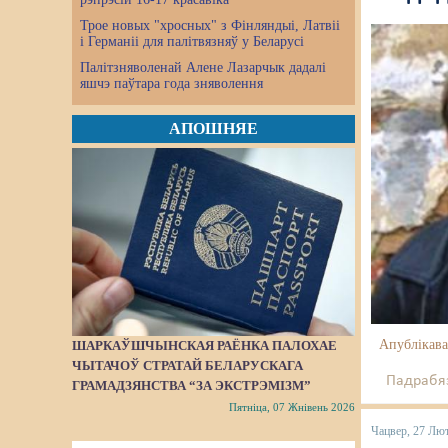
Трое новых "хросных" з Фінляндыі, Латвіі
і Германіі для палітвязняў у Беларусі
Палітзняволенай Алене Лазарчык дадалі
яшчэ паўтара года зняволення
АПОШНЯЕ
Апублікава
ШАРКАЎШЧЫНСКАЯ РАЁНКА ПАЛОХАЕ
ЧЫТАЧОЎ СТРАТАЙ БЕЛАРУСКАГА
Падрабяз
ГРАМАДЗЯНСТВА “ЗА ЭКСТРЭМІЗМ”
Пятніца, 07 Жнівень 2026
Чацвер, 27 Лю