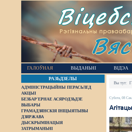
Віцеб
Вяс
Рэгіянальны правааба
ГАЛОЎНАЯ
ВЫДАНЬНІ
ВІДЭА
РАЗЬДЗЕЛЫ
Вы тут:
Г
АДМІНІСТРАЦЫЙНЫ ПЕРАСЬЛЕД
АКЦЫІ
Субота, 08 Сак
БЕЗБАР'ЕРНАЕ АСЯРОДЗЬДЗЕ
ВЫБАРЫ
Aгітацы
ГРАМАДЗЯНСКІЯ ІНІЦЫЯТЫВЫ
ДЗЯРЖАВА
ДЫСКРЫМІНАЦЫЯ
ЗАТРЫМАНЬНІ