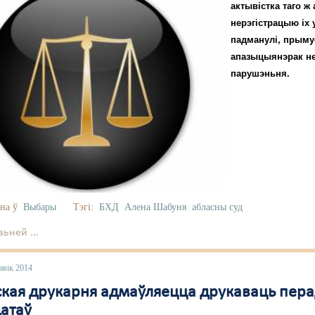
актывістка таго ж
нерэгістрацыю іх 
падманулі, прыму
апазыцыянэрак не
парушэньня.
на ў
Выбары
Тэгі:
БХД
Алена Шабуня
абласны суд
ьней ...
авік 2014
кая друкарня адмаўляецца друкаваць пер
атаў