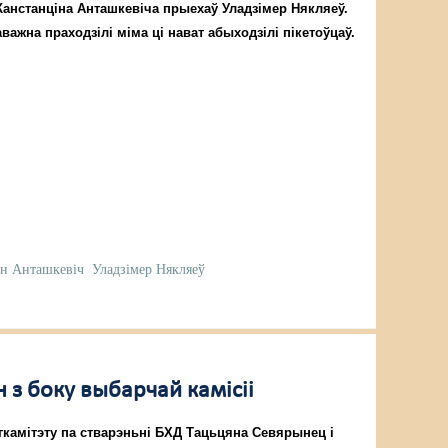
Канстанціна Анташкевіча прыехаў Уладзімер Някляеў.
ажна праходзілі міма ці нават абыходзілі пікетоўцаў.
н Анташкевіч
Уладзімер Някляеў
 з боку выбарчай камісіі
гкамітэту па стварэньні БХД Тацьцяна Севярынец і