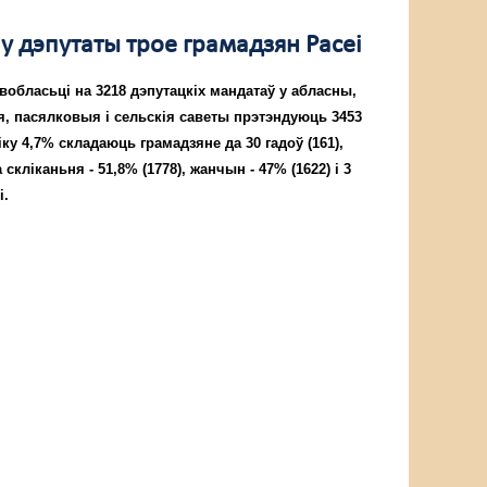
у дэпутаты трое грамадзян Расеі
 вобласьці на 3218 дэпутацкіх мандатаў у абласны,
я, пасялковыя і сельскія саветы прэтэндуюць 3453
іку 4,7% складаюць грамадзяне да 30 гадоў (161),
скліканьня - 51,8% (1778), жанчын - 47% (1622) і 3
і.