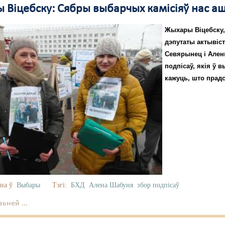
 Віцебску: Сябры выбарчых камісіяў нас аш
Жыхары Віцебску,
дэпутаты актывіс
Севярынец і Ален
подпісаў, якія ў 
кажуць, што прадс
на ў
Выбары
Тэгі:
БХД
Алена Шабуня
збор подпісаў
ьней ...