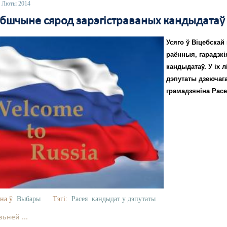
4 Люты 2014
ебшчыне сярод зарэгістраваных кандыдатаў 
Усяго ў Віцебскай
раённыя, гарадзкі
кандыдатаў. У іх л
дэпутаты дзеючага 
грамадзяніна Расе
на ў
Выбары
Тэгі:
Расея
кандыдат у дэпутаты
ьней ...