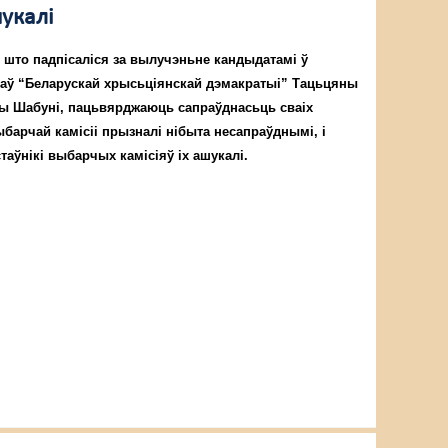
укалі
 што падпісаліся за вылучэньне кандыдатамі ў
таў “Беларускай хрысьціянскай дэмакратыі” Тацьцяны
ы Шабуні, пацьвярджаюць сапраўднасьць сваіх
выбарчай камісіі прызналі нібыта несапраўднымі, і
таўнікі выбарчых камісіяў іх ашукалі.