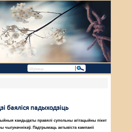
зі баяліся падыходзіць
ыйныя кандыдаты правялі супольны агітацыйны пікет
ры чыгуначнікаў. Падтрымаць актывіста кампаніі