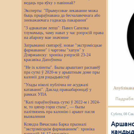
ведаць пра яўку з павіннай?
Эксперты: "Прымусовае лекаванне можа
быць прыраўнавана да бесчалавечнага або
зневажаючага годнасць пакарання"
"З адвакатам лепш": Павел Сапелка
тлумачыць, чаму нават у час рэпрэсій права
на абарону мае значэнне
Затрыманні святароў, новае "экстрэмісцкае
фармаванне" і чарговы "хапун" у
Дзяржынску: хроніка рэпрэсій 23-24
красавіка Дапоўнена
"Не іх кліенты". Былы арыштант распавёў
пра суткі ў 2020-м у арыштным доме пры
калоніі для рэцыдывістаў
"Улады ніколі публічна не асуджалі
Апублікава
катаванні". Даклад праваабаронцаў у
рамках УПА
Падрабяз
"Калі параўноўваць суткі ў 2022-м і 2024-
м, то цяпер горш стала", — былы
палітвязень пра калонію і арышт пасля
Субота, 08 Сак
вызвалення
Аршанс
Ксяндза Вячаслава Барка прызналі
"экстрэмісцкім фармаваннем": хроніка
кандыд
рэпрэсій 16-17 красавіка