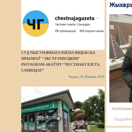
Жыхары
СУД ЧЫГУНАЧНАГА РАЁНА ВІЦЕБСКА
ПРЫЗНАЎ “ЭКСТРЭМІСЦКІМ”
INSTAGRAM-АКАЎНТ “ЧЕСТНАЯ ГАЗЕТА.
САМИЗДАТ”
Чацвер, 06 Жнівень 2026
Апублікава
Падрабяз