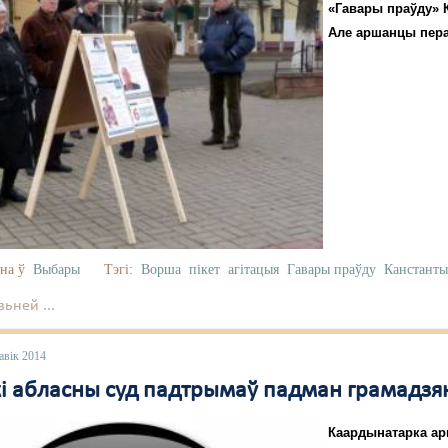
«Гавары праўду» 
Але аршанцы перав
на ў
Выбары
Тэгі:
Ворша
пікет
агітацыя
Гавары праўду
Канстанты
ьней ...
авік 2014
кі абласны суд падтрымаў падман грамадзян
Каардынатарка ар