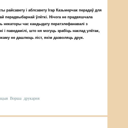
ты райсавету і аблсавету Ігар Казьмерчак перадаў для
най перадвыбарнай ўлёткі. Нічога не прадвяшчала
зь некаторы час кандыдату ператэлефанавалі з
і і паведамілі, што ня могуць зрабіць наклад улётак,
каму не дашлюць ліст, якім дазволяць друк.
тацыя
Ворша
друкарня