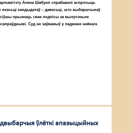
 аргкамітэту Алена Шабуня спрабавалі аспрэчыць
у якасьці кандыдатаў – давесьці, што выбаршчыкаў
сіўшы прызнаць свае подпісы за вылучэньне
сапраўднымі. Суд не заўважыў у падмане нейкага
адвыбарчыя ўлёткі апазыцыйных